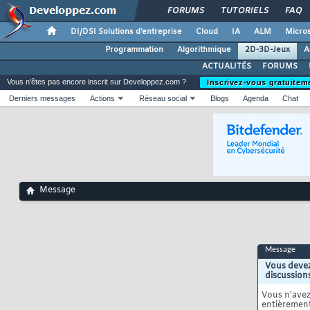
FORUMS
TUTORIELS
FAQ
DI/DSI Solutions d'entreprise
Cloud
IA
ALM
Micros
Programmation
Algorithmique
2D-3D-Jeux
A
ACTUALITÉS
FORUMS
Vous n'êtes pas encore inscrit sur Developpez.com ?
Inscrivez-vous gratuitem
Derniers messages
Actions
Réseau social
Blogs
Agenda
Chat
Message
Message
Vous devez
discussion
Vous n'ave
entièrement