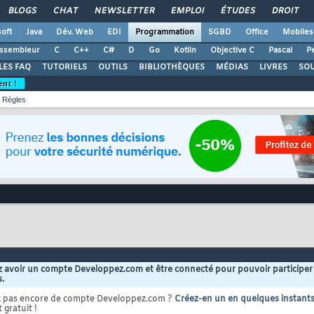
BLOGS
CHAT
NEWSLETTER
EMPLOI
ÉTUDES
DROIT
oft
Java
Dév. Web
EDI
Programmation
SGBD
Office
Mobiles
ssembleur
C
C++
C#
D
Go
Kotlin
Objective C
Pascal
Pe
LES FAQ
TUTORIELS
OUTILS
BIBLIOTHÈQUES
MÉDIAS
LIVRES
SO
ent !
Règles
 avoir un compte Developpez.com et être connecté pour pouvoir participer
s.
z pas encore de compte Developpez.com ?
Créez-en un en quelques instant
 gratuit !