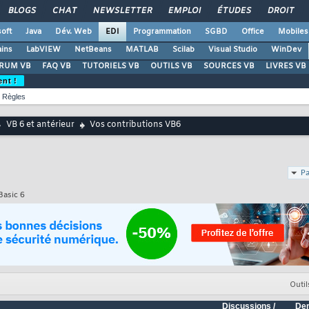
BLOGS
CHAT
NEWSLETTER
EMPLOI
ÉTUDES
DROIT
oft
Java
Dév. Web
EDI
Programmation
SGBD
Office
Mobiles
ains
LabVIEW
NetBeans
MATLAB
Scilab
Visual Studio
WinDev
RUM VB
FAQ VB
TUTORIELS VB
OUTILS VB
SOURCES VB
LIVRES VB
ent !
Règles
VB 6 et antérieur
Vos contributions VB6
Pa
Basic 6
Outil
Discussions /
Der