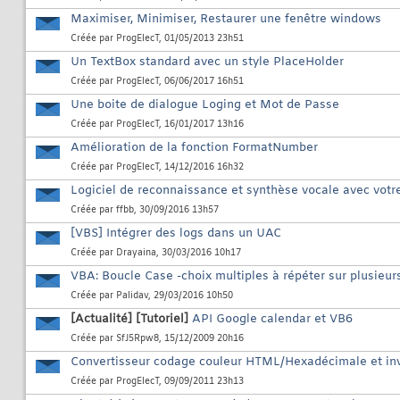
Maximiser, Minimiser, Restaurer une fenêtre windows
Créée par
ProgElecT
, 01/05/2013 23h51
Un TextBox standard avec un style PlaceHolder
Créée par
ProgElecT
, 06/06/2017 16h51
Une boite de dialogue Loging et Mot de Passe
Créée par
ProgElecT
, 16/01/2017 13h16
Amélioration de la fonction FormatNumber
Créée par
ProgElecT
, 14/12/2016 16h32
Logiciel de reconnaissance et synthèse vocale avec votre
Créée par
ffbb
, 30/09/2016 13h57
[VBS] Intégrer des logs dans un UAC
Créée par
Drayaina
, 30/03/2016 10h17
VBA: Boucle Case -choix multiples à répéter sur plusieurs
Créée par
Palidav
, 29/03/2016 10h50
[Actualité]
[Tutoriel]
API Google calendar et VB6
Créée par
SfJ5Rpw8
, 15/12/2009 20h16
Convertisseur codage couleur HTML/Hexadécimale et i
Créée par
ProgElecT
, 09/09/2011 23h13