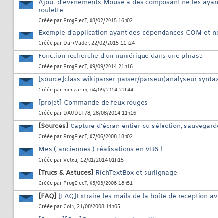
Ajout d'événements Mouse à des composant ne les ayant 
roulette
Créée par
ProgElecT
, 08/02/2015 16h02
Exemple d'application ayant des dépendances COM et ne 
Créée par
DarkVader
, 22/02/2015 11h24
Fonction recherche d'un numérique dans une phrase
Créée par
ProgElecT
, 09/09/2014 21h16
[source]class wikiparser parser/parseur(analyseur synt
Créée par
medkarim
, 04/09/2014 22h44
[projet] Commande de feux rouges
Créée par
DAUDET78
, 28/08/2014 11h16
[Sources]
Capture d’écran entier ou sélection, sauvegar
Créée par
ProgElecT
, 07/06/2008 18h02
Mes ( anciennes ) réalisations en VB6 !
Créée par
Vetea
, 12/01/2014 01h15
[Trucs & Astuces]
RichTextBox et surlignage
Créée par
ProgElecT
, 05/03/2008 18h51
[FAQ]
[FAQ]Extraire les mails de la boîte de reception a
Créée par
Coin
, 21/08/2008 14h05