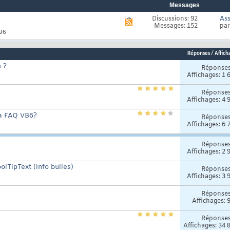
Messages
Discussions: 92
As
Voir
Messages: 152
pa
le
VB6
flux
RSS
de
Réponses
/
Affich
ce
forum
m ?
Réponse
Affichages: 1 
Réponse
Affichages: 4 
la FAQ VB6?
Réponse
Affichages: 6 
Réponse
Affichages: 2 
olTipText (info bulles)
Réponse
Affichages: 3 
Réponse
Affichages: 
Réponse
Affichages: 34 