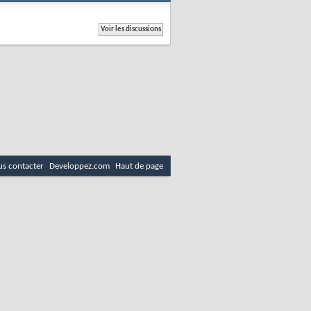
s contacter
Developpez.com
Haut de page