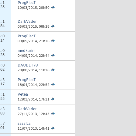
s:
1
ProgElecT
435
10/03/2015,
20h50
s:
1
DarkVader
084
05/03/2015,
08h28
s:
0
ProgElecT
314
09/09/2014,
21h16
s:
0
medkarim
235
04/09/2014,
22h44
s:
0
DAUDET78
462
28/08/2014,
11h16
s:
3
ProgElecT
517
18/04/2014,
22h52
s:
1
Vetea
855
12/01/2014,
17h11
s:
3
DarkVader
783
27/11/2013,
12h43
s:
7
sasafca
501
11/07/2013,
14h41