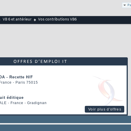
Pa
VB 6 et antérieur
Vos contributions VB6
OA - Recette H/F
 France - Paris 75015
uit éditique
ALE
- France - Gradignan
Voir plus d'offres