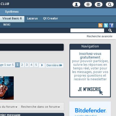
CLUB
Systèmes
Visual Basic 6
Lazarus
Qt Creator
WIKI
Recherche avancée
Navigation
Inscrivez-vous
gratuitement
pour pouvoir participer,
suivre les réponses en
ge 1 sur 5
1
2
3
4
5
Dernière
temps réel, voter pour
les messages, poser vos
propres questions et
recevoir la newsletter
s du forum
Recherche dans ce forum
nier message