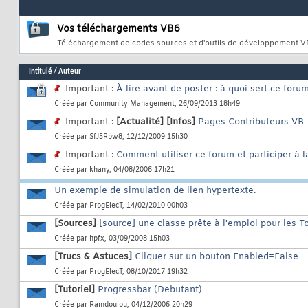
Vos téléchargements VB6
Téléchargement de codes sources et d'outils de développement 
Intitulé
/
Auteur
Important :
À lire avant de poster : à quoi sert ce foru
Créée par
Community Management
, 26/09/2013 18h49
Important :
[Actualité]
[Infos]
Pages Contributeurs VB
Créée par
SfJ5Rpw8
, 12/12/2009 15h30
Important :
Comment utiliser ce forum et participer à 
Créée par
khany
, 04/08/2006 17h21
Un exemple de simulation de lien hypertexte.
Créée par
ProgElecT
, 14/02/2010 00h03
[Sources]
[source] une classe prête à l'emploi pour les To
Créée par
hpfx
, 03/09/2008 15h03
[Trucs & Astuces]
Cliquer sur un bouton Enabled=False
Créée par
ProgElecT
, 08/10/2017 19h32
[Tutoriel]
Progressbar (Debutant)
Créée par
Ramdoulou
, 04/12/2006 20h29