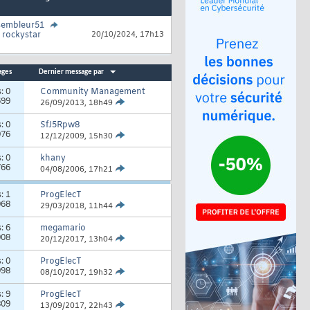
sembleur51
r
rockystar
20/10/2024,
17h13
ages
Dernier message par
s:
0
Community Management
699
26/09/2013,
18h49
s:
0
SfJ5Rpw8
976
12/12/2009,
15h30
s:
0
khany
766
04/08/2006,
17h21
s:
1
ProgElecT
968
29/03/2018,
11h44
s:
6
megamario
908
20/12/2017,
13h04
s:
0
ProgElecT
998
08/10/2017,
19h32
s:
9
ProgElecT
809
13/09/2017,
22h43