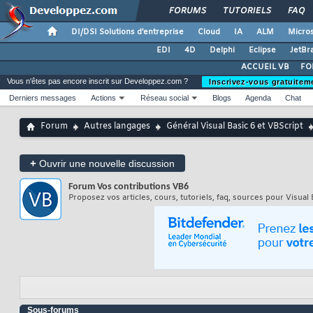
FORUMS
TUTORIELS
FAQ
DI/DSI Solutions d'entreprise
Cloud
IA
ALM
Micros
EDI
4D
Delphi
Eclipse
JetBr
ACCUEIL VB
FO
Vous n'êtes pas encore inscrit sur Developpez.com ?
Inscrivez-vous gratuitem
Derniers messages
Actions
Réseau social
Blogs
Agenda
Chat
Forum
Autres langages
Général Visual Basic 6 et VBScript
+
Ouvrir une nouvelle discussion
Forum
Vos contributions VB6
Proposez vos articles, cours, tutoriels, faq, sources pour Visual 
Sous-forums