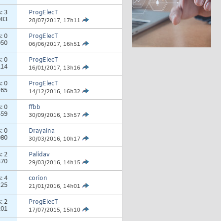
s:
3
ProgElecT
083
28/07/2017,
17h11
s:
0
ProgElecT
050
06/06/2017,
16h51
s:
0
ProgElecT
114
16/01/2017,
13h16
s:
0
ProgElecT
265
14/12/2016,
16h32
s:
0
ffbb
559
30/09/2016,
13h57
s:
0
Drayaina
080
30/03/2016,
10h17
s:
2
Palidav
370
29/03/2016,
14h15
s:
4
corion
225
21/01/2016,
14h01
s:
2
ProgElecT
201
17/07/2015,
15h10