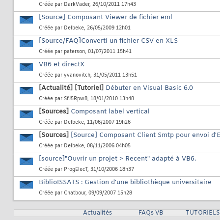
Créée par
DarkVader
, 26/10/2011 17h43
[Source] Composant Viewer de fichier eml
Créée par
Delbeke
, 26/05/2009 12h01
[Source/FAQ]Converti un fichier CSV en XLS
Créée par
paterson
, 01/07/2011 15h41
VB6 et directX
Créée par
yvanovitch
, 31/05/2011 13h51
[Actualité]
[Tutoriel]
Débuter en Visual Basic 6.0
Créée par
SfJ5Rpw8
, 18/01/2010 13h48
[Sources]
Composant label vertical
Créée par
Delbeke
, 11/06/2007 19h26
[Sources]
[Source] Composant Client Smtp pour envoi d'
Créée par
Delbeke
, 08/11/2006 04h05
[source]"Ouvrir un projet > Recent" adapté à VB6.
Créée par
ProgElecT
, 31/10/2006 18h37
BiblioISSATS : Gestion d'une bibliothèque universitaire
Créée par
Chatbour
, 09/09/2007 15h28
Actualités
FAQs VB
TUTORIELS