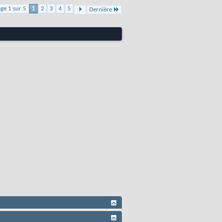
ge 1 sur 5
1
2
3
4
5
Dernière