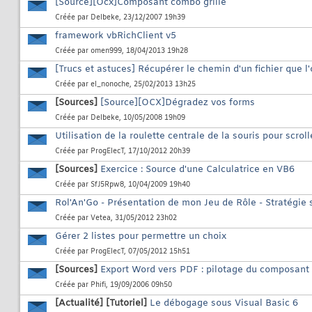
[Source][Ocx]Composant combo grille
Créée par
Delbeke
, 23/12/2007 19h39
framework vbRichClient v5
Créée par
omen999
, 18/04/2013 19h28
[Trucs et astuces] Récupérer le chemin d'un fichier que l
Créée par
el_nonoche
, 25/02/2013 13h25
[Sources]
[Source][OCX]Dégradez vos forms
Créée par
Delbeke
, 10/05/2008 19h09
Utilisation de la roulette centrale de la souris pour scro
Créée par
ProgElecT
, 17/10/2012 20h39
[Sources]
Exercice : Source d'une Calculatrice en VB6
Créée par
SfJ5Rpw8
, 10/04/2009 19h40
Rol'An'Go - Présentation de mon Jeu de Rôle - Stratégie 
Créée par
Vetea
, 31/05/2012 23h02
Gérer 2 listes pour permettre un choix
Créée par
ProgElecT
, 07/05/2012 15h51
[Sources]
Export Word vers PDF : pilotage du composant
Créée par
Phifi
, 19/09/2006 09h50
[Actualité]
[Tutoriel]
Le débogage sous Visual Basic 6