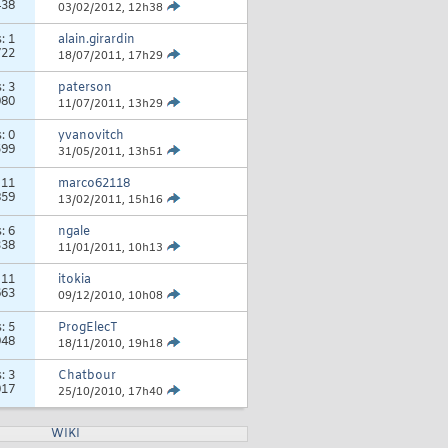
438
03/02/2012,
12h38
s:
1
alain.girardin
722
18/07/2011,
17h29
s:
3
paterson
080
11/07/2011,
13h29
s:
0
yvanovitch
599
31/05/2011,
13h51
:
11
marco62118
859
13/02/2011,
15h16
s:
6
ngale
338
11/01/2011,
10h13
:
11
itokia
663
09/12/2010,
10h08
s:
5
ProgElecT
948
18/11/2010,
19h18
s:
3
Chatbour
017
25/10/2010,
17h40
WIKI