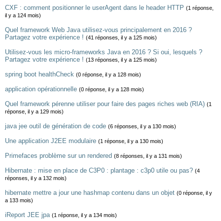
CXF : comment positionner le userAgent dans le header HTTP
(1 réponse,
il y a 124 mois)
Quel framework Web Java utilisez-vous principalement en 2016 ?
Partagez votre expérience !
(41 réponses, il y a 125 mois)
Utilisez-vous les micro-frameworks Java en 2016 ? Si oui, lesquels ?
Partagez votre expérience !
(13 réponses, il y a 125 mois)
spring boot healthCheck
(0 réponse, il y a 128 mois)
application opérationnelle
(0 réponse, il y a 128 mois)
Quel framework pérenne utiliser pour faire des pages riches web (RIA)
(1
réponse, il y a 129 mois)
java jee outil de génération de code
(6 réponses, il y a 130 mois)
Une application J2EE modulaire
(1 réponse, il y a 130 mois)
Primefaces problème sur un rendered
(8 réponses, il y a 131 mois)
Hibernate : mise en place de C3P0 : plantage : c3p0 utile ou pas?
(4
réponses, il y a 132 mois)
hibernate mettre a jour une hashmap contenu dans un objet
(0 réponse, il y
a 133 mois)
iReport JEE jpa
(1 réponse, il y a 134 mois)