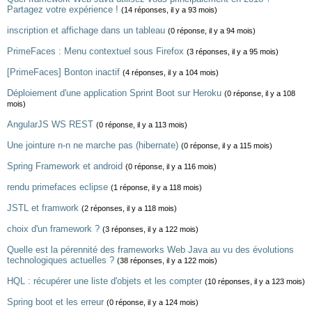
Partagez votre expérience !
(14 réponses, il y a 93 mois)
inscription et affichage dans un tableau
(0 réponse, il y a 94 mois)
PrimeFaces : Menu contextuel sous Firefox
(3 réponses, il y a 95 mois)
[PrimeFaces] Bonton inactif
(4 réponses, il y a 104 mois)
Déploiement d'une application Sprint Boot sur Heroku
(0 réponse, il y a 108
mois)
AngularJS WS REST
(0 réponse, il y a 113 mois)
Une jointure n-n ne marche pas (hibernate)
(0 réponse, il y a 115 mois)
Spring Framework et android
(0 réponse, il y a 116 mois)
rendu primefaces eclipse
(1 réponse, il y a 118 mois)
JSTL et framwork
(2 réponses, il y a 118 mois)
choix d'un framework ?
(3 réponses, il y a 122 mois)
Quelle est la pérennité des frameworks Web Java au vu des évolutions
technologiques actuelles ?
(38 réponses, il y a 122 mois)
HQL : récupérer une liste d'objets et les compter
(10 réponses, il y a 123 mois)
Spring boot et les erreur
(0 réponse, il y a 124 mois)