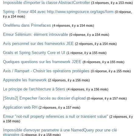
Impossible d'importer la classe AbstractController
(3 réponses, il y a 153 mois)
Spring - Erreur 404 avec http://www.springsource.org/tags/form
(0 réponse,
il y a 154 mois)
OneMenu dans Primefaces
(4 réponses, il y a 154 mois)
Erreur Sélénium: élément introuvable
(0 réponse, il y a 154 mois)
Avis personnel sur des frameworks JEE
(2 réponses, il y a 154 mois)
Grails et Spring Security Core et UI
(1 réponse, il y a 155 mois)
Quelques questions sur les framework J2EE
(8 réponses, il y a 155 mois)
Axis / Rampart - Choisir les opérations protégées
(0 réponse, il y a 155 mois)
Apprendre les framework
(2 réponses, il y a 156 mois)
Le principe de l'architecture à 5tiers
(4 réponses, il y a 156 mois)
[Struts2] Empecher l'accès au dossier d'upload
(0 réponse, il y a 157 mois)
Application web RH
(2 réponses, il y a 157 mois)
Erreur "not-null property references a null or transient value"
(2 réponses, il y
a 158 mois)
Impossible d'envoyer parametre à une NamedQuery pour une clé
étrangère
(1 réponse, il y a 158 mois)