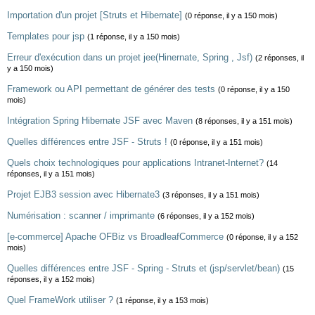
Importation d'un projet [Struts et Hibernate]
(0 réponse, il y a 150 mois)
Templates pour jsp
(1 réponse, il y a 150 mois)
Erreur d'exécution dans un projet jee(Hinernate, Spring , Jsf)
(2 réponses, il
y a 150 mois)
Framework ou API permettant de générer des tests
(0 réponse, il y a 150
mois)
Intégration Spring Hibernate JSF avec Maven
(8 réponses, il y a 151 mois)
Quelles différences entre JSF - Struts !
(0 réponse, il y a 151 mois)
Quels choix technologiques pour applications Intranet-Internet?
(14
réponses, il y a 151 mois)
Projet EJB3 session avec Hibernate3
(3 réponses, il y a 151 mois)
Numérisation : scanner / imprimante
(6 réponses, il y a 152 mois)
[e-commerce] Apache OFBiz vs BroadleafCommerce
(0 réponse, il y a 152
mois)
Quelles différences entre JSF - Spring - Struts et (jsp/servlet/bean)
(15
réponses, il y a 152 mois)
Quel FrameWork utiliser ?
(1 réponse, il y a 153 mois)