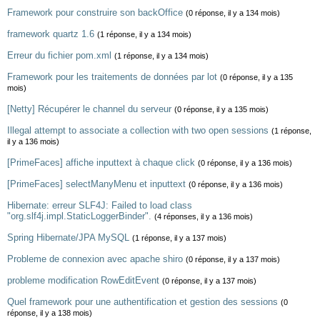
Framework pour construire son backOffice
(0 réponse, il y a 134 mois)
framework quartz 1.6
(1 réponse, il y a 134 mois)
Erreur du fichier pom.xml
(1 réponse, il y a 134 mois)
Framework pour les traitements de données par lot
(0 réponse, il y a 135
mois)
[Netty] Récupérer le channel du serveur
(0 réponse, il y a 135 mois)
Illegal attempt to associate a collection with two open sessions
(1 réponse,
il y a 136 mois)
[PrimeFaces] affiche inputtext à chaque click
(0 réponse, il y a 136 mois)
[PrimeFaces] selectManyMenu et inputtext
(0 réponse, il y a 136 mois)
Hibernate: erreur SLF4J: Failed to load class
"org.slf4j.impl.StaticLoggerBinder".
(4 réponses, il y a 136 mois)
Spring Hibernate/JPA MySQL
(1 réponse, il y a 137 mois)
Probleme de connexion avec apache shiro
(0 réponse, il y a 137 mois)
probleme modification RowEditEvent
(0 réponse, il y a 137 mois)
Quel framework pour une authentification et gestion des sessions
(0
réponse, il y a 138 mois)