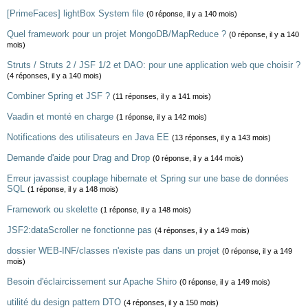
[PrimeFaces] lightBox System file
(0 réponse, il y a 140 mois)
Quel framework pour un projet MongoDB/MapReduce ?
(0 réponse, il y a 140
mois)
Struts / Struts 2 / JSF 1/2 et DAO: pour une application web que choisir ?
(4 réponses, il y a 140 mois)
Combiner Spring et JSF ?
(11 réponses, il y a 141 mois)
Vaadin et monté en charge
(1 réponse, il y a 142 mois)
Notifications des utilisateurs en Java EE
(13 réponses, il y a 143 mois)
Demande d'aide pour Drag and Drop
(0 réponse, il y a 144 mois)
Erreur javassist couplage hibernate et Spring sur une base de données
SQL
(1 réponse, il y a 148 mois)
Framework ou skelette
(1 réponse, il y a 148 mois)
JSF2:dataScroller ne fonctionne pas
(4 réponses, il y a 149 mois)
dossier WEB-INF/classes n'existe pas dans un projet
(0 réponse, il y a 149
mois)
Besoin d'éclaircissement sur Apache Shiro
(0 réponse, il y a 149 mois)
utilité du design pattern DTO
(4 réponses, il y a 150 mois)