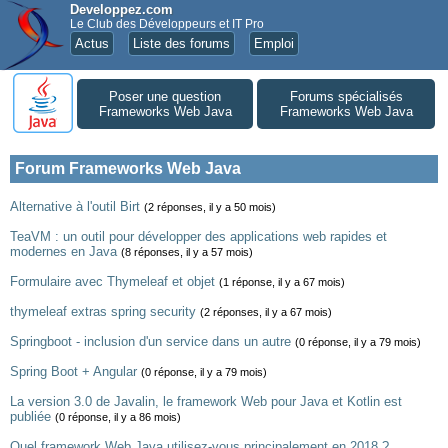
Developpez.com
Le Club des Développeurs et IT Pro
Actus
Liste des forums
Emploi
Poser une question
Forums spécialisés
Frameworks Web Java
Frameworks Web Java
Forum Frameworks Web Java
Alternative à l'outil Birt
(2 réponses, il y a 50 mois)
TeaVM : un outil pour développer des applications web rapides et
modernes en Java
(8 réponses, il y a 57 mois)
Formulaire avec Thymeleaf et objet
(1 réponse, il y a 67 mois)
thymeleaf extras spring security
(2 réponses, il y a 67 mois)
Springboot - inclusion d'un service dans un autre
(0 réponse, il y a 79 mois)
Spring Boot + Angular
(0 réponse, il y a 79 mois)
La version 3.0 de Javalin, le framework Web pour Java et Kotlin est
publiée
(0 réponse, il y a 86 mois)
Quel framework Web Java utilisez-vous principalement en 2018 ?