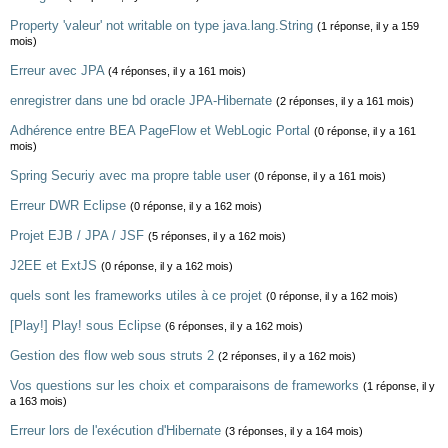
Property 'valeur' not writable on type java.lang.String
(1 réponse, il y a 159
mois)
Erreur avec JPA
(4 réponses, il y a 161 mois)
enregistrer dans une bd oracle JPA-Hibernate
(2 réponses, il y a 161 mois)
Adhérence entre BEA PageFlow et WebLogic Portal
(0 réponse, il y a 161
mois)
Spring Securiy avec ma propre table user
(0 réponse, il y a 161 mois)
Erreur DWR Eclipse
(0 réponse, il y a 162 mois)
Projet EJB / JPA / JSF
(5 réponses, il y a 162 mois)
J2EE et ExtJS
(0 réponse, il y a 162 mois)
quels sont les frameworks utiles à ce projet
(0 réponse, il y a 162 mois)
[Play!] Play! sous Eclipse
(6 réponses, il y a 162 mois)
Gestion des flow web sous struts 2
(2 réponses, il y a 162 mois)
Vos questions sur les choix et comparaisons de frameworks
(1 réponse, il y
a 163 mois)
Erreur lors de l'exécution d'Hibernate
(3 réponses, il y a 164 mois)