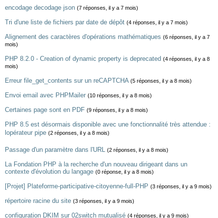
encodage decodage json
(7 réponses, il y a 7 mois)
Tri d'une liste de fichiers par date de dépôt
(4 réponses, il y a 7 mois)
Alignement des caractères d'opérations mathématiques
(6 réponses, il y a 7
mois)
PHP 8.2.0 - Creation of dynamic property is deprecated
(4 réponses, il y a 8
mois)
Erreur file_get_contents sur un reCAPTCHA
(5 réponses, il y a 8 mois)
Envoi email avec PHPMailer
(10 réponses, il y a 8 mois)
Certaines page sont en PDF
(9 réponses, il y a 8 mois)
PHP 8.5 est désormais disponible avec une fonctionnalité très attendue :
lopérateur pipe
(2 réponses, il y a 8 mois)
Passage d'un paramètre dans l'URL
(2 réponses, il y a 8 mois)
La Fondation PHP à la recherche d'un nouveau dirigeant dans un
contexte d'évolution du langage
(0 réponse, il y a 8 mois)
[Projet] Plateforme-participative-citoyenne-full-PHP
(3 réponses, il y a 9 mois)
répertoire racine du site
(3 réponses, il y a 9 mois)
configuration DKIM sur 02switch mutualisé
(4 réponses, il y a 9 mois)