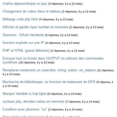
chaîne alpanumérique ou pas
(3 réponses, il y a 12 mois)
Changement de valeur dans le tableau
(2 réponses, il y a 12 mois)
Mélange code php html
(4 réponses, il y a 13 mois)
Afficher et garder input number en memoire
(2 réponses, il y a 13 mois)
Question : OAuth facebook
(0 réponse, il y a 13 mois)
fonction explode sur une IP
(4 réponses, il y a 13 mois)
PHP et HTML (grand débutant)
(2 réponses, il y a 13 mois)
Envoyer tout un fichier dans OUTPUT en utilisant des commandes
systèmes
(16 réponses, il y a 13 mois)
Remplacer seulement un caractère, string, substr, str_replace
(11 réponses,
il y a 13 mois)
Recherche de bibliotheque, ou fonction de traitement de GPX
(0 réponse, il
y a 14 mois)
Manque Variable si trop ligne
(6 réponses, il y a 14 mois)
syntaxe php, dernière valeur en memoire
(7 réponses, il y a 14 mois)
Condition avec plusieurs "ou"
(2 réponses, il y a 14 mois)