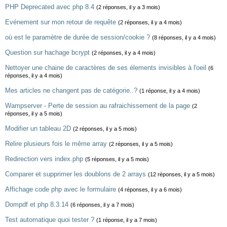
PHP Deprecated avec php 8.4
(2 réponses, il y a 3 mois)
Evénement sur mon retour de requête
(2 réponses, il y a 4 mois)
où est le paramètre de durée de session/cookie ?
(8 réponses, il y a 4 mois)
Question sur hachage bcrypt
(2 réponses, il y a 4 mois)
Nettoyer une chaine de caractères de ses élements invisibles à l'oeil
(6
réponses, il y a 4 mois)
Mes articles ne changent pas de catégorie..?
(1 réponse, il y a 4 mois)
Wampserver - Perte de session au rafraichissement de la page
(2
réponses, il y a 5 mois)
Modifier un tableau 2D
(2 réponses, il y a 5 mois)
Relire plusieurs fois le même array
(2 réponses, il y a 5 mois)
Redirection vers index.php
(5 réponses, il y a 5 mois)
Comparer et supprimer les doublons de 2 arrays
(12 réponses, il y a 5 mois)
Affichage code php avec le formulaire
(4 réponses, il y a 6 mois)
Dompdf et php 8.3.14
(6 réponses, il y a 7 mois)
Test automatique quoi tester ?
(1 réponse, il y a 7 mois)