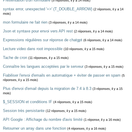
Présentation d'un formulaire
(5 réponses, il y a 14 mois)
syntax error, unexpected '=>' (T_DOUBLE_ARROW)
(2 réponses, il y a 14
mois)
mon formulaire ne fait rien
(3 réponses, il y a 14 mois)
Json et syntaxe pour envoi vers API rest
(2 réponses, il y a 14 mois)
Expressions régulières sur réponse de chatgpt
(6 réponses, il y a 14 mois)
Lecture video dans root impossible
(10 réponses, il y a 15 mois)
Tache de cron
(11 réponses, il y a 15 mois)
Connaître les langues acceptées par le serveur
(3 réponses, il y a 15 mois)
Fiabiliser l'envoi d'emails en automatique + éviter de passer en spam
(5
réponses, il y a 15 mois)
Plus d'envoi d'email depuis la migration de 7.4 à 8.3
(3 réponses, il y a 15
mois)
$_SESSION et conditions IF
(4 réponses, il y a 15 mois)
Session très persistante
(12 réponses, il y a 15 mois)
API Google : Affichage du nombre d'avis limité
(1 réponse, il y a 16 mois)
Retourner un array dans une fonction
(4 réponses, il y a 16 mois)