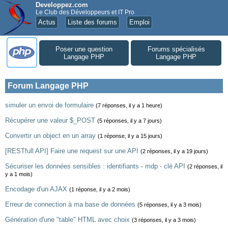
Developpez.com
Le Club des Développeurs et IT Pro
Actus
Liste des forums
Emploi
Poser une question
Forums spécialisés
Langage PHP
Langage PHP
Forum Langage PHP
simuler un envoi de formulaire
(7 réponses, il y a 1 heure)
Récupérer une valeur $_POST
(5 réponses, il y a 7 jours)
Convertir un object en un array
(1 réponse, il y a 15 jours)
[RESTfull API] Faire une request sur une API
(2 réponses, il y a 19 jours)
Sécuriser les données sensibles : identifiants - mdp - clé API
(2 réponses, il
y a 1 mois)
Encodage d'un AJAX
(1 réponse, il y a 2 mois)
Erreur de connection à ma base de données
(5 réponses, il y a 3 mois)
Génération d'une "table" HTML avec choix
(3 réponses, il y a 3 mois)