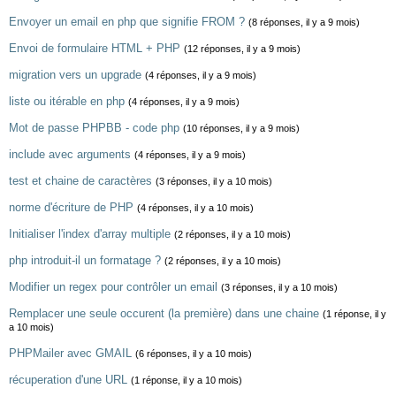
Envoyer un email en php que signifie FROM ?
(8 réponses, il y a 9 mois)
Envoi de formulaire HTML + PHP
(12 réponses, il y a 9 mois)
migration vers un upgrade
(4 réponses, il y a 9 mois)
liste ou itérable en php
(4 réponses, il y a 9 mois)
Mot de passe PHPBB - code php
(10 réponses, il y a 9 mois)
include avec arguments
(4 réponses, il y a 9 mois)
test et chaine de caractères
(3 réponses, il y a 10 mois)
norme d'écriture de PHP
(4 réponses, il y a 10 mois)
Initialiser l'index d'array multiple
(2 réponses, il y a 10 mois)
php introduit-il un formatage ?
(2 réponses, il y a 10 mois)
Modifier un regex pour contrôler un email
(3 réponses, il y a 10 mois)
Remplacer une seule occurent (la première) dans une chaine
(1 réponse, il y
a 10 mois)
PHPMailer avec GMAIL
(6 réponses, il y a 10 mois)
récuperation d'une URL
(1 réponse, il y a 10 mois)