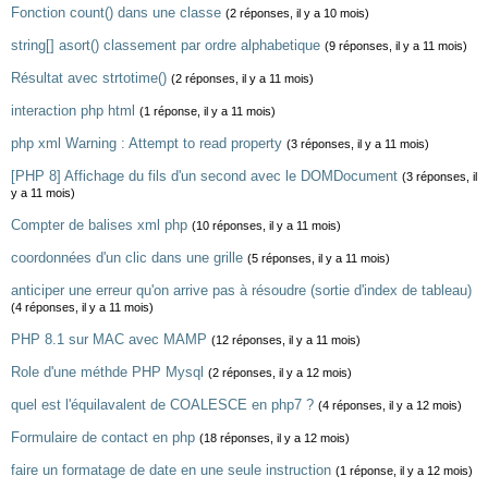
Fonction count() dans une classe
(2 réponses, il y a 10 mois)
string[] asort() classement par ordre alphabetique
(9 réponses, il y a 11 mois)
Résultat avec strtotime()
(2 réponses, il y a 11 mois)
interaction php html
(1 réponse, il y a 11 mois)
php xml Warning : Attempt to read property
(3 réponses, il y a 11 mois)
[PHP 8] Affichage du fils d'un second avec le DOMDocument
(3 réponses, il
y a 11 mois)
Compter de balises xml php
(10 réponses, il y a 11 mois)
coordonnées d'un clic dans une grille
(5 réponses, il y a 11 mois)
anticiper une erreur qu'on arrive pas à résoudre (sortie d'index de tableau)
(4 réponses, il y a 11 mois)
PHP 8.1 sur MAC avec MAMP
(12 réponses, il y a 11 mois)
Role d'une méthde PHP Mysql
(2 réponses, il y a 12 mois)
quel est l'équilavalent de COALESCE en php7 ?
(4 réponses, il y a 12 mois)
Formulaire de contact en php
(18 réponses, il y a 12 mois)
faire un formatage de date en une seule instruction
(1 réponse, il y a 12 mois)