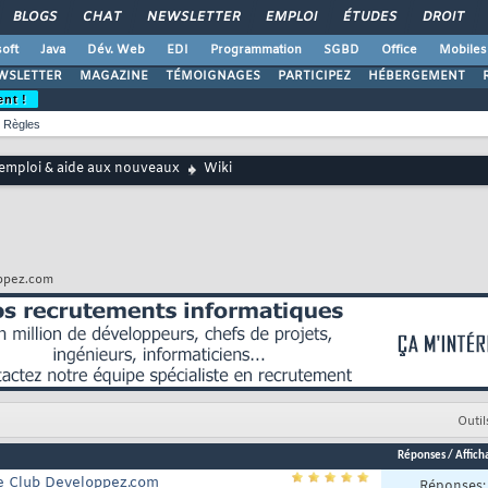
BLOGS
CHAT
NEWSLETTER
EMPLOI
ÉTUDES
DROIT
oft
Java
Dév. Web
EDI
Programmation
SGBD
Office
Mobiles
WSLETTER
MAGAZINE
TÉMOIGNAGES
PARTICIPEZ
HÉBERGEMENT
ent !
Règles
emploi & aide aux nouveaux
Wiki
oppez.com
Outil
Réponses
/
Affich
le Club Developpez.com
Réponses