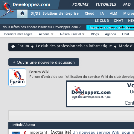
FORUMS
TUTORIELS
FAQ
DI/DSI Solutions d'entreprise
Cloud
IA
ALM
Micros
LE CLUB
CHAT
NE
Vous n'êtes pas encore inscrit sur Developpez.com ?
Inscrivez-vous gratuitem
Derniers messages
Actions
Réseau social
Blogs
Agenda
Chat
Forum
Le club des professionnels en informatique
Mode d'
+
Ouvrir une nouvelle discussion
Forum
Wiki
Forum d'entraide sur l'utilisation du service Wiki du club devel
Intitulé
/
Auteur
Important :
[Actualité]
Un nouveau service Wiki pour 