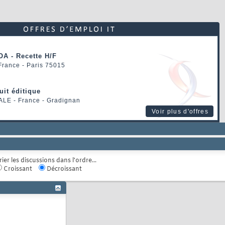
OA - Recette H/F
 France - Paris 75015
uit éditique
ALE
- France - Gradignan
Voir plus d'offres
rier les discussions dans l'ordre...
Croissant
Décroissant