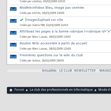
Créée par
comtois
, 05/03/2009 22h33
Modèle:Infobox Bleu, Image pas centrée
Créée par
kOrt3x
, 04/03/2009 23h00
[images]upload sur site
Créée par
matrix788
, 02/03/2009 21h53
Attribuez les pages à la bonne rubrique (<rubrique id="x"
Créée par
Marc Lussac
, 28/02/2009 13h07
Bouton Wiki accessible à partir de accueil
Créée par
Marc Lussac
, 28/02/2009 12h59
Premières questions sur le wiki du club
Créée par
Auteur
, 26/02/2009 19h59
Actualités
LE CLUB
NEWSLETTER
MAGAZ
Forum
Le club des professionnels en informatique
Mode d'