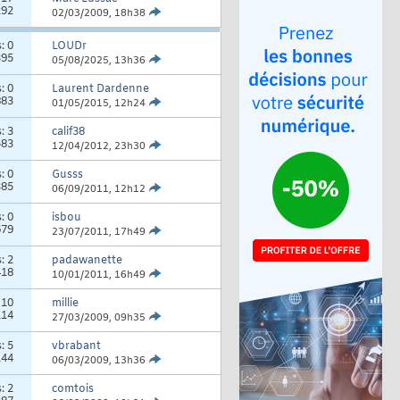
292
02/03/2009,
18h38
s:
0
LOUDr
395
05/08/2025,
13h36
s:
0
Laurent Dardenne
883
01/05/2015,
12h24
s:
3
calif38
583
12/04/2012,
23h30
s:
0
Gusss
385
06/09/2011,
12h12
s:
0
isbou
679
23/07/2011,
17h49
s:
2
padawanette
418
10/01/2011,
16h49
:
10
millie
114
27/03/2009,
09h35
s:
5
vbrabant
144
06/03/2009,
13h36
s:
2
comtois