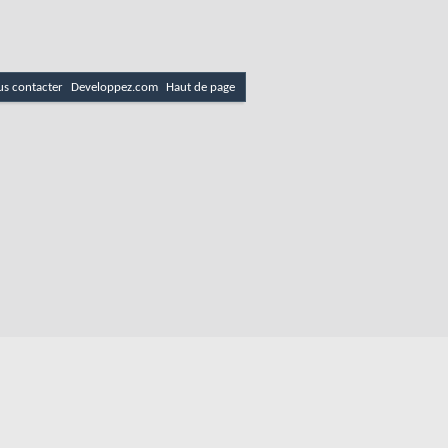
s contacter
Developpez.com
Haut de page
es
Politique de cookies