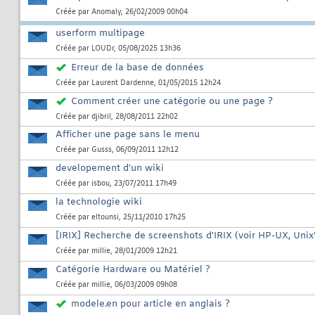
Créée par
Anomaly
, 26/02/2009 00h04
userform multipage
Créée par
LOUDr
, 05/08/2025 13h36
Erreur de la base de données
Créée par
Laurent Dardenne
, 01/05/2015 12h24
Comment créer une catégorie ou une page ?
Créée par
djibril
, 28/08/2011 22h02
Afficher une page sans le menu
Créée par
Gusss
, 06/09/2011 12h12
developement d'un wiki
Créée par
isbou
, 23/07/2011 17h49
la technologie wiki
Créée par
eltounsi
, 25/11/2010 17h25
[IRIX] Recherche de screenshots d'IRIX (voir HP-UX, Uni
Créée par
millie
, 28/01/2009 12h21
Catégorie Hardware ou Matériel ?
Créée par
millie
, 06/03/2009 09h08
modele.en pour article en anglais ?