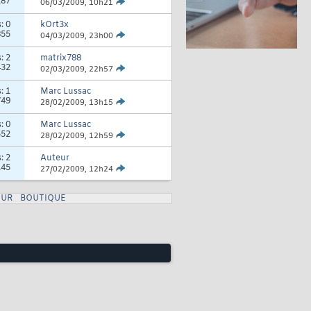
287
06/03/2009,
10h21
s:
0
kOrt3x
855
04/03/2009,
23h00
s:
2
matrix788
432
02/03/2009,
22h57
s:
1
Marc Lussac
749
28/02/2009,
13h15
s:
0
Marc Lussac
552
28/02/2009,
12h59
s:
2
Auteur
145
27/02/2009,
12h24
UR
BOUTIQUE