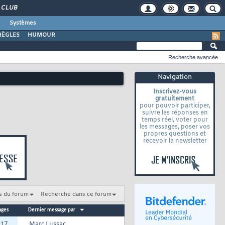
CLUB
Systèmes
RÈGLES
HUMOUR
Recherche avancée
Navigation
Inscrivez-vous
gratuitement
pour pouvoir participer,
suivre les réponses en
temps réel, voter pour
les messages, poser vos
propres questions et
recevoir la newsletter
s du forum
Recherche dans ce forum
ages
Dernier message par
:
17
Marc Lussac