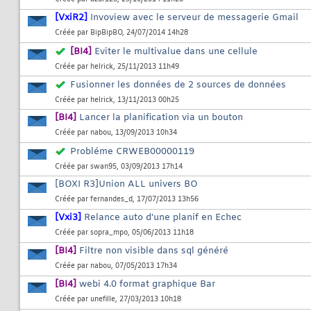
[VxiR2]
Invoview avec le serveur de messagerie Gmail
Créée par
BipBipBO
, 24/07/2014 14h28
[BI4]
Eviter le multivalue dans une cellule
Créée par
helrick
, 25/11/2013 11h49
Fusionner les données de 2 sources de données
Créée par
helrick
, 13/11/2013 00h25
[BI4]
Lancer la planification via un bouton
Créée par
nabou
, 13/09/2013 10h34
Probléme CRWEB00000119
Créée par
swan95
, 03/09/2013 17h14
[BOXI R3]Union ALL univers BO
Créée par
fernandes_d
, 17/07/2013 13h56
[Vxi3]
Relance auto d'une planif en Echec
Créée par
sopra_mpo
, 05/06/2013 11h18
[BI4]
Filtre non visible dans sql généré
Créée par
nabou
, 07/05/2013 17h34
[BI4]
webi 4.0 format graphique Bar
Créée par
unefille
, 27/03/2013 10h18