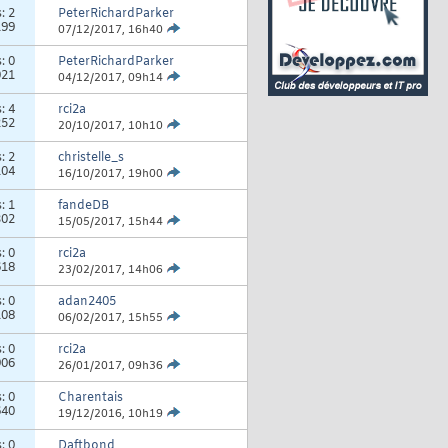
s:
2
PeterRichardParker
199
07/12/2017,
16h40
s:
0
PeterRichardParker
021
04/12/2017,
09h14
s:
4
rci2a
252
20/10/2017,
10h10
s:
2
christelle_s
104
16/10/2017,
19h00
s:
1
fandeDB
302
15/05/2017,
15h44
s:
0
rci2a
618
23/02/2017,
14h06
s:
0
adan2405
108
06/02/2017,
15h55
s:
0
rci2a
906
26/01/2017,
09h36
s:
0
Charentais
640
19/12/2016,
10h19
s:
0
Daftbond