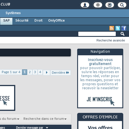
CLUB
Systèmes
SAP
Sécurité
Droit
OnlyOffice
Recherche avancée
Navigation
Inscrivez-vous
gratuitement
pour pouvoir participer,
suivre les réponses en
Page 1 sur 4
1
2
3
4
Dernière
temps réel, voter pour
les messages, poser vos
propres questions et
recevoir la newsletter
s du forum
Recherche dans ce forum
ages
Dernier message par