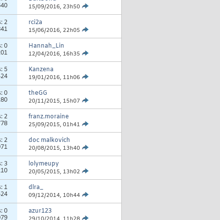
640
15/09/2016,
23h50
s:
2
rci2a
841
15/06/2016,
22h05
s:
0
Hannah_Lin
201
12/04/2016,
16h35
s:
5
Kanzena
424
19/01/2016,
11h06
s:
0
theGG
180
20/11/2015,
15h07
s:
2
franz.moraine
778
25/09/2015,
01h41
s:
2
doc malkovich
971
20/08/2015,
13h40
s:
3
lolymeupy
210
20/05/2015,
13h02
s:
1
dlra_
524
09/12/2014,
10h44
s:
0
azur123
079
29/10/2014,
11h28