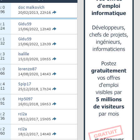
s:
0
doc malkovich
496
20/02/2013,
22h16
s:
1
Gidu59
624
15/06/2022,
12h40
s:
1
Gidu59
332
15/06/2022,
12h39
s:
3
isalille
121
15/10/2020,
10h55
s:
0
lorenzo87
466
14/08/2020,
14h43
s:
4
Spip17
611
25/12/2018,
17h34
s:
6
Hp5097
491
16/01/2018,
16h53
s:
2
rci2a
736
18/12/2017,
15h05
s:
2
rci2a
760
18/12/2017,
14h40