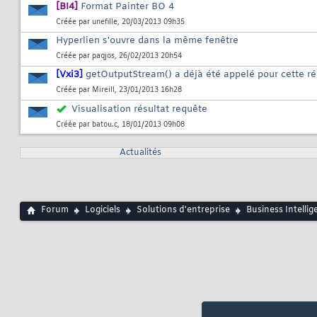
[BI4]
Format Painter BO 4
Créée par
unefille
, 20/03/2013 09h35
Hyperlien s'ouvre dans la même fenêtre
Créée par
paqjos
, 26/02/2013 20h54
[Vxi3]
getOutputStream() a déjà été appelé pour cette r
Créée par
Mireill
, 23/01/2013 16h28
Visualisation résultat requête
Créée par
batou.c
, 18/01/2013 09h08
Actualités
Forum
Logiciels
Solutions d'entreprise
Business Intellig