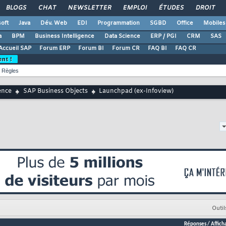
BLOGS
CHAT
NEWSLETTER
EMPLOI
ÉTUDES
DROIT
oft
Java
Dév. Web
EDI
Programmation
SGBD
Office
Mobiles
a
BPM
Business Intelligence
Data Science
ERP / PGI
CRM
SAS
Accueil SAP
Forum ERP
Forum BI
Forum CR
FAQ BI
FAQ CR
ent !
Règles
ence
SAP Business Objects
Launchpad (ex-Infoview)
Outil
Réponses
/
Affich