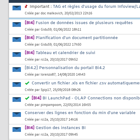
Important :
TAG et règles d'usage du forum Infoview/L
Créée par
doc malkovich
, 20/02/2013 22h16
[BI4]
Fusion de données issues de plusieurs requêtes
Créée par
Gidu59
, 01/06/2022 18h11
[BI4]
Planification d'un document partitionnée
Créée par
Gidu59
, 01/06/2022 17h50
[BI4]
Tableau et calendrier de suivi
Créée par
rci2a
, 20/10/2017 09h52
[Bi4.2] Personnalisation du portail Bi4.2
Créée par
lorenzo87
, 14/08/2020 14h43
Convertir un fichier .xls en fichier .csv automatiqueme
Créée par
Spip17
, 25/09/2018 08h26
[BI4]
BI LaunchPad - OLAP Connections non disponib
Créée par
pimpampoom
, 22/05/2014 16h55
Conserver des lignes en fonction du min d'une variable
Créée par
rci2a
, 25/10/2017 14h16
[BI4]
Gestion des instances BI
Créée par
rci2a
, 20/10/2017 09h45