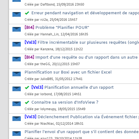
Créée par
Daftbond
, 15/09/2016 23h50
Erreur pendant navigation et développement de rappo
Créée par
rci2a
, 25/04/2016 15h57
[BI4]
Problème "Planifier POUR"
Créée par
Hannah_Lin
, 12/04/2016 16h35
[Vxi3]
Filtre incrémentable sur plusieures requêtes (ongl
Créée par
Kanzena
, 18/12/2015 11h22
[BI4]
Import d'une requête ou d'un rapport dans un autre
Créée par
theGG
, 20/11/2015 15h07
Plannification sur Boxi avec un fichier Excel
Créée par
JulioB85
, 31/05/2012 17h41
[Vxi3]
Planification annuelle d'un rapport
Créée par
lorbond
, 17/08/2015 14h51
Connaitre sa version d'InfoView ?
Créée par
lolymeupy
, 18/05/2015 15h49
[Vxi3]
Déclenchement Publication via Événement fichier 
Créée par
NiacNiac
, 02/12/2014 18h31
Planifier l'envoi d'un rapport que s'il contient des donnée
Créée par
azur123
, 29/10/2014 11h28