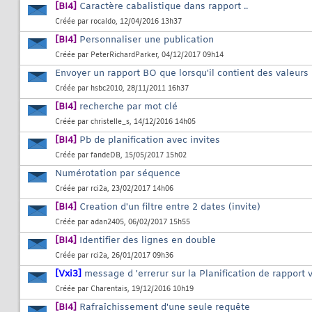
[BI4]
Caractère cabalistique dans rapport ..
Créée par
rocaldo
, 12/04/2016 13h37
[BI4]
Personnaliser une publication
Créée par
PeterRichardParker
, 04/12/2017 09h14
Envoyer un rapport BO que lorsqu'il contient des valeurs
Créée par
hsbc2010
, 28/11/2011 16h37
[BI4]
recherche par mot clé
Créée par
christelle_s
, 14/12/2016 14h05
[BI4]
Pb de planification avec invites
Créée par
fandeDB
, 15/05/2017 15h02
Numérotation par séquence
Créée par
rci2a
, 23/02/2017 14h06
[BI4]
Creation d'un filtre entre 2 dates (invite)
Créée par
adan2405
, 06/02/2017 15h55
[BI4]
Identifier des lignes en double
Créée par
rci2a
, 26/01/2017 09h36
[Vxi3]
message d 'errerur sur la Planification de rapport v
Créée par
Charentais
, 19/12/2016 10h19
[BI4]
Rafraîchissement d'une seule requête