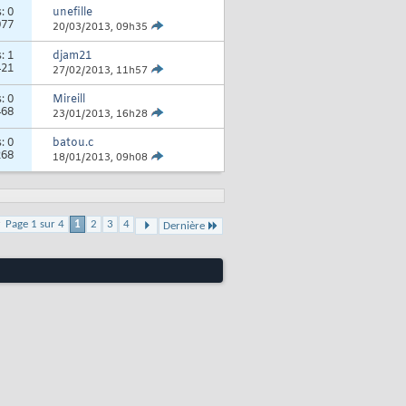
s:
0
unefille
077
20/03/2013,
09h35
s:
1
djam21
421
27/02/2013,
11h57
s:
0
Mireill
468
23/01/2013,
16h28
s:
0
batou.c
268
18/01/2013,
09h08
Page 1 sur 4
1
2
3
4
Dernière