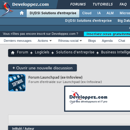
FORUMS
TUTORIELS
FAQ
DI/DSI Solutions d'entreprise
Cloud
IA
ALM
Micros
DI/DSI Solutions d'entreprise
Big Dat
Vous n'êtes pas encore inscrit sur Developpez.com ?
Inscrivez-vous gratuitem
Derniers messages
Actions
Réseau social
Blogs
Agenda
Chat
Forum
Logiciels
Solutions d'entreprise
Business Intellig
+
Ouvrir une nouvelle discussion
Forum
Launchpad (ex-Infoview)
Forum d'entraide sur Launchpad (ex-Infoview)
Intitulé
/
Auteur