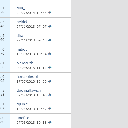
s:
1
dlra_
038
25/07/2014,
15h44
s:
3
helrick
548
27/11/2013,
07h07
s:
5
dlra_
860
22/11/2013,
09h48
s:
0
nabou
176
13/09/2013,
10h34
s:
1
NorocBzh
836
09/09/2013,
11h12
s:
0
fernandes_d
408
17/07/2013,
13h56
s:
5
doc malkovich
253
02/07/2013,
13h40
s:
1
djam21
007
13/05/2013,
13h47
s:
0
unefille
480
27/03/2013,
10h18