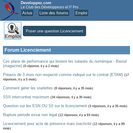
Developpez.com
Le Club des Développeurs et IT Pro
Actus
Liste des forums
Emploi
Poser une question Licenciement
Forum Licenciement
Ces plans de performance qui broient les salariés du numérique - Basta!
(magazine)
(0 réponse, il y a 2 mois)
Préavis de 3 mois non respecté comme indiqué sur le contrat (ETAM)
(17
réponses, il y a 5 mois)
Comment gérer les starlettes
(8 réponses, il y a 35 mois)
SSII intercontrat maximum
(34 réponses, il y a 35 mois)
Question sur les ESN OU SII sur le licenciement
(3 réponses, il y a 35 mois)
Rupture période essai non legal
(12 réponses, il y a 93 mois)
Licenciement pour acte de présence mais inactivité
(12 réponses, il y a 99
mois)