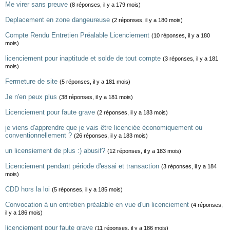
Me virer sans preuve
(8 réponses, il y a 179 mois)
Deplacement en zone dangeureuse
(2 réponses, il y a 180 mois)
Compte Rendu Entretien Préalable Licenciement
(10 réponses, il y a 180
mois)
licenciement pour inaptitude et solde de tout compte
(3 réponses, il y a 181
mois)
Fermeture de site
(5 réponses, il y a 181 mois)
Je n'en peux plus
(38 réponses, il y a 181 mois)
Licenciement pour faute grave
(2 réponses, il y a 183 mois)
je viens d'apprendre que je vais être licenciée économiquement ou
conventionnellement ?
(26 réponses, il y a 183 mois)
un licensiement de plus :) abusif?
(12 réponses, il y a 183 mois)
Licenciement pendant période d'essai et transaction
(3 réponses, il y a 184
mois)
CDD hors la loi
(5 réponses, il y a 185 mois)
Convocation à un entretien préalable en vue d'un licenciement
(4 réponses,
il y a 186 mois)
licenciement pour faute grave
(11 réponses, il y a 186 mois)