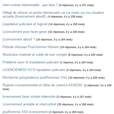
Inter-contrat interminable.. que faire ?
(9 réponses, il y a 157 mois)
Obligé de refuser un poste interressant car j'ai menti sur ma situation
actuelle (licenciement abusif).
(4 réponses, il y a 158 mois)
Liquidation judiciaire et logiciel
(14 réponses, il y a 158 mois)
Licenciement pour faute grave
(52 réponses, il y a 160 mois)
Licenciement abusif ?
(16 réponses, il y a 164 mois)
Période d'essaie Prud-homme Histoire
(19 réponses, il y a 164 mois)
Restitution materiel et solde de tout compte
(8 réponses, il y a 164 mois)
Problème avec le mandataire judicaire
(1 réponse, il y a 164 mois)
LICENCIEMENT ECO liquidation judiciaire
(2 réponses, il y a 164 mois)
Recherche jurisprudence prud'hommes SSII
(10 réponses, il y a 166 mois)
Rupture conventionnelle et Délai de carence ASSEDIC
(2 réponses, il y a 166
mois)
licenciement faute simple indemnite
(5 réponses, il y a 167 mois)
Licenciement amiable et intercontrat
(35 réponses, il y a 168 mois)
prud'homme SSII licenciement
(2 réponses, il y a 168 mois)