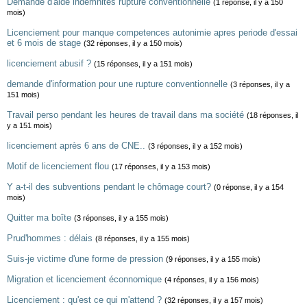
Demande d'aide indemnités rupture conventionnelle
(1 réponse, il y a 150
mois)
Licenciement pour manque competences autonimie apres periode d'essai
et 6 mois de stage
(32 réponses, il y a 150 mois)
licenciement abusif ?
(15 réponses, il y a 151 mois)
demande d'information pour une rupture conventionnelle
(3 réponses, il y a
151 mois)
Travail perso pendant les heures de travail dans ma société
(18 réponses, il
y a 151 mois)
licenciement après 6 ans de CNE..
(3 réponses, il y a 152 mois)
Motif de licenciement flou
(17 réponses, il y a 153 mois)
Y a-t-il des subventions pendant le chômage court?
(0 réponse, il y a 154
mois)
Quitter ma boîte
(3 réponses, il y a 155 mois)
Prud'hommes : délais
(8 réponses, il y a 155 mois)
Suis-je victime d'une forme de pression
(9 réponses, il y a 155 mois)
Migration et licenciement éconnomique
(4 réponses, il y a 156 mois)
Licenciement : qu'est ce qui m'attend ?
(32 réponses, il y a 157 mois)