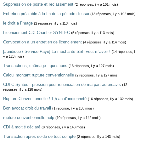
Suppression de poste et reclassement
(2 réponses, il y a 101 mois)
Entretien préalable à la fin de la période d'essai
(18 réponses, il y a 102 mois)
le droit a l'image
(2 réponses, il y a 113 mois)
Licenciement CDI Chantier SYNTEC
(5 réponses, il y a 113 mois)
Convocation à un entretien de licenciement
(4 réponses, il y a 114 mois)
[Juridique / Service Paye] La méchante SSII veut m'avoir !
(14 réponses, il
y a 123 mois)
Transactions, chômage : questions
(13 réponses, il y a 127 mois)
Calcul montant rupture conventionnelle
(2 réponses, il y a 127 mois)
CDI C Syntec - pression pour renonciation de ma part au préavis
(12
réponses, il y a 128 mois)
Rupture Conventionnelle / 1,5 an d'anciennété
(16 réponses, il y a 132 mois)
Bon avocat droit du travail
(1 réponse, il y a 138 mois)
rupture conventionnelle help
(10 réponses, il y a 142 mois)
CDI à moitié déclaré
(8 réponses, il y a 143 mois)
Transaction après solde de tout compte
(2 réponses, il y a 143 mois)