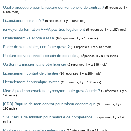
Quelle procédure pour la rupture conventionelle de contrat ?
(5 réponses, il y
a 186 mois)
Licenciement injustifié ?
(9 réponses, il y a 186 mois)
renvoyer de formation AFPA pas tres legalement
(6 réponses, il y a 187 mois)
Licenciement - Période d'essai
(67 réponses, il y a 187 mois)
Parler de son salaire, une faute grave ?
(11 réponses, il y a 187 mois)
Rupture conventionnelle besoin de conseils
(3 réponses, il y a 189 mois)
Quitter ma mission sans etre licencié
(2 réponses, il y a 189 mois)
Licenciement contrat de chantier
(10 réponses, il y a 189 mois)
Licenciement économique syntec
(2 réponses, il y a 190 mois)
Mise à pied conservatoire synonyme faute grave/lourde ?
(2 réponses, il y a
190 mois)
[CDD] Rupture de mon contrat pour raison economique
(3 réponses, il y a
190 mois)
SSII : refus de mission pour manque de compétence
(5 réponses, il y a 190
mois)
Rupture conventionnelle - indemnites
(10 réponses, il y a 191 mois)