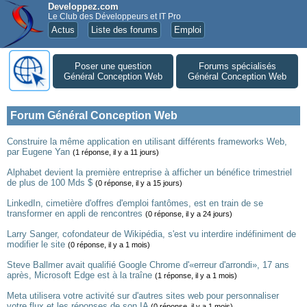
Developpez.com
Le Club des Développeurs et IT Pro
Actus
Liste des forums
Emploi
Poser une question
Forums spécialisés
Général Conception Web
Général Conception Web
Forum Général Conception Web
Construire la même application en utilisant différents frameworks Web,
par Eugene Yan
(1 réponse, il y a 11 jours)
Alphabet devient la première entreprise à afficher un bénéfice trimestriel
de plus de 100 Mds $
(0 réponse, il y a 15 jours)
LinkedIn, cimetière d'offres d'emploi fantômes, est en train de se
transformer en appli de rencontres
(0 réponse, il y a 24 jours)
Larry Sanger, cofondateur de Wikipédia, s'est vu interdire indéfiniment de
modifier le site
(0 réponse, il y a 1 mois)
Steve Ballmer avait qualifié Google Chrome d'«erreur d'arrondi», 17 ans
après, Microsoft Edge est à la traîne
(1 réponse, il y a 1 mois)
Meta utilisera votre activité sur d'autres sites web pour personnaliser
votre flux et les réponses de son IA
(0 réponse, il y a 1 mois)