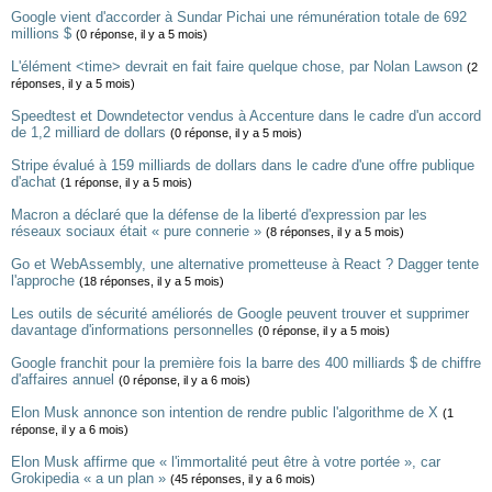
Google vient d'accorder à Sundar Pichai une rémunération totale de 692
millions $
(0 réponse, il y a 5 mois)
L'élément <time> devrait en fait faire quelque chose, par Nolan Lawson
(2
réponses, il y a 5 mois)
Speedtest et Downdetector vendus à Accenture dans le cadre d'un accord
de 1,2 milliard de dollars
(0 réponse, il y a 5 mois)
Stripe évalué à 159 milliards de dollars dans le cadre d'une offre publique
d'achat
(1 réponse, il y a 5 mois)
Macron a déclaré que la défense de la liberté d'expression par les
réseaux sociaux était « pure connerie »
(8 réponses, il y a 5 mois)
Go et WebAssembly, une alternative prometteuse à React ? Dagger tente
l'approche
(18 réponses, il y a 5 mois)
Les outils de sécurité améliorés de Google peuvent trouver et supprimer
davantage d'informations personnelles
(0 réponse, il y a 5 mois)
Google franchit pour la première fois la barre des 400 milliards $ de chiffre
d'affaires annuel
(0 réponse, il y a 6 mois)
Elon Musk annonce son intention de rendre public l'algorithme de X
(1
réponse, il y a 6 mois)
Elon Musk affirme que « l'immortalité peut être à votre portée », car
Grokipedia « a un plan »
(45 réponses, il y a 6 mois)