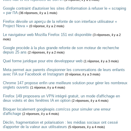
Google contraint d'autoriser les sites d'information à refuser le « scraping
» par l'IA
(36 réponses, il y a 1 mois)
Firefox dévoile un aperçu de la refonte de son interface utilisateur «
Project Nova »
(0 réponse, il y a 2 mois)
Le navigateur web Mozilla Firefox 151 est disponible
(3 réponses, il y a 2
mois)
Google procède à la plus grande refonte de son moteur de recherche
depuis 25 ans
(2 réponses, il y a 2 mois)
Quel forme juridique pour etre developpeur web
(1 réponse, il y a 3 mois)
Meta permet aux parents d'espionner les conversations de leurs enfants
avec l'IA sur Facebook et Instagram
(0 réponse, il y a 3 mois)
Chrome 147 propose enfin une meilleure solution pour gérer les nombreux
onglets ouverts
(1 réponse, il y a 4 mois)
Firefox 149 proposera un VPN intégré gratuit, un mode d'affichage en
deux volets et des fenêtres IA en option
(2 réponses, il y a 4 mois)
Bloquer localement googleapis.com/css pour simuler une erreur
d'affichage
(2 réponses, il y a 4 mois)
Déclin, fragmentation et polarisation : les médias sociaux ont cessé
d'apporter de la valeur aux utilisateurs
(5 réponses, il y a 4 mois)