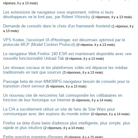
réponse, il y a 13 mois)
Les extensions de navigateur vous espionnent, même si leurs
développeurs ne le font pas, par Robert Vitonsky
(2 réponses, il y a 13 mois)
Demande de conseils dans le chois d'un framework frontend
(1 réponse, il y
a 13 mois)
VPS Kodee, l'assistant IA d'Hostinger, est désormais optimisé par le
protocole MCP (Model Context Protocol)
(0 réponse, il y a 13 mois)
Le navigateur Web Firefox 140 ESR est maintenant disponible avec une
nouvelle fonctionnalité Unload Tab
(0 réponse, il y a 13 mois)
Les réseaux sociaux et les plateformes vidéo ont dépassé les médias
traditionnels en tant que sources
(3 réponses, il y a 13 mois)
Passage beta de mon MMORPG navigateur besoin de conseils pour la
transition client serveur
(5 réponses, il y a 13 mois)
Un nouveau site de rencontres fait correspondre les célibataires en
fonction de leur historique sur Internet
(5 réponses, il y a 14 mois)
La CIA a secrètement utilisé un site de fans de Star Wars pour
communiquer avec des espions du monde entier
(0 réponse, il y a 14 mois)
Firefox se dote d'une barre d'adresse plus intelligente, plus simple, plus
rapide et plus intuitive
(2 réponses, il y a 14 mois)
Petite question mapping d'images
(0 réponse, il y a 15 mois)