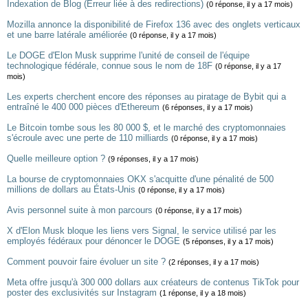
Indexation de Blog (Erreur liée à des redirections)
(0 réponse, il y a 17 mois)
Mozilla annonce la disponibilité de Firefox 136 avec des onglets verticaux
et une barre latérale améliorée
(0 réponse, il y a 17 mois)
Le DOGE d'Elon Musk supprime l'unité de conseil de l'équipe
technologique fédérale, connue sous le nom de 18F
(0 réponse, il y a 17
mois)
Les experts cherchent encore des réponses au piratage de Bybit qui a
entraîné le 400 000 pièces d'Ethereum
(6 réponses, il y a 17 mois)
Le Bitcoin tombe sous les 80 000 $, et le marché des cryptomonnaies
s'écroule avec une perte de 110 milliards
(0 réponse, il y a 17 mois)
Quelle meilleure option ?
(9 réponses, il y a 17 mois)
La bourse de cryptomonnaies OKX s'acquitte d'une pénalité de 500
millions de dollars au États-Unis
(0 réponse, il y a 17 mois)
Avis personnel suite à mon parcours
(0 réponse, il y a 17 mois)
X d'Elon Musk bloque les liens vers Signal, le service utilisé par les
employés fédéraux pour dénoncer le DOGE
(5 réponses, il y a 17 mois)
Comment pouvoir faire évoluer un site ?
(2 réponses, il y a 17 mois)
Meta offre jusqu'à 300 000 dollars aux créateurs de contenus TikTok pour
poster des exclusivités sur Instagram
(1 réponse, il y a 18 mois)