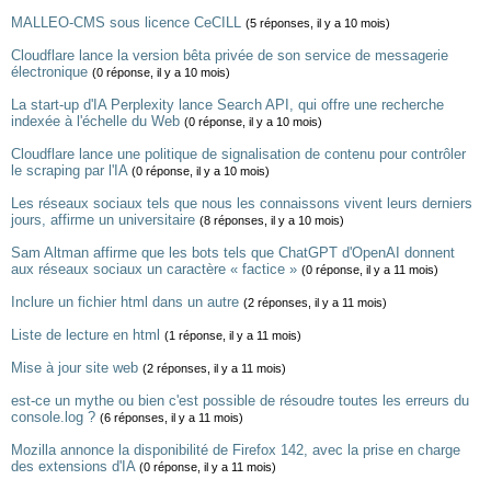
MALLEO-CMS sous licence CeCILL
(5 réponses, il y a 10 mois)
Cloudflare lance la version bêta privée de son service de messagerie
électronique
(0 réponse, il y a 10 mois)
La start-up d'IA Perplexity lance Search API, qui offre une recherche
indexée à l'échelle du Web
(0 réponse, il y a 10 mois)
Cloudflare lance une politique de signalisation de contenu pour contrôler
le scraping par l'IA
(0 réponse, il y a 10 mois)
Les réseaux sociaux tels que nous les connaissons vivent leurs derniers
jours, affirme un universitaire
(8 réponses, il y a 10 mois)
Sam Altman affirme que les bots tels que ChatGPT d'OpenAI donnent
aux réseaux sociaux un caractère « factice »
(0 réponse, il y a 11 mois)
Inclure un fichier html dans un autre
(2 réponses, il y a 11 mois)
Liste de lecture en html
(1 réponse, il y a 11 mois)
Mise à jour site web
(2 réponses, il y a 11 mois)
est-ce un mythe ou bien c'est possible de résoudre toutes les erreurs du
console.log ?
(6 réponses, il y a 11 mois)
Mozilla annonce la disponibilité de Firefox 142, avec la prise en charge
des extensions d'IA
(0 réponse, il y a 11 mois)