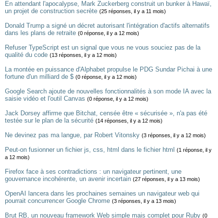
En attendant l'apocalypse, Mark Zuckerberg construit un bunker à Hawaï,
un projet de construction secrète
(25 réponses, il y a 11 mois)
Donald Trump a signé un décret autorisant l'intégration d'actifs alternatifs
dans les plans de retraite
(0 réponse, il y a 12 mois)
Refuser TypeScript est un signal que vous ne vous souciez pas de la
qualité du code
(13 réponses, il y a 12 mois)
La montée en puissance d'Alphabet propulse le PDG Sundar Pichai à une
fortune d'un milliard de $
(0 réponse, il y a 12 mois)
Google Search ajoute de nouvelles fonctionnalités à son mode IA avec la
saisie vidéo et l'outil Canvas
(0 réponse, il y a 12 mois)
Jack Dorsey affirme que Bitchat, censée être « sécurisée », n'a pas été
testée sur le plan de la sécurité
(14 réponses, il y a 12 mois)
Ne devinez pas ma langue, par Robert Vitonsky
(3 réponses, il y a 12 mois)
Peut-on fusionner un fichier js, css, html dans le fichier html
(1 réponse, il y
a 12 mois)
Firefox face à ses contradictions : un navigateur pertinent, une
gouvernance incohérente, un avenir incertain
(27 réponses, il y a 13 mois)
OpenAI lancera dans les prochaines semaines un navigateur web qui
pourrait concurrencer Google Chrome
(3 réponses, il y a 13 mois)
Brut RB, un nouveau framework Web simple mais complet pour Ruby
(0