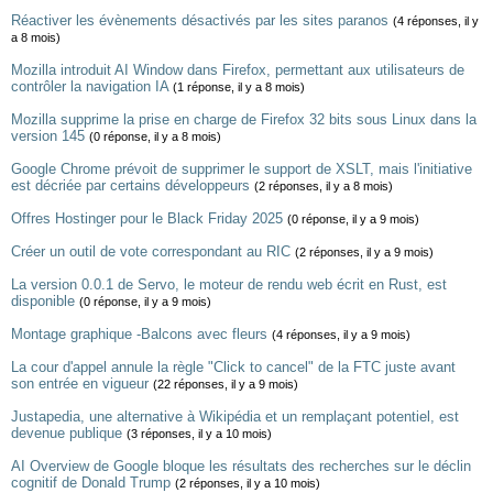
Réactiver les évènements désactivés par les sites paranos
(4 réponses, il y
a 8 mois)
Mozilla introduit AI Window dans Firefox, permettant aux utilisateurs de
contrôler la navigation IA
(1 réponse, il y a 8 mois)
Mozilla supprime la prise en charge de Firefox 32 bits sous Linux dans la
version 145
(0 réponse, il y a 8 mois)
Google Chrome prévoit de supprimer le support de XSLT, mais l'initiative
est décriée par certains développeurs
(2 réponses, il y a 8 mois)
Offres Hostinger pour le Black Friday 2025
(0 réponse, il y a 9 mois)
Créer un outil de vote correspondant au RIC
(2 réponses, il y a 9 mois)
La version 0.0.1 de Servo, le moteur de rendu web écrit en Rust, est
disponible
(0 réponse, il y a 9 mois)
Montage graphique -Balcons avec fleurs
(4 réponses, il y a 9 mois)
La cour d'appel annule la règle "Click to cancel" de la FTC juste avant
son entrée en vigueur
(22 réponses, il y a 9 mois)
Justapedia, une alternative à Wikipédia et un remplaçant potentiel, est
devenue publique
(3 réponses, il y a 10 mois)
AI Overview de Google bloque les résultats des recherches sur le déclin
cognitif de Donald Trump
(2 réponses, il y a 10 mois)