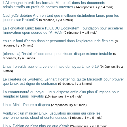
L'Allemagne interdit les formats Microsoft dans les documents
administratifs au profit de normes ouvertes
(142 réponses, il y a 4 mois)
CachyOS détrône Arch en tant que meilleure distribution Linux pour les
joueurs sur ProtonDB
(0 réponse, il y a 4 mois)
La Fondation Linux lance l'OCUDU Ecosystem Foundation pour accélérer
l'innovation open source de l'AI-RAN
(0 réponse, il y a 5 mois)
couleur fond d'écran dossier personnel dans l'explorateur de fichiers
(0
réponse, il y a 5 mois)
[clonezilla] "installer" ddrescue pour récup. disque externe instable
(6
réponses, il y a 5 mois)
Linus Torvalds publie la version finale du noyau Linux 6.19
(0 réponse, il y a
6 mois)
Le créateur de Systemd, Lennart Poettering, quitte Microsoft pour prouver
que Linux est digne de confiance
(0 réponse, il y a 6 mois)
La communauté du noyau Linux dispose enfin d'un plan d'urgence pour
remplacer Linus Torvalds
(10 réponses, il y a 6 mois)
Linux Mint : l'heure a disparu
(2 réponses, il y a 6 mois)
VoidLink : un maliciel Linux jusqu'alors inconnu qui cible les
environnements cloud et conteneurisés
(1 réponse, il y a 6 mois)
Linux Debian ce n'est plus ce que c'était
(24 réponses, il y a 6 mois)