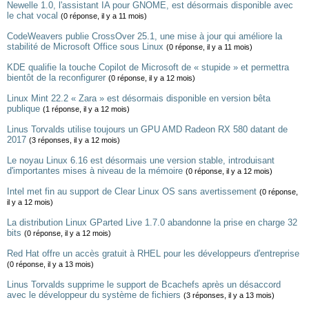
Newelle 1.0, l'assistant IA pour GNOME, est désormais disponible avec
le chat vocal
(0 réponse, il y a 11 mois)
CodeWeavers publie CrossOver 25.1, une mise à jour qui améliore la
stabilité de Microsoft Office sous Linux
(0 réponse, il y a 11 mois)
KDE qualifie la touche Copilot de Microsoft de « stupide » et permettra
bientôt de la reconfigurer
(0 réponse, il y a 12 mois)
Linux Mint 22.2 « Zara » est désormais disponible en version bêta
publique
(1 réponse, il y a 12 mois)
Linus Torvalds utilise toujours un GPU AMD Radeon RX 580 datant de
2017
(3 réponses, il y a 12 mois)
Le noyau Linux 6.16 est désormais une version stable, introduisant
d'importantes mises à niveau de la mémoire
(0 réponse, il y a 12 mois)
Intel met fin au support de Clear Linux OS sans avertissement
(0 réponse,
il y a 12 mois)
La distribution Linux GParted Live 1.7.0 abandonne la prise en charge 32
bits
(0 réponse, il y a 12 mois)
Red Hat offre un accès gratuit à RHEL pour les développeurs d'entreprise
(0 réponse, il y a 13 mois)
Linus Torvalds supprime le support de Bcachefs après un désaccord
avec le développeur du système de fichiers
(3 réponses, il y a 13 mois)