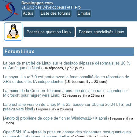
Developpez.com
Le Club des Développeurs et IT Pro
Actus
Liste des forums
Emploi
Poser une question Linux
Forums spécialisés Linux
Forum Linux
La part de marché de Linux sur le desktop dépasse désormais les 10 %
en Amérique du Nord
(216 réponses, il y a 3 jours)
Le noyau Linux 7.0 est sortie avec la fonctionnalité d'auto-réparation de
XFS et des clés IA indépendantes
(15 réponses, il y a 23 jours)
La mairie de la Croix-en-Touraine a pris une décision rare : abandonner
Microsoft pour migrer vers Linux
(13 réponses, il y a 23 jours)
La prochaine version de Linux Mint 23, basée sur Ubuntu 26.04 LTS, est
préévu vers Noël
(1 réponse, il y a 26 jours)
[Android] problème de copie de fichier Windows11->Xiaomi
(1 réponse, il y a
1 mois)
OpenSSH 10.4 ajoute la prise en charge des signatures post-quantiques
composites et corrige plusieurs failles
(0 réponse, il y a 1 mois)