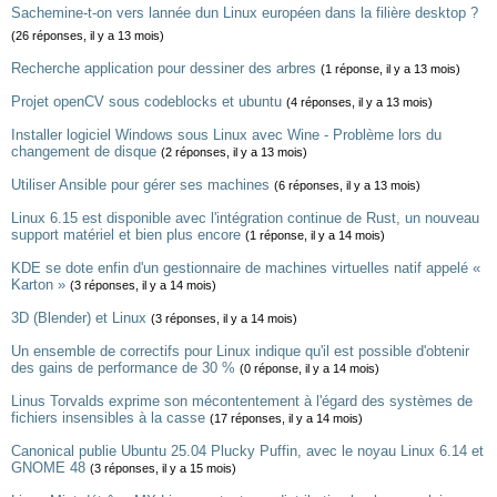
Sachemine-t-on vers lannée dun Linux européen dans la filière desktop ?
(26 réponses, il y a 13 mois)
Recherche application pour dessiner des arbres
(1 réponse, il y a 13 mois)
Projet openCV sous codeblocks et ubuntu
(4 réponses, il y a 13 mois)
Installer logiciel Windows sous Linux avec Wine - Problème lors du
changement de disque
(2 réponses, il y a 13 mois)
Utiliser Ansible pour gérer ses machines
(6 réponses, il y a 13 mois)
Linux 6.15 est disponible avec l'intégration continue de Rust, un nouveau
support matériel et bien plus encore
(1 réponse, il y a 14 mois)
KDE se dote enfin d'un gestionnaire de machines virtuelles natif appelé «
Karton »
(3 réponses, il y a 14 mois)
3D (Blender) et Linux
(3 réponses, il y a 14 mois)
Un ensemble de correctifs pour Linux indique qu'il est possible d'obtenir
des gains de performance de 30 %
(0 réponse, il y a 14 mois)
Linus Torvalds exprime son mécontentement à l'égard des systèmes de
fichiers insensibles à la casse
(17 réponses, il y a 14 mois)
Canonical publie Ubuntu 25.04 Plucky Puffin, avec le noyau Linux 6.14 et
GNOME 48
(3 réponses, il y a 15 mois)