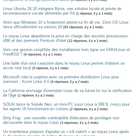
Linux Ubuntu 26.10 intégrera Myna, une solution locale et privée de
reconnaissance vocale alimentée par l'IA
(1 réponse, il y a 1 mois)
Alors que Windows 10 a finalement atteint sa fin de vie, Zorin OS Linux
lance officiellement sa version 18
(83 réponses, il y a 1 mois)
Le noyau Linux abandonne la prise en charge des anciens processeurs
i486 et des premiers Pentium d'Intel
(12 réponses, il y a 1 mois)
Vers une gestion simplifiée des installations hors ligne sur GNU/Linux et
FreeBSD ?
(6 réponses, il y a 1 mois)
Une faille d'un seul caractère dans le noyau Linux permet d'obtenir un
accès root local
(0 réponse, il y a 1 mois)
Microsoft crée la surprise avec sa première distribution Linux pour
serveurs : Azure Linux 4.0
(6 réponses, il y a 2 mois)
La Californie envisage d'exempter Linux de sa future loi sur la vérification
de l'âge
(1 réponse, il y a 2 mois)
SOLAI lance le Solode Neo, un mini-PC sous Linux à 399 $, conçu pour
les agents IA fonctionnant en continu
(2 réponses, il y a 2 mois)
Dirty Frag : une nouvelle vulnérabilité d'élévation de privilèges root
découverte dans le noyau Linux
(3 réponses, il y a 2 mois)
Un mainteneur propose d'ajouter un « kill switch » au noyau Linux après