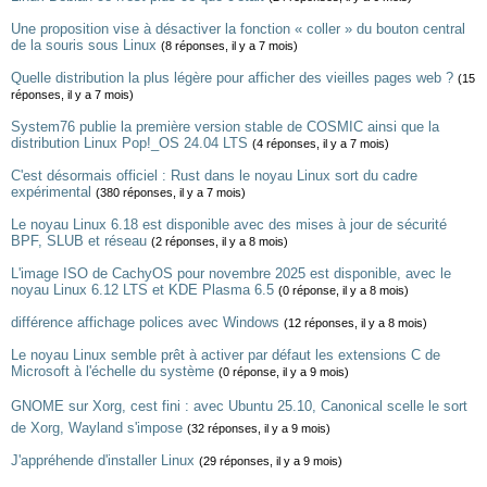
Une proposition vise à désactiver la fonction « coller » du bouton central
de la souris sous Linux
(8 réponses, il y a 7 mois)
Quelle distribution la plus légère pour afficher des vieilles pages web ?
(15
réponses, il y a 7 mois)
System76 publie la première version stable de COSMIC ainsi que la
distribution Linux Pop!_OS 24.04 LTS
(4 réponses, il y a 7 mois)
C'est désormais officiel : Rust dans le noyau Linux sort du cadre
expérimental
(380 réponses, il y a 7 mois)
Le noyau Linux 6.18 est disponible avec des mises à jour de sécurité
BPF, SLUB et réseau
(2 réponses, il y a 8 mois)
L'image ISO de CachyOS pour novembre 2025 est disponible, avec le
noyau Linux 6.12 LTS et KDE Plasma 6.5
(0 réponse, il y a 8 mois)
différence affichage polices avec Windows
(12 réponses, il y a 8 mois)
Le noyau Linux semble prêt à activer par défaut les extensions C de
Microsoft à l'échelle du système
(0 réponse, il y a 9 mois)
GNOME sur Xorg, cest fini : avec Ubuntu 25.10, Canonical scelle le sort
de Xorg, Wayland s'impose
(32 réponses, il y a 9 mois)
J'appréhende d'installer Linux
(29 réponses, il y a 9 mois)