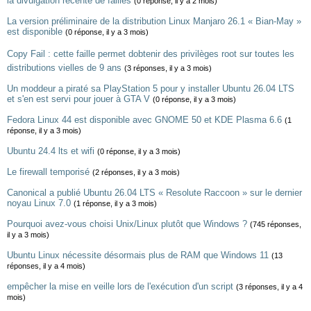
la divulgation récente de failles
(0 réponse, il y a 2 mois)
La version préliminaire de la distribution Linux Manjaro 26.1 « Bian-May »
est disponible
(0 réponse, il y a 3 mois)
Copy Fail : cette faille permet dobtenir des privilèges root sur toutes les
distributions vielles de 9 ans
(3 réponses, il y a 3 mois)
Un moddeur a piraté sa PlayStation 5 pour y installer Ubuntu 26.04 LTS
et s'en est servi pour jouer à GTA V
(0 réponse, il y a 3 mois)
Fedora Linux 44 est disponible avec GNOME 50 et KDE Plasma 6.6
(1
réponse, il y a 3 mois)
Ubuntu 24.4 lts et wifi
(0 réponse, il y a 3 mois)
Le firewall temporisé
(2 réponses, il y a 3 mois)
Canonical a publié Ubuntu 26.04 LTS « Resolute Raccoon » sur le dernier
noyau Linux 7.0
(1 réponse, il y a 3 mois)
Pourquoi avez-vous choisi Unix/Linux plutôt que Windows ?
(745 réponses,
il y a 3 mois)
Ubuntu Linux nécessite désormais plus de RAM que Windows 11
(13
réponses, il y a 4 mois)
empêcher la mise en veille lors de l'exécution d'un script
(3 réponses, il y a 4
mois)