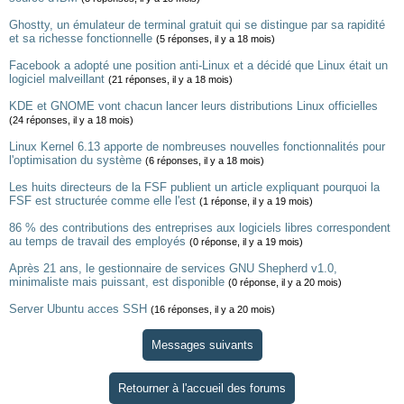
Ghostty, un émulateur de terminal gratuit qui se distingue par sa rapidité
et sa richesse fonctionnelle
(5 réponses, il y a 18 mois)
Facebook a adopté une position anti-Linux et a décidé que Linux était un
logiciel malveillant
(21 réponses, il y a 18 mois)
KDE et GNOME vont chacun lancer leurs distributions Linux officielles
(24 réponses, il y a 18 mois)
Linux Kernel 6.13 apporte de nombreuses nouvelles fonctionnalités pour
l'optimisation du système
(6 réponses, il y a 18 mois)
Les huits directeurs de la FSF publient un article expliquant pourquoi la
FSF est structurée comme elle l'est
(1 réponse, il y a 19 mois)
86 % des contributions des entreprises aux logiciels libres correspondent
au temps de travail des employés
(0 réponse, il y a 19 mois)
Après 21 ans, le gestionnaire de services GNU Shepherd v1.0,
minimaliste mais puissant, est disponible
(0 réponse, il y a 20 mois)
Server Ubuntu acces SSH
(16 réponses, il y a 20 mois)
Messages suivants
Retourner à l'accueil des forums