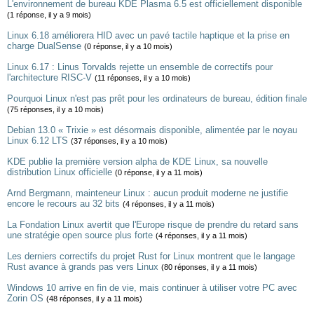
L'environnement de bureau KDE Plasma 6.5 est officiellement disponible
(1 réponse, il y a 9 mois)
Linux 6.18 améliorera HID avec un pavé tactile haptique et la prise en
charge DualSense
(0 réponse, il y a 10 mois)
Linux 6.17 : Linus Torvalds rejette un ensemble de correctifs pour
l'architecture RISC-V
(11 réponses, il y a 10 mois)
Pourquoi Linux n'est pas prêt pour les ordinateurs de bureau, édition finale
(75 réponses, il y a 10 mois)
Debian 13.0 « Trixie » est désormais disponible, alimentée par le noyau
Linux 6.12 LTS
(37 réponses, il y a 10 mois)
KDE publie la première version alpha de KDE Linux, sa nouvelle
distribution Linux officielle
(0 réponse, il y a 11 mois)
Arnd Bergmann, mainteneur Linux : aucun produit moderne ne justifie
encore le recours au 32 bits
(4 réponses, il y a 11 mois)
La Fondation Linux avertit que l'Europe risque de prendre du retard sans
une stratégie open source plus forte
(4 réponses, il y a 11 mois)
Les derniers correctifs du projet Rust for Linux montrent que le langage
Rust avance à grands pas vers Linux
(80 réponses, il y a 11 mois)
Windows 10 arrive en fin de vie, mais continuer à utiliser votre PC avec
Zorin OS
(48 réponses, il y a 11 mois)