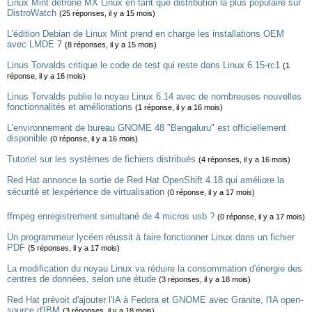
Linux Mint détrône MX Linux en tant que distribution la plus populaire sur
DistroWatch
(25 réponses, il y a 15 mois)
L'édition Debian de Linux Mint prend en charge les installations OEM
avec LMDE 7
(8 réponses, il y a 15 mois)
Linus Torvalds critique le code de test qui reste dans Linux 6.15-rc1
(1
réponse, il y a 16 mois)
Linus Torvalds publie le noyau Linux 6.14 avec de nombreuses nouvelles
fonctionnalités et améliorations
(1 réponse, il y a 16 mois)
L'environnement de bureau GNOME 48 "Bengaluru" est officiellement
disponible
(0 réponse, il y a 16 mois)
Tutoriel sur les systèmes de fichiers distribués
(4 réponses, il y a 16 mois)
Red Hat annonce la sortie de Red Hat OpenShift 4.18 qui améliore la
sécurité et lexpérience de virtualisation
(0 réponse, il y a 17 mois)
ffmpeg enregistrement simultané de 4 micros usb ?
(0 réponse, il y a 17 mois)
Un programmeur lycéen réussit à faire fonctionner Linux dans un fichier
PDF
(5 réponses, il y a 17 mois)
La modification du noyau Linux va réduire la consommation d'énergie des
centres de données, selon une étude
(3 réponses, il y a 18 mois)
Red Hat prévoit d'ajouter l'IA à Fedora et GNOME avec Granite, l'IA open-
source d'IBM
(3 réponses, il y a 18 mois)