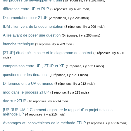
les process de developpement uml
(35 réponses, il y a 201 mois)
difference entre UP et RUP
(2 réponses, il y a 201 mois)
Documentation pour 2TUP
(2 réponses, il y a 205 mois)
IBM : lien vers de la documentation
(3 réponses, il y a 206 mois)
A lire avant de poser une question
(0 réponse, il y a 208 mois)
branche technique
(1 réponse, il y a 209 mois)
[2TUP] étude péliminaire et le diagramme de context
(2 réponses, il y a 211
mois)
comparaison entre UP , 2TUP et XP
(1 réponse, il y a 211 mois)
questions sur les iterations
(1 réponse, il y a 211 mois)
Différence entre UP et mérise
(5 réponses, il y a 212 mois)
mcd dans le process 2TUP
(1 réponse, il y a 213 mois)
doc sur 2TUP
(10 réponses, il y a 214 mois)
[UP-RUP-UML] Comment organiser le rapport d'un projet selon la
méthode UP
(4 réponses, il y a 215 mois)
Avantages et inconvénients de la méthode 2TUP
(3 réponses, il y a 216 mois)