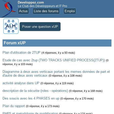
Developpez.com
Le Club des Développeurs et IT Pro
Actus
Liste des forums
Emploi
Poser une question xUP
Forum xUP
Plan d'utilisation de 2TUP
(4 réponses, il y a 93 mois)
Etude de cas avec 2tup (TWO TRACKS UNIFIED PROCESS(2TUP))
(0
réponse, il y a 103 mois)
Diagramme à deux axes verticaux portant les memes données de part et
d'autre de deux axes verticaux
(0 réponse, il y a 108 mois)
activité analyse dans UP
(0 réponse, il y a 119 mois)
description de la sécurite (roles - opérations)
(0 réponse, il y a 168 mois)
Des soucis avec les 4 PHASES en up
(0 réponse, il y a 170 mois)
Plan du rapport
(0 réponse, il y a 173 mois)
PHP5 et metodologie de modélisation
(0 réponse, il y a 174 mois)