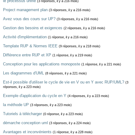
le processus unifié
(3 réponses, il y a 216 mois)
Project management plan
(3 réponses, il y a 216 mois)
Avez vous des cours sur UP?
(3 réponses, il y a 216 mois)
Gestion des besoins et exigences
(2 réponses, il y a 216 mois)
Activité d'implémentation
(1 réponse, il y a 216 mois)
Template RUP & Normes IEEE
(9 réponses, il y a 218 mois)
Différence entre RUP et XP
(1 réponse, il y a 219 mois)
Conception pour les applications monoposte
(1 réponse, il y a 221 mois)
Les diagrammes d'UML
(8 réponses, il y a 221 mois)
Est-il possible d'utiliser le cycle de vie en V ou en Y avec RUP/UML?
(3
réponses, il y a 223 mois)
Exemple d'application du cycle en Y
(4 réponses, il y a 223 mois)
la méthode UP
(3 réponses, il y a 223 mois)
Tutoriels à télécharger
(0 réponse, il y a 223 mois)
démarche conception uml
(3 réponses, il y a 224 mois)
Avantages et inconvénients
(1 réponse, il y a 228 mois)