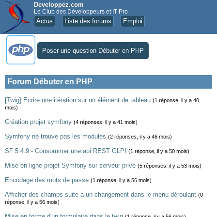
Developpez.com
Le Club des Développeurs et IT Pro
Actus
Liste des forums
Emploi
Poser une question Débuter en PHP
Forum Débuter en PHP
[Twig] Ecrire une itération sur un élément de tableau
(1 réponse, il y a 40
mois)
Création projet symfony
(4 réponses, il y a 41 mois)
Symfony ne trouve pas les modules
(2 réponses, il y a 46 mois)
SF 5.4.9 - Consommer une api REST GLPI
(1 réponse, il y a 50 mois)
Mise en ligne projet Symfony sur serveur privé
(5 réponses, il y a 53 mois)
Encodage des mots de passe
(1 réponse, il y a 56 mois)
Afficher des champs suite a un changement dans le menu déroulant
(0
réponse, il y a 56 mois)
Mise en forme d'un formulaire dans le twig
(1 réponse, il y a 56 mois)