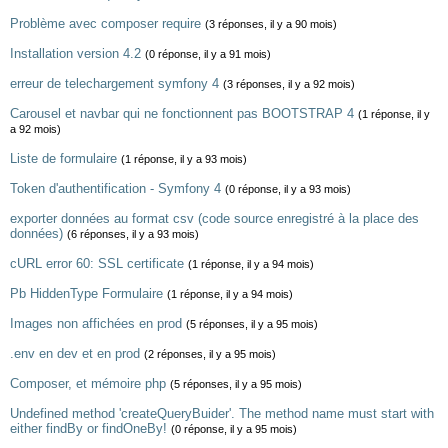
Problème avec composer require
(3 réponses, il y a 90 mois)
Installation version 4.2
(0 réponse, il y a 91 mois)
erreur de telechargement symfony 4
(3 réponses, il y a 92 mois)
Carousel et navbar qui ne fonctionnent pas BOOTSTRAP 4
(1 réponse, il y
a 92 mois)
Liste de formulaire
(1 réponse, il y a 93 mois)
Token d'authentification - Symfony 4
(0 réponse, il y a 93 mois)
exporter données au format csv (code source enregistré à la place des
données)
(6 réponses, il y a 93 mois)
cURL error 60: SSL certificate
(1 réponse, il y a 94 mois)
Pb HiddenType Formulaire
(1 réponse, il y a 94 mois)
Images non affichées en prod
(5 réponses, il y a 95 mois)
.env en dev et en prod
(2 réponses, il y a 95 mois)
Composer, et mémoire php
(5 réponses, il y a 95 mois)
Undefined method 'createQueryBuider'. The method name must start with
either findBy or findOneBy!
(0 réponse, il y a 95 mois)