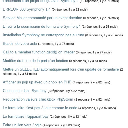
Lancement d'un projet conçu avec Symfony 2
(12 réponses, il y a 71 mois)
ERREUR 500 Symphony 1.4
(0 réponse, il y a 72 mois)
Service Mailer commandé par un event doctrine
(0 réponse, il y a 74 mois)
Erreur à la soumission de formulaire Symfony4
(1 réponse, il y a 75 mois)
Installation Symphony ne correspond pas au tuto
(8 réponses, il y a 76 mois)
Besoin de votre aide
(1 réponse, il y a 76 mois)
Call to a member function getId() on integer
(0 réponse, il y a 77 mois)
Modifier du texte de la part d'un béotien
(8 réponses, il y a 81 mois)
Mettre un SELECTED automatiquement lors d'un update de formulaire
(2
réponses, il y a 81 mois)
Afficher un pop up avec un choix en PHP
(4 réponses, il y a 82 mois)
Conception dans Symfony
(3 réponses, il y a 82 mois)
Récupération valeurs checkBox PhpStorm
(1 réponse, il y a 82 mois)
Le formulaire n'est pas à jour comme le code
(4 réponses, il y a 82 mois)
Le formulaire n'apparaît pas
(2 réponses, il y a 83 mois)
Faire un lien vers /login
(4 réponses, il y a 83 mois)