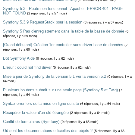
Symfony 5.3 - Route non fonctionnel - Apache : ERROR 404 : PAGE
NOT FOUND
(2 réponses, il y a 57 mois)
Symfony 5.3.9 RequestStack pour la session
(3 réponses, il y a 57 mois)
Symfony 5 Pas d'enregistrement dans la table de la basse de donnée
(0
réponse, il y a 59 mois)
[Grand débutant] Création 1er controller sans driver base de données
(2
réponses, il y a 60 mois)
Bot Symfony Aide
(0 réponse, il y a 62 mois)
Erreur : could not find driver
(0 réponse, il y a 62 mois)
Mise à jour de Symfony de la version 5.1 ver la version 5.2
(0 réponse, il y a
64 mois)
Plusieurs boutons submit sur une seule page (Symfony 5 et Twig)
(7
réponses, il y a 64 mois)
Syntax error lors de la mise en ligne du site
(6 réponses, il y a 64 mois)
Récupérer la valeur d'un clé étrangére
(2 réponses, il y a 64 mois)
Conflit de formulaires (Symfony)
(0 réponse, il y a 65 mois)
Où sont les documentations officielles des objets ?
(5 réponses, il y a 66