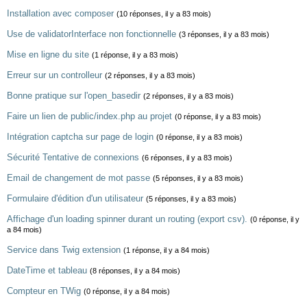
Installation avec composer
(10 réponses, il y a 83 mois)
Use de validatorInterface non fonctionnelle
(3 réponses, il y a 83 mois)
Mise en ligne du site
(1 réponse, il y a 83 mois)
Erreur sur un controlleur
(2 réponses, il y a 83 mois)
Bonne pratique sur l'open_basedir
(2 réponses, il y a 83 mois)
Faire un lien de public/index.php au projet
(0 réponse, il y a 83 mois)
Intégration captcha sur page de login
(0 réponse, il y a 83 mois)
Sécurité Tentative de connexions
(6 réponses, il y a 83 mois)
Email de changement de mot passe
(5 réponses, il y a 83 mois)
Formulaire d'édition d'un utilisateur
(5 réponses, il y a 83 mois)
Affichage d'un loading spinner durant un routing (export csv).
(0 réponse, il y
a 84 mois)
Service dans Twig extension
(1 réponse, il y a 84 mois)
DateTime et tableau
(8 réponses, il y a 84 mois)
Compteur en TWig
(0 réponse, il y a 84 mois)