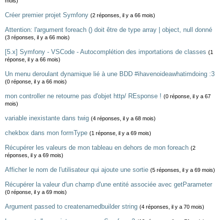
mois)
Créer premier projet Symfony
(2 réponses, il y a 66 mois)
Attention: l'argument foreach () doit être de type array | object, null donné
(3 réponses, il y a 66 mois)
[5.x] Symfony - VSCode - Autocomplétion des importations de classes
(1
réponse, il y a 66 mois)
Un menu deroulant dynamique lié à une BDD #ihavenoideawhatimdoing :3
(0 réponse, il y a 66 mois)
mon controller ne retourne pas d'objet http/ REsponse !
(0 réponse, il y a 67
mois)
variable inexistante dans twig
(4 réponses, il y a 68 mois)
chekbox dans mon formType
(1 réponse, il y a 69 mois)
Récupérer les valeurs de mon tableau en dehors de mon foreach
(2
réponses, il y a 69 mois)
Afficher le nom de l'utilisateur qui ajoute une sortie
(5 réponses, il y a 69 mois)
Récupérer la valeur d'un champ d'une entité associée avec getParameter
(0 réponse, il y a 69 mois)
Argument passed to createnamedbuilder string
(4 réponses, il y a 70 mois)