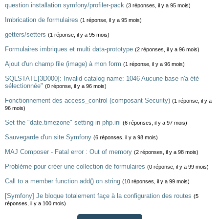
question installation symfony/profiler-pack
(3 réponses, il y a 95 mois)
Imbrication de formulaires
(1 réponse, il y a 95 mois)
getters/setters
(1 réponse, il y a 95 mois)
Formulaires imbriques et multi data-prototype
(2 réponses, il y a 96 mois)
Ajout d'un champ file (image) à mon form
(1 réponse, il y a 96 mois)
SQLSTATE[3D000]: Invalid catalog name: 1046 Aucune base n'a été
sélectionnée"
(0 réponse, il y a 96 mois)
Fonctionnement des access_control (composant Security)
(1 réponse, il y a
96 mois)
Set the "date.timezone" setting in php.ini
(6 réponses, il y a 97 mois)
Sauvegarde d'un site Symfony
(6 réponses, il y a 98 mois)
MAJ Composer - Fatal error : Out of memory
(2 réponses, il y a 98 mois)
Problème pour créer une collection de formulaires
(0 réponse, il y a 99 mois)
Call to a member function add() on string
(10 réponses, il y a 99 mois)
[Symfony] Je bloque totalement façe à la configuration des routes
(5
réponses, il y a 100 mois)