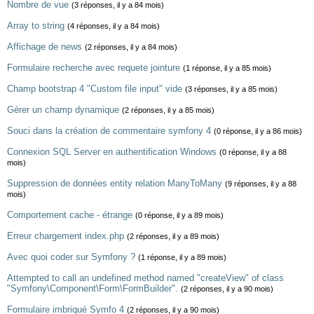
Nombre de vue
(3 réponses, il y a 84 mois)
Array to string
(4 réponses, il y a 84 mois)
Affichage de news
(2 réponses, il y a 84 mois)
Formulaire recherche avec requete jointure
(1 réponse, il y a 85 mois)
Champ bootstrap 4 "Custom file input" vide
(3 réponses, il y a 85 mois)
Gérer un champ dynamique
(2 réponses, il y a 85 mois)
Souci dans la création de commentaire symfony 4
(0 réponse, il y a 86 mois)
Connexion SQL Server en authentification Windows
(0 réponse, il y a 88
mois)
Suppression de données entity relation ManyToMany
(9 réponses, il y a 88
mois)
Comportement cache - étrange
(0 réponse, il y a 89 mois)
Erreur chargement index.php
(2 réponses, il y a 89 mois)
Avec quoi coder sur Symfony ?
(1 réponse, il y a 89 mois)
Attempted to call an undefined method named "createView" of class
"Symfony\Component\Form\FormBuilder".
(2 réponses, il y a 90 mois)
Formulaire imbriqué Symfo 4
(2 réponses, il y a 90 mois)