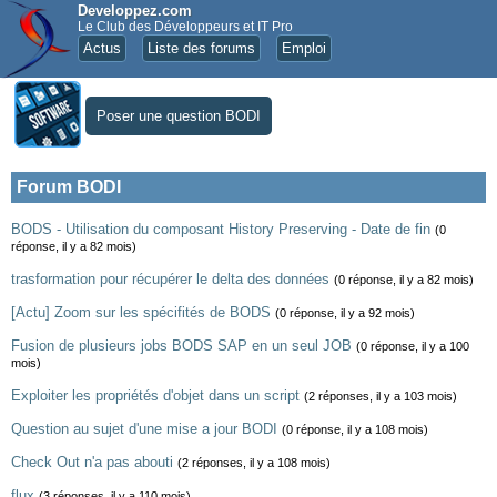
Developpez.com
Le Club des Développeurs et IT Pro
Actus
Liste des forums
Emploi
Poser une question BODI
Forum BODI
BODS - Utilisation du composant History Preserving - Date de fin
(0
réponse, il y a 82 mois)
trasformation pour récupérer le delta des données
(0 réponse, il y a 82 mois)
[Actu] Zoom sur les spécifités de BODS
(0 réponse, il y a 92 mois)
Fusion de plusieurs jobs BODS SAP en un seul JOB
(0 réponse, il y a 100
mois)
Exploiter les propriétés d'objet dans un script
(2 réponses, il y a 103 mois)
Question au sujet d'une mise a jour BODI
(0 réponse, il y a 108 mois)
Check Out n'a pas abouti
(2 réponses, il y a 108 mois)
flux
(3 réponses, il y a 110 mois)