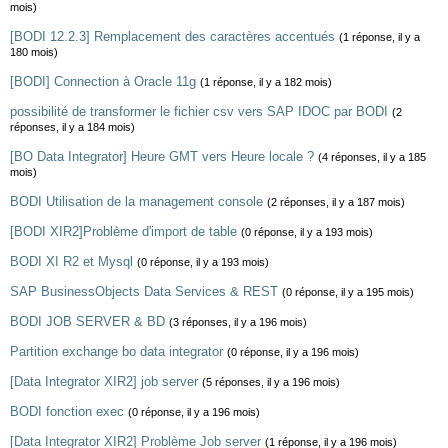
mois)
[BODI 12.2.3] Remplacement des caractères accentués
(1 réponse, il y a
180 mois)
[BODI] Connection à Oracle 11g
(1 réponse, il y a 182 mois)
possibilité de transformer le fichier csv vers SAP IDOC par BODI
(2
réponses, il y a 184 mois)
[BO Data Integrator] Heure GMT vers Heure locale ?
(4 réponses, il y a 185
mois)
BODI Utilisation de la management console
(2 réponses, il y a 187 mois)
[BODI XIR2]Problème d'import de table
(0 réponse, il y a 193 mois)
BODI XI R2 et Mysql
(0 réponse, il y a 193 mois)
SAP BusinessObjects Data Services & REST
(0 réponse, il y a 195 mois)
BODI JOB SERVER & BD
(3 réponses, il y a 196 mois)
Partition exchange bo data integrator
(0 réponse, il y a 196 mois)
[Data Integrator XIR2] job server
(5 réponses, il y a 196 mois)
BODI fonction exec
(0 réponse, il y a 196 mois)
[Data Integrator XIR2] Problème Job server
(1 réponse, il y a 196 mois)