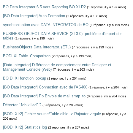
BO Data Integrator 6.5 vers Reporting BO XI R2
(1 réponse, il y a 197 mois)
[BO Data Integrator] Auto Formation
(2 réponses, il y a 198 mois)
synchronisation avec DATA INTEGRATOR de BO
(1 réponse, il y a 199 mois)
BUSINESS OBJECT DATA SERVICE (XI 3.0): problème d'import des
tables
(1 réponse, il y a 199 mois)
BusinessObjects Data Integrator. (ETL)
(7 réponses, il y a 199 mois)
BODI XI Table_Comparison
(2 réponses, il y a 199 mois)
[Data Integrator] Différence de comportement entre Designer et
Management Console (Web)
(7 réponses, il y a 203 mois)
BO DI XI fonction lookup
(1 réponse, il y a 204 mois)
[BO Data Integrator] Connection avec de l'AS400
(1 réponse, il y a 204 mois)
[BO Data Integrator] Pb Envoie de mail smtp_to
(0 réponse, il y a 204 mois)
Détecter "Job killed" ?
(6 réponses, il y a 205 mois)
[BODI XIr2] Fichier source/Table cible -> Rajouter virgule
(0 réponse, il y a
206 mois)
[BODI XIr2] Statistics log
(2 réponses, il y a 207 mois)