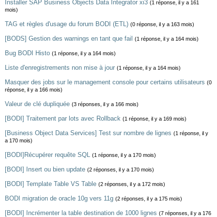
Installer SAP Business Objects Data Integrator xi3
(1 réponse, il y a 161
mois)
TAG et règles d'usage du forum BODI (ETL)
(0 réponse, il y a 163 mois)
[BODS] Gestion des warnings en tant que fail
(1 réponse, il y a 164 mois)
Bug BODI Histo
(1 réponse, il y a 164 mois)
Liste d'enregistrements non mise à jour
(1 réponse, il y a 164 mois)
Masquer des jobs sur le management console pour certains utilisateurs
(0
réponse, il y a 166 mois)
Valeur de clé dupliquée
(3 réponses, il y a 166 mois)
[BODI] Traitement par lots avec Rollback
(1 réponse, il y a 169 mois)
[Business Object Data Services] Test sur nombre de lignes
(1 réponse, il y
a 170 mois)
[BODI]Récupérer requête SQL
(1 réponse, il y a 170 mois)
[BODI] Insert ou bien update
(2 réponses, il y a 170 mois)
[BODI] Template Table VS Table
(2 réponses, il y a 172 mois)
BODI migration de oracle 10g vers 11g
(2 réponses, il y a 175 mois)
[BODI] Incrémenter la table destination de 1000 lignes
(7 réponses, il y a 176