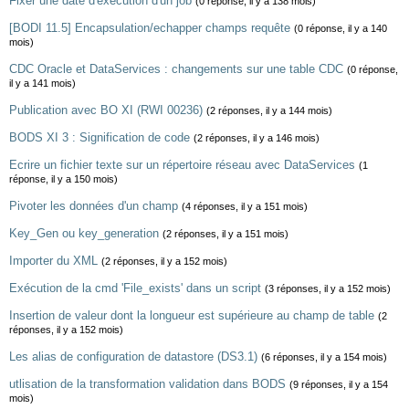
Fixer une date d'exécution d'un job
(0 réponse, il y a 138 mois)
[BODI 11.5] Encapsulation/echapper champs requête
(0 réponse, il y a 140
mois)
CDC Oracle et DataServices : changements sur une table CDC
(0 réponse,
il y a 141 mois)
Publication avec BO XI (RWI 00236)
(2 réponses, il y a 144 mois)
BODS XI 3 : Signification de code
(2 réponses, il y a 146 mois)
Ecrire un fichier texte sur un répertoire réseau avec DataServices
(1
réponse, il y a 150 mois)
Pivoter les données d'un champ
(4 réponses, il y a 151 mois)
Key_Gen ou key_generation
(2 réponses, il y a 151 mois)
Importer du XML
(2 réponses, il y a 152 mois)
Exécution de la cmd 'File_exists' dans un script
(3 réponses, il y a 152 mois)
Insertion de valeur dont la longueur est supérieure au champ de table
(2
réponses, il y a 152 mois)
Les alias de configuration de datastore (DS3.1)
(6 réponses, il y a 154 mois)
utlisation de la transformation validation dans BODS
(9 réponses, il y a 154
mois)