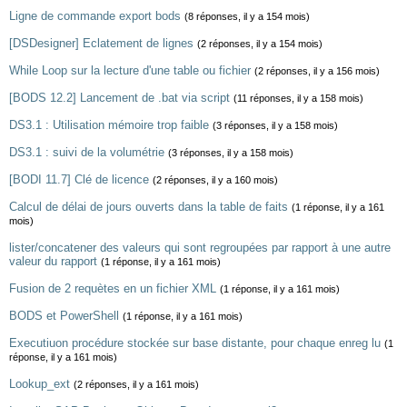
Ligne de commande export bods
(8 réponses, il y a 154 mois)
[DSDesigner] Eclatement de lignes
(2 réponses, il y a 154 mois)
While Loop sur la lecture d'une table ou fichier
(2 réponses, il y a 156 mois)
[BODS 12.2] Lancement de .bat via script
(11 réponses, il y a 158 mois)
DS3.1 : Utilisation mémoire trop faible
(3 réponses, il y a 158 mois)
DS3.1 : suivi de la volumétrie
(3 réponses, il y a 158 mois)
[BODI 11.7] Clé de licence
(2 réponses, il y a 160 mois)
Calcul de délai de jours ouverts dans la table de faits
(1 réponse, il y a 161
mois)
lister/concatener des valeurs qui sont regroupées par rapport à une autre
valeur du rapport
(1 réponse, il y a 161 mois)
Fusion de 2 requètes en un fichier XML
(1 réponse, il y a 161 mois)
BODS et PowerShell
(1 réponse, il y a 161 mois)
Executiuon procédure stockée sur base distante, pour chaque enreg lu
(1
réponse, il y a 161 mois)
Lookup_ext
(2 réponses, il y a 161 mois)