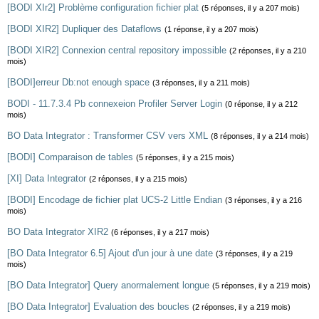
[BODI XIr2] Problème configuration fichier plat
(5 réponses, il y a 207 mois)
[BODI XIR2] Dupliquer des Dataflows
(1 réponse, il y a 207 mois)
[BODI XIR2] Connexion central repository impossible
(2 réponses, il y a 210
mois)
[BODI]erreur Db:not enough space
(3 réponses, il y a 211 mois)
BODI - 11.7.3.4 Pb connexeion Profiler Server Login
(0 réponse, il y a 212
mois)
BO Data Integrator : Transformer CSV vers XML
(8 réponses, il y a 214 mois)
[BODI] Comparaison de tables
(5 réponses, il y a 215 mois)
[XI] Data Integrator
(2 réponses, il y a 215 mois)
[BODI] Encodage de fichier plat UCS-2 Little Endian
(3 réponses, il y a 216
mois)
BO Data Integrator XIR2
(6 réponses, il y a 217 mois)
[BO Data Integrator 6.5] Ajout d'un jour à une date
(3 réponses, il y a 219
mois)
[BO Data Integrator] Query anormalement longue
(5 réponses, il y a 219 mois)
[BO Data Integrator] Evaluation des boucles
(2 réponses, il y a 219 mois)