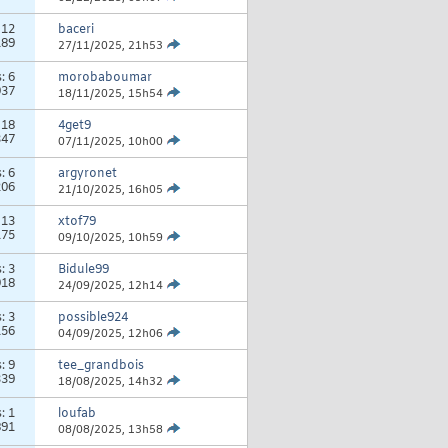
:
12
baceri
189
27/11/2025,
21h53
s:
6
morobaboumar
937
18/11/2025,
15h54
:
18
4get9
347
07/11/2025,
10h00
s:
6
argyronet
206
21/10/2025,
16h05
:
13
xtof79
175
09/10/2025,
10h59
s:
3
Bidule99
918
24/09/2025,
12h14
s:
3
possible924
156
04/09/2025,
12h06
s:
9
tee_grandbois
339
18/08/2025,
14h32
s:
1
loufab
891
08/08/2025,
13h58