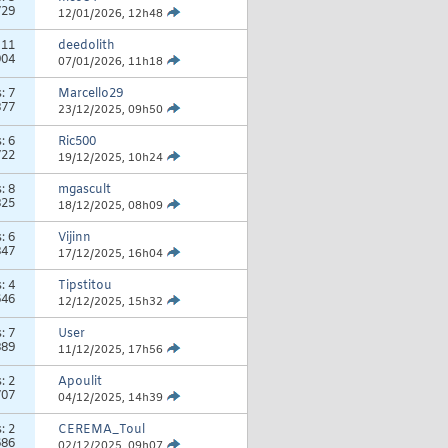
729
12/01/2026,
12h48
:
11
deedolith
904
07/01/2026,
11h18
s:
7
Marcello29
877
23/12/2025,
09h50
s:
6
Ric500
722
19/12/2025,
10h24
s:
8
mgascult
825
18/12/2025,
08h09
s:
6
Vijinn
847
17/12/2025,
16h04
s:
4
Tipstitou
646
12/12/2025,
15h32
s:
7
User
889
11/12/2025,
17h56
s:
2
Apoulit
707
04/12/2025,
14h39
s:
2
CEREMA_Toul
686
02/12/2025,
09h07