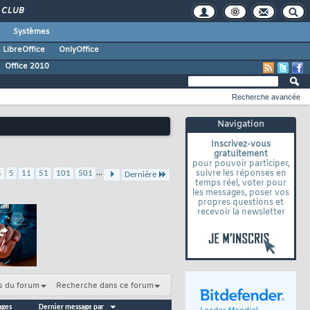
CLUB
Systèmes
 LibreOffice
OnlyOffice
Office 2010
Recherche avancée
Navigation
Inscrivez-vous
gratuitement
pour pouvoir participer,
...
suivre les réponses en
4
5
11
51
101
501
Dernière
temps réel, voter pour
les messages, poser vos
propres questions et
recevoir la newsletter
s du forum
Recherche dans ce forum
ages
Dernier message par