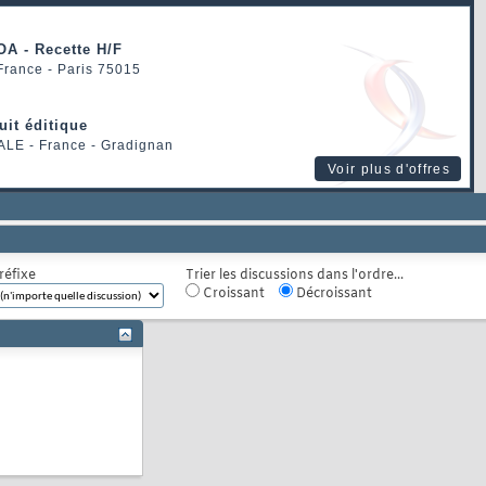
OA - Recette H/F
 France - Paris 75015
uit éditique
ALE
- France - Gradignan
Voir plus d'offres
réfixe
Trier les discussions dans l'ordre...
Croissant
Décroissant