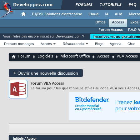
FORUMS
TUTORIELS
FAQ
DI/DSI Solutions d'entreprise
Cloud
IA
ALM
Micros
Office
Access
Excel
Forum Access
F.A.Q 
Vous n'êtes pas encore inscrit sur Developpez.com ?
Inscrivez-vous gratuitem
Derniers messages
Actions
Réseau social
Blogs
Agenda
Chat
Forum
Logiciels
Microsoft Office
Access
VBA Access
+
Ouvrir une nouvelle discussion
Forum
VBA Access
Le forum pour les questions relatives au code VBA sous Acces
Intitulé
/
Auteur