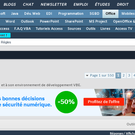
BLOGS
CHAT
NEWSLETTER
EMPLOI
ÉTUDES
DROIT
oft
Java
Dév. Web
EDI
Programmation
SGBD
Office
Mobiles
Word
Outlook
PowerPoint
SharePoint
MS Project
OpenOffice &
Access
F.A.Q VBA
Tutoriels Access
Sources
Outils
Livres
Access TV
ent !
Règles
Page 1 sur 550
1
2
3
s, et à son environnement de développement VBE.
Outil
Réponses
/
Affich