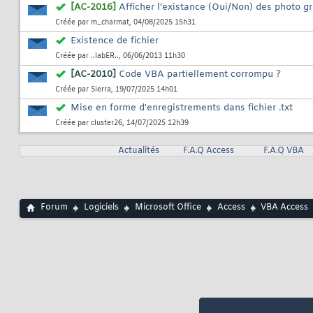
[AC-2016]
Afficher l'existance (Oui/Non) des photo g
Créée par
m_charmat
, 04/08/2025 15h31
Existence de fichier
Créée par
..labER..
, 06/06/2013 11h30
[AC-2010]
Code VBA partiellement corrompu ?
Créée par
Sierra
, 19/07/2025 14h01
Mise en forme d'enregistrements dans fichier .txt
Créée par
cluster26
, 14/07/2025 12h39
Actualités
F.A.Q Access
F.A.Q VBA
Forum
Logiciels
Microsoft Office
Access
VBA Access