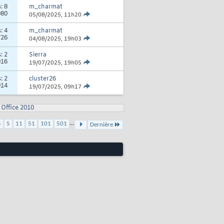
s:
8
m_charmat
080
05/08/2025,
11h20
s:
4
m_charmat
726
04/08/2025,
19h03
s:
2
Sierra
916
19/07/2025,
19h05
s:
2
cluster26
914
19/07/2025,
09h17
Office 2010
...
4
5
11
51
101
501
Dernière