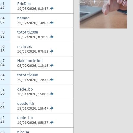
s:
1
EricDgn
447
19/03/2026,
01h47
s:
4
nemog
587
25/02/2026,
14h02
s:
9
tototiti2008
792
18/02/2026,
07h59
s:
6
mahrezs
818
16/02/2026,
07h52
s:
7
Nain porte koi
884
05/02/2026,
11h15
s:
4
tototiti2008
677
29/01/2026,
12h32
s:
2
dede_bo
550
20/01/2026,
15h03
s:
4
deedolith
705
19/01/2026,
15h47
s:
2
dede_bo
541
19/01/2026,
08h27
s:
3
nico84