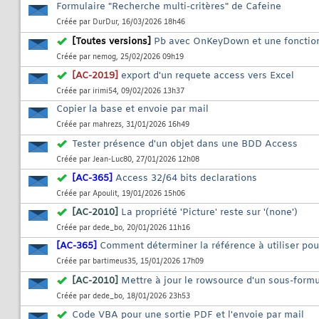
Formulaire "Recherche multi-critères" de Cafeine
Créée par
DurDur
, 16/03/2026 18h46
[Toutes versions]
Pb avec OnKeyDown et une fonction
Créée par
nemog
, 25/02/2026 09h19
[AC-2019]
export d'un requete access vers Excel
Créée par
irimi54
, 09/02/2026 13h37
Copier la base et envoie par mail
Créée par
mahrezs
, 31/01/2026 16h49
Tester présence d'un objet dans une BDD Access
Créée par
Jean-Luc80
, 27/01/2026 12h08
[AC-365]
Access 32/64 bits declarations
Créée par
Apoulit
, 19/01/2026 15h06
[AC-2010]
La propriété 'Picture' reste sur '(none')
Créée par
dede_bo
, 20/01/2026 11h16
[AC-365]
Comment déterminer la référence à utiliser po
Créée par
bartimeus35
, 15/01/2026 17h09
[AC-2010]
Mettre à jour le rowsource d'un sous-formu
Créée par
dede_bo
, 18/01/2026 23h53
Code VBA pour une sortie PDF et l'envoie par mail