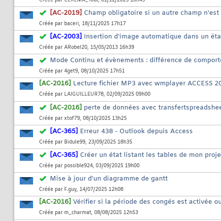
Créée par
CEREMA_Toul
, 01/12/2025 10h49
[AC-2019]
Champ obligatoire si un autre champ n'est
Créée par
baceri
, 18/11/2025 17h17
[AC-2003]
Insertion d'image automatique dans un éta
Créée par
ARobel20
, 15/05/2013 16h39
Mode Continu et évènements : différence de comport
Créée par
4get9
, 08/10/2025 17h51
[AC-2016]
Lecture fichier MP3 avec wmplayer ACCESS 2
Créée par
LAIGUILLEUR78
, 02/09/2025 09h00
[AC-2016]
perte de données avec transfertspreadshe
Créée par
xtof79
, 08/10/2025 13h25
[AC-365]
Erreur 438 - Outlook depuis Access
Créée par
Bidule99
, 23/09/2025 18h35
[AC-365]
Créer un état listant les tables de mon proj
Créée par
possible924
, 03/09/2025 19h00
Mise à jour d'un diagramme de gantt
Créée par
F.guy
, 14/07/2025 12h08
[AC-2016]
Vérifier si la période des congés est activée o
Créée par
m_charmat
, 08/08/2025 12h53