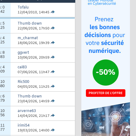
s:
0
Tofalu
242
12/04/2010,
14h45
s:
5
Thumb down
425
22/06/2026,
17h50
s:
4
m_charmat
325
18/06/2026,
19h39
s:
8
ggvert
383
10/06/2026,
20h59
s:
4
cai83
309
07/06/2026,
11h47
:
10
Ric500
680
04/05/2026,
11h25
s:
6
Thumb down
879
23/04/2026,
14h59
:
10
arverne63
756
14/04/2026,
21h17
:
11
irimi54
677
19/03/2026,
14h00