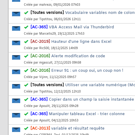
Créée par
mahrezs
, 09/01/2026 07h03
[Toutes versions]
Vocabulaire variables nom de colon
Créée par
Tipstitou
, 06/01/2026 12h11
[AC-365]
VBA Access Mail via Thunderbird
Créée par
Marcello29
, 19/12/2025 17h53
[AC-2019]
Hauteur d'une ligne dans Excel
Créée par
Ric500
, 18/12/2025 14h09
[AC-2016]
Alerte modification de code
Créée par
mgascult
, 27/11/2025 09h58
[AC-2016]
Erreur 91 : un coup oui, un coup non !
Créée par
Vijinn
, 11/12/2025 09h57
[Toutes versions]
Utiliser une variable numérique (M
Créée par
Tipstitou
, 12/12/2025 12h10
[AC-365]
Copier dans un champ la saisie instantanée
Créée par
Apoulit
, 29/11/2025 09h28
[AC-365]
Manipuler tableau Excel - trier colonne
Créée par
Apoulit
, 04/12/2025 10h53
[AC-2013]
variable et résultat requête