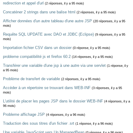
redirection et appel d'url
(2 réponses, il y a 95 mois)
Concaténer 2 strings dans une balise html
(2 réponses, il y a 95 mois)
Afficher données d'un autre tableau d'une autre JSP
(20 réponses, il y a 95
mois)
Requête SQL UPDATE avec DAO et JDBC (Eclipse)
(9 réponses, il y a 95
mois)
Importation fichier CSV dans un dossier
(0 réponse, il y a 95 mois)
probleme compatibilité js et firefox 60.2
(14 réponses, il y a 95 mois)
Transférer une variable d'une jsp à une autre via une servlet
(1 réponse, il y
a 95 mois)
Problème de transfert de variable
(2 réponses, il y a 95 mois)
Accèder à un répertoire se trouvant dans WEB-INF
(3 réponses, il y a 95
mois)
L'utilité de placer les pages JSP dans le dossier WEB-INF
(4 réponses, il y a
96 mois)
Probleme affichage JSP
(4 réponses, il y a 96 mois)
Traduction des sous titres d'un fichier .srt
(1 réponse, il y a 96 mois)
Une variable JavaScript vers Un ManagedBean
(0 réponse, il y a 96 mois)