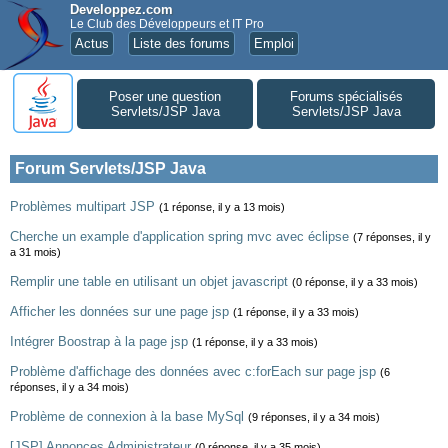
Developpez.com
Le Club des Développeurs et IT Pro
Actus
Liste des forums
Emploi
Poser une question
Forums spécialisés
Servlets/JSP Java
Servlets/JSP Java
Forum Servlets/JSP Java
Problèmes multipart JSP
(1 réponse, il y a 13 mois)
Cherche un example d'application spring mvc avec éclipse
(7 réponses, il y
a 31 mois)
Remplir une table en utilisant un objet javascript
(0 réponse, il y a 33 mois)
Afficher les données sur une page jsp
(1 réponse, il y a 33 mois)
Intégrer Boostrap à la page jsp
(1 réponse, il y a 33 mois)
Problème d'affichage des données avec c:forEach sur page jsp
(6
réponses, il y a 34 mois)
Problème de connexion à la base MySql
(9 réponses, il y a 34 mois)
[JSP] Annonces Administrateur
(0 réponse, il y a 35 mois)