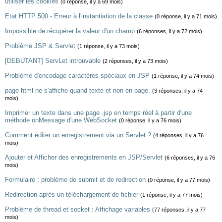
utiliser les cookies
(0 réponse, il y a 69 mois)
Etat HTTP 500 - Erreur à l'instantiation de la classe
(0 réponse, il y a 71 mois)
Impossible de récupérer la valeur d'un champ
(6 réponses, il y a 72 mois)
Problème JSP & Servlet
(1 réponse, il y a 73 mois)
[DEBUTANT] ServLet introuvable
(2 réponses, il y a 73 mois)
Problème d'encodage caractères spèciaux en JSP
(1 réponse, il y a 74 mois)
page html ne s'affiche quand texte et non en page.
(3 réponses, il y a 74
mois)
Imprimer un texte dans une page .jsp en temps réel à partir d'une
méthode onMessage d'une WebSocket
(0 réponse, il y a 76 mois)
Comment éditer un enregistrement via un Servlet ?
(4 réponses, il y a 76
mois)
Ajouter et Afficher des enregistrements en JSP/Servlet
(6 réponses, il y a 76
mois)
Formulaire : problème de submit et de redirection
(0 réponse, il y a 77 mois)
Redirection après un téléchargement de fichier
(1 réponse, il y a 77 mois)
Problème de thread et socket : Affichage variables
(77 réponses, il y a 77
mois)