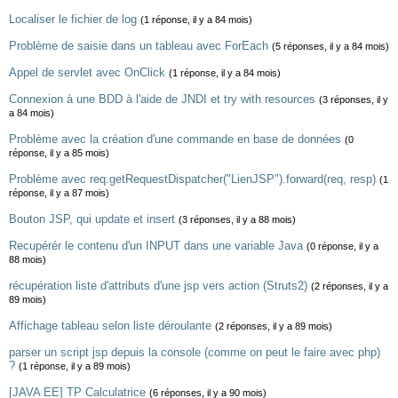
Localiser le fichier de log
(1 réponse, il y a 84 mois)
Problème de saisie dans un tableau avec ForEach
(5 réponses, il y a 84 mois)
Appel de servlet avec OnClick
(1 réponse, il y a 84 mois)
Connexion à une BDD à l'aide de JNDI et try with resources
(3 réponses, il y
a 84 mois)
Problème avec la création d'une commande en base de données
(0
réponse, il y a 85 mois)
Problème avec req.getRequestDispatcher("LienJSP").forward(req, resp)
(1
réponse, il y a 87 mois)
Bouton JSP, qui update et insert
(3 réponses, il y a 88 mois)
Recupérér le contenu d'un INPUT dans une variable Java
(0 réponse, il y a
88 mois)
récupération liste d'attributs d'une jsp vers action (Struts2)
(2 réponses, il y a
89 mois)
Affichage tableau selon liste déroulante
(2 réponses, il y a 89 mois)
parser un script jsp depuis la console (comme on peut le faire avec php)
?
(1 réponse, il y a 89 mois)
[JAVA EE] TP Calculatrice
(6 réponses, il y a 90 mois)