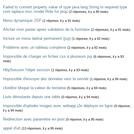
Failed to convert property value of type java.lang.String to required type
com.laplace.mvc.model.Role for prop
(2 réponses, il y a 90 mois)
Menu dynamique JSP
(1 réponse, il y a 91 mois)
Aficher mon panier apres validation de la formlaire
(2 réponses, il y a 91 mois)
Inclure un menu latéral permanent (jsp)
(1 réponse, il y a 92 mois)
Problème avec un tableau complexe
(2 réponses, il y a 92 mois)
Impossible de charger un fichier css à plusieurs jsp
(6 réponses, il y a 93
mois)
HttpSession l'objet session
(1 réponse, il y a 93 mois)
Impossible d'envoyer des données vers la servlet
(1 réponse, il y a 94 mois)
ckeditor bloque la valeur du textarea
(5 réponses, il y a 94 mois)
Liste déroulante depuis une table
(0 réponse, il y a 94 mois)
Impossible d'uploder images avec webapp j2e déployer en ligne
(0 réponse,
il y a 94 mois)
Redirection avec paramètre en post
(0 réponse, il y a 95 mois)
appel d'url
(13 réponses, il y a 95 mois)