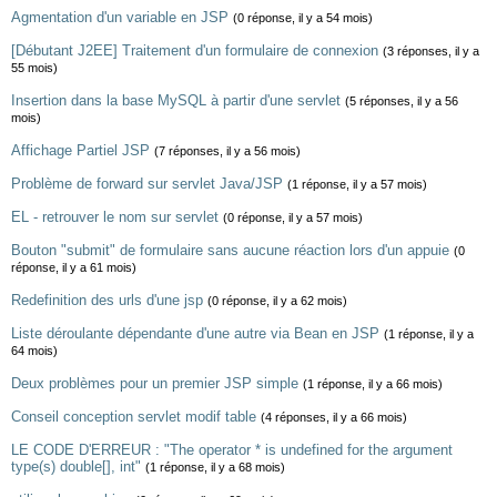
Agmentation d'un variable en JSP
(0 réponse, il y a 54 mois)
[Débutant J2EE] Traitement d'un formulaire de connexion
(3 réponses, il y a
55 mois)
Insertion dans la base MySQL à partir d'une servlet
(5 réponses, il y a 56
mois)
Affichage Partiel JSP
(7 réponses, il y a 56 mois)
Problème de forward sur servlet Java/JSP
(1 réponse, il y a 57 mois)
EL - retrouver le nom sur servlet
(0 réponse, il y a 57 mois)
Bouton "submit" de formulaire sans aucune réaction lors d'un appuie
(0
réponse, il y a 61 mois)
Redefinition des urls d'une jsp
(0 réponse, il y a 62 mois)
Liste déroulante dépendante d'une autre via Bean en JSP
(1 réponse, il y a
64 mois)
Deux problèmes pour un premier JSP simple
(1 réponse, il y a 66 mois)
Conseil conception servlet modif table
(4 réponses, il y a 66 mois)
LE CODE D'ERREUR : "The operator * is undefined for the argument
type(s) double[], int"
(1 réponse, il y a 68 mois)