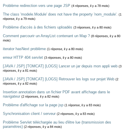
Problème redirection vers une page JSP
(4 réponses, il y a 78 mois)
The class 'modele.Module' does not have the property 'nom_module'.
(1
réponse, il y a 79 mois)
Problème d'accès à des fichiers uploadés
(3 réponses, il y a 80 mois)
Comment parcourir un ArrayList contenant un Map ?
(8 réponses, il y a 80
mois)
iterator hasNext problème
(1 réponse, il y a 80 mois)
erreur HTTP 404 servlet
(3 réponses, il y a 80 mois)
[JAVA / JSP] [TOMCAT] [LOGS] Lancer un jar depuis mon appli web
(3
réponses, il y a 81 mois)
[JAVA / JSP] [TOMCAT] [LOGS] Retrouver les logs sur projet Web
(2
réponses, il y a 82 mois)
Insertion annotation dans un fichier PDF avant affichage dans le
navigateur
(2 réponses, il y a 82 mois)
Problème d'affichage sur la page jsp
(1 réponse, il y a 83 mois)
Synchronisation client / serveur
(2 réponses, il y a 83 mois)
Problème Servlet téléchargée au lieu d'être lue (transmission des
paramètres)
(2 réponses, il y a 84 mois)