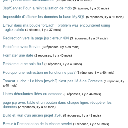
Jsp/Servlet Pour la réinitialisation de mdp
(0 réponse, il y a 35 mois)
Impossible d'afficher les données la base MySQL
(5 réponses, il y a 36 mois)
Erreur dans ma boucle forEach : problem was encountered using
TagExtraInfo
(1 réponse, il y a 37 mois)
Redirection vers la page jsp : erreur 404
(3 réponses, il y a 37 mois)
Problème avec Servlet
(3 réponses, il y a 39 mois)
Formater une date
(2 réponses, il y a 40 mois)
Probleme je ne sais ôu !
(2 réponses, il y a 40 mois)
Pourquoi une redirection ne fonctionne pas?
(3 réponses, il y a 40 mois)
Tomcat + jdbc : Le Nom [mydb2] n'est pas lié à ce Contexte
(1 réponse, il y
a 40 mois)
Listes déroulantes liées ou cascade
(6 réponses, il y a 44 mois)
page jsp avec table et un bouton dans chaque ligne: récupérer les
données
(2 réponses, il y a 48 mois)
Build et Run d'un ancien projet JSP.
(8 réponses, il y a 49 mois)
Erreur à l'instantiation de la classe servlet
(1 réponse, il y a 51 mois)