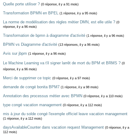
Quelle porte utiliser ?
(0 réponse, il y a 91 mois)
Transformation BPMN en BPEL
(1 réponse, il y a 95 mois)
La norme de modélisation des règles métier DMN, est elle utile ?
(0
réponse, il y a 96 mois)
Transformation de bpmn à diagramme d'activité
(1 réponse, il y a 96 mois)
BPMN vs Diagramme d'activité
(13 réponses, il y a 96 mois)
Avis sur jbpm
(1 réponse, il y a 96 mois)
Le Machine Learning va t'il signer larrêt de mort du BPM et BRMS ?
(0
réponse, il y a 96 mois)
Merci de supprimer ce topic
(0 réponse, il y a 97 mois)
demande de congé bonita BPM7
(1 réponse, il y a 98 mois)
Annotation des processus métier avec BPMN
(0 réponse, il y a 110 mois)
type congé vacation management
(0 réponse, il y a 112 mois)
mis à jour du solde congé l'exemple officiel leave vacation management
(1 réponse, il y a 112 mois)
daysAvailableCounter dans vacation request Management
(0 réponse, il y a
112 mois)