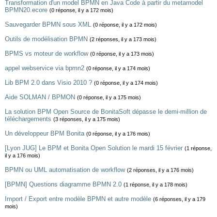
Transformation d'un model BPMN en Java Code à partir du metamodel
BPMN20.ecore
(0 réponse, il y a 172 mois)
Sauvegarder BPMN sous XML
(0 réponse, il y a 172 mois)
Outils de modélisation BPMN
(2 réponses, il y a 173 mois)
BPMS vs moteur de workflow
(0 réponse, il y a 173 mois)
appel webservice via bpmn2
(0 réponse, il y a 174 mois)
Lib BPM 2.0 dans Visio 2010 ?
(0 réponse, il y a 174 mois)
Aide SOLMAN / BPMON
(0 réponse, il y a 175 mois)
La solution BPM Open Source de BonitaSoft dépasse le demi-million de
téléchargements
(3 réponses, il y a 175 mois)
Un développeur BPM Bonita
(0 réponse, il y a 176 mois)
[Lyon JUG] Le BPM et Bonita Open Solution le mardi 15 février
(1 réponse,
il y a 176 mois)
BPMN ou UML automatisation de workflow
(2 réponses, il y a 176 mois)
[BPMN] Questions diagramme BPMN 2.0
(1 réponse, il y a 178 mois)
Import / Export entre modèle BPMN et autre modèle
(6 réponses, il y a 179
mois)