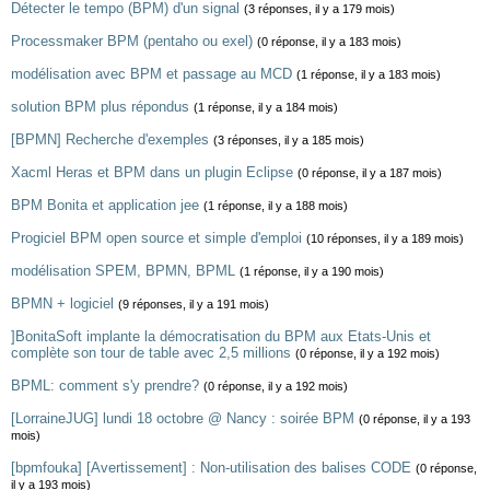
Détecter le tempo (BPM) d'un signal
(3 réponses, il y a 179 mois)
Processmaker BPM (pentaho ou exel)
(0 réponse, il y a 183 mois)
modélisation avec BPM et passage au MCD
(1 réponse, il y a 183 mois)
solution BPM plus répondus
(1 réponse, il y a 184 mois)
[BPMN] Recherche d'exemples
(3 réponses, il y a 185 mois)
Xacml Heras et BPM dans un plugin Eclipse
(0 réponse, il y a 187 mois)
BPM Bonita et application jee
(1 réponse, il y a 188 mois)
Progiciel BPM open source et simple d'emploi
(10 réponses, il y a 189 mois)
modélisation SPEM, BPMN, BPML
(1 réponse, il y a 190 mois)
BPMN + logiciel
(9 réponses, il y a 191 mois)
]BonitaSoft implante la démocratisation du BPM aux Etats-Unis et
complète son tour de table avec 2,5 millions
(0 réponse, il y a 192 mois)
BPML: comment s'y prendre?
(0 réponse, il y a 192 mois)
[LorraineJUG] lundi 18 octobre @ Nancy : soirée BPM
(0 réponse, il y a 193
mois)
[bpmfouka] [Avertissement] : Non-utilisation des balises CODE
(0 réponse,
il y a 193 mois)