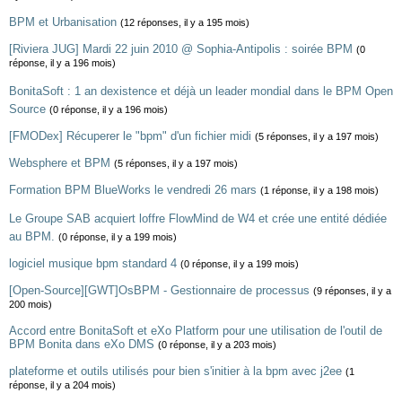
BPM et Urbanisation
(12 réponses, il y a 195 mois)
[Riviera JUG] Mardi 22 juin 2010 @ Sophia-Antipolis : soirée BPM
(0
réponse, il y a 196 mois)
BonitaSoft : 1 an dexistence et déjà un leader mondial dans le BPM Open
Source
(0 réponse, il y a 196 mois)
[FMODex] Récuperer le "bpm" d'un fichier midi
(5 réponses, il y a 197 mois)
Websphere et BPM
(5 réponses, il y a 197 mois)
Formation BPM BlueWorks le vendredi 26 mars
(1 réponse, il y a 198 mois)
Le Groupe SAB acquiert loffre FlowMind de W4 et crée une entité dédiée
au BPM.
(0 réponse, il y a 199 mois)
logiciel musique bpm standard 4
(0 réponse, il y a 199 mois)
[Open-Source][GWT]OsBPM - Gestionnaire de processus
(9 réponses, il y a
200 mois)
Accord entre BonitaSoft et eXo Platform pour une utilisation de l'outil de
BPM Bonita dans eXo DMS
(0 réponse, il y a 203 mois)
plateforme et outils utilisés pour bien s'initier à la bpm avec j2ee
(1
réponse, il y a 204 mois)