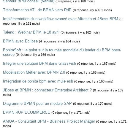
Serveur BPM conseil (Vanilla)
(0 réponse, il y a 160 mois)
Transformation ATL de BPMN vers RdP
(0 réponse, il y a 161 mois)
Implémentation d'un workflow avancé avec Alfresco et JBoss BPM
(5
réponses, il y a 161 mois)
Talend : Webinar BPM le 18 avril
(0 réponse, il y a 162 mois)
BPMN avec Eclipse
(4 réponses, il y a 164 mois)
BonitaSoft : le point sur la tournée mondiale du leader du BPM open-
source
(0 réponse, il y a 166 mois)
Intégrer une solution BPM dans GlassFish
(0 réponse, il y a 167 mois)
Modélisation Métier avec BPMN 2.0
(0 réponse, il y a 168 mois)
Intégration de bonita bpm avec mule esb
(0 réponse, il y a 168 mois)
JBoss et BPMN : connecteur Enterprise Architect ?
(0 réponse, il y a 169
mois)
Diagramme BPMN pour un module SAP
(0 réponse, il y a 170 mois)
BPMN RUP ECOMMERCE
(0 réponse, il y a 171 mois)
AMOA - Consultant BPM - Business Project Manager
(0 réponse, il y a 171
mois)