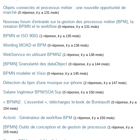
Objets connectés et processus métier : une nouvelle opportunité de
marché
(0 réponse, il y a 131 mois)
Nouveau forum d'entraide sur la gestion des processus métier (BPM), la
notation BPMN et le workflow
(0 réponse, il y a 131 mois)
BPMN et ISO 9001
(1 réponse, il y a 135 mois)
Wording MOAD et BPM
(0 réponse, il y a 136 mois)
WebService en utilisant BPMN2
(1 réponse, il y a 138 mois)
[BPMN] Granularité des dataObject
(0 réponse, il y a 144 mois)
BPMN modeler et Visio
(0 réponse, il y a 145 mois)
Détection du bpm d'une musique sur iphone
(2 réponses, il y a 147 mois)
Salaire Ingénieur BPM/SOA 5xp
(0 réponse, il y a 150 mois)
« BPMN2 : L'essentiel », téléchargez le-book de Bonitasoft
(0 réponse, il y a
154 mois)
Activiti : Générateur de workflow BPM
(1 réponse, il y a 155 mois)
[BPMN] Outils de conception et de gestion de processus
(1 réponse, il y a
155 mois)