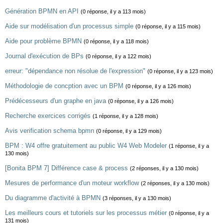
Génération BPMN en API
(0 réponse, il y a 113 mois)
Aide sur modélisation d'un processus simple
(0 réponse, il y a 115 mois)
Aide pour problème BPMN
(0 réponse, il y a 118 mois)
Journal d'exécution de BPs
(0 réponse, il y a 122 mois)
erreur: "dépendance non résolue de l'expression"
(0 réponse, il y a 123 mois)
Méthodologie de concption avec un BPM
(0 réponse, il y a 126 mois)
Prédécesseurs d'un graphe en java
(0 réponse, il y a 126 mois)
Recherche exercices corrigés
(1 réponse, il y a 128 mois)
Avis verification schema bpmn
(0 réponse, il y a 129 mois)
BPM : W4 offre gratuitement au public W4 Web Modeler
(1 réponse, il y a
130 mois)
[Bonita BPM 7] Différence case & process
(2 réponses, il y a 130 mois)
Mesures de performance d'un moteur workflow
(2 réponses, il y a 130 mois)
Du diagramme d'activité à BPMN
(3 réponses, il y a 130 mois)
Les meilleurs cours et tutoriels sur les processus métier
(0 réponse, il y a
131 mois)