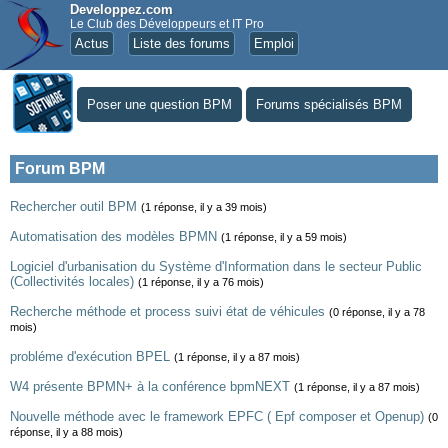
Developpez.com
Le Club des Développeurs et IT Pro
Actus
Liste des forums
Emploi
Poser une question BPM
Forums spécialisés BPM
Forum BPM
Rechercher outil BPM
(1 réponse, il y a 39 mois)
Automatisation des modèles BPMN
(1 réponse, il y a 59 mois)
Logiciel d'urbanisation du Système d'Information dans le secteur Public
(Collectivités locales)
(1 réponse, il y a 76 mois)
Recherche méthode et process suivi état de véhicules
(0 réponse, il y a 78
mois)
probléme d'exécution BPEL
(1 réponse, il y a 87 mois)
W4 présente BPMN+ à la conférence bpmNEXT
(1 réponse, il y a 87 mois)
Nouvelle méthode avec le framework EPFC ( Epf composer et Openup)
(0
réponse, il y a 88 mois)