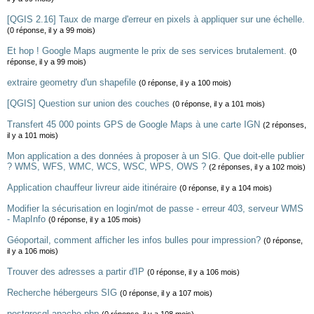
[QGIS 2.16] Taux de marge d'erreur en pixels à appliquer sur une échelle.
(0 réponse, il y a 99 mois)
Et hop ! Google Maps augmente le prix de ses services brutalement.
(0
réponse, il y a 99 mois)
extraire geometry d'un shapefile
(0 réponse, il y a 100 mois)
[QGIS] Question sur union des couches
(0 réponse, il y a 101 mois)
Transfert 45 000 points GPS de Google Maps à une carte IGN
(2 réponses,
il y a 101 mois)
Mon application a des données à proposer à un SIG. Que doit-elle publier
? WMS, WFS, WMC, WCS, WSC, WPS, OWS ?
(2 réponses, il y a 102 mois)
Application chauffeur livreur aide itinéraire
(0 réponse, il y a 104 mois)
Modifier la sécurisation en login/mot de passe - erreur 403, serveur WMS
- MapInfo
(0 réponse, il y a 105 mois)
Géoportail, comment afficher les infos bulles pour impression?
(0 réponse,
il y a 106 mois)
Trouver des adresses a partir d'IP
(0 réponse, il y a 106 mois)
Recherche hébergeurs SIG
(0 réponse, il y a 107 mois)
postgresql apache php