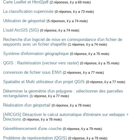
Carte Leaflet et Html2pdf
(2 réponses, il y a 69 mois)
La classification supervisée
(0 réponse, il y a 73 mois)
Utilisation de géoportail
(5 réponses, il y a 74 mois)
L'outil ArcGIS (SIG)
(0 réponse, il y a 74 mois)
Recherche d'un logiciel de mise en correspondance d'un fichier de
waypoints avec un fichier shapefile
(1 réponse, il y a 74 mois)
Système d'information géographique
(0 réponse, il y a 75 mois)
QGIS : Rastérisation (vecteur vers raster)
(0 réponse, il y a 75 mois)
conversion de fichier sous ENVI
(2 réponses, il y a 77 mois)
Spatialite et Multi utilisateur d'un projet QGIS
(0 réponse, il y a 77 mois)
Déterminer la géométrie d'un polygone : sélectionner des parcelles
rectangulaires
(1 réponse, il y a 77 mois)
Réalisation d'un géoportail
(0 réponse, il y a 78 mois)
[ARCGIS] Désactiver le calcul automatique d'itinéraire sur webapps +
Directions
(0 réponse, il y a 78 mois)
Géoréférencement d'une couche
(0 réponse, il y a 79 mois)
Problème de représentation (QGIS)
(0 réponse, il y a 79 mois)