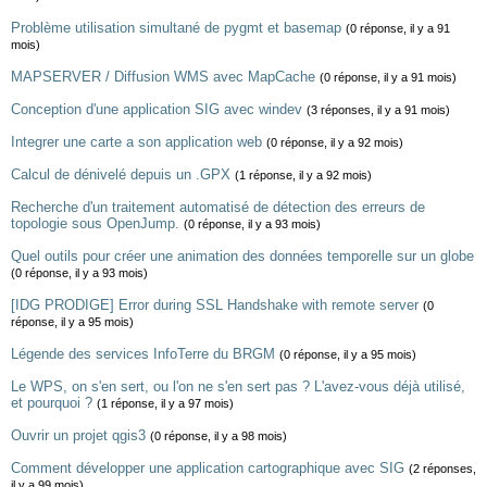
Problème utilisation simultané de pygmt et basemap
(0 réponse, il y a 91
mois)
MAPSERVER / Diffusion WMS avec MapCache
(0 réponse, il y a 91 mois)
Conception d'une application SIG avec windev
(3 réponses, il y a 91 mois)
Integrer une carte a son application web
(0 réponse, il y a 92 mois)
Calcul de dénivelé depuis un .GPX
(1 réponse, il y a 92 mois)
Recherche d'un traitement automatisé de détection des erreurs de
topologie sous OpenJump.
(0 réponse, il y a 93 mois)
Quel outils pour créer une animation des données temporelle sur un globe
(0 réponse, il y a 93 mois)
[IDG PRODIGE] Error during SSL Handshake with remote server
(0
réponse, il y a 95 mois)
Légende des services InfoTerre du BRGM
(0 réponse, il y a 95 mois)
Le WPS, on s'en sert, ou l'on ne s'en sert pas ? L'avez-vous déjà utilisé,
et pourquoi ?
(1 réponse, il y a 97 mois)
Ouvrir un projet qgis3
(0 réponse, il y a 98 mois)
Comment développer une application cartographique avec SIG
(2 réponses,
il y a 99 mois)