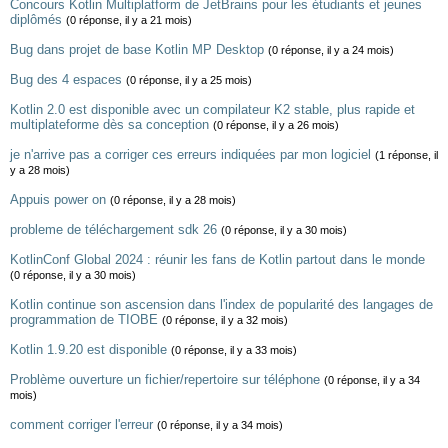
Concours Kotlin Multiplatform de JetBrains pour les étudiants et jeunes
diplômés
(0 réponse, il y a 21 mois)
Bug dans projet de base Kotlin MP Desktop
(0 réponse, il y a 24 mois)
Bug des 4 espaces
(0 réponse, il y a 25 mois)
Kotlin 2.0 est disponible avec un compilateur K2 stable, plus rapide et
multiplateforme dès sa conception
(0 réponse, il y a 26 mois)
je n'arrive pas a corriger ces erreurs indiquées par mon logiciel
(1 réponse, il
y a 28 mois)
Appuis power on
(0 réponse, il y a 28 mois)
probleme de téléchargement sdk 26
(0 réponse, il y a 30 mois)
KotlinConf Global 2024 : réunir les fans de Kotlin partout dans le monde
(0 réponse, il y a 30 mois)
Kotlin continue son ascension dans l'index de popularité des langages de
programmation de TIOBE
(0 réponse, il y a 32 mois)
Kotlin 1.9.20 est disponible
(0 réponse, il y a 33 mois)
Problème ouverture un fichier/repertoire sur téléphone
(0 réponse, il y a 34
mois)
comment corriger l'erreur
(0 réponse, il y a 34 mois)