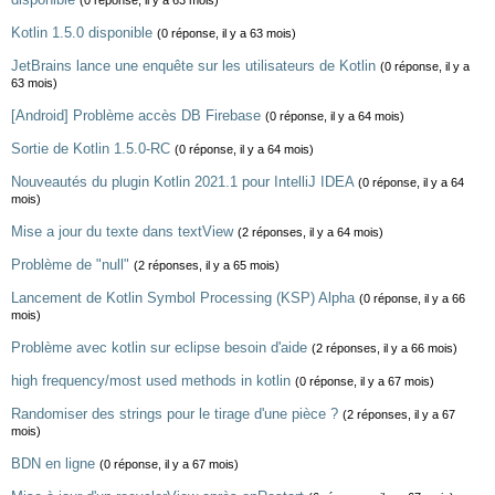
(0 réponse, il y a 63 mois)
Kotlin 1.5.0 disponible
(0 réponse, il y a 63 mois)
JetBrains lance une enquête sur les utilisateurs de Kotlin
(0 réponse, il y a
63 mois)
[Android] Problème accès DB Firebase
(0 réponse, il y a 64 mois)
Sortie de Kotlin 1.5.0-RC
(0 réponse, il y a 64 mois)
Nouveautés du plugin Kotlin 2021.1 pour IntelliJ IDEA
(0 réponse, il y a 64
mois)
Mise a jour du texte dans textView
(2 réponses, il y a 64 mois)
Problème de "null"
(2 réponses, il y a 65 mois)
Lancement de Kotlin Symbol Processing (KSP) Alpha
(0 réponse, il y a 66
mois)
Problème avec kotlin sur eclipse besoin d'aide
(2 réponses, il y a 66 mois)
high frequency/most used methods in kotlin
(0 réponse, il y a 67 mois)
Randomiser des strings pour le tirage d'une pièce ?
(2 réponses, il y a 67
mois)
BDN en ligne
(0 réponse, il y a 67 mois)