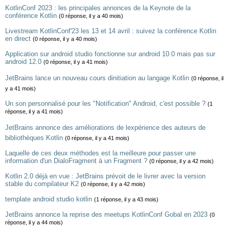
KotlinConf 2023 : les principales annonces de la Keynote de la
conférence Kotlin
(0 réponse, il y a 40 mois)
Livestream KotlinConf'23 les 13 et 14 avril : suivez la conférence Kotlin
en direct
(0 réponse, il y a 40 mois)
Application sur android studio fonctionne sur android 10.0 mais pas sur
android 12.0
(0 réponse, il y a 41 mois)
JetBrains lance un nouveau cours dinitiation au langage Kotlin
(0 réponse, il
y a 41 mois)
Un son personnalisé pour les "Notification" Android, c'est possible ?
(1
réponse, il y a 41 mois)
JetBrains annonce des améliorations de lexpérience des auteurs de
bibliothèques Kotlin
(0 réponse, il y a 41 mois)
Laquelle de ces deux méthodes est la meilleure pour passer une
information d'un DialoFragment à un Fragment ?
(0 réponse, il y a 42 mois)
Kotlin 2.0 déjà en vue : JetBrains prévoit de le livrer avec la version
stable du compilateur K2
(0 réponse, il y a 42 mois)
template android studio kotlin
(1 réponse, il y a 43 mois)
JetBrains annonce la reprise des meetups KotlinConf Gobal en 2023
(0
réponse, il y a 44 mois)