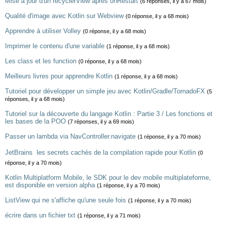
Mise à jour d'un recyclerView après onRestart
(6 réponses, il y a 67 mois)
Qualité d'image avec Kotlin sur Webview
(0 réponse, il y a 68 mois)
Apprendre à utiliser Volley
(0 réponse, il y a 68 mois)
Imprimer le contenu d'une variable
(1 réponse, il y a 68 mois)
Les class et les function
(0 réponse, il y a 68 mois)
Meilleurs livres pour apprendre Kotlin
(1 réponse, il y a 68 mois)
Tutoriel pour développer un simple jeu avec Kotlin/Gradle/TornadoFX
(5
réponses, il y a 68 mois)
Tutoriel sur la découverte du langage Kotlin : Partie 3 / Les fonctions et
les bases de la POO
(7 réponses, il y a 69 mois)
Passer un lambda via NavController.navigate
(1 réponse, il y a 70 mois)
JetBrains  les secrets cachés de la compilation rapide pour Kotlin
(0
réponse, il y a 70 mois)
Kotlin Multiplatform Mobile, le SDK pour le dev mobile multiplateforme,
est disponible en version alpha
(1 réponse, il y a 70 mois)
ListView qui ne s'affiche qu'une seule fois
(1 réponse, il y a 70 mois)
écrire dans un fichier txt
(1 réponse, il y a 71 mois)