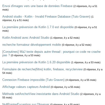
Envoi d'images vers une base de données Firebase
(2 réponses, il y a 51
mois)
Android studio - Kotlin - Invalid Firebase Database (Tuto Graven)
(1
réponse, il y a 51 mois)
La première préversion de Kotlin 1.7.0 est disponible
(0 réponse, il y a 51
mois)
Kotlin Android avec Android Studio
(1 réponse, il y a 52 mois)
recherche formateur développement mobile
(0 réponse, il y a 52 mois)
[Coroutines] MàJ texte depuis autre thread : pourquoi ce code ne crashe
pas ?
(0 réponse, il y a 53 mois)
La première préversion de Kotlin 1.6.20 disponible
(1 réponse, il y a 53 mois)
Formulaire de recherche(filtre) kotlin, firebase, recyclerview
(0 réponse, il y a
54 mois)
Connexion Firebase impossible (Tuto Graven)
(4 réponses, il y a 55 mois)
Affichage valeurs capteurs Android
(0 réponse, il y a 55 mois)
Méthode setAnchorView inexistante dans Android Studio
(2 réponses, il y a
55 mois)
NullPointerException sur Observer
(0 réponse, il y a 55 mois)