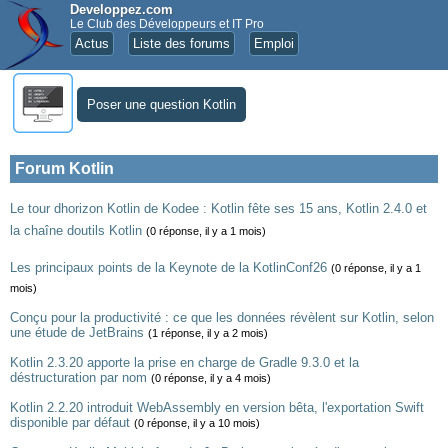
Developpez.com
Le Club des Développeurs et IT Pro
Actus
Liste des forums
Emploi
Poser une question Kotlin
Forum Kotlin
Le tour dhorizon Kotlin de Kodee : Kotlin fête ses 15 ans, Kotlin 2.4.0 et
la chaîne doutils Kotlin
(0 réponse, il y a 1 mois)
Les principaux points de la Keynote de la KotlinConf26
(0 réponse, il y a 1
mois)
Conçu pour la productivité : ce que les données révèlent sur Kotlin, selon
une étude de JetBrains
(1 réponse, il y a 2 mois)
Kotlin 2.3.20 apporte la prise en charge de Gradle 9.3.0 et la
déstructuration par nom
(0 réponse, il y a 4 mois)
Kotlin 2.2.20 introduit WebAssembly en version bêta, l'exportation Swift
disponible par défaut
(0 réponse, il y a 10 mois)