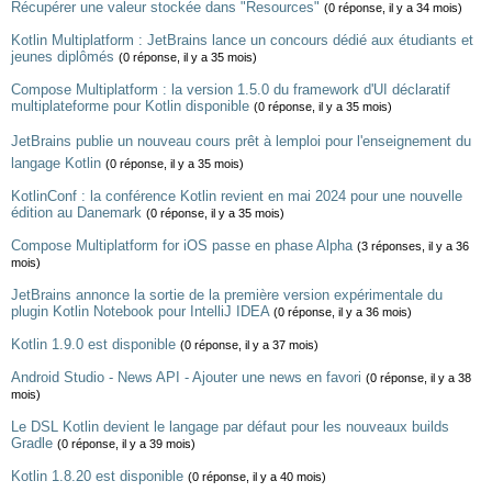
Récupérer une valeur stockée dans "Resources"
(0 réponse, il y a 34 mois)
Kotlin Multiplatform : JetBrains lance un concours dédié aux étudiants et
jeunes diplômés
(0 réponse, il y a 35 mois)
Compose Multiplatform : la version 1.5.0 du framework d'UI déclaratif
multiplateforme pour Kotlin disponible
(0 réponse, il y a 35 mois)
JetBrains publie un nouveau cours prêt à lemploi pour l'enseignement du
langage Kotlin
(0 réponse, il y a 35 mois)
KotlinConf : la conférence Kotlin revient en mai 2024 pour une nouvelle
édition au Danemark
(0 réponse, il y a 35 mois)
Compose Multiplatform for iOS passe en phase Alpha
(3 réponses, il y a 36
mois)
JetBrains annonce la sortie de la première version expérimentale du
plugin Kotlin Notebook pour IntelliJ IDEA
(0 réponse, il y a 36 mois)
Kotlin 1.9.0 est disponible
(0 réponse, il y a 37 mois)
Android Studio - News API - Ajouter une news en favori
(0 réponse, il y a 38
mois)
Le DSL Kotlin devient le langage par défaut pour les nouveaux builds
Gradle
(0 réponse, il y a 39 mois)
Kotlin 1.8.20 est disponible
(0 réponse, il y a 40 mois)