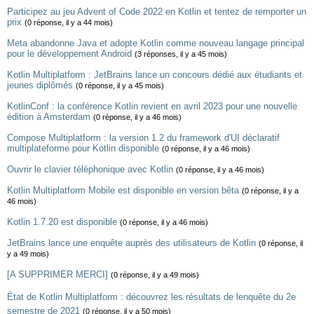
Participez au jeu Advent of Code 2022 en Kotlin et tentez de remporter un
prix
(0 réponse, il y a 44 mois)
Meta abandonne Java et adopte Kotlin comme nouveau langage principal
pour le développement Android
(3 réponses, il y a 45 mois)
Kotlin Multiplatform : JetBrains lance un concours dédié aux étudiants et
jeunes diplômés
(0 réponse, il y a 45 mois)
KotlinConf : la conférence Kotlin revient en avril 2023 pour une nouvelle
édition à Amsterdam
(0 réponse, il y a 46 mois)
Compose Multiplatform : la version 1.2 du framework d'UI déclaratif
multiplateforme pour Kotlin disponible
(0 réponse, il y a 46 mois)
Ouvrir le clavier téléphonique avec Kotlin
(0 réponse, il y a 46 mois)
Kotlin Multiplatform Mobile est disponible en version bêta
(0 réponse, il y a
46 mois)
Kotlin 1.7.20 est disponible
(0 réponse, il y a 46 mois)
JetBrains lance une enquête auprès des utilisateurs de Kotlin
(0 réponse, il
y a 49 mois)
[A SUPPRIMER MERCI]
(0 réponse, il y a 49 mois)
État de Kotlin Multiplatform : découvrez les résultats de lenquête du 2e
semestre de 2021
(0 réponse, il y a 50 mois)