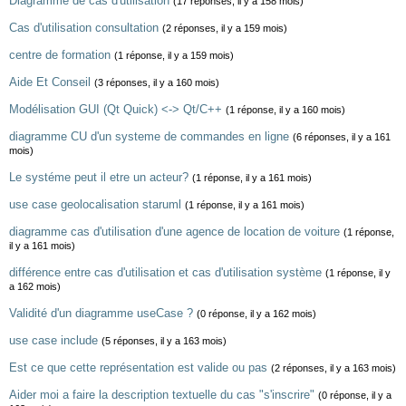
Diagramme de cas d'utilisation
(17 réponses, il y a 158 mois)
Cas d'utilisation consultation
(2 réponses, il y a 159 mois)
centre de formation
(1 réponse, il y a 159 mois)
Aide Et Conseil
(3 réponses, il y a 160 mois)
Modélisation GUI (Qt Quick) <-> Qt/C++
(1 réponse, il y a 160 mois)
diagramme CU d'un systeme de commandes en ligne
(6 réponses, il y a 161
mois)
Le systéme peut il etre un acteur?
(1 réponse, il y a 161 mois)
use case geolocalisation staruml
(1 réponse, il y a 161 mois)
diagramme cas d'utilisation d'une agence de location de voiture
(1 réponse,
il y a 161 mois)
différence entre cas d'utilisation et cas d'utilisation système
(1 réponse, il y
a 162 mois)
Validité d'un diagramme useCase ?
(0 réponse, il y a 162 mois)
use case include
(5 réponses, il y a 163 mois)
Est ce que cette représentation est valide ou pas
(2 réponses, il y a 163 mois)
Aider moi a faire la description textuelle du cas "s'inscrire"
(0 réponse, il y a