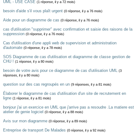
UML - USE CASE
(1 réponse, il y a 72 mois)
besoin d'aide s'il vous plaît urgent
(0 réponse, il y a 76 mois)
Aide pour un diagramme de cas
(0 réponse, il y a 76 mois)
cas d'utilisation "supprimer" avec confirmation et saisie des raisons de la
suppression
(0 réponse, il y a 76 mois)
Cas d'utilisation d'une appli web de supervision et administration
d'automate
(0 réponse, il y a 78 mois)
SOS Diagramme de cas d'utilisation et diagramme de classe gestion de
CHU !
(1 réponse, il y a 80 mois)
besoin de votre avis pour ce diagramme de cas d'utilisation UML
(3
réponses, il y a 80 mois)
question sur des cas regroupés en un
(9 réponses, il y a 81 mois)
Élaborer le diagramme de cas d'utilisation d'un site de recrutement en
ligne
(1 réponse, il y a 81 mois)
bonjour j'ai un exercice en UML que j'arrive pas a resoudre .La matiere est
atelier de genie logiciel
(0 réponse, il y a 88 mois)
Avis sur mon diagramme
(0 réponse, il y a 89 mois)
Entreprise de transport De Malades
(0 réponse, il y a 92 mois)