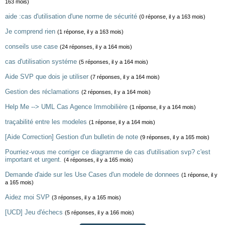
163 mois)
aide :cas d'utilisation d'une norme de sécurité
(0 réponse, il y a 163 mois)
Je comprend rien
(1 réponse, il y a 163 mois)
conseils use case
(24 réponses, il y a 164 mois)
cas d'utilisation systéme
(5 réponses, il y a 164 mois)
Aide SVP que dois je utiliser
(7 réponses, il y a 164 mois)
Gestion des réclamations
(2 réponses, il y a 164 mois)
Help Me --> UML Cas Agence Immobilière
(1 réponse, il y a 164 mois)
traçabilité entre les modeles
(1 réponse, il y a 164 mois)
[Aide Correction] Gestion d'un bulletin de note
(9 réponses, il y a 165 mois)
Pourriez-vous me corriger ce diagramme de cas d'utilisation svp? c'est
important et urgent.
(4 réponses, il y a 165 mois)
Demande d'aide sur les Use Cases d'un modele de donnees
(1 réponse, il y
a 165 mois)
Aidez moi SVP
(3 réponses, il y a 165 mois)
[UCD] Jeu d'échecs
(5 réponses, il y a 166 mois)