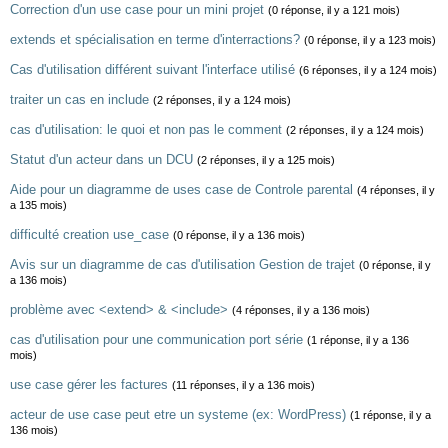
Correction d'un use case pour un mini projet
(0 réponse, il y a 121 mois)
extends et spécialisation en terme d'interractions?
(0 réponse, il y a 123 mois)
Cas d'utilisation différent suivant l'interface utilisé
(6 réponses, il y a 124 mois)
traiter un cas en include
(2 réponses, il y a 124 mois)
cas d'utilisation: le quoi et non pas le comment
(2 réponses, il y a 124 mois)
Statut d'un acteur dans un DCU
(2 réponses, il y a 125 mois)
Aide pour un diagramme de uses case de Controle parental
(4 réponses, il y
a 135 mois)
difficulté creation use_case
(0 réponse, il y a 136 mois)
Avis sur un diagramme de cas d'utilisation Gestion de trajet
(0 réponse, il y
a 136 mois)
problème avec <extend> & <include>
(4 réponses, il y a 136 mois)
cas d'utilisation pour une communication port série
(1 réponse, il y a 136
mois)
use case gérer les factures
(11 réponses, il y a 136 mois)
acteur de use case peut etre un systeme (ex: WordPress)
(1 réponse, il y a
136 mois)