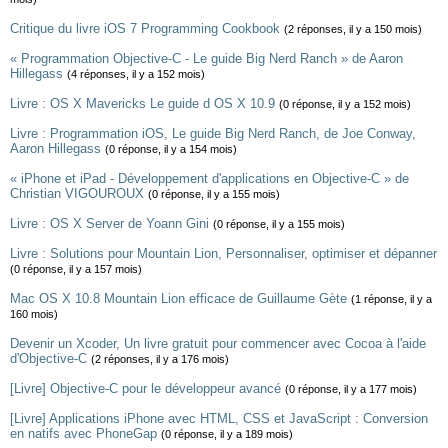
Critique du livre iOS 7 Programming Cookbook
(2 réponses, il y a 150 mois)
« Programmation Objective-C - Le guide Big Nerd Ranch » de Aaron
Hillegass
(4 réponses, il y a 152 mois)
Livre : OS X Mavericks Le guide d OS X 10.9
(0 réponse, il y a 152 mois)
Livre : Programmation iOS, Le guide Big Nerd Ranch, de Joe Conway,
Aaron Hillegass
(0 réponse, il y a 154 mois)
« iPhone et iPad - Développement d'applications en Objective-C » de
Christian VIGOUROUX
(0 réponse, il y a 155 mois)
Livre : OS X Server de Yoann Gini
(0 réponse, il y a 155 mois)
Livre : Solutions pour Mountain Lion, Personnaliser, optimiser et dépanner
(0 réponse, il y a 157 mois)
Mac OS X 10.8 Mountain Lion efficace de Guillaume Gète
(1 réponse, il y a
160 mois)
Devenir un Xcoder, Un livre gratuit pour commencer avec Cocoa à l'aide
d'Objective-C
(2 réponses, il y a 176 mois)
[Livre] Objective-C pour le développeur avancé
(0 réponse, il y a 177 mois)
[Livre] Applications iPhone avec HTML, CSS et JavaScript : Conversion
en natifs avec PhoneGap
(0 réponse, il y a 189 mois)