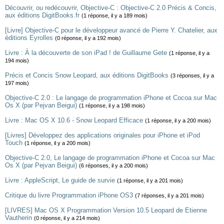
Découvrir, ou redécouvrir, Objective-C : Objective-C 2.0 Précis & Concis,
aux éditions DigitBooks.fr
(1 réponse, il y a 189 mois)
[Livre] Objective-C pour le développeur avancé de Pierre Y. Chatelier, aux
éditions Eyrolles
(0 réponse, il y a 192 mois)
Livre : À la découverte de son iPad ! de Guillaume Gete
(1 réponse, il y a
194 mois)
Précis et Concis Snow Leopard, aux éditions DigitBooks
(3 réponses, il y a
197 mois)
Objective-C 2.0 : Le langage de programmation iPhone et Cocoa sur Mac
Os X (par Pejvan Beigui)
(1 réponse, il y a 198 mois)
Livre : Mac OS X 10.6 - Snow Leopard Efficace
(1 réponse, il y a 200 mois)
[Livres] Développez des applications originales pour iPhone et iPod
Touch
(1 réponse, il y a 200 mois)
Objective-C 2.0, Le langage de programmation iPhone et Cocoa sur Mac
Os X (par Pejvan Beigui)
(6 réponses, il y a 200 mois)
Livre : AppleScript, Le guide de survie
(1 réponse, il y a 201 mois)
Critique du livre Programmation iPhone OS3
(7 réponses, il y a 201 mois)
[LIVRES] Mac OS X Programmation Version 10.5 Leopard de Etienne
Vautherin
(0 réponse, il y a 214 mois)