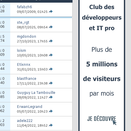
s:
0
fafabzh6
628
09/07/2009,
01h25
s:
0
ste_rgt
506
08/07/2025,
09h54
s:
5
mgdondon
774
27/10/2023,
17h55
s:
0
loism
609
10/05/2023,
10h08
s:
0
Etixnnx
544
31/01/2023,
15h03
s:
0
blastfrance
440
17/11/2022,
23h38
s:
0
Guyguy La Tambouille
585
28/09/2022,
11h27
s:
0
ErwanLegrand
962
05/07/2022,
10h23
s:
2
adele222
903
11/04/2022,
18h52