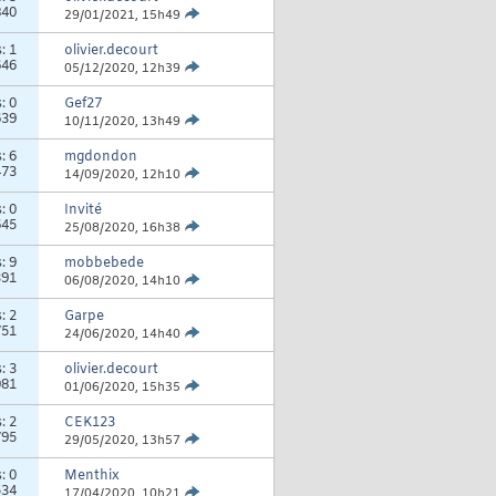
840
29/01/2021,
15h49
s:
1
olivier.decourt
646
05/12/2020,
12h39
s:
0
Gef27
639
10/11/2020,
13h49
s:
6
mgdondon
473
14/09/2020,
12h10
s:
0
Invité
645
25/08/2020,
16h38
s:
9
mobbebede
391
06/08/2020,
14h10
s:
2
Garpe
751
24/06/2020,
14h40
s:
3
olivier.decourt
081
01/06/2020,
15h35
s:
2
CEK123
795
29/05/2020,
13h57
s:
0
Menthix
534
17/04/2020,
10h21