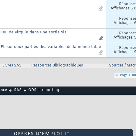
Réponse
Affichages: 2 
Réponse
Affichages: 
ieu de virgule dans une sortie xls
Réponse
Affichages: 
EL sur deux parties des variables de la même table
Réponse
Affichages: 
Livres SAS
Ressources Bibliographiques
Sources / Mac
Page 1 su
ence
SAS
ODS et reporting