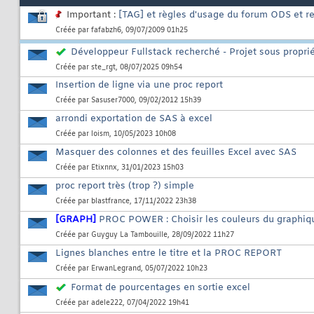
Important :
[TAG] et règles d'usage du forum ODS et r
Créée par
fafabzh6
, 09/07/2009 01h25
Développeur Fullstack recherché - Projet sous propri
Créée par
ste_rgt
, 08/07/2025 09h54
Insertion de ligne via une proc report
Créée par
Sasuser7000
, 09/02/2012 15h39
arrondi exportation de SAS à excel
Créée par
loism
, 10/05/2023 10h08
Masquer des colonnes et des feuilles Excel avec SAS
Créée par
Etixnnx
, 31/01/2023 15h03
proc report très (trop ?) simple
Créée par
blastfrance
, 17/11/2022 23h38
[GRAPH]
PROC POWER : Choisir les couleurs du graphique
Créée par
Guyguy La Tambouille
, 28/09/2022 11h27
Lignes blanches entre le titre et la PROC REPORT
Créée par
ErwanLegrand
, 05/07/2022 10h23
Format de pourcentages en sortie excel
Créée par
adele222
, 07/04/2022 19h41