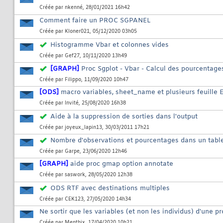
Créée par
nkenné
, 28/01/2021 16h42
Comment faire un PROC SGPANEL
Créée par
Kloner021
, 05/12/2020 03h05
Histogramme Vbar et colonnes vides
Créée par
Gef27
, 10/11/2020 13h49
[GRAPH]
Proc Sgplot - Vbar - Calcul des pourcentage
Créée par
Filippo
, 11/09/2020 10h47
[ODS]
macro variables, sheet_name et plusieurs feuille E
Créée par
Invité
, 25/08/2020 16h38
Aide à la suppression de sorties dans l'output
Créée par
joyeux_lapin13
, 30/03/2011 17h21
Nombre d'observations et pourcentages dans un tab
Créée par
Garpe
, 23/06/2020 12h46
[GRAPH]
aide proc gmap option annotate
Créée par
saswork
, 28/05/2020 12h38
ODS RTF avec destinations multiples
Créée par
CEK123
, 27/05/2020 14h34
Ne sortir que les variables (et non les individus) d'une 
Créée par
Menthix
, 17/04/2020 10h21