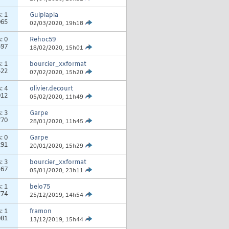
s:
1
Guiplapla
065
02/03/2020,
19h18
s:
0
Rehoc59
597
18/02/2020,
15h01
s:
1
bourcier_xxformat
522
07/02/2020,
15h20
s:
4
olivier.decourt
912
05/02/2020,
11h49
s:
3
Garpe
770
28/01/2020,
11h45
s:
0
Garpe
291
20/01/2020,
15h29
s:
3
bourcier_xxformat
467
05/01/2020,
23h11
s:
1
belo75
774
25/12/2019,
14h54
s:
1
framon
081
13/12/2019,
15h44