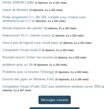
FATAL ERROR C1083
(1 réponse, il y a 161 mois)
import de librairies
(3 réponses, il y a 161 mois)
Porter programme C++ (lib SDl, compilé sous cmake) sous
windows(visual c++)
(7 réponses, il y a 161 mois)
Niveau d'opacité des panels?
(1 réponse, il y a 162 mois)
Awesomium VC++ chemin source
(1 réponse, il y a 162 mois)
mise à jour de logiciel sous visual basic
(1 réponse, il y a 162 mois)
Compilation Visual studio 6
(0 réponse, il y a 163 mois)
#include<evp.h> fichier non reconnu
(1 réponse, il y a 164 mois)
problème avec un .lib
(9 réponses, il y a 166 mois)
Problème avec la fonction ToString()
(3 réponses, il y a 166 mois)
Gestion des pipes en Windows Form
(6 réponses, il y a 166 mois)
Compilation Visual STudio 2012 pour plateforme windows server 2003
(1
réponse, il y a 167 mois)
Messages suivants