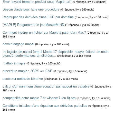
Error, invalid terms in product sous Maple :arf:
(0 réponse, il y a 160 mois)
Besoin d'aide pour faire une procédure
(0 réponse, il y a 160 mois)
Regrouper des dérivées d'une EDP par domaine
(0 réponse, il y a 160 mois)
[MAPLE] Programmer le jeu MasterMIND
(1 réponse, il y a 160 mois)
Comment insérer un fichier sur Maple à partir d'un Mac?
(0 réponse, il y a
161 mois)
devoir langage mapel
(0 réponse, il y a 161 mois)
Le logiciel de calcul formel Maple 17 disponible, nouvel éditeur de code
avancé, performances améliorées...
(0 réponse, il y a 163 mois)
matlab à maple
(0 réponse, il y a 163 mois)
procédure maple : 2GPS => CAP
(0 réponse, il y a 164 mois)
accelerer methode itérative
(0 réponse, il y a 164 mois)
calcul d'un minimum d'une equation par rapport un variable
(0 réponse, il y a
164 mois)
compatibilté entre maple 7 et window 7 (ou 8) pro
(0 réponse, il y a 164 mois)
Conditions initiales d'une équation aux dérivées partielles
(0 réponse, il y a
165 mois)