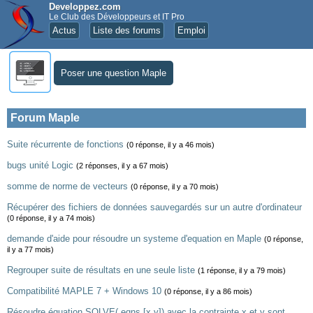
Developpez.com
Le Club des Développeurs et IT Pro
Actus
Liste des forums
Emploi
Poser une question Maple
Forum Maple
Suite récurrente de fonctions
(0 réponse, il y a 46 mois)
bugs unité Logic
(2 réponses, il y a 67 mois)
somme de norme de vecteurs
(0 réponse, il y a 70 mois)
Récupérer des fichiers de données sauvegardés sur un autre d'ordinateur
(0 réponse, il y a 74 mois)
demande d'aide pour résoudre un systeme d'equation en Maple
(0 réponse,
il y a 77 mois)
Regrouper suite de résultats en une seule liste
(1 réponse, il y a 79 mois)
Compatibilité MAPLE 7 + Windows 10
(0 réponse, il y a 86 mois)
Résoudre équation SOLVE( eqns,[x,y]) avec la contrainte x et y sont