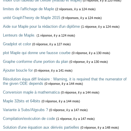
Index d'un tableau de cellule (Matlab et Maple)
(0 réponse, il y a 120 mois)
limites de l'affichage de Maple
(2 réponses, il y a 124 mois)
unité GraphTheory de Maple 2015
(9 réponses, il y a 124 mois)
Aide sur Maple pour la rédaction d'un diplôme
(1 réponse, il y a 124 mois)
Lenteurs de Maple.
(1 réponse, il y a 124 mois)
Gradplot et color
(0 réponse, il y a 127 mois)
plot Maple qui donne une fausse courbe
(0 réponse, il y a 130 mois)
Graphe conforme d'une portion du plan
(0 réponse, il y a 130 mois)
Ajouter boucle for
(0 réponse, il y a 141 mois)
Résolution équa diff linéaire : Warning, it is required that the numerator of
the given ODE depends
(0 réponse, il y a 144 mois)
Conversion maple à mathematica
(0 réponse, il y a 144 mois)
Maple 32bits et 64bits
(0 réponse, il y a 144 mois)
Variante à Subs/Algsubs ?
(0 réponse, il y a 147 mois)
Compilation/exécution de code
(1 réponse, il y a 147 mois)
Solution d'une équation aux dérivés partielles
(0 réponse, il y a 148 mois)