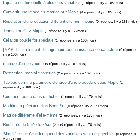
Equation différentielle à plusieurs variables
(1 réponse, il y a 165 mois)
Convertir une image en matrice sur Maple
(0 réponse, il y a 165 mois)
Résolution d'une équation différentielle non linéaire
(0 réponse, il y a 165 mois)
Traduction C -> Maple
(1 réponse, il y a 166 mois)
Création boucle for spéciale
(1 réponse, il y a 166 mois)
[MAPLE] Traitement d'image pour reconnaissance de caractère
(0 réponse,
il y a 166 mois)
matrice d'un polynome
(0 réponse, il y a 167 mois)
Restriction intervalle fonction
(2 réponses, il y a 167 mois)
Tableau comme paramètre d'entrée d'une procédure sous Maple
(1
réponse, il y a 169 mois)
Comment écrire dans un fichier
(1 réponse, il y a 170 mois)
Modifier la précision d'un BodePlot
(0 réponse, il y a 170 mois)
Matrice différente d'elle-même
(2 réponses, il y a 170 mois)
Résultats de 0.5*erfc(x/sqrt(2))
(0 réponse, il y a 170 mois)
Simplifier une équation quand des variables sont négligeables
(0 réponse, il
y a 171 mois)