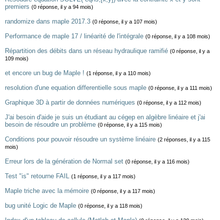
premiers
(0 réponse, il y a 94 mois)
randomize dans maple 2017.3
(0 réponse, il y a 107 mois)
Performance de maple 17 / linéarité de l'intégrale
(0 réponse, il y a 108 mois)
Répartition des débits dans un réseau hydraulique ramifié
(0 réponse, il y a
109 mois)
et encore un bug de Maple !
(1 réponse, il y a 110 mois)
resolution d'une equation differentielle sous maple
(0 réponse, il y a 111 mois)
Graphique 3D à partir de données numériques
(0 réponse, il y a 112 mois)
J'ai besoin d'aide je suis un étudiant au cégep en algèbre linéaire et j'ai
besoin de résoudre un problème
(0 réponse, il y a 115 mois)
Conditions pour pouvoir résoudre un système linéaire
(2 réponses, il y a 115
mois)
Erreur lors de la génération de Normal set
(0 réponse, il y a 116 mois)
Test "is" retourne FAIL
(1 réponse, il y a 117 mois)
Maple triche avec la mémoire
(0 réponse, il y a 117 mois)
bug unité Logic de Maple
(0 réponse, il y a 118 mois)