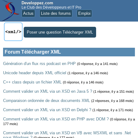
Developpez.com
Le Club des Développeurs et IT Pro
Actus
Liste des forums
Emploi
Poser une question Télécharger XML
Forum Télécharger XML
Génération d'un flux rss podcast en PHP
(0 réponse, il y a 141 mois)
Unicode header depuis XML officiel
(1 réponse, il y a 146 mois)
C++ class depuis un fichier XML
(0 réponse, il y a 146 mois)
Comment valider un XML via un XSD en Java 5 ?
(1 réponse, il y a 151 mois)
Comparaison ordonnée de deux documents XML
(2 réponses, il y a 168 mois)
Comment valider un XML via un XSD en Delphi ?
(1 réponse, il y a 171 mois)
Comment valider un XML via un XSD en PHP avec DOM ?
(0 réponse, il y a
177 mois)
Comment valider un XML via un XSD en VB avec MSXML et sans .Net
sous Windows ?
(0 réponse, il y a 177 mois)