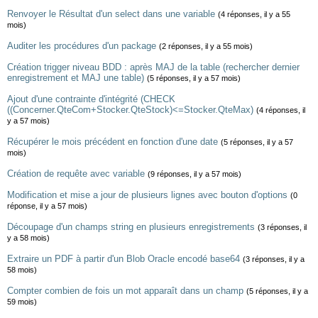
Renvoyer le Résultat d'un select dans une variable
(4 réponses, il y a 55
mois)
Auditer les procédures d'un package
(2 réponses, il y a 55 mois)
Création trigger niveau BDD : après MAJ de la table (rechercher dernier
enregistrement et MAJ une table)
(5 réponses, il y a 57 mois)
Ajout d'une contrainte d'intégrité (CHECK
((Concerner.QteCom+Stocker.QteStock)<=Stocker.QteMax)
(4 réponses, il
y a 57 mois)
Récupérer le mois précédent en fonction d'une date
(5 réponses, il y a 57
mois)
Création de requête avec variable
(9 réponses, il y a 57 mois)
Modification et mise a jour de plusieurs lignes avec bouton d'options
(0
réponse, il y a 57 mois)
Découpage d'un champs string en plusieurs enregistrements
(3 réponses, il
y a 58 mois)
Extraire un PDF à partir d'un Blob Oracle encodé base64
(3 réponses, il y a
58 mois)
Compter combien de fois un mot apparaît dans un champ
(5 réponses, il y a
59 mois)