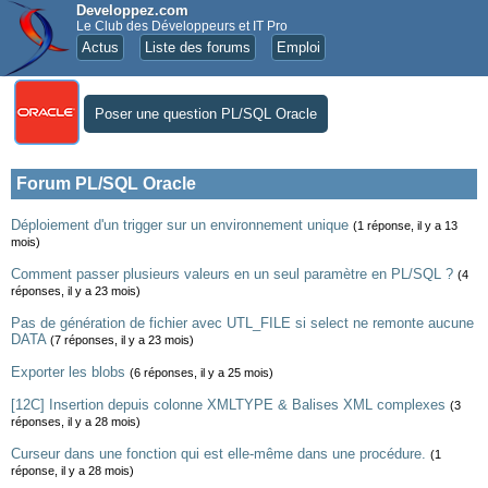
Developpez.com
Le Club des Développeurs et IT Pro
Actus
Liste des forums
Emploi
Poser une question PL/SQL Oracle
Forum PL/SQL Oracle
Déploiement d'un trigger sur un environnement unique
(1 réponse, il y a 13
mois)
Comment passer plusieurs valeurs en un seul paramètre en PL/SQL ?
(4
réponses, il y a 23 mois)
Pas de génération de fichier avec UTL_FILE si select ne remonte aucune
DATA
(7 réponses, il y a 23 mois)
Exporter les blobs
(6 réponses, il y a 25 mois)
[12C] Insertion depuis colonne XMLTYPE & Balises XML complexes
(3
réponses, il y a 28 mois)
Curseur dans une fonction qui est elle-même dans une procédure.
(1
réponse, il y a 28 mois)