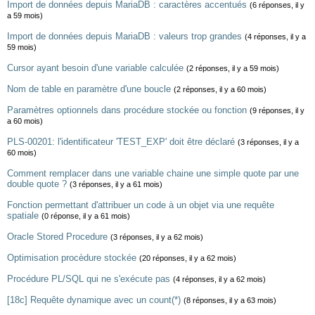
Import de données depuis MariaDB : caractères accentués
(6 réponses, il y
a 59 mois)
Import de données depuis MariaDB : valeurs trop grandes
(4 réponses, il y a
59 mois)
Cursor ayant besoin d'une variable calculée
(2 réponses, il y a 59 mois)
Nom de table en paramètre d'une boucle
(2 réponses, il y a 60 mois)
Paramètres optionnels dans procédure stockée ou fonction
(9 réponses, il y
a 60 mois)
PLS-00201: l'identificateur 'TEST_EXP' doit être déclaré
(3 réponses, il y a
60 mois)
Comment remplacer dans une variable chaine une simple quote par une
double quote ?
(3 réponses, il y a 61 mois)
Fonction permettant d'attribuer un code à un objet via une requête
spatiale
(0 réponse, il y a 61 mois)
Oracle Stored Procedure
(3 réponses, il y a 62 mois)
Optimisation procèdure stockée
(20 réponses, il y a 62 mois)
Procédure PL/SQL qui ne s'exécute pas
(4 réponses, il y a 62 mois)
[18c] Requête dynamique avec un count(*)
(8 réponses, il y a 63 mois)