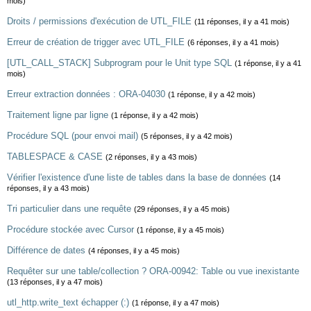
mois)
Droits / permissions d'exécution de UTL_FILE
(11 réponses, il y a 41 mois)
Erreur de création de trigger avec UTL_FILE
(6 réponses, il y a 41 mois)
[UTL_CALL_STACK] Subprogram pour le Unit type SQL
(1 réponse, il y a 41
mois)
Erreur extraction données : ORA-04030
(1 réponse, il y a 42 mois)
Traitement ligne par ligne
(1 réponse, il y a 42 mois)
Procédure SQL (pour envoi mail)
(5 réponses, il y a 42 mois)
TABLESPACE & CASE
(2 réponses, il y a 43 mois)
Vérifier l'existence d'une liste de tables dans la base de données
(14
réponses, il y a 43 mois)
Tri particulier dans une requête
(29 réponses, il y a 45 mois)
Procédure stockée avec Cursor
(1 réponse, il y a 45 mois)
Différence de dates
(4 réponses, il y a 45 mois)
Requêter sur une table/collection ? ORA-00942: Table ou vue inexistante
(13 réponses, il y a 47 mois)
utl_http.write_text échapper (:)
(1 réponse, il y a 47 mois)