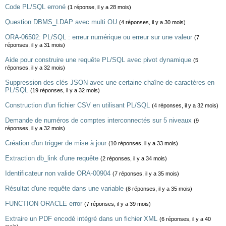
Code PL/SQL erroné
(1 réponse, il y a 28 mois)
Question DBMS_LDAP avec multi OU
(4 réponses, il y a 30 mois)
ORA-06502: PL/SQL : erreur numérique ou erreur sur une valeur
(7
réponses, il y a 31 mois)
Aide pour construire une requête PL/SQL avec pivot dynamique
(5
réponses, il y a 32 mois)
Suppression des clés JSON avec une certaine chaîne de caractères en
PL/SQL
(19 réponses, il y a 32 mois)
Construction d'un fichier CSV en utilisant PL/SQL
(4 réponses, il y a 32 mois)
Demande de numéros de comptes interconnectés sur 5 niveaux
(9
réponses, il y a 32 mois)
Création d'un trigger de mise à jour
(10 réponses, il y a 33 mois)
Extraction db_link d'une requête
(2 réponses, il y a 34 mois)
Identificateur non valide ORA-00904
(7 réponses, il y a 35 mois)
Résultat d'une requête dans une variable
(8 réponses, il y a 35 mois)
FUNCTION ORACLE error
(7 réponses, il y a 39 mois)
Extraire un PDF encodé intégré dans un fichier XML
(6 réponses, il y a 40