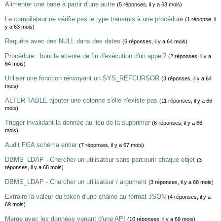
Alimenter une base à partir d'une autre
(5 réponses, il y a 63 mois)
Le compilateur ne vérifie pas le type transmis à une procédure
(1 réponse, il
y a 63 mois)
Requête avec des NULL dans des dates
(6 réponses, il y a 64 mois)
Procédure : boucle attente de fin d'exécution d'un appel?
(2 réponses, il y a
64 mois)
Utiliser une fonction renvoyant un SYS_REFCURSOR
(3 réponses, il y a 64
mois)
ALTER TABLE ajouter une colonne s'elle n'existe pas
(11 réponses, il y a 66
mois)
Trigger invalidant la donnée au lieu de la supprimer
(6 réponses, il y a 66
mois)
Audit FGA schéma entier
(7 réponses, il y a 67 mois)
DBMS_LDAP - Chercher un utilisateur sans parcourir chaque objet
(3
réponses, il y a 68 mois)
DBMS_LDAP - Chercher un utilisateur / argument
(3 réponses, il y a 68 mois)
Extraire la valeur du token d'une chaine au format JSON
(4 réponses, il y a
69 mois)
Merge avec les données venant d'une API
(10 réponses, il y a 69 mois)