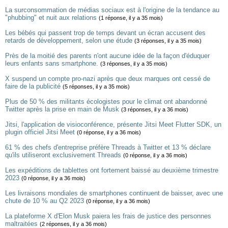
La surconsommation de médias sociaux est à l'origine de la tendance au
"phubbing" et nuit aux relations
(1 réponse, il y a 35 mois)
Les bébés qui passent trop de temps devant un écran accusent des
retards de développement, selon une étude
(3 réponses, il y a 35 mois)
Près de la moitié des parents n'ont aucune idée de la façon d'éduquer
leurs enfants sans smartphone.
(3 réponses, il y a 35 mois)
X suspend un compte pro-nazi après que deux marques ont cessé de
faire de la publicité
(5 réponses, il y a 35 mois)
Plus de 50 % des militants écologistes pour le climat ont abandonné
Twitter après la prise en main de Musk
(3 réponses, il y a 36 mois)
Jitsi, l'application de visioconférence, présente Jitsi Meet Flutter SDK, un
plugin officiel Jitsi Meet
(0 réponse, il y a 36 mois)
61 % des chefs d'entreprise préfère Threads à Twitter et 13 % déclare
qu'ils utiliseront exclusivement Threads
(0 réponse, il y a 36 mois)
Les expéditions de tablettes ont fortement baissé au deuxième trimestre
2023
(0 réponse, il y a 36 mois)
Les livraisons mondiales de smartphones continuent de baisser, avec une
chute de 10 % au Q2 2023
(0 réponse, il y a 36 mois)
La plateforme X d'Elon Musk paiera les frais de justice des personnes
maltraitées
(2 réponses, il y a 36 mois)