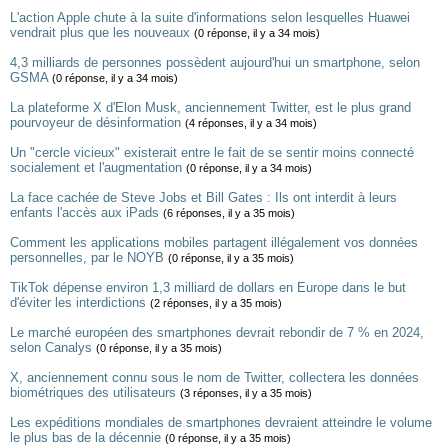
L'action Apple chute à la suite d'informations selon lesquelles Huawei
vendrait plus que les nouveaux
(0 réponse, il y a 34 mois)
4,3 milliards de personnes possèdent aujourd'hui un smartphone, selon
GSMA
(0 réponse, il y a 34 mois)
La plateforme X d'Elon Musk, anciennement Twitter, est le plus grand
pourvoyeur de désinformation
(4 réponses, il y a 34 mois)
Un "cercle vicieux" existerait entre le fait de se sentir moins connecté
socialement et l'augmentation
(0 réponse, il y a 34 mois)
La face cachée de Steve Jobs et Bill Gates : Ils ont interdit à leurs
enfants l'accès aux iPads
(6 réponses, il y a 35 mois)
Comment les applications mobiles partagent illégalement vos données
personnelles, par le NOYB
(0 réponse, il y a 35 mois)
TikTok dépense environ 1,3 milliard de dollars en Europe dans le but
d'éviter les interdictions
(2 réponses, il y a 35 mois)
Le marché européen des smartphones devrait rebondir de 7 % en 2024,
selon Canalys
(0 réponse, il y a 35 mois)
X, anciennement connu sous le nom de Twitter, collectera les données
biométriques des utilisateurs
(3 réponses, il y a 35 mois)
Les expéditions mondiales de smartphones devraient atteindre le volume
le plus bas de la décennie
(0 réponse, il y a 35 mois)