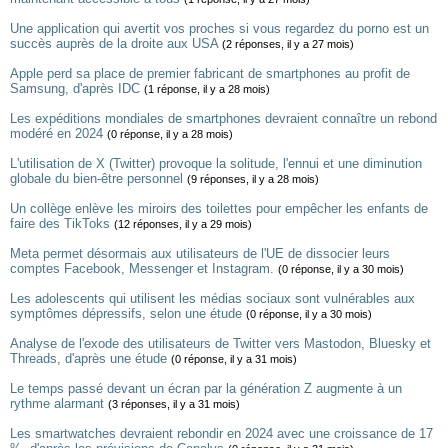
Une application qui avertit vos proches si vous regardez du porno est un
succès auprès de la droite aux USA
(2 réponses, il y a 27 mois)
Apple perd sa place de premier fabricant de smartphones au profit de
Samsung, d'après IDC
(1 réponse, il y a 28 mois)
Les expéditions mondiales de smartphones devraient connaître un rebond
modéré en 2024
(0 réponse, il y a 28 mois)
L'utilisation de X (Twitter) provoque la solitude, l'ennui et une diminution
globale du bien-être personnel
(9 réponses, il y a 28 mois)
Un collège enlève les miroirs des toilettes pour empêcher les enfants de
faire des TikToks
(12 réponses, il y a 29 mois)
Meta permet désormais aux utilisateurs de l'UE de dissocier leurs
comptes Facebook, Messenger et Instagram.
(0 réponse, il y a 30 mois)
Les adolescents qui utilisent les médias sociaux sont vulnérables aux
symptômes dépressifs, selon une étude
(0 réponse, il y a 30 mois)
Analyse de l'exode des utilisateurs de Twitter vers Mastodon, Bluesky et
Threads, d'après une étude
(0 réponse, il y a 31 mois)
Le temps passé devant un écran par la génération Z augmente à un
rythme alarmant
(3 réponses, il y a 31 mois)
Les smartwatches devraient rebondir en 2024 avec une croissance de 17