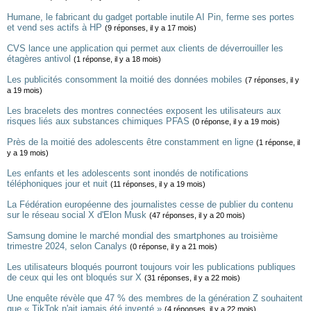
Humane, le fabricant du gadget portable inutile AI Pin, ferme ses portes
et vend ses actifs à HP
(9 réponses, il y a 17 mois)
CVS lance une application qui permet aux clients de déverrouiller les
étagères antivol
(1 réponse, il y a 18 mois)
Les publicités consomment la moitié des données mobiles
(7 réponses, il y
a 19 mois)
Les bracelets des montres connectées exposent les utilisateurs aux
risques liés aux substances chimiques PFAS
(0 réponse, il y a 19 mois)
Près de la moitié des adolescents être constamment en ligne
(1 réponse, il
y a 19 mois)
Les enfants et les adolescents sont inondés de notifications
téléphoniques jour et nuit
(11 réponses, il y a 19 mois)
La Fédération européenne des journalistes cesse de publier du contenu
sur le réseau social X d'Elon Musk
(47 réponses, il y a 20 mois)
Samsung domine le marché mondial des smartphones au troisième
trimestre 2024, selon Canalys
(0 réponse, il y a 21 mois)
Les utilisateurs bloqués pourront toujours voir les publications publiques
de ceux qui les ont bloqués sur X
(31 réponses, il y a 22 mois)
Une enquête révèle que 47 % des membres de la génération Z souhaitent
que « TikTok n'ait jamais été inventé »
(4 réponses, il y a 22 mois)