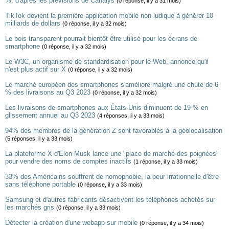
%, d'après les prévisions de Canalys
(0 réponse, il y a 31 mois)
TikTok devient la première application mobile non ludique à générer 10
milliards de dollars
(0 réponse, il y a 32 mois)
Le bois transparent pourrait bientôt être utilisé pour les écrans de
smartphone
(0 réponse, il y a 32 mois)
Le W3C, un organisme de standardisation pour le Web, annonce qu'il
n'est plus actif sur X
(0 réponse, il y a 32 mois)
Le marché européen des smartphones s'améliore malgré une chute de 6
% des livraisons au Q3 2023
(0 réponse, il y a 32 mois)
Les livraisons de smartphones aux États-Unis diminuent de 19 % en
glissement annuel au Q3 2023
(4 réponses, il y a 33 mois)
94% des membres de la génération Z sont favorables à la géolocalisation
(5 réponses, il y a 33 mois)
La plateforme X d'Elon Musk lance une "place de marché des poignées"
pour vendre des noms de comptes inactifs
(1 réponse, il y a 33 mois)
33% des Américains souffrent de nomophobie, la peur irrationnelle d'être
sans téléphone portable
(0 réponse, il y a 33 mois)
Samsung et d'autres fabricants désactivent les téléphones achetés sur
les marchés gris
(0 réponse, il y a 33 mois)
Détecter la création d'une webapp sur mobile
(0 réponse, il y a 34 mois)