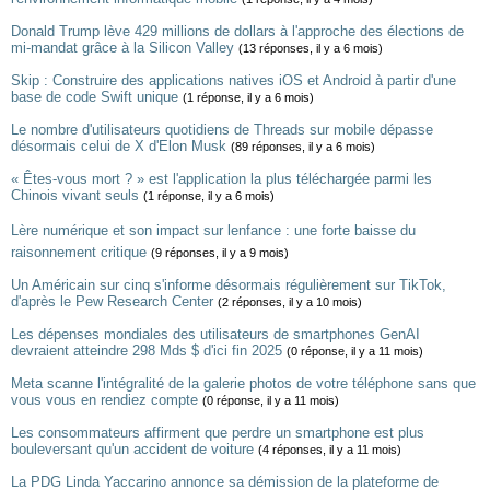
Donald Trump lève 429 millions de dollars à l'approche des élections de
mi-mandat grâce à la Silicon Valley
(13 réponses, il y a 6 mois)
Skip : Construire des applications natives iOS et Android à partir d'une
base de code Swift unique
(1 réponse, il y a 6 mois)
Le nombre d'utilisateurs quotidiens de Threads sur mobile dépasse
désormais celui de X d'Elon Musk
(89 réponses, il y a 6 mois)
« Êtes-vous mort ? » est l'application la plus téléchargée parmi les
Chinois vivant seuls
(1 réponse, il y a 6 mois)
Lère numérique et son impact sur lenfance : une forte baisse du
raisonnement critique
(9 réponses, il y a 9 mois)
Un Américain sur cinq s'informe désormais régulièrement sur TikTok,
d'après le Pew Research Center
(2 réponses, il y a 10 mois)
Les dépenses mondiales des utilisateurs de smartphones GenAI
devraient atteindre 298 Mds $ d'ici fin 2025
(0 réponse, il y a 11 mois)
Meta scanne l'intégralité de la galerie photos de votre téléphone sans que
vous vous en rendiez compte
(0 réponse, il y a 11 mois)
Les consommateurs affirment que perdre un smartphone est plus
bouleversant qu'un accident de voiture
(4 réponses, il y a 11 mois)
La PDG Linda Yaccarino annonce sa démission de la plateforme de