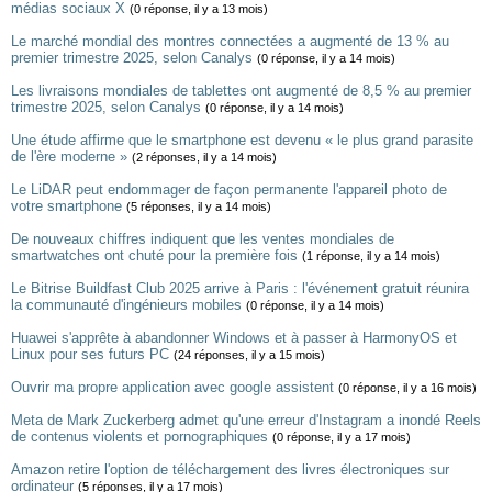
médias sociaux X
(0 réponse, il y a 13 mois)
Le marché mondial des montres connectées a augmenté de 13 % au
premier trimestre 2025, selon Canalys
(0 réponse, il y a 14 mois)
Les livraisons mondiales de tablettes ont augmenté de 8,5 % au premier
trimestre 2025, selon Canalys
(0 réponse, il y a 14 mois)
Une étude affirme que le smartphone est devenu « le plus grand parasite
de l'ère moderne »
(2 réponses, il y a 14 mois)
Le LiDAR peut endommager de façon permanente l'appareil photo de
votre smartphone
(5 réponses, il y a 14 mois)
De nouveaux chiffres indiquent que les ventes mondiales de
smartwatches ont chuté pour la première fois
(1 réponse, il y a 14 mois)
Le Bitrise Buildfast Club 2025 arrive à Paris : l'événement gratuit réunira
la communauté d'ingénieurs mobiles
(0 réponse, il y a 14 mois)
Huawei s'apprête à abandonner Windows et à passer à HarmonyOS et
Linux pour ses futurs PC
(24 réponses, il y a 15 mois)
Ouvrir ma propre application avec google assistent
(0 réponse, il y a 16 mois)
Meta de Mark Zuckerberg admet qu'une erreur d'Instagram a inondé Reels
de contenus violents et pornographiques
(0 réponse, il y a 17 mois)
Amazon retire l'option de téléchargement des livres électroniques sur
ordinateur
(5 réponses, il y a 17 mois)