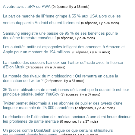
A votre avis : SPA ou PWA
(0 réponse, il y a 36 mois)
La part de marché de liPhone grimpe à 55 % aux USA alors que les
ventes dappareils Android chutent fortement
(0 réponse, il y a 36 mois)
Samsung enregistre une baisse de 95 % de ses bénéfices pour le
deuxième trimestre consécutif
(0 réponse, il y a 36 mois)
Les autorités antitrust espagnoles infligent des amendes à Amazon et
Apple pour un montant de 194 millions 
(0 réponse, il y a 37 mois)
La montée des discours haineux sur Twitter coïncide avec l'influence
d'Elon Musk
(3 réponses, il y a 37 mois)
La montée des rivaux du microblogging : Qui remettra en cause la
domination de Twitter ?
(2 réponses, il y a 37 mois)
36 % des utilisateurs de smartphones déclarent que la durabilité est leur
principale priorité, selon YouGov
(7 réponses, il y a 37 mois)
Twitter permet désormais à ses abonnés de publier des tweets d'une
longueur maximale de 25 000 caractères
(2 réponses, il y a 37 mois)
La réduction de l'utilisation des médias sociaux à une demi-heure diminue
les problêmes de santé mentale
(0 réponse, il y a 37 mois)
Un procès contre DoorDash allègue ce que certains utilisateurs
soupçonnent depuis longtemps