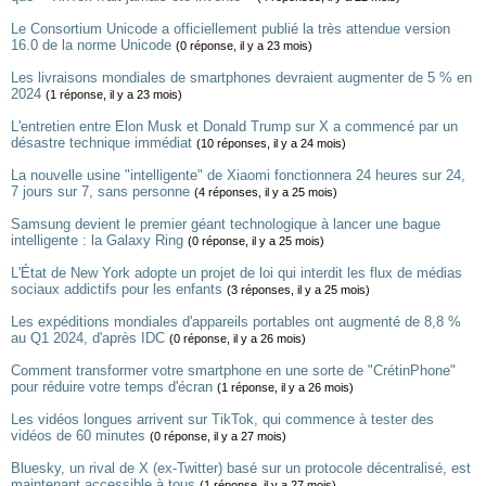
Le Consortium Unicode a officiellement publié la très attendue version
16.0 de la norme Unicode
(0 réponse, il y a 23 mois)
Les livraisons mondiales de smartphones devraient augmenter de 5 % en
2024
(1 réponse, il y a 23 mois)
L'entretien entre Elon Musk et Donald Trump sur X a commencé par un
désastre technique immédiat
(10 réponses, il y a 24 mois)
La nouvelle usine "intelligente" de Xiaomi fonctionnera 24 heures sur 24,
7 jours sur 7, sans personne
(4 réponses, il y a 25 mois)
Samsung devient le premier géant technologique à lancer une bague
intelligente : la Galaxy Ring
(0 réponse, il y a 25 mois)
L'État de New York adopte un projet de loi qui interdit les flux de médias
sociaux addictifs pour les enfants
(3 réponses, il y a 25 mois)
Les expéditions mondiales d'appareils portables ont augmenté de 8,8 %
au Q1 2024, d'après IDC
(0 réponse, il y a 26 mois)
Comment transformer votre smartphone en une sorte de "CrétinPhone"
pour réduire votre temps d'écran
(1 réponse, il y a 26 mois)
Les vidéos longues arrivent sur TikTok, qui commence à tester des
vidéos de 60 minutes
(0 réponse, il y a 27 mois)
Bluesky, un rival de X (ex-Twitter) basé sur un protocole décentralisé, est
maintenant accessible à tous
(1 réponse, il y a 27 mois)