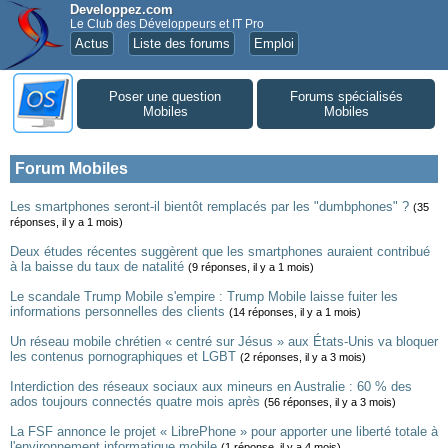
Developpez.com
Le Club des Développeurs et IT Pro
Actus
Liste des forums
Emploi
Poser une question
Forums spécialisés
Mobiles
Mobiles
Forum Mobiles
Les smartphones seront-il bientôt remplacés par les "dumbphones" ?
(35
réponses, il y a 1 mois)
Deux études récentes suggèrent que les smartphones auraient contribué
à la baisse du taux de natalité
(9 réponses, il y a 1 mois)
Le scandale Trump Mobile s'empire : Trump Mobile laisse fuiter les
informations personnelles des clients
(14 réponses, il y a 1 mois)
Un réseau mobile chrétien « centré sur Jésus » aux États-Unis va bloquer
les contenus pornographiques et LGBT
(2 réponses, il y a 3 mois)
Interdiction des réseaux sociaux aux mineurs en Australie : 60 % des
ados toujours connectés quatre mois après
(56 réponses, il y a 3 mois)
La FSF annonce le projet « LibrePhone » pour apporter une liberté totale à
l'environnement informatique mobile
(1 réponse, il y a 4 mois)