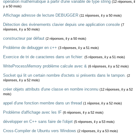
opération mathématique à partir d'une variable de type string
(12 réponses, il
y a 50 mois)
Affichage adresse de lecture DEBUGGER
(11 réponses, il y a 50 mois)
Détection des évènements clavier depuis une application console
(7
réponses, il y a 50 mois)
constructeur par défaut
(2 réponses, il y a 50 mois)
Problème de debugger en c++
(3 réponses, il y a 51 mois)
Exercice de tri de caracteres dans un fichier:
(5 réponses, il y a 51 mois)
WriteProcessMemory problème calcule avec &
(6 réponses, il y a 52 mois)
Socket qui lit un certain nombre d'octets si présents dans le tampon.
(2
réponses, il y a 52 mois)
créer objets attributs d'une classe en nombre inconnu
(12 réponses, il y a 52
mois)
appel d'une fonction membre dans un thread
(1 réponse, il y a 52 mois)
Problème d'affichage avec les IF
(6 réponses, il y a 52 mois)
développer en C++ sans faire de l'objet
(5 réponses, il y a 53 mois)
Cross-Compiler de Ubuntu vers Windows
(2 réponses, il y a 53 mois)