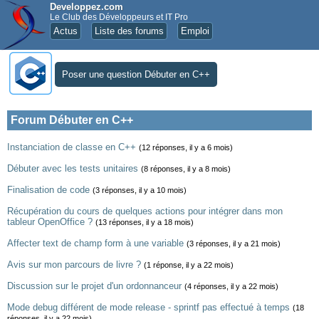
Developpez.com
Le Club des Développeurs et IT Pro
Actus
Liste des forums
Emploi
Poser une question Débuter en C++
Forum Débuter en C++
Instanciation de classe en C++
(12 réponses, il y a 6 mois)
Débuter avec les tests unitaires
(8 réponses, il y a 8 mois)
Finalisation de code
(3 réponses, il y a 10 mois)
Récupération du cours de quelques actions pour intégrer dans mon
tableur OpenOffice ?
(13 réponses, il y a 18 mois)
Affecter text de champ form à une variable
(3 réponses, il y a 21 mois)
Avis sur mon parcours de livre ?
(1 réponse, il y a 22 mois)
Discussion sur le projet d'un ordonnanceur
(4 réponses, il y a 22 mois)
Mode debug différent de mode release - sprintf pas effectué à temps
(18
réponses, il y a 22 mois)