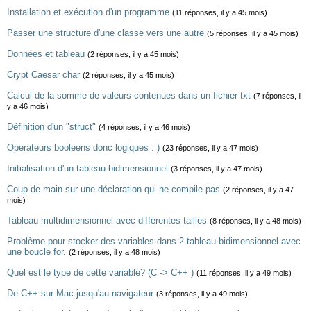
Installation et exécution d'un programme
(11 réponses, il y a 45 mois)
Passer une structure d'une classe vers une autre
(5 réponses, il y a 45 mois)
Données et tableau
(2 réponses, il y a 45 mois)
Crypt Caesar char
(2 réponses, il y a 45 mois)
Calcul de la somme de valeurs contenues dans un fichier txt
(7 réponses, il
y a 46 mois)
Définition d'un "struct"
(4 réponses, il y a 46 mois)
Operateurs booleens donc logiques : )
(23 réponses, il y a 47 mois)
Initialisation d'un tableau bidimensionnel
(3 réponses, il y a 47 mois)
Coup de main sur une déclaration qui ne compile pas
(2 réponses, il y a 47
mois)
Tableau multidimensionnel avec différentes tailles
(8 réponses, il y a 48 mois)
Problème pour stocker des variables dans 2 tableau bidimensionnel avec
une boucle for.
(2 réponses, il y a 48 mois)
Quel est le type de cette variable? (C -> C++ )
(11 réponses, il y a 49 mois)
De C++ sur Mac jusqu'au navigateur
(3 réponses, il y a 49 mois)