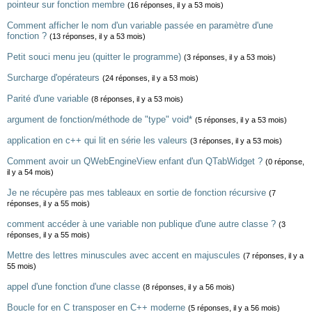
pointeur sur fonction membre
(16 réponses, il y a 53 mois)
Comment afficher le nom d'un variable passée en paramètre d'une
fonction ?
(13 réponses, il y a 53 mois)
Petit souci menu jeu (quitter le programme)
(3 réponses, il y a 53 mois)
Surcharge d'opérateurs
(24 réponses, il y a 53 mois)
Parité d'une variable
(8 réponses, il y a 53 mois)
argument de fonction/méthode de "type" void*
(5 réponses, il y a 53 mois)
application en c++ qui lit en série les valeurs
(3 réponses, il y a 53 mois)
Comment avoir un QWebEngineView enfant d'un QTabWidget ?
(0 réponse,
il y a 54 mois)
Je ne récupère pas mes tableaux en sortie de fonction récursive
(7
réponses, il y a 55 mois)
comment accéder à une variable non publique d'une autre classe ?
(3
réponses, il y a 55 mois)
Mettre des lettres minuscules avec accent en majuscules
(7 réponses, il y a
55 mois)
appel d'une fonction d'une classe
(8 réponses, il y a 56 mois)
Boucle for en C transposer en C++ moderne
(5 réponses, il y a 56 mois)