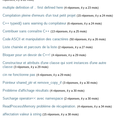
multiple definition of .. first defined here
(4 réponses, il y a 23 mois)
Compilation pleine d'erreurs d'un tout petit projet
(15 réponses, il y a 24 mois)
C++ typeid() sans warning du compilateur
(6 réponses, il y a 24 mois)
Contribuer sans connaître C++
(13 réponses, il y a 25 mois)
Code ASCII et manipulation des caractères
(50 réponses, il y a 26 mois)
Liste chainée et parcours de la liste
(2 réponses, il y a 27 mois)
Bloquer pour un devoir de C++!
(4 réponses, il y a 29 mois)
Constructeur et attributs d'une classe qui sont instances d'une autre
classe
(3 réponses, il y a 29 mois)
cin ne fonctionne pas
(4 réponses, il y a 29 mois)
Pointeur shared_ptr et remove_copy_if
(3 réponses, il y a 30 mois)
Problème d'affichage résultats
(4 réponses, il y a 30 mois)
Surcharge operator<< avec namespace
(2 réponses, il y a 30 mois)
ReadProcessMemory probléme de récupération.
(4 réponses, il y a 34 mois)
affectation valeur à string
(15 réponses, il y a 38 mois)