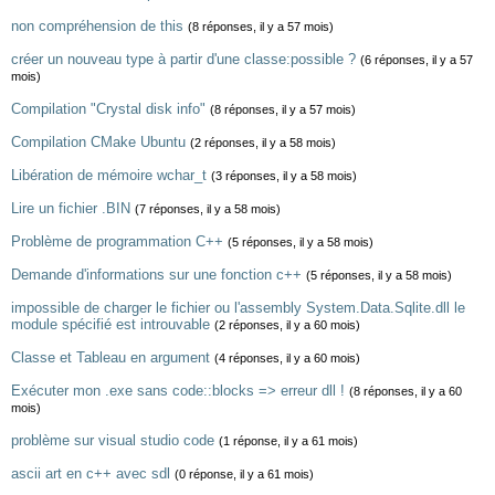
non compréhension de this
(8 réponses, il y a 57 mois)
créer un nouveau type à partir d'une classe:possible ?
(6 réponses, il y a 57
mois)
Compilation "Crystal disk info"
(8 réponses, il y a 57 mois)
Compilation CMake Ubuntu
(2 réponses, il y a 58 mois)
Libération de mémoire wchar_t
(3 réponses, il y a 58 mois)
Lire un fichier .BIN
(7 réponses, il y a 58 mois)
Problème de programmation C++
(5 réponses, il y a 58 mois)
Demande d'informations sur une fonction c++
(5 réponses, il y a 58 mois)
impossible de charger le fichier ou l'assembly System.Data.Sqlite.dll le
module spécifié est introuvable
(2 réponses, il y a 60 mois)
Classe et Tableau en argument
(4 réponses, il y a 60 mois)
Exécuter mon .exe sans code::blocks => erreur dll !
(8 réponses, il y a 60
mois)
problème sur visual studio code
(1 réponse, il y a 61 mois)
ascii art en c++ avec sdl
(0 réponse, il y a 61 mois)