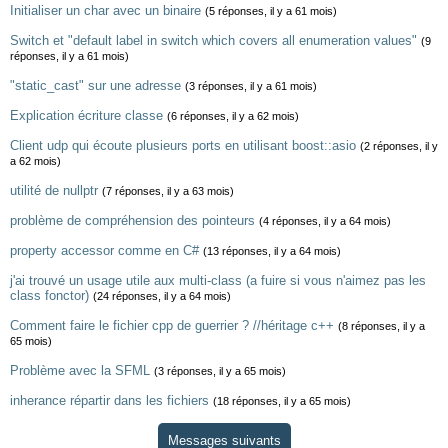
Initialiser un char avec un binaire
(5 réponses, il y a 61 mois)
Switch et "default label in switch which covers all enumeration values"
(9
réponses, il y a 61 mois)
"static_cast" sur une adresse
(3 réponses, il y a 61 mois)
Explication écriture classe
(6 réponses, il y a 62 mois)
Client udp qui écoute plusieurs ports en utilisant boost::asio
(2 réponses, il y
a 62 mois)
utilité de nullptr
(7 réponses, il y a 63 mois)
problème de compréhension des pointeurs
(4 réponses, il y a 64 mois)
property accessor comme en C#
(13 réponses, il y a 64 mois)
j'ai trouvé un usage utile aux multi-class (a fuire si vous n'aimez pas les
class fonctor)
(24 réponses, il y a 64 mois)
Comment faire le fichier cpp de guerrier ? //héritage c++
(8 réponses, il y a
65 mois)
Problème avec la SFML
(3 réponses, il y a 65 mois)
inherance répartir dans les fichiers
(18 réponses, il y a 65 mois)
Messages suivants