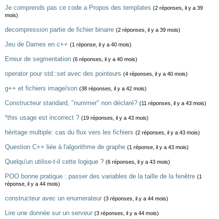
Je comprends pas ce code a Propos des templates
(2 réponses, il y a 39
mois)
decompression partie de fichier binaire
(2 réponses, il y a 39 mois)
Jeu de Dames en c++
(1 réponse, il y a 40 mois)
Erreur de segmentation
(6 réponses, il y a 40 mois)
operator pour std::set avec des pointeurs
(4 réponses, il y a 40 mois)
g++ et fichiers image/son
(38 réponses, il y a 42 mois)
Constructeur standard, "nummer" non déclaré?
(11 réponses, il y a 43 mois)
*this usage est incorrect ?
(19 réponses, il y a 43 mois)
héritage multiple: cas du flux vers les fichiers
(2 réponses, il y a 43 mois)
Question C++ liée à l'algorithme de graphe
(1 réponse, il y a 43 mois)
Quelqu'un utilise-t-il cette logique ?
(6 réponses, il y a 43 mois)
POO bonne pratique : passer des variables de la taille de la fenêtre
(1
réponse, il y a 44 mois)
constructeur avec un enumerateur
(3 réponses, il y a 44 mois)
Lire une donnée sur un serveur
(3 réponses, il y a 44 mois)