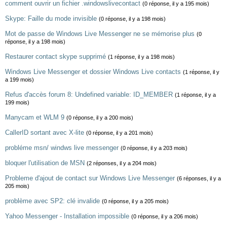
comment ouvrir un fichier .windowslivecontact
(0 réponse, il y a 195 mois)
Skype: Faille du mode invisible
(0 réponse, il y a 198 mois)
Mot de passe de Windows Live Messenger ne se mémorise plus
(0
réponse, il y a 198 mois)
Restaurer contact skype supprimé
(1 réponse, il y a 198 mois)
Windows Live Messenger et dossier Windows Live contacts
(1 réponse, il y
a 199 mois)
Refus d'accès forum 8: Undefined variable: ID_MEMBER
(1 réponse, il y a
199 mois)
Manycam et WLM 9
(0 réponse, il y a 200 mois)
CallerID sortant avec X-lite
(0 réponse, il y a 201 mois)
probléme msn/ windws live messenger
(0 réponse, il y a 203 mois)
bloquer l'utilisation de MSN
(2 réponses, il y a 204 mois)
Probleme d'ajout de contact sur Windows Live Messenger
(6 réponses, il y a
205 mois)
problème avec SP2: clé invalide
(0 réponse, il y a 205 mois)
Yahoo Messenger - Installation impossible
(0 réponse, il y a 206 mois)