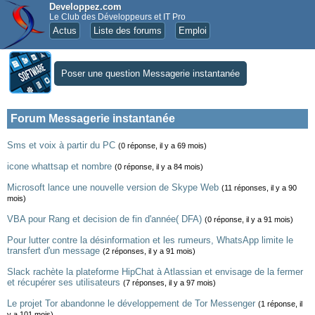
Developpez.com
Le Club des Développeurs et IT Pro
Actus
Liste des forums
Emploi
Poser une question Messagerie instantanée
Forum Messagerie instantanée
Sms et voix à partir du PC
(0 réponse, il y a 69 mois)
icone whattsap et nombre
(0 réponse, il y a 84 mois)
Microsoft lance une nouvelle version de Skype Web
(11 réponses, il y a 90
mois)
VBA pour Rang et decision de fin d'année( DFA)
(0 réponse, il y a 91 mois)
Pour lutter contre la désinformation et les rumeurs, WhatsApp limite le
transfert d'un message
(2 réponses, il y a 91 mois)
Slack rachète la plateforme HipChat à Atlassian et envisage de la fermer
et récupérer ses utilisateurs
(7 réponses, il y a 97 mois)
Le projet Tor abandonne le développement de Tor Messenger
(1 réponse, il
y a 101 mois)