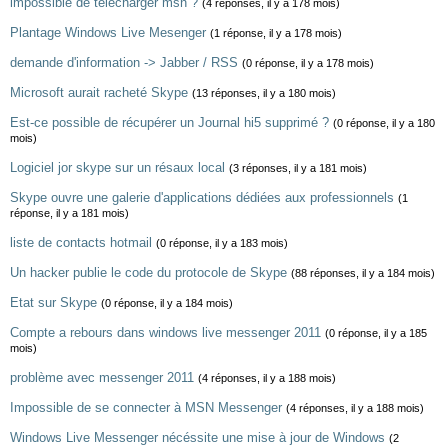
impossible de telecharger msn ?
(4 réponses, il y a 178 mois)
Plantage Windows Live Mesenger
(1 réponse, il y a 178 mois)
demande d'information -> Jabber / RSS
(0 réponse, il y a 178 mois)
Microsoft aurait racheté Skype
(13 réponses, il y a 180 mois)
Est-ce possible de récupérer un Journal hi5 supprimé ?
(0 réponse, il y a 180
mois)
Logiciel jor skype sur un résaux local
(3 réponses, il y a 181 mois)
Skype ouvre une galerie d'applications dédiées aux professionnels
(1
réponse, il y a 181 mois)
liste de contacts hotmail
(0 réponse, il y a 183 mois)
Un hacker publie le code du protocole de Skype
(88 réponses, il y a 184 mois)
Etat sur Skype
(0 réponse, il y a 184 mois)
Compte a rebours dans windows live messenger 2011
(0 réponse, il y a 185
mois)
problème avec messenger 2011
(4 réponses, il y a 188 mois)
Impossible de se connecter à MSN Messenger
(4 réponses, il y a 188 mois)
Windows Live Messenger nécéssite une mise à jour de Windows
(2