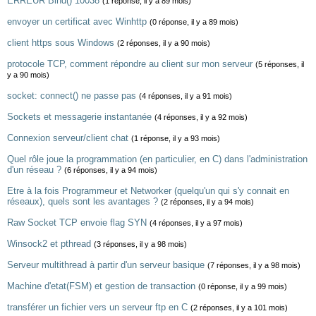
ERREUR Bind() 10038
(1 réponse, il y a 89 mois)
envoyer un certificat avec Winhttp
(0 réponse, il y a 89 mois)
client https sous Windows
(2 réponses, il y a 90 mois)
protocole TCP, comment répondre au client sur mon serveur
(5 réponses, il
y a 90 mois)
socket: connect() ne passe pas
(4 réponses, il y a 91 mois)
Sockets et messagerie instantanée
(4 réponses, il y a 92 mois)
Connexion serveur/client chat
(1 réponse, il y a 93 mois)
Quel rôle joue la programmation (en particulier, en C) dans l'administration
d'un réseau ?
(6 réponses, il y a 94 mois)
Etre à la fois Programmeur et Networker (quelqu'un qui s'y connait en
réseaux), quels sont les avantages ?
(2 réponses, il y a 94 mois)
Raw Socket TCP envoie flag SYN
(4 réponses, il y a 97 mois)
Winsock2 et pthread
(3 réponses, il y a 98 mois)
Serveur multithread à partir d'un serveur basique
(7 réponses, il y a 98 mois)
Machine d'etat(FSM) et gestion de transaction
(0 réponse, il y a 99 mois)
transférer un fichier vers un serveur ftp en C
(2 réponses, il y a 101 mois)