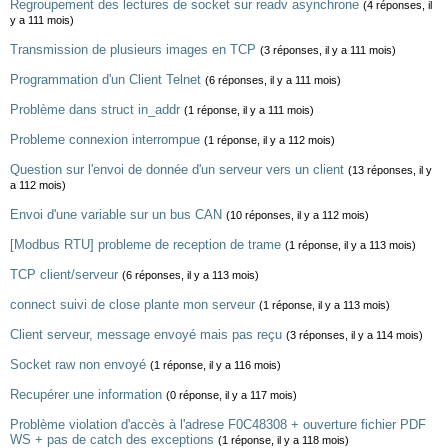
Regroupement des lectures de socket sur readv asynchrone
(4 réponses, il
y a 111 mois)
Transmission de plusieurs images en TCP
(3 réponses, il y a 111 mois)
Programmation d'un Client Telnet
(6 réponses, il y a 111 mois)
Problème dans struct in_addr
(1 réponse, il y a 111 mois)
Probleme connexion interrompue
(1 réponse, il y a 112 mois)
Question sur l'envoi de donnée d'un serveur vers un client
(13 réponses, il y
a 112 mois)
Envoi d'une variable sur un bus CAN
(10 réponses, il y a 112 mois)
[Modbus RTU] probleme de reception de trame
(1 réponse, il y a 113 mois)
TCP client/serveur
(6 réponses, il y a 113 mois)
connect suivi de close plante mon serveur
(1 réponse, il y a 113 mois)
Client serveur, message envoyé mais pas reçu
(3 réponses, il y a 114 mois)
Socket raw non envoyé
(1 réponse, il y a 116 mois)
Recupérer une information
(0 réponse, il y a 117 mois)
Problème violation d'accès à l'adrese F0C48308 + ouverture fichier PDF
WS + pas de catch des exceptions
(1 réponse, il y a 118 mois)