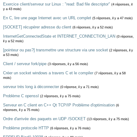
Exercice client/serveur sur Linux : "read: Bad file descriptor"
(4 réponses, il
y a 43 mois)
En C, lire une page Internet avec un URL complet
(5 réponses, il y a 47 mois)
[SOCKET] récupérer adresse du client
(6 réponses, il y a 52 mois)
InternetGetConnectedState et INTERNET_CONNECTION_LAN
(0 réponse,
il y a 52 mois)
[pointeur ou pas?] transmettre une structure via une socket
(2 réponses, il y
a 53 mois)
Client / serveur fork/pipe
(3 réponses, il y a 56 mois)
Créer un socket windows a travers C et le compiler
(7 réponses, il y a 58
mois)
serveur très long à déconnecter
(0 réponse, il y a 71 mois)
Problème C openssl
(2 réponses, il y a 75 mois)
Serveur en C client en C++ Qt TCP/IP Problème d'optimisation
(6
réponses, il y a 75 mois)
Ordre d'arrivée des paquets en UDP /SOCKET
(13 réponses, il y a 75 mois)
Problème protocole HTTP
(6 réponses, il y a 76 mois)