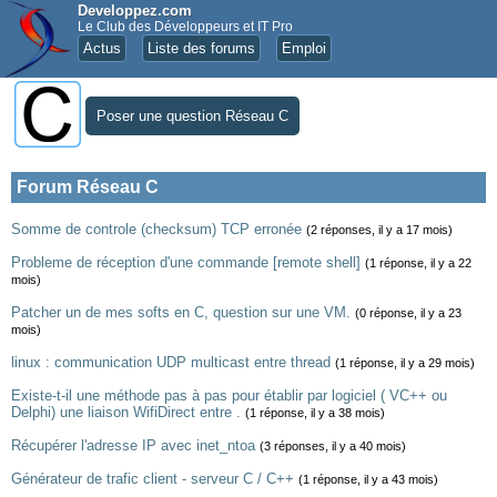
Developpez.com
Le Club des Développeurs et IT Pro
Actus
Liste des forums
Emploi
Poser une question Réseau C
Forum Réseau C
Somme de controle (checksum) TCP erronée
(2 réponses, il y a 17 mois)
Probleme de réception d'une commande [remote shell]
(1 réponse, il y a 22
mois)
Patcher un de mes softs en C, question sur une VM.
(0 réponse, il y a 23
mois)
linux : communication UDP multicast entre thread
(1 réponse, il y a 29 mois)
Existe-t-il une méthode pas à pas pour établir par logiciel ( VC++ ou
Delphi) une liaison WifiDirect entre .
(1 réponse, il y a 38 mois)
Récupérer l'adresse IP avec inet_ntoa
(3 réponses, il y a 40 mois)
Générateur de trafic client - serveur C / C++
(1 réponse, il y a 43 mois)