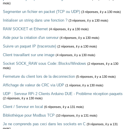
mois)
Segmenter un fichier en packet (TCP ou UDP)
(3 réponses, il y a 130 mois)
Initialiser un string dans une fonction ?
(3 réponses, il y a 130 mois)
RAW SOCKET et Ethernet
(4 réponses, il y a 130 mois)
Aide pour la création d'un serveur
(4 réponses, il y a 130 mois)
Suivre un paquet IP (traceroute)
(2 réponses, il y a 130 mois)
Client travaillant sur une image
(4 réponses, il y a 130 mois)
Socket SOCK_RAW sous Code::Blocks/Windows
(2 réponses, il y a 130
mois)
Fermeture du client lors de la deconnection
(5 réponses, il y a 130 mois)
Affichage de valeur de CRC via UDP
(1 réponse, il y a 130 mois)
UDP : Serveur RPi 2 Clients Arduino DUE - Problème réception paquets
(2 réponses, il y a 130 mois)
Client / Serveur en local
(6 réponses, il y a 131 mois)
Bibliothèque pour Modbus TCP
(10 réponses, il y a 131 mois)
Je ne comprends pas ceci dans les sockets en C
(9 réponses, il y a 131
mois)