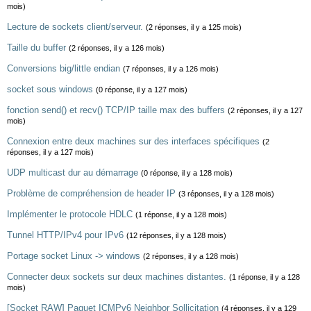
mois)
Lecture de sockets client/serveur.
(2 réponses, il y a 125 mois)
Taille du buffer
(2 réponses, il y a 126 mois)
Conversions big/little endian
(7 réponses, il y a 126 mois)
socket sous windows
(0 réponse, il y a 127 mois)
fonction send() et recv() TCP/IP taille max des buffers
(2 réponses, il y a 127
mois)
Connexion entre deux machines sur des interfaces spécifiques
(2
réponses, il y a 127 mois)
UDP multicast dur au démarrage
(0 réponse, il y a 128 mois)
Problème de compréhension de header IP
(3 réponses, il y a 128 mois)
Implémenter le protocole HDLC
(1 réponse, il y a 128 mois)
Tunnel HTTP/IPv4 pour IPv6
(12 réponses, il y a 128 mois)
Portage socket Linux -> windows
(2 réponses, il y a 128 mois)
Connecter deux sockets sur deux machines distantes.
(1 réponse, il y a 128
mois)
[Socket RAW] Paquet ICMPv6 Neighbor Sollicitation
(4 réponses, il y a 129