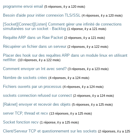
programme envoi email
(5 réponses, il y a 120 mois)
Besoin d'aide pour initier connexion TLS/SSL
(4 réponses, il y a 120 mois)
[Socket][Connect][Listen] Comment gérer une infinité de connections
simultanées sur un socket - Backlog
(1 réponse, il y a 121 mois)
Requête ARP dans un Raw Packet
(2 réponses, il y a 121 mois)
Récupérer un fichier dans un serveur
(2 réponses, il y a 122 mois)
Placer des hook sur des requêtes ARP dans un module linux en utilisant
netfilter.
(10 réponses, il y a 122 mois)
Comment envoyer un Int avec send?
(3 réponses, il y a 123 mois)
Nombre de sockets crées
(4 réponses, il y a 124 mois)
Fichiers ouverts par un processus
(4 réponses, il y a 124 mois)
sockets connection refused sur connect
(2 réponses, il y a 124 mois)
[Raknet] envoyer et recevoir des objets
(5 réponses, il y a 125 mois)
server TCP, thread et recv
(13 réponses, il y a 125 mois)
Socket fonction recv
(1 réponse, il y a 125 mois)
Client/Serveur TCP et questionnement sur les sockets
(2 réponses, il y a 125