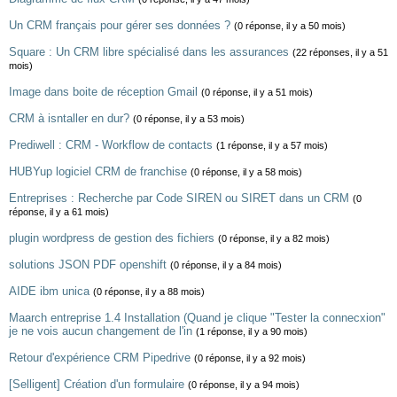
Un CRM français pour gérer ses données ?
(0 réponse, il y a 50 mois)
Square : Un CRM libre spécialisé dans les assurances
(22 réponses, il y a 51
mois)
Image dans boite de réception Gmail
(0 réponse, il y a 51 mois)
CRM à isntaller en dur?
(0 réponse, il y a 53 mois)
Prediwell : CRM - Workflow de contacts
(1 réponse, il y a 57 mois)
HUBYup logiciel CRM de franchise
(0 réponse, il y a 58 mois)
Entreprises : Recherche par Code SIREN ou SIRET dans un CRM
(0
réponse, il y a 61 mois)
plugin wordpress de gestion des fichiers
(0 réponse, il y a 82 mois)
solutions JSON PDF openshift
(0 réponse, il y a 84 mois)
AIDE ibm unica
(0 réponse, il y a 88 mois)
Maarch entreprise 1.4 Installation (Quand je clique "Tester la connecxion"
je ne vois aucun changement de l'in
(1 réponse, il y a 90 mois)
Retour d'expérience CRM Pipedrive
(0 réponse, il y a 92 mois)
[Selligent] Création d'un formulaire
(0 réponse, il y a 94 mois)