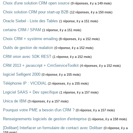
Choix d'une solution CRM open source
(9 réponses, il y a 149 mois)
Choix solution CRM pour start-up B2B
(12 réponses, il y a 150 mois)
Oracle Siebel - Liste des Tables
(1 réponse, il y a 151 mois)
certains CRM / SPAM
(1 réponse, il y a 151 mois)
Choix CRM + système emailing
(8 réponses, il y a 152 mois)
Outils de gestion de realation
(0 réponse, il y a 152 mois)
CRM orion avec SDK REST
(1 réponse, il y a 152 mois)
CRM 2013 + javascript + CrmServiceToolkit
(4 réponses, il y a 152 mois)
logiciel Selligent 2000
(0 réponse, il y a 155 mois)
Téléphonie IP : VICIDIAL
(2 réponses, il y a 155 mois)
Logiciel SAAS + Dev specifique
(1 réponse, il y a 157 mois)
Unica de IBM
(3 réponses, il y a 157 mois)
Pourquoi votre PME a besoin d'un CRM ?
(0 réponse, il y a 157 mois)
Renseignements logiciels de gestion d'entreprise
(1 réponse, il y a 158 mois)
[Dolibarr] Interfacer un formulaire de contact avec Dolibarr
(0 réponse, il y a
159 mois)