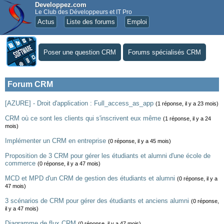
Developpez.com
Le Club des Développeurs et IT Pro
Actus
Liste des forums
Emploi
Poser une question CRM
Forums spécialisés CRM
Forum CRM
[AZURE] - Droit d'application : Full_access_as_app
(1 réponse, il y a 23 mois)
CRM où ce sont les clients qui s'inscrivent eux même
(1 réponse, il y a 24
mois)
Implémenter un CRM en entreprise
(0 réponse, il y a 45 mois)
Proposition de 3 CRM pour gérer les étudiants et alumni d'une école de
commerce
(0 réponse, il y a 47 mois)
MCD et MPD d'un CRM de gestion des étudiants et alumni
(0 réponse, il y a
47 mois)
3 scénarios de CRM pour gérer des étudiants et anciens alumni
(0 réponse,
il y a 47 mois)
Diagramme de flux CRM
(0 réponse, il y a 47 mois)