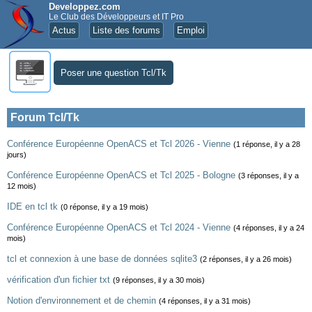
Developpez.com
Le Club des Développeurs et IT Pro
Actus
Liste des forums
Emploi
Poser une question Tcl/Tk
Forum Tcl/Tk
Conférence Européenne OpenACS et Tcl 2026 - Vienne
(1 réponse, il y a 28
jours)
Conférence Européenne OpenACS et Tcl 2025 - Bologne
(3 réponses, il y a
12 mois)
IDE en tcl tk
(0 réponse, il y a 19 mois)
Conférence Européenne OpenACS et Tcl 2024 - Vienne
(4 réponses, il y a 24
mois)
tcl et connexion à une base de données sqlite3
(2 réponses, il y a 26 mois)
vérification d'un fichier txt
(9 réponses, il y a 30 mois)
Notion d'environnement et de chemin
(4 réponses, il y a 31 mois)