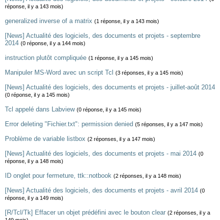
réponse, il y a 143 mois)
generalized inverse of a matrix
(1 réponse, il y a 143 mois)
[News] Actualité des logiciels, des documents et projets - septembre
2014
(0 réponse, il y a 144 mois)
instruction plutôt compliquée
(1 réponse, il y a 145 mois)
Manipuler MS-Word avec un script Tcl
(3 réponses, il y a 145 mois)
[News] Actualité des logiciels, des documents et projets - juillet-août 2014
(0 réponse, il y a 145 mois)
Tcl appelé dans Labview
(0 réponse, il y a 145 mois)
Error deleting "Fichier.txt": permission denied
(5 réponses, il y a 147 mois)
Problème de variable listbox
(2 réponses, il y a 147 mois)
[News] Actualité des logiciels, des documents et projets - mai 2014
(0
réponse, il y a 148 mois)
ID onglet pour fermeture, ttk::notbook
(2 réponses, il y a 148 mois)
[News] Actualité des logiciels, des documents et projets - avril 2014
(0
réponse, il y a 149 mois)
[R/Tcl/Tk] Effacer un objet prédéfini avec le bouton clear
(2 réponses, il y a