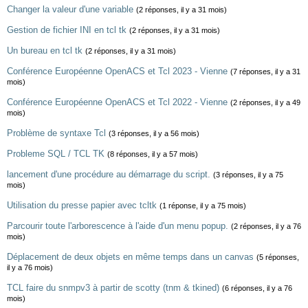
Changer la valeur d'une variable
(2 réponses, il y a 31 mois)
Gestion de fichier INI en tcl tk
(2 réponses, il y a 31 mois)
Un bureau en tcl tk
(2 réponses, il y a 31 mois)
Conférence Européenne OpenACS et Tcl 2023 - Vienne
(7 réponses, il y a 31
mois)
Conférence Européenne OpenACS et Tcl 2022 - Vienne
(2 réponses, il y a 49
mois)
Problème de syntaxe Tcl
(3 réponses, il y a 56 mois)
Probleme SQL / TCL TK
(8 réponses, il y a 57 mois)
lancement d'une procédure au démarrage du script.
(3 réponses, il y a 75
mois)
Utilisation du presse papier avec tcltk
(1 réponse, il y a 75 mois)
Parcourir toute l'arborescence à l'aide d'un menu popup.
(2 réponses, il y a 76
mois)
Déplacement de deux objets en même temps dans un canvas
(5 réponses,
il y a 76 mois)
TCL faire du snmpv3 à partir de scotty (tnm & tkined)
(6 réponses, il y a 76
mois)