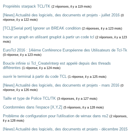
Propriétés starpack TCL/TK
(2 réponses, il y a 119 mois)
[News] Actualité des logiciels, des documents et projets - juillet 2016
(0
réponse, il y a 122 mois)
[TCL][Serial port] Ignorer un BREAK condition
(2 réponses, il y a 123 mois)
tracer un graph en utilisant gnuplot à partir un code tcl
(2 réponses, il y a 123
mois)
EuroTcl 2016 : 14ième Conférence Européenne des Utilisateurs de Tcl-Tk
(0 réponse, il y a 123 mois)
Boucle infinie si Tcl_CreateInterp est appelé depuis des threads
différentes
(1 réponse, il y a 124 mois)
ouvrir le terminal à partir du code TCL
(1 réponse, il y a 125 mois)
[News] Actualité des logiciels, des documents et projets - mars 2016
(0
réponse, il y a 126 mois)
Taille et type de Police TCL/TK
(3 réponses, il y a 127 mois)
Coordonnées dans l'espace [X,Y,Z]
(5 réponses, il y a 128 mois)
Problème de configuration pour l'utilisation de wimax dans ns2
(2 réponses,
il y a 128 mois)
[News] Actualité des logiciels, des documents et projets - décembre 2015