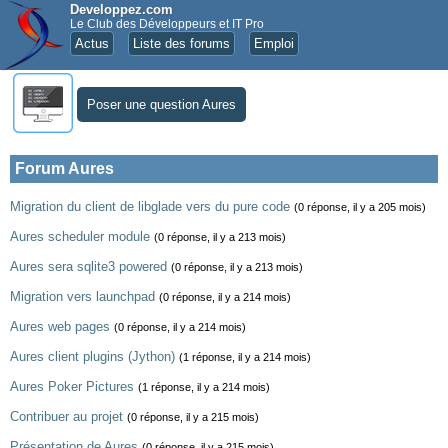
Developpez.com
Le Club des Développeurs et IT Pro
Actus
Liste des forums
Emploi
Poser une question Aures
Forum Aures
Migration du client de libglade vers du pure code
(0 réponse, il y a 205 mois)
Aures scheduler module
(0 réponse, il y a 213 mois)
Aures sera sqlite3 powered
(0 réponse, il y a 213 mois)
Migration vers launchpad
(0 réponse, il y a 214 mois)
Aures web pages
(0 réponse, il y a 214 mois)
Aures client plugins (Jython)
(1 réponse, il y a 214 mois)
Aures Poker Pictures
(1 réponse, il y a 214 mois)
Contribuer au projet
(0 réponse, il y a 215 mois)
Présentation de Aures
(0 réponse, il y a 215 mois)