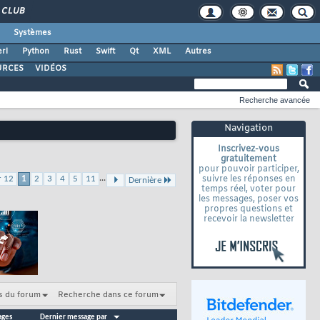
CLUB
Systèmes
rl
Python
Rust
Swift
Qt
XML
Autres
URCES
VIDÉOS
Recherche avancée
Navigation
Inscrivez-vous
gratuitement
pour pouvoir participer,
...
suivre les réponses en
r 12
1
2
3
4
5
11
Dernière
temps réel, voter pour
les messages, poser vos
propres questions et
recevoir la newsletter
s du forum
Recherche dans ce forum
ages
Dernier message par