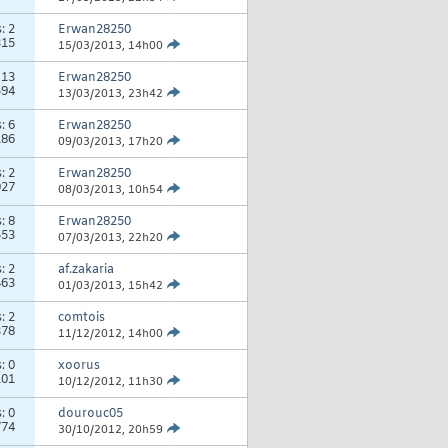
s:
2
Erwan28250
315
15/03/2013,
14h00
:
13
Erwan28250
594
13/03/2013,
23h42
s:
6
Erwan28250
186
09/03/2013,
17h20
s:
2
Erwan28250
027
08/03/2013,
10h54
s:
8
Erwan28250
553
07/03/2013,
22h20
s:
2
af.zakaria
463
01/03/2013,
15h42
s:
2
comtois
378
11/12/2012,
14h00
s:
0
xoorus
101
10/12/2012,
11h30
s:
0
dourouc05
774
30/10/2012,
20h59