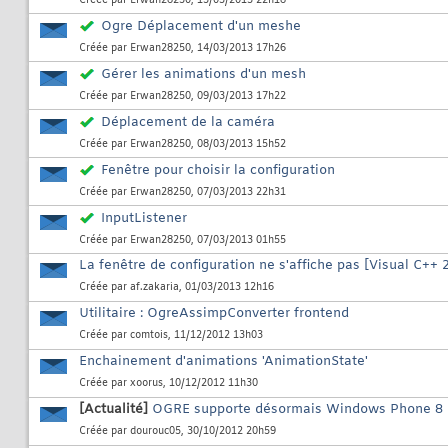
Créée par
Erwan28250
, 15/03/2013 22h18
Ogre Déplacement d'un meshe
Créée par
Erwan28250
, 14/03/2013 17h26
Gérer les animations d'un mesh
Créée par
Erwan28250
, 09/03/2013 17h22
Déplacement de la caméra
Créée par
Erwan28250
, 08/03/2013 15h52
Fenêtre pour choisir la configuration
Créée par
Erwan28250
, 07/03/2013 22h31
InputListener
Créée par
Erwan28250
, 07/03/2013 01h55
La fenêtre de configuration ne s'affiche pas [Visual C++
Créée par
af.zakaria
, 01/03/2013 12h16
Utilitaire : OgreAssimpConverter frontend
Créée par
comtois
, 11/12/2012 13h03
Enchainement d'animations 'AnimationState'
Créée par
xoorus
, 10/12/2012 11h30
[Actualité]
OGRE supporte désormais Windows Phone 8
Créée par
dourouc05
, 30/10/2012 20h59