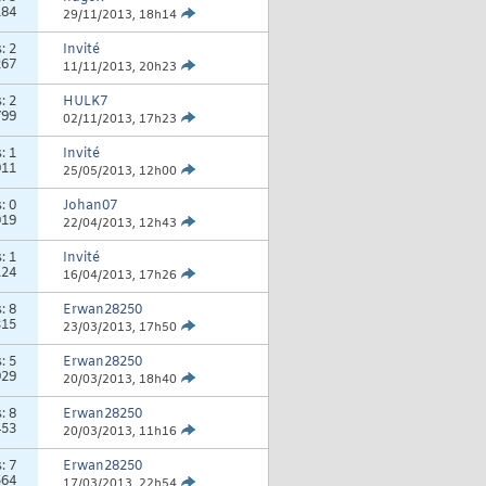
184
29/11/2013,
18h14
s:
2
Invité
267
11/11/2013,
20h23
s:
2
HULK7
799
02/11/2013,
17h23
s:
1
Invité
911
25/05/2013,
12h00
s:
0
Johan07
019
22/04/2013,
12h43
s:
1
Invité
124
16/04/2013,
17h26
s:
8
Erwan28250
315
23/03/2013,
17h50
s:
5
Erwan28250
929
20/03/2013,
18h40
s:
8
Erwan28250
453
20/03/2013,
11h16
s:
7
Erwan28250
564
17/03/2013,
22h54