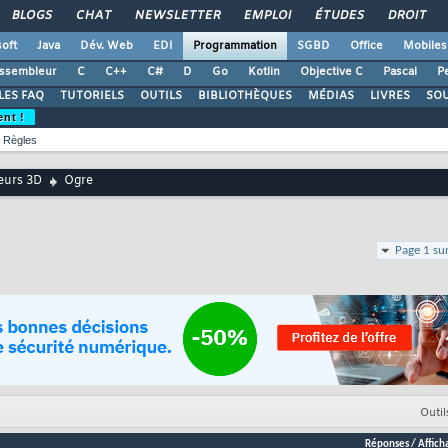
BLOGS
CHAT
NEWSLETTER
EMPLOI
ÉTUDES
DROIT
oft
Java
Dév. Web
EDI
Programmation
SGBD
Office
Mobiles
ssembleur
C
C++
C#
D
Go
Kotlin
Objective C
Pascal
Pe
LES FAQ
TUTORIELS
OUTILS
BIBLIOTHÈQUES
MÉDIAS
LIVRES
SO
ent !
Règles
urs 3D
Ogre
Page 1 su
Outil
Réponses
/
Affich