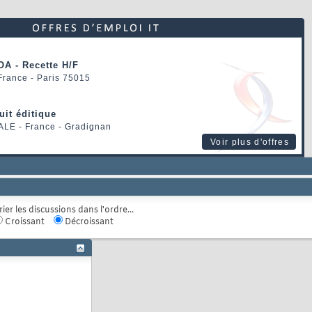
OA - Recette H/F
 France - Paris 75015
uit éditique
ALE
- France - Gradignan
Voir plus d'offres
rier les discussions dans l'ordre...
Croissant
Décroissant