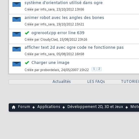
système d'orientation utilisé dans ogre
Créée par
info_sara
, 23/10/2012 13h56
animer robot avec les angles des bones
Créée par
info_sara
, 19/10/2012 15h21
ogreroot.cpp error line 639
Créée par
CloudyClad
, 15/08/2012 23h16
afficher text 2d avec ogre code ne fonctionne pas
Créée par
info_sara
, 05/08/2012 16h58
Charger une image
1
2
Créée par
probordelais
, 24/05/2007 15h22
Actualités
LES FAQs
TUTORIE
Forum
Applications
Développement 2D, 3D et Jeux
Mote