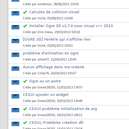
Créée par
arkdemon
, 28/06/2012 22h55
Calcules de collision visuel
Créée par
Invité
, 05/08/2012 21h00
Installer Ogre 3D v1.7.4 sous visual c++ 2010
Créée par
Elrix-Ineau
, 29/03/2012 02h16
[OGRE 3D] Fenètre qui n'affiche rien
Créée par
Invité
, 03/05/2013 15h51
problème d'animation en ogre
Créée par
Johan07
, 22/04/2013 12h43
Aucun affichage dans ma scèene
Créée par
Cmdu76
, 16/04/2013 02h27
Ogre ou un autre
Créée par
Erwan28250
, 21/03/2013 13h37
CEGUI ajouter un widget
Créée par
Erwan28250
, 20/03/2013 14h48
CEGUI problème initialisation de arg
Créée par
Erwan28250
, 18/03/2013 19h21
CEGUI, Problème création .dll