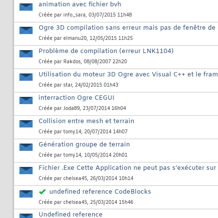
animation avec fichier bvh
Créée par
info_sara
, 03/07/2015 11h48
Ogre 3D compilation sans erreur mais pas de fenêtre de
Créée par
elmanu20
, 12/05/2015 11h25
Problème de compilation (erreur LNK1104)
Créée par
Rakdos
, 08/08/2007 22h20
Utilisation du moteur 3D Ogre avec Visual C++ et le fr
Créée par
star
, 24/02/2015 01h43
interraction Ogre CEGUI
Créée par
Joda89
, 23/07/2014 16h04
Collision entre mesh et terrain
Créée par
tomy14
, 20/07/2014 14h07
Génération groupe de terrain
Créée par
tomy14
, 10/05/2014 20h01
Fichier .Exe Cette Application ne peut pas s’exécuter sur
Créée par
chelsea45
, 26/03/2014 10h14
undefined reference CodeBlocks
Créée par
chelsea45
, 25/03/2014 15h46
Undefined reference