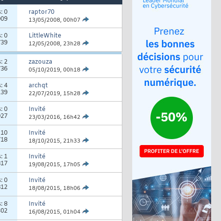
s:
0
raptor70
009
13/05/2008,
00h07
s:
0
LittleWhite
739
12/05/2008,
23h28
s:
2
zazouza
736
05/10/2019,
00h18
s:
4
archqt
139
22/07/2019,
15h28
s:
0
Invité
027
23/03/2016,
16h42
:
10
Invité
718
18/10/2015,
21h33
s:
1
Invité
817
19/08/2015,
17h05
s:
0
Invité
812
18/08/2015,
18h06
s:
8
Invité
302
16/08/2015,
01h04