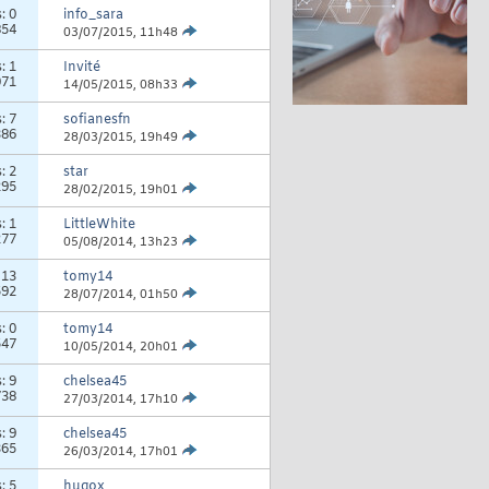
s:
0
info_sara
854
03/07/2015,
11h48
s:
1
Invité
071
14/05/2015,
08h33
s:
7
sofianesfn
386
28/03/2015,
19h49
s:
2
star
295
28/02/2015,
19h01
s:
1
LittleWhite
277
05/08/2014,
13h23
:
13
tomy14
592
28/07/2014,
01h50
s:
0
tomy14
547
10/05/2014,
20h01
s:
9
chelsea45
738
27/03/2014,
17h10
s:
9
chelsea45
365
26/03/2014,
17h01
s:
5
hugox