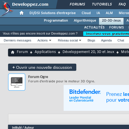
FORUMS
TUTORIELS
FAQ
DI/DSI Solutions d'entreprise
Cloud
IA
ALM
Micros
Programmation
Algorithmique
2D-3D-Jeux
A
ACTUALITÉS
FORUMS
Vous n'êtes pas encore inscrit sur Developpez.com ?
Inscrivez-vous gratuitem
Derniers messages
Actions
Réseau social
Blogs
Agenda
Chat
Forum
Applications
Développement 2D, 3D et Jeux
Mote
+
Ouvrir une nouvelle discussion
Forum
Ogre
Forum d'entraide pour le moteur 3D Ogre.
Intitulé
/
Auteur