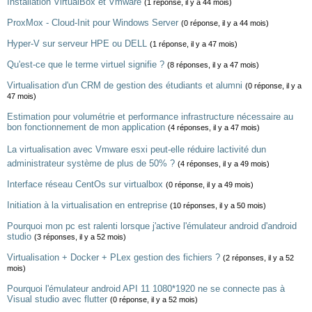
Installation VirtualBox et Vmware
(1 réponse, il y a 44 mois)
ProxMox - Cloud-Init pour Windows Server
(0 réponse, il y a 44 mois)
Hyper-V sur serveur HPE ou DELL
(1 réponse, il y a 47 mois)
Qu'est-ce que le terme virtuel signifie ?
(8 réponses, il y a 47 mois)
Virtualisation d'un CRM de gestion des étudiants et alumni
(0 réponse, il y a
47 mois)
Estimation pour volumétrie et performance infrastructure nécessaire au
bon fonctionnement de mon application
(4 réponses, il y a 47 mois)
La virtualisation avec Vmware esxi peut-elle réduire lactivité dun
administrateur système de plus de 50% ?
(4 réponses, il y a 49 mois)
Interface réseau CentOs sur virtualbox
(0 réponse, il y a 49 mois)
Initiation à la virtualisation en entreprise
(10 réponses, il y a 50 mois)
Pourquoi mon pc est ralenti lorsque j'active l'émulateur android d'android
studio
(3 réponses, il y a 52 mois)
Virtualisation + Docker + PLex gestion des fichiers ?
(2 réponses, il y a 52
mois)
Pourquoi l'émulateur android API 11 1080*1920 ne se connecte pas à
Visual studio avec flutter
(0 réponse, il y a 52 mois)