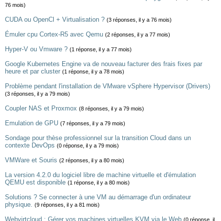
76 mois)
CUDA ou OpenCl + Virtualisation ?
(3 réponses, il y a 76 mois)
Émuler cpu Cortex-R5 avec Qemu
(2 réponses, il y a 77 mois)
Hyper-V ou Vmware ?
(1 réponse, il y a 77 mois)
Google Kubernetes Engine va de nouveau facturer des frais fixes par
heure et par cluster
(1 réponse, il y a 78 mois)
Problème pendant l'installation de VMware vSphere Hypervisor (Drivers)
(3 réponses, il y a 79 mois)
Coupler NAS et Proxmox
(8 réponses, il y a 79 mois)
Emulation de GPU
(7 réponses, il y a 79 mois)
Sondage pour thèse professionnel sur la transition Cloud dans un
contexte DevOps
(0 réponse, il y a 79 mois)
VMWare et Souris
(2 réponses, il y a 80 mois)
La version 4.2.0 du logiciel libre de machine virtuelle et d'émulation
QEMU est disponible
(1 réponse, il y a 80 mois)
Solutions ? Se connecter à une VM au démarrage d'un ordinateur
physique.
(9 réponses, il y a 81 mois)
Webvirtcloud : Gérer vos machines virtuelles KVM via le Web
(0 réponse, il