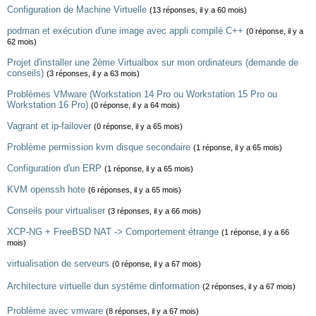
Configuration de Machine Virtuelle
(13 réponses, il y a 60 mois)
podman et exécution d'une image avec appli compilé C++
(0 réponse, il y a
62 mois)
Projet d'installer une 2ème Virtualbox sur mon ordinateurs (demande de
conseils)
(3 réponses, il y a 63 mois)
Problèmes VMware (Workstation 14 Pro ou Workstation 15 Pro ou
Workstation 16 Pro)
(0 réponse, il y a 64 mois)
Vagrant et ip-failover
(0 réponse, il y a 65 mois)
Problème permission kvm disque secondaire
(1 réponse, il y a 65 mois)
Configuration d'un ERP
(1 réponse, il y a 65 mois)
KVM openssh hote
(6 réponses, il y a 65 mois)
Conseils pour virtualiser
(3 réponses, il y a 66 mois)
XCP-NG + FreeBSD NAT -> Comportement étrange
(1 réponse, il y a 66
mois)
virtualisation de serveurs
(0 réponse, il y a 67 mois)
Architecture virtuelle dun système dinformation
(2 réponses, il y a 67 mois)
Problème avec vmware
(8 réponses, il y a 67 mois)