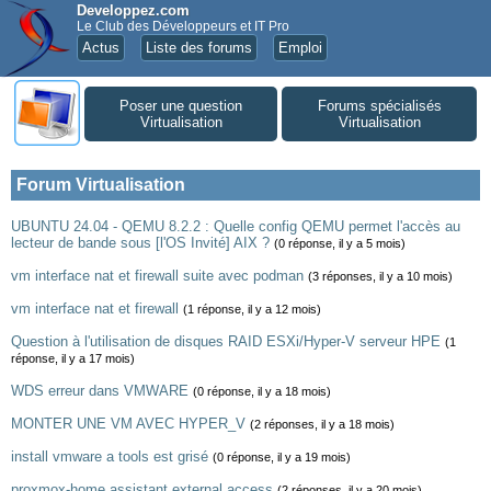
Developpez.com
Le Club des Développeurs et IT Pro
Actus
Liste des forums
Emploi
Poser une question
Forums spécialisés
Virtualisation
Virtualisation
Forum Virtualisation
UBUNTU 24.04 - QEMU 8.2.2 : Quelle config QEMU permet l'accès au
lecteur de bande sous [l'OS Invité] AIX ?
(0 réponse, il y a 5 mois)
vm interface nat et firewall suite avec podman
(3 réponses, il y a 10 mois)
vm interface nat et firewall
(1 réponse, il y a 12 mois)
Question à l'utilisation de disques RAID ESXi/Hyper-V serveur HPE
(1
réponse, il y a 17 mois)
WDS erreur dans VMWARE
(0 réponse, il y a 18 mois)
MONTER UNE VM AVEC HYPER_V
(2 réponses, il y a 18 mois)
install vmware a tools est grisé
(0 réponse, il y a 19 mois)
proxmox-home assistant external access
(2 réponses, il y a 20 mois)