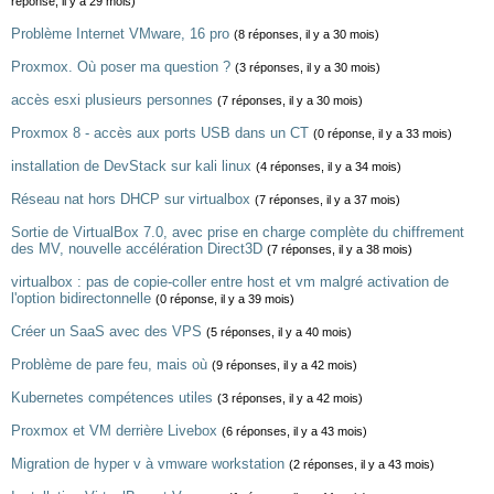
réponse, il y a 29 mois)
Problème Internet VMware, 16 pro
(8 réponses, il y a 30 mois)
Proxmox. Où poser ma question ?
(3 réponses, il y a 30 mois)
accès esxi plusieurs personnes
(7 réponses, il y a 30 mois)
Proxmox 8 - accès aux ports USB dans un CT
(0 réponse, il y a 33 mois)
installation de DevStack sur kali linux
(4 réponses, il y a 34 mois)
Réseau nat hors DHCP sur virtualbox
(7 réponses, il y a 37 mois)
Sortie de VirtualBox 7.0, avec prise en charge complète du chiffrement
des MV, nouvelle accélération Direct3D
(7 réponses, il y a 38 mois)
virtualbox : pas de copie-coller entre host et vm malgré activation de
l'option bidirectonnelle
(0 réponse, il y a 39 mois)
Créer un SaaS avec des VPS
(5 réponses, il y a 40 mois)
Problème de pare feu, mais où
(9 réponses, il y a 42 mois)
Kubernetes compétences utiles
(3 réponses, il y a 42 mois)
Proxmox et VM derrière Livebox
(6 réponses, il y a 43 mois)
Migration de hyper v à vmware workstation
(2 réponses, il y a 43 mois)