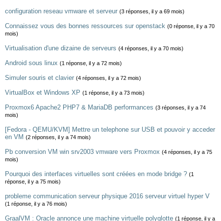
configuration reseau vmware et serveur
(3 réponses, il y a 69 mois)
Connaissez vous des bonnes ressources sur openstack
(0 réponse, il y a 70
mois)
Virtualisation d'une dizaine de serveurs
(4 réponses, il y a 70 mois)
Android sous linux
(1 réponse, il y a 72 mois)
Simuler souris et clavier
(4 réponses, il y a 72 mois)
VirtualBox et Windows XP
(1 réponse, il y a 73 mois)
Proxmox6 Apache2 PHP7 & MariaDB performances
(3 réponses, il y a 74
mois)
[Fedora - QEMU/KVM] Mettre un telephone sur USB et pouvoir y acceder
en VM
(2 réponses, il y a 74 mois)
Pb conversion VM win srv2003 vmware vers Proxmox
(4 réponses, il y a 75
mois)
Pourquoi des interfaces virtuelles sont créées en mode bridge ?
(1
réponse, il y a 75 mois)
probleme communication serveur physique 2016 serveur virtuel hyper V
(1 réponse, il y a 76 mois)
GraalVM : Oracle annonce une machine virtuelle polyglotte
(1 réponse, il y a