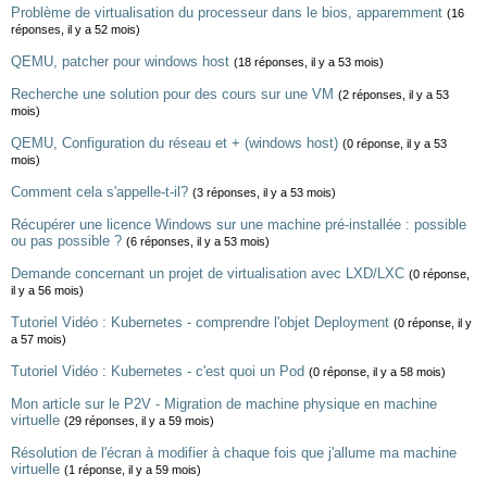
Problème de virtualisation du processeur dans le bios, apparemment
(16
réponses, il y a 52 mois)
QEMU, patcher pour windows host
(18 réponses, il y a 53 mois)
Recherche une solution pour des cours sur une VM
(2 réponses, il y a 53
mois)
QEMU, Configuration du réseau et + (windows host)
(0 réponse, il y a 53
mois)
Comment cela s'appelle-t-il?
(3 réponses, il y a 53 mois)
Récupérer une licence Windows sur une machine pré-installée : possible
ou pas possible ?
(6 réponses, il y a 53 mois)
Demande concernant un projet de virtualisation avec LXD/LXC
(0 réponse,
il y a 56 mois)
Tutoriel Vidéo : Kubernetes - comprendre l'objet Deployment
(0 réponse, il y
a 57 mois)
Tutoriel Vidéo : Kubernetes - c'est quoi un Pod
(0 réponse, il y a 58 mois)
Mon article sur le P2V - Migration de machine physique en machine
virtuelle
(29 réponses, il y a 59 mois)
Résolution de l'écran à modifier à chaque fois que j'allume ma machine
virtuelle
(1 réponse, il y a 59 mois)