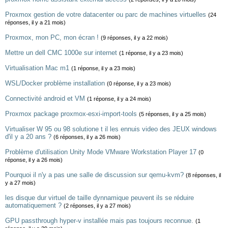
Proxmox gestion de votre datacenter ou parc de machines virtuelles
(24
réponses, il y a 21 mois)
Proxmox, mon PC, mon écran !
(9 réponses, il y a 22 mois)
Mettre un dell CMC 1000e sur internet
(1 réponse, il y a 23 mois)
Virtualisation Mac m1
(1 réponse, il y a 23 mois)
WSL/Docker problème installation
(0 réponse, il y a 23 mois)
Connectivité android et VM
(1 réponse, il y a 24 mois)
Proxmox package proxmox-esxi-import-tools
(5 réponses, il y a 25 mois)
Virtualiser W 95 ou 98 solutione t il les ennuis video des JEUX windows
d'il y a 20 ans ?
(6 réponses, il y a 26 mois)
Problème d'utilisation Unity Mode VMware Workstation Player 17
(0
réponse, il y a 26 mois)
Pourquoi il n'y a pas une salle de discussion sur qemu-kvm?
(8 réponses, il
y a 27 mois)
les disque dur virtuel de taille dynnamique peuvent ils se réduire
automatiquement ?
(2 réponses, il y a 27 mois)
GPU passthrough hyper-v installée mais pas toujours reconnue.
(1