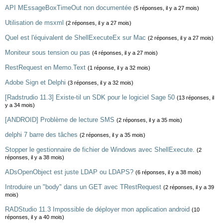
API MEssageBoxTimeOut non documentée
(5 réponses, il y a 27 mois)
Utilisation de msxml
(2 réponses, il y a 27 mois)
Quel est l'équivalent de ShellExecuteEx sur Mac
(2 réponses, il y a 27 mois)
Moniteur sous tension ou pas
(4 réponses, il y a 27 mois)
RestRequest en Memo.Text
(1 réponse, il y a 32 mois)
Adobe Sign et Delphi
(3 réponses, il y a 32 mois)
[Radstrudio 11.3] Existe-til un SDK pour le logiciel Sage 50
(13 réponses, il
y a 34 mois)
[ANDROID] Problème de lecture SMS
(2 réponses, il y a 35 mois)
delphi 7 barre des tâches
(2 réponses, il y a 35 mois)
Stopper le gestionnaire de fichier de Windows avec ShellExecute.
(2
réponses, il y a 38 mois)
ADsOpenObject est juste LDAP ou LDAPS?
(6 réponses, il y a 38 mois)
Introduire un "body" dans un GET avec TRestRequest
(2 réponses, il y a 39
mois)
RADStudio 11.3 Impossible de déployer mon application android
(10
réponses, il y a 40 mois)