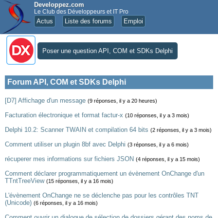
Developpez.com
Le Club des Développeurs et IT Pro
Actus
Liste des forums
Emploi
Poser une question API, COM et SDKs Delphi
Forum API, COM et SDKs Delphi
[D7] Affichage d'un message
(9 réponses, il y a 20 heures)
Facturation électronique et format factur-x
(10 réponses, il y a 3 mois)
Delphi 10.2: Scanner TWAIN et compilation 64 bits
(2 réponses, il y a 3 mois)
Comment utiliser un plugin 8bf avec Delphi
(3 réponses, il y a 6 mois)
récuperer mes informations sur fichiers JSON
(4 réponses, il y a 15 mois)
Comment déclarer programmatiquement un évènement OnChange d'un
TTntTreeView
(15 réponses, il y a 16 mois)
L'évènement OnChange ne se déclenche pas pour les contrôles TNT
(Unicode)
(6 réponses, il y a 16 mois)
Comment ouvrir un dialogue de sélection de dossiers gérant des noms de