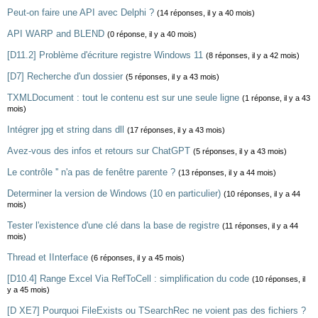
Peut-on faire une API avec Delphi ?
(14 réponses, il y a 40 mois)
API WARP and BLEND
(0 réponse, il y a 40 mois)
[D11.2] Problème d'écriture registre Windows 11
(8 réponses, il y a 42 mois)
[D7] Recherche d'un dossier
(5 réponses, il y a 43 mois)
TXMLDocument : tout le contenu est sur une seule ligne
(1 réponse, il y a 43
mois)
Intégrer jpg et string dans dll
(17 réponses, il y a 43 mois)
Avez-vous des infos et retours sur ChatGPT
(5 réponses, il y a 43 mois)
Le contrôle '' n'a pas de fenêtre parente ?
(13 réponses, il y a 44 mois)
Determiner la version de Windows (10 en particulier)
(10 réponses, il y a 44
mois)
Tester l'existence d'une clé dans la base de registre
(11 réponses, il y a 44
mois)
Thread et IInterface
(6 réponses, il y a 45 mois)
[D10.4] Range Excel Via RefToCell : simplification du code
(10 réponses, il
y a 45 mois)
[D XE7] Pourquoi FileExists ou TSearchRec ne voient pas des fichiers ?