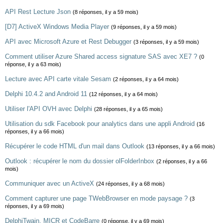
API Rest Lecture Json
(8 réponses, il y a 59 mois)
[D7] ActiveX Windows Media Player
(9 réponses, il y a 59 mois)
API avec Microsoft Azure et Rest Debugger
(3 réponses, il y a 59 mois)
Comment utiliser Azure Shared access signature SAS avec XE7 ?
(0
réponse, il y a 63 mois)
Lecture avec API carte vitale Sesam
(2 réponses, il y a 64 mois)
Delphi 10.4.2 and Android 11
(12 réponses, il y a 64 mois)
Utiliser l'API OVH avec Delphi
(28 réponses, il y a 65 mois)
Utilisation du sdk Facebook pour analytics dans une appli Android
(16
réponses, il y a 66 mois)
Récupérer le code HTML d'un mail dans Outlook
(13 réponses, il y a 66 mois)
Outlook : récupérer le nom du dossier olFolderInbox
(2 réponses, il y a 66
mois)
Communiquer avec un ActiveX
(24 réponses, il y a 68 mois)
Comment capturer une page TWebBrowser en mode paysage ?
(3
réponses, il y a 69 mois)
DelphiTwain, MICR et CodeBarre
(0 réponse, il y a 69 mois)