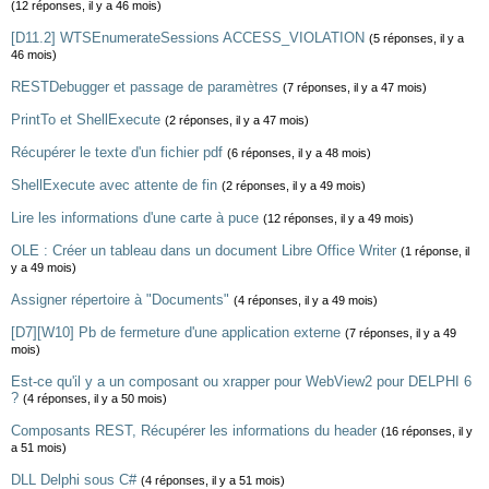
(12 réponses, il y a 46 mois)
[D11.2] WTSEnumerateSessions ACCESS_VIOLATION
(5 réponses, il y a
46 mois)
RESTDebugger et passage de paramètres
(7 réponses, il y a 47 mois)
PrintTo et ShellExecute
(2 réponses, il y a 47 mois)
Récupérer le texte d'un fichier pdf
(6 réponses, il y a 48 mois)
ShellExecute avec attente de fin
(2 réponses, il y a 49 mois)
Lire les informations d'une carte à puce
(12 réponses, il y a 49 mois)
OLE : Créer un tableau dans un document Libre Office Writer
(1 réponse, il
y a 49 mois)
Assigner répertoire à "Documents"
(4 réponses, il y a 49 mois)
[D7][W10] Pb de fermeture d'une application externe
(7 réponses, il y a 49
mois)
Est-ce qu'il y a un composant ou xrapper pour WebView2 pour DELPHI 6
?
(4 réponses, il y a 50 mois)
Composants REST, Récupérer les informations du header
(16 réponses, il y
a 51 mois)
DLL Delphi sous C#
(4 réponses, il y a 51 mois)