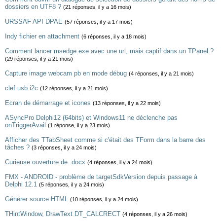
dossiers en UTF8 ?
(21 réponses, il y a 16 mois)
URSSAF API DPAE
(57 réponses, il y a 17 mois)
Indy fichier en attachment
(6 réponses, il y a 18 mois)
Comment lancer msedge.exe avec une url, mais captif dans un TPanel ?
(29 réponses, il y a 21 mois)
Capture image webcam pb en mode débug
(4 réponses, il y a 21 mois)
clef usb i2c
(12 réponses, il y a 21 mois)
Ecran de démarrage et icones
(13 réponses, il y a 22 mois)
ASyncPro Delphi12 (64bits) et Windows11 ne déclenche pas
onTriggerAvail
(1 réponse, il y a 23 mois)
Afficher des TTabSheet comme si c'était des TForm dans la barre des
tâches ?
(3 réponses, il y a 24 mois)
Curieuse ouverture de .docx
(4 réponses, il y a 24 mois)
FMX - ANDROID - problème de targetSdkVersion depuis passage à
Delphi 12.1
(5 réponses, il y a 24 mois)
Générer source HTML
(10 réponses, il y a 24 mois)
THintWindow, DrawText DT_CALCRECT
(4 réponses, il y a 26 mois)