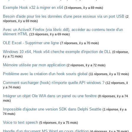
Exemple Hook x32 à migrer en x64
(3 réponses, il y a 69 mois)
Besoin d'aide pour lire les données d'une pese essieux via un port USB
(2
réponses, il y a 69 mois)
Avec un ActiveX Firefox (via libvlc.ddl), accéder au contenu texte d'un
élément HTML
(13 réponses, il y a 69 mois)
OLE Excel - Supprimer une ligne
(7 réponses, il y a 70 mois)
Windows 10 x64, Hook x64 cherche exemple d'injection de DLL
(0 réponse,
il y a 71 mois)
Mémoire utilisée par mon application
(2 réponses, il y a 72 mois)
Problème avec la création d'un hook souris global
(11 réponses, il y a 72 mois)
Comment surcharger (hook) n'importe quelle API windows ?
(12 réponses, il
y a 74 mois)
Intégrer un objet Ole WIA dans un panel ou une fenêtre
(8 réponses, il y a 74
mois)
Impossible d'ajouter une version SDK dans Delphi Seattle
(1 réponse, il y a
74 mois)
Voice to text speech
(5 réponses, il y a 75 mois)
Handle d'un document MS Word en cours d'édition
(4 réponses, il y a 76 mois)