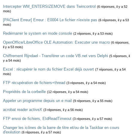
Intercepter WM_ENTERSIZEMOVE dans Twincontrol
(6 réponses, il y a 52
mois)
[PAClient Erreur] Erreur : E0004 Le fichier n'existe pas
(6 réponses, il y a 53
mois)
Redémarrer le system en mode console
(2 réponses, il y a 53 mois)
OpenOffice/LibreOffice OLE Automation: Executer une macro
(6 réponses,
il y a 53 mois)
Chiffrement Rijndael - Transférer un code VB.net vers Delphi
(5 réponses, il
y a 54 mois)
Excel : récupérer le nom du fichier Excel déjà ouvert
(7 réponses, il y a 54
mois)
FTP récupération de fichiers+thread
(3 réponses, il y a 54 mois)
Propriétés de la corbeille
(12 réponses, il y a 54 mois)
Appeler un programme depuis un e mail
(9 réponses, il y a 55 mois)
acrobat reader activeX
(3 réponses, il y a 56 mois)
FTP envoi de fichiers, EIdReadTimeout
(3 réponses, il y a 57 mois)
Changer les icônes de la barre de titre et/ou de la Taskbar en cours
d'exéution
(6 réponses, il y a 57 mois)