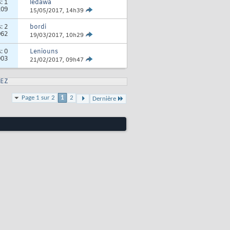
s:
1
ledawa
209
15/05/2017,
14h39
s:
2
bordi
962
19/03/2017,
10h29
s:
0
Leniouns
003
21/02/2017,
09h47
EZ
Page 1 sur 2
1
2
Dernière