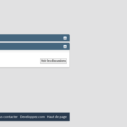
s contacter
Developpez.com
Haut de page