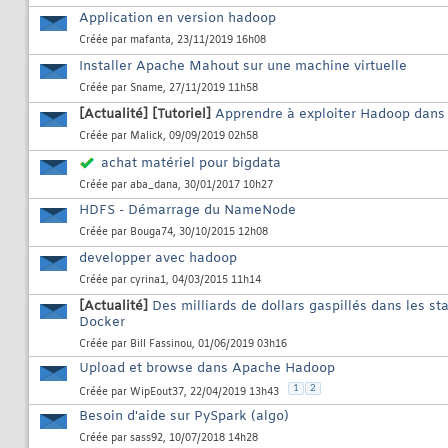
Application en version hadoop
Créée par
mafanta
, 23/11/2019 16h08
Installer Apache Mahout sur une machine virtuelle
Créée par
Sname
, 27/11/2019 11h58
[Actualité]
[Tutoriel]
Apprendre à exploiter Hadoop dans 
Créée par
Malick
, 09/09/2019 02h58
achat matériel pour bigdata
Créée par
aba_dana
, 30/01/2017 10h27
HDFS - Démarrage du NameNode
Créée par
Bouga74
, 30/10/2015 12h08
developper avec hadoop
Créée par
cyrina1
, 04/03/2015 11h14
[Actualité]
Des milliards de dollars gaspillés dans les s
Docker
Créée par
Bill Fassinou
, 01/06/2019 03h16
Upload et browse dans Apache Hadoop
1
2
Créée par
WipEout37
, 22/04/2019 13h43
Besoin d'aide sur PySpark (algo)
Créée par
sass92
, 10/07/2018 14h28