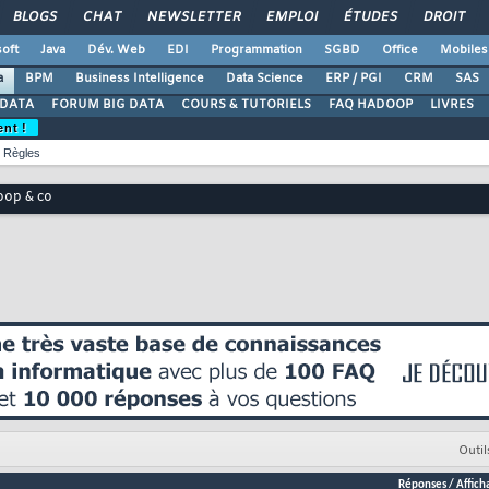
BLOGS
CHAT
NEWSLETTER
EMPLOI
ÉTUDES
DROIT
oft
Java
Dév. Web
EDI
Programmation
SGBD
Office
Mobiles
a
BPM
Business Intelligence
Data Science
ERP / PGI
CRM
SAS
 DATA
FORUM BIG DATA
COURS & TUTORIELS
FAQ HADOOP
LIVRES
ent !
Règles
op & co
Outil
Réponses
/
Affich