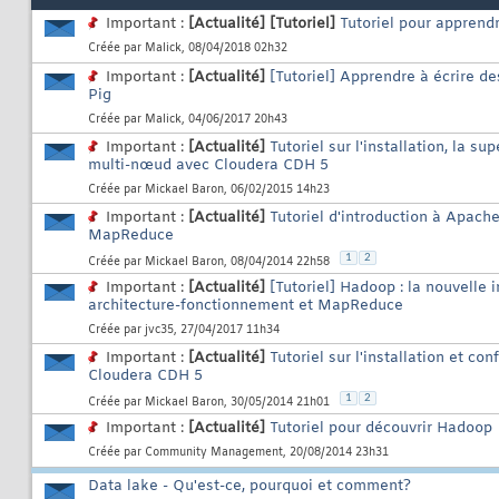
Important :
[Actualité]
[Tutoriel]
Tutoriel pour apprendr
Créée par
Malick
, 08/04/2018 02h32
Important :
[Actualité]
[Tutoriel] Apprendre à écrire 
Pig
Créée par
Malick
, 04/06/2017 20h43
Important :
[Actualité]
Tutoriel sur l'installation, la s
multi-nœud avec Cloudera CDH 5
Créée par
Mickael Baron
, 06/02/2015 14h23
Important :
[Actualité]
Tutoriel d'introduction à Apach
MapReduce
1
2
Créée par
Mickael Baron
, 08/04/2014 22h58
Important :
[Actualité]
[Tutoriel] Hadoop : la nouvelle 
architecture-fonctionnement et MapReduce
Créée par
jvc35
, 27/04/2017 11h34
Important :
[Actualité]
Tutoriel sur l'installation et co
Cloudera CDH 5
1
2
Créée par
Mickael Baron
, 30/05/2014 21h01
Important :
[Actualité]
Tutoriel pour découvrir Hadoop
Créée par
Community Management
, 20/08/2014 23h31
Data lake - Qu'est-ce, pourquoi et comment?