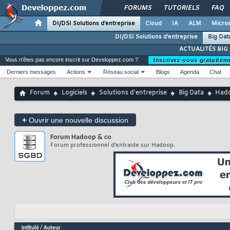
FORUMS
TUTORIELS
FAQ
DI/DSI Solutions d'entreprise
Cloud
IA
ALM
Micros
DI/DSI Solutions d'entreprise
Big Dat
ACTUALITÉS BIG
Vous n'êtes pas encore inscrit sur Developpez.com ?
Inscrivez-vous gratuitem
Derniers messages
Actions
Réseau social
Blogs
Agenda
Chat
Forum
Logiciels
Solutions d'entreprise
Big Data
Hado
+
Ouvrir une nouvelle discussion
Forum
Hadoop & co
Forum professionnel d'entraide sur Hadoop.
Intitulé
/
Auteur