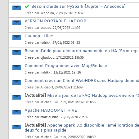
Besoin d'aide sur PySpark [Jupiter - Anaconda]
Créée par
Wabbina
, 29/09/2018 21h02
VERSION PORTABLE HADOOP
Créée par
pcouas
, 22/06/2022 11h02
Hadoop - Hive
Créée par
ludrick
, 27/01/2022 03h52
Besoin d'aide pour démarrer namenode en HA "Error replay
Créée par
bjhadoop
, 17/12/2021 19h35
Comment Programmer avec Map/Reduce
Créée par
mddkkr
, 13/11/2021 19h26
Comment creer un Client WebHDFS sans Hadoop depen
Créée par
AliciaSH
, 24/02/2021 11h09
[Actualité]
Mise à jour de la FAQ Hadoop avec environ 4
Créée par
Michael Guilloux
, 06/10/2020 01h56
Apache HADOOP ET HIVE
Créée par
martial.kiba
, 25/08/2020 20h56
[Actualité]
Apache Spark 3.0 disponible : amélioration d
deux fois plus rapide
Créée par
Michael Guilloux
, 20/06/2020 19h39