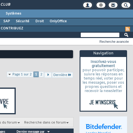
CLUB
Systèmes
SAP
Sécurité
Droit
OnlyOffice
CONTRIBUEZ
Recherche avancée
Navigation
Inscrivez-vous
gratuitement
pour pouvoir participer,
suivre les réponses en
Page 1 sur 2
1
2
Dernière
temps réel, voter pour
les messages, poser vos
propres questions et
recevoir la newsletter
s du forum
Recherche dans ce forum
ages
Dernier message par