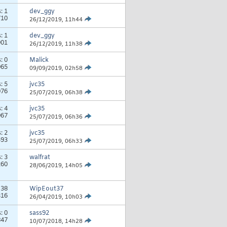
s:
1
dev_ggy
710
26/12/2019,
11h44
s:
1
dev_ggy
901
26/12/2019,
11h38
s:
0
Malick
065
09/09/2019,
02h58
s:
5
jvc35
076
25/07/2019,
06h38
s:
4
jvc35
967
25/07/2019,
06h36
s:
2
jvc35
593
25/07/2019,
06h33
s:
3
walfrat
260
28/06/2019,
14h05
:
38
WipEout37
316
26/04/2019,
10h03
s:
0
sass92
847
10/07/2018,
14h28