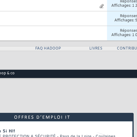
Réponse
Affichages: 1 
Réponse
Affichages: 
Réponse
Affichages: 1 
FAQ HADOOP
LIVRES
CONTRIBU
op & co
 Si H/f
E PROTECTION & SÉCURITÉ
- Pays de la Loire - Coulaines