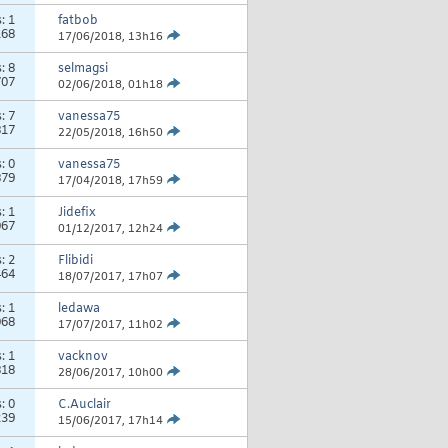
s:
1
fatbob
168
17/06/2018,
13h16
s:
8
selmagsi
707
02/06/2018,
01h18
s:
7
vanessa75
817
22/05/2018,
16h50
s:
0
vanessa75
879
17/04/2018,
17h59
s:
1
Jidefix
067
01/12/2017,
12h24
s:
2
Flibidi
464
18/07/2017,
17h07
s:
1
ledawa
068
17/07/2017,
11h02
s:
1
vacknov
818
28/06/2017,
10h00
s:
0
C.Auclair
239
15/06/2017,
17h14