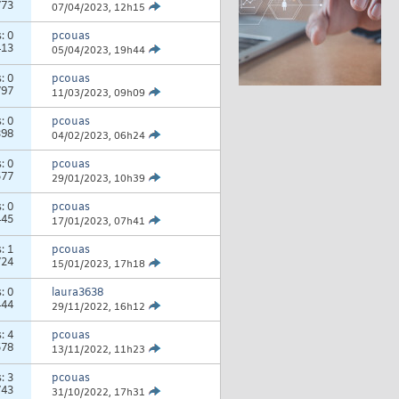
773
07/04/2023,
12h15
s:
0
pcouas
413
05/04/2023,
19h44
s:
0
pcouas
797
11/03/2023,
09h09
s:
0
pcouas
398
04/02/2023,
06h24
s:
0
pcouas
577
29/01/2023,
10h39
s:
0
pcouas
445
17/01/2023,
07h41
s:
1
pcouas
724
15/01/2023,
17h18
s:
0
laura3638
444
29/11/2022,
16h12
s:
4
pcouas
578
13/11/2022,
11h23
s:
3
pcouas
743
31/10/2022,
17h31