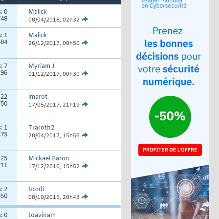
s:
0
Malick
748
08/04/2018,
02h32
s:
1
Malick
484
26/12/2017,
00h50
s:
7
Myriam J
296
01/12/2017,
00h30
:
22
lmarot
750
17/05/2017,
21h19
s:
1
Traroth2
375
28/04/2017,
15h56
:
25
Mickael Baron
711
17/12/2016,
15h52
s:
2
bordi
850
08/10/2015,
20h43
s:
0
toavinam