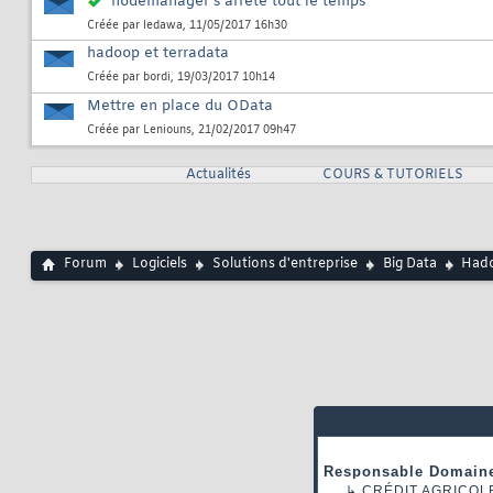
nodemanager s'arrête tout le temps
Créée par
ledawa
, 11/05/2017 16h30
hadoop et terradata
Créée par
bordi
, 19/03/2017 10h14
Mettre en place du OData
Créée par
Leniouns
, 21/02/2017 09h47
Actualités
COURS & TUTORIELS
Forum
Logiciels
Solutions d'entreprise
Big Data
Hado
Responsable Domaine
↳
CRÉDIT AGRICOL