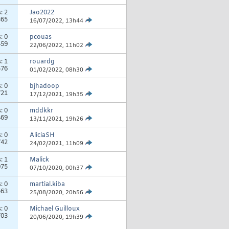
s:
2
Jao2022
365
16/07/2022,
13h44
s:
0
pcouas
459
22/06/2022,
11h02
s:
1
rouardg
576
01/02/2022,
08h30
s:
0
bjhadoop
721
17/12/2021,
19h35
s:
0
mddkkr
469
13/11/2021,
19h26
s:
0
AliciaSH
742
24/02/2021,
11h09
s:
1
Malick
075
07/10/2020,
00h37
s:
0
martial.kiba
563
25/08/2020,
20h56
s:
0
Michael Guilloux
703
20/06/2020,
19h39