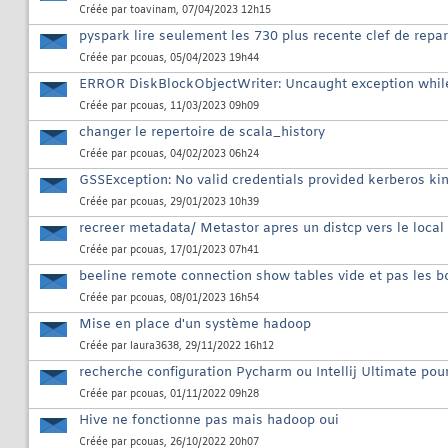
Créée par
toavinam
, 07/04/2023 12h15
pyspark lire seulement les 730 plus recente clef de repar
Créée par
pcouas
, 05/04/2023 19h44
ERROR DiskBlockObjectWriter: Uncaught exception while r
Créée par
pcouas
, 11/03/2023 09h09
changer le repertoire de scala_history
Créée par
pcouas
, 04/02/2023 06h24
GSSException: No valid credentials provided kerberos kin
Créée par
pcouas
, 29/01/2023 10h39
recreer metadata/ Metastor apres un distcp vers le local
Créée par
pcouas
, 17/01/2023 07h41
beeline remote connection show tables vide et pas les 
Créée par
pcouas
, 08/01/2023 16h54
Mise en place d'un système hadoop
Créée par
laura3638
, 29/11/2022 16h12
recherche configuration Pycharm ou Intellij Ultimate pou
Créée par
pcouas
, 01/11/2022 09h28
Hive ne fonctionne pas mais hadoop oui
Créée par
pcouas
, 26/10/2022 20h07