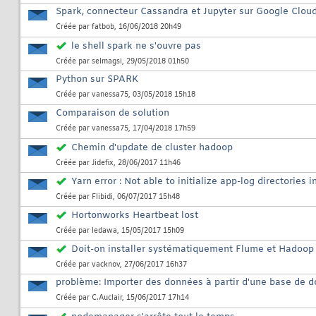
Spark, connecteur Cassandra et Jupyter sur Google Clou
Créée par
fatbob
, 16/06/2018 20h49
le shell spark ne s'ouvre pas
Créée par
selmagsi
, 29/05/2018 01h50
Python sur SPARK
Créée par
vanessa75
, 03/05/2018 15h18
Comparaison de solution
Créée par
vanessa75
, 17/04/2018 17h59
Chemin d'update de cluster hadoop
Créée par
Jidefix
, 28/06/2017 11h46
Yarn error : Not able to initialize app-log directories 
Créée par
Flibidi
, 06/07/2017 15h48
Hortonworks Heartbeat lost
Créée par
ledawa
, 15/05/2017 15h09
Doit-on installer systématiquement Flume et Hadoop
Créée par
vacknov
, 27/06/2017 16h37
problème: Importer des données à partir d'une base de 
Créée par
C.Auclair
, 15/06/2017 17h14