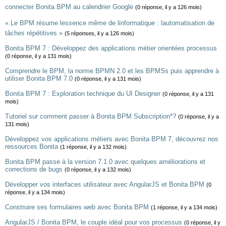
connecter Bonita BPM au calendrier Google
(0 réponse, il y a 126 mois)
« Le BPM résume lessence même de linformatique : lautomatisation de
tâches répétitives »
(5 réponses, il y a 126 mois)
Bonita BPM 7 : Développez des applications métier orientées processus
(0 réponse, il y a 131 mois)
Comprendre le BPM, la norme BPMN 2.0 et les BPMSs puis apprendre à
utiliser Bonita BPM 7.0
(0 réponse, il y a 131 mois)
Bonita BPM 7 : Exploration technique du UI Designer
(0 réponse, il y a 131
mois)
Tutoriel sur comment passer à Bonita BPM Subscription*?
(0 réponse, il y a
131 mois)
Développez vos applications métiers avec Bonita BPM 7, découvrez nos
ressources Bonita
(1 réponse, il y a 132 mois)
Bonita BPM passe à la version 7.1.0 avec quelques améliorations et
corrections de bugs
(0 réponse, il y a 132 mois)
Développer vos interfaces utilisateur avec AngularJS et Bonita BPM
(0
réponse, il y a 134 mois)
Construire ses formulaires web avec Bonita BPM
(1 réponse, il y a 134 mois)
AngularJS / Bonita BPM, le couple idéal pour vos processus
(0 réponse, il y