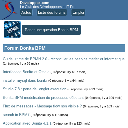
Developpez.com
Le Club des Développeurs et IT Pro
Actus
Liste des forums
Emploi
Poser une question Bonita BPM
Forum Bonita BPM
Guide ultime de BPMN 2.0 - réconcilier les besoins métier et informatique
(1 réponse, il y a 33 mois)
Interfacage Bonita et Oracle
(0 réponse, il y a 57 mois)
installer mysql dans bonita
(0 réponse, il y a 64 mois)
Studio 7.8 : perte de l'onglet execution
(0 réponse, il y a 93 mois)
Bonita BPM modélisation de processus débutant
(0 réponse, il y a 109 mois)
Flux de messages - Message flow non visible ?
(0 réponse, il y a 109 mois)
search in BPM7
(0 réponse, il y a 113 mois)
Application avec Bonita 4.1.1
(0 réponse, il y a 123 mois)