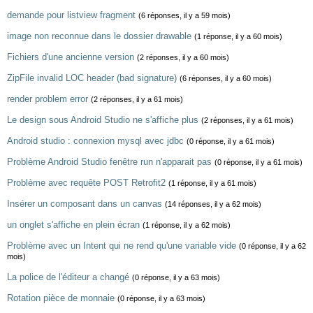
demande pour listview fragment
(6 réponses, il y a 59 mois)
image non reconnue dans le dossier drawable
(1 réponse, il y a 60 mois)
Fichiers d'une ancienne version
(2 réponses, il y a 60 mois)
ZipFile invalid LOC header (bad signature)
(6 réponses, il y a 60 mois)
render problem error
(2 réponses, il y a 61 mois)
Le design sous Android Studio ne s'affiche plus
(2 réponses, il y a 61 mois)
Android studio : connexion mysql avec jdbc
(0 réponse, il y a 61 mois)
Problème Android Studio fenêtre run n'apparait pas
(0 réponse, il y a 61 mois)
Problème avec requête POST Retrofit2
(1 réponse, il y a 61 mois)
Insérer un composant dans un canvas
(14 réponses, il y a 62 mois)
un onglet s'affiche en plein écran
(1 réponse, il y a 62 mois)
Problème avec un Intent qui ne rend qu'une variable vide
(0 réponse, il y a 62
mois)
La police de l'éditeur a changé
(0 réponse, il y a 63 mois)
Rotation pièce de monnaie
(0 réponse, il y a 63 mois)