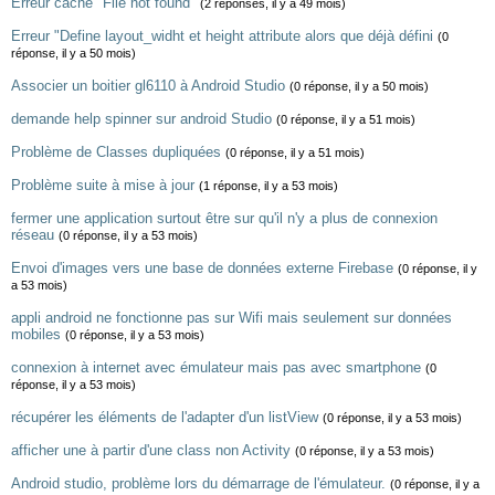
Erreur cache "File not found"
(2 réponses, il y a 49 mois)
Erreur "Define layout_widht et height attribute alors que déjà défini
(0
réponse, il y a 50 mois)
Associer un boitier gl6110 à Android Studio
(0 réponse, il y a 50 mois)
demande help spinner sur android Studio
(0 réponse, il y a 51 mois)
Problème de Classes dupliquées
(0 réponse, il y a 51 mois)
Problème suite à mise à jour
(1 réponse, il y a 53 mois)
fermer une application surtout être sur qu'il n'y a plus de connexion
réseau
(0 réponse, il y a 53 mois)
Envoi d'images vers une base de données externe Firebase
(0 réponse, il y
a 53 mois)
appli android ne fonctionne pas sur Wifi mais seulement sur données
mobiles
(0 réponse, il y a 53 mois)
connexion à internet avec émulateur mais pas avec smartphone
(0
réponse, il y a 53 mois)
récupérer les éléments de l'adapter d'un listView
(0 réponse, il y a 53 mois)
afficher une à partir d'une class non Activity
(0 réponse, il y a 53 mois)
Android studio, problème lors du démarrage de l'émulateur.
(0 réponse, il y a