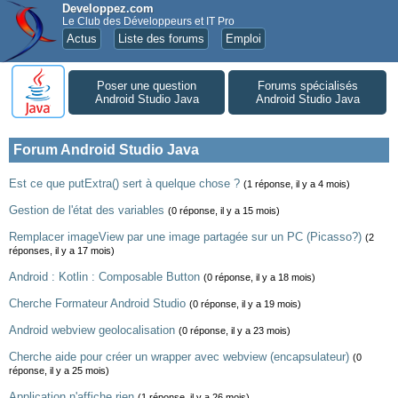
Developpez.com
Le Club des Développeurs et IT Pro
Actus
Liste des forums
Emploi
Poser une question
Forums spécialisés
Android Studio Java
Android Studio Java
Forum Android Studio Java
Est ce que putExtra() sert à quelque chose ?
(1 réponse, il y a 4 mois)
Gestion de l'état des variables
(0 réponse, il y a 15 mois)
Remplacer imageView par une image partagée sur un PC (Picasso?)
(2
réponses, il y a 17 mois)
Android : Kotlin : Composable Button
(0 réponse, il y a 18 mois)
Cherche Formateur Android Studio
(0 réponse, il y a 19 mois)
Android webview geolocalisation
(0 réponse, il y a 23 mois)
Cherche aide pour créer un wrapper avec webview (encapsulateur)
(0
réponse, il y a 25 mois)
Application n'affiche rien
(1 réponse, il y a 26 mois)