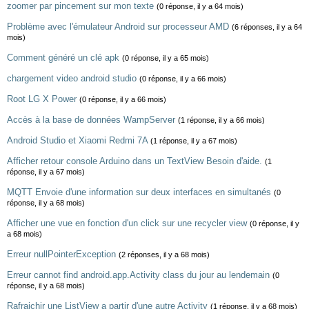
zoomer par pincement sur mon texte
(0 réponse, il y a 64 mois)
Problème avec l'émulateur Android sur processeur AMD
(6 réponses, il y a 64
mois)
Comment généré un clé apk
(0 réponse, il y a 65 mois)
chargement video android studio
(0 réponse, il y a 66 mois)
Root LG X Power
(0 réponse, il y a 66 mois)
Accès à la base de données WampServer
(1 réponse, il y a 66 mois)
Android Studio et Xiaomi Redmi 7A
(1 réponse, il y a 67 mois)
Afficher retour console Arduino dans un TextView Besoin d'aide.
(1
réponse, il y a 67 mois)
MQTT Envoie d'une information sur deux interfaces en simultanés
(0
réponse, il y a 68 mois)
Afficher une vue en fonction d'un click sur une recycler view
(0 réponse, il y
a 68 mois)
Erreur nullPointerException
(2 réponses, il y a 68 mois)
Erreur cannot find android.app.Activity class du jour au lendemain
(0
réponse, il y a 68 mois)
Rafraichir une ListView a partir d'une autre Activity
(1 réponse, il y a 68 mois)