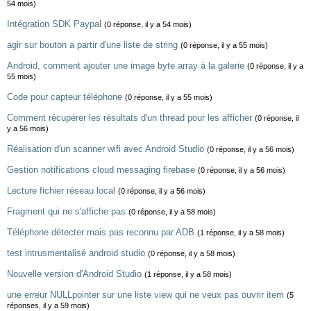
54 mois)
Intégration SDK Paypal
(0 réponse, il y a 54 mois)
agir sur bouton a partir d'une liste de string
(0 réponse, il y a 55 mois)
Android, comment ajouter une image byte array à la galerie
(0 réponse, il y a
55 mois)
Code pour capteur téléphone
(0 réponse, il y a 55 mois)
Comment récupérer les résultats d'un thread pour les afficher
(0 réponse, il
y a 56 mois)
Réalisation d'un scanner wifi avec Android Studio
(0 réponse, il y a 56 mois)
Gestion notifications cloud messaging firebase
(0 réponse, il y a 56 mois)
Lecture fichier réseau local
(0 réponse, il y a 56 mois)
Fragment qui ne s'affiche pas
(0 réponse, il y a 58 mois)
Téléphone détecter mais pas reconnu par ADB
(1 réponse, il y a 58 mois)
test intrusmentalisé android studio
(0 réponse, il y a 58 mois)
Nouvelle version d'Android Studio
(1 réponse, il y a 58 mois)
une erreur NULLpointer sur une liste view qui ne veux pas ouvrir item
(5
réponses, il y a 59 mois)