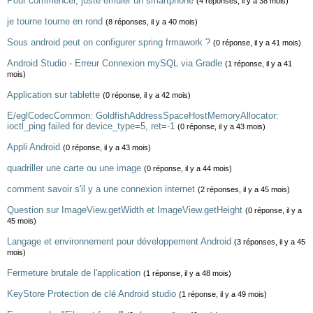
Pour commencer, juste émuler un smartphone
(4 réponses, il y a 38 mois)
je tourne tourne en rond
(8 réponses, il y a 40 mois)
Sous android peut on configurer spring frmawork ?
(0 réponse, il y a 41 mois)
Android Studio - Erreur Connexion mySQL via Gradle
(1 réponse, il y a 41
mois)
Application sur tablette
(0 réponse, il y a 42 mois)
E/eglCodecCommon: GoldfishAddressSpaceHostMemoryAllocator:
ioctl_ping failed for device_type=5, ret=-1
(0 réponse, il y a 43 mois)
Appli Android
(0 réponse, il y a 43 mois)
quadriller une carte ou une image
(0 réponse, il y a 44 mois)
comment savoir s'il y a une connexion internet
(2 réponses, il y a 45 mois)
Question sur ImageView.getWidth et ImageView.getHeight
(0 réponse, il y a
45 mois)
Langage et environnement pour développement Android
(3 réponses, il y a 45
mois)
Fermeture brutale de l'application
(1 réponse, il y a 48 mois)
KeyStore Protection de clé Android studio
(1 réponse, il y a 49 mois)