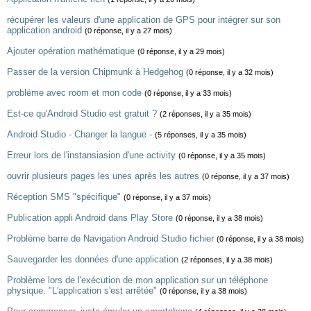
récupérer les valeurs d'une application de GPS pour intégrer sur son
application android
(0 réponse, il y a 27 mois)
Ajouter opération mathématique
(0 réponse, il y a 29 mois)
Passer de la version Chipmunk à Hedgehog
(0 réponse, il y a 32 mois)
probléme avec room et mon code
(0 réponse, il y a 33 mois)
Est-ce qu'Android Studio est gratuit ?
(2 réponses, il y a 35 mois)
Android Studio - Changer la langue -
(5 réponses, il y a 35 mois)
Erreur lors de l'instansiasion d'une activity
(0 réponse, il y a 35 mois)
ouvrir plusieurs pages les unes après les autres
(0 réponse, il y a 37 mois)
Réception SMS "spécifique"
(0 réponse, il y a 37 mois)
Publication appli Android dans Play Store
(0 réponse, il y a 38 mois)
Problème barre de Navigation Android Studio fichier
(0 réponse, il y a 38 mois)
Sauvegarder les données d'une application
(2 réponses, il y a 38 mois)
Problème lors de l'exécution de mon application sur un téléphone
physique. "L'application s'est arrêtée"
(0 réponse, il y a 38 mois)