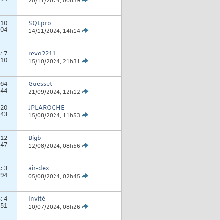
814
20/11/2024,
00h39
:
10
SQLpro
604
14/11/2024,
14h14
s:
7
revo2211
310
15/10/2024,
21h31
264
Guesset
344
21/09/2024,
12h12
:
20
JPLAROCHE
643
15/08/2024,
11h53
:
12
Bigb
847
12/08/2024,
08h56
s:
3
air-dex
194
05/08/2024,
02h45
s:
4
Invité
051
10/07/2024,
08h26