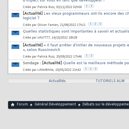
d’impact sur vous en tant que développeur ?
1
2
Créée par
Patrick Ruiz
, 03/11/2022 02h56
[Actualité]
Les vieux programmeurs ont-ils encore des ch
logiciel ?
1
2
3
Créée par
Olivier Famien
, 21/08/2022 17h11
Quelles statistiques sont importantes à savoir et actuali
Créée par
info7777
, 14/10/2022 18h28
[Actualité]
« Il faut arrêter d’initier de nouveaux projet
», selon Russinovich
1
2
Créée par
Patrick Ruiz
, 20/09/2022 17h46
Sondage :
[Actualité]
Quelle est la meilleure méthode p
1
2
3
Créée par
LittleWhite
, 10/05/2022 21h42
Actualités
TUTORIELS ALM
Forum
Général Développement
Débats sur le développemen