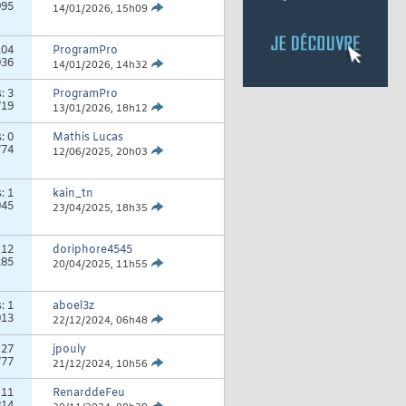
995
14/01/2026,
15h09
104
ProgramPro
036
14/01/2026,
14h32
s:
3
ProgramPro
719
13/01/2026,
18h12
s:
0
Mathis Lucas
774
12/06/2025,
20h03
s:
1
kain_tn
945
23/04/2025,
18h35
:
12
doriphore4545
285
20/04/2025,
11h55
s:
1
aboel3z
013
22/12/2024,
06h48
:
27
jpouly
777
21/12/2024,
10h56
:
11
RenarddeFeu