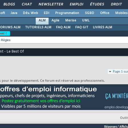
BLOGS
CHAT
NEWSLETTER
EMPLOI
ÉTUDES
DROIT
oft
Java
Dév. Web
EDI
Programmation
SGBD
Office
Mobiles
ALM
Agile
Merise
UML
FORUMS ALM
TUTORIELS ALM
FAQ ALM
FAQ GIT
LIVRES ALM
ent !
Règles
t - Le Best Of
Page 1 su
es pour le développement. Ce forum est réservé aux professionnels.
Outil
Réponses
/
Affich