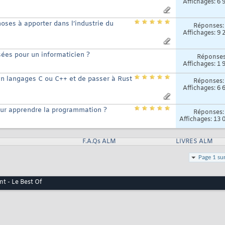
Affichages: 6 
oses à apporter dans l’industrie du
Réponses
Affichages: 9 
sées pour un informaticien ?
Réponse
Affichages: 1 
s en langages C ou C++ et de passer à Rust
Réponses
Affichages: 6 
our apprendre la programmation ?
Réponses
Affichages: 13 
F.A.Qs ALM
LIVRES ALM
Page 1 su
t - Le Best Of