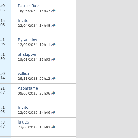
s:
0
Patrick Ruiz
905
16/06/2024,
15h37
:
15
Invité
506
22/04/2024,
14h48
s:
1
Pyramidev
136
12/02/2024,
10h11
s:
1
el_slapper
450
29/01/2024,
15h53
s:
0
vallica
614
25/11/2023,
22h12
:
21
Aspartame
207
09/08/2023,
22h36
s:
1
Invité
396
22/06/2023,
14h46
s:
3
juju26
867
27/05/2023,
12h03