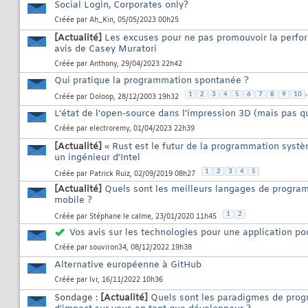
Social Login, Corporates only?
Créée par
Ah_Kin
, 05/05/2023 00h25
[Actualité]
Les excuses pour ne pas promouvoir la perfor
avis de Casey Muratori
Créée par
Anthony
, 29/04/2023 22h42
Qui pratique la programmation spontanée ?
.
1
2
3
4
5
6
7
8
9
10
Créée par
Doloop
, 28/12/2003 19h32
L’état de l’open-source dans l’impression 3D (mais pas 
Créée par
electroremy
, 01/04/2023 22h39
[Actualité]
« Rust est le futur de la programmation systè
un ingénieur d’Intel
1
2
3
4
5
Créée par
Patrick Ruiz
, 02/09/2019 08h27
[Actualité]
Quels sont les meilleurs langages de progra
mobile ?
1
2
Créée par
Stéphane le calme
, 23/01/2020 11h45
Vos avis sur les technologies pour une application p
Créée par
souviron34
, 08/12/2022 19h38
Alternative européenne à GitHub
Créée par
lvr
, 16/11/2022 10h36
Sondage :
[Actualité]
Quels sont les paradigmes de prog