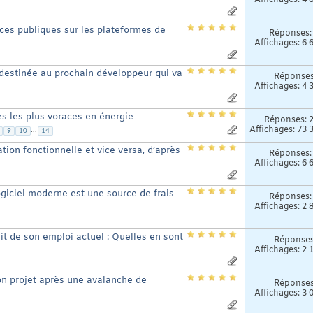
Affichages: 4 
ces publiques sur les plateformes de
Réponses
Affichages: 6 
destinée au prochain développeur qui va
Réponse
Affichages: 4 
s les plus voraces en énergie
Réponses:
Affichages: 73 
...
9
10
14
ion fonctionnelle et vice versa, d’après
Réponses
Affichages: 6 
giciel moderne est une source de frais
Réponses
Affichages: 2 
it de son emploi actuel : Quelles en sont
Réponse
Affichages: 2 
on projet après une avalanche de
Réponse
Affichages: 3 