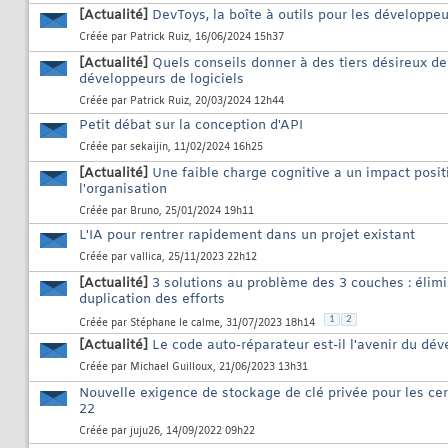
[Actualité]
DevToys, la boîte à outils pour les développe
Créée par
Patrick Ruiz
, 16/06/2024 15h37
[Actualité]
Quels conseils donner à des tiers désireux de
développeurs de logiciels
Créée par
Patrick Ruiz
, 20/03/2024 12h44
Petit débat sur la conception d'API
Créée par
sekaijin
, 11/02/2024 16h25
[Actualité]
Une faible charge cognitive a un impact positi
l'organisation
Créée par
Bruno
, 25/01/2024 19h11
L'IA pour rentrer rapidement dans un projet existant
Créée par
vallica
, 25/11/2023 22h12
[Actualité]
3 solutions au problème des 3 couches : élimi
duplication des efforts
1
2
Créée par
Stéphane le calme
, 31/07/2023 18h14
[Actualité]
Le code auto-réparateur est-il l'avenir du dév
Créée par
Michael Guilloux
, 21/06/2023 13h31
Nouvelle exigence de stockage de clé privée pour les ce
22
Créée par
juju26
, 14/09/2022 09h22