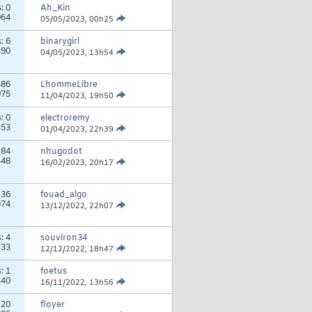
s:
0
Ah_Kin
964
05/05/2023,
00h25
s:
6
binarygirl
190
04/05/2023,
13h54
486
LhommeLibre
975
11/04/2023,
19h50
s:
0
electroremy
353
01/04/2023,
22h39
:
84
nhugodot
448
16/02/2023,
20h17
:
36
fouad_algo
074
13/12/2022,
22h07
s:
4
souviron34
333
12/12/2022,
18h47
s:
1
foetus
440
16/11/2022,
13h56
:
20
floyer