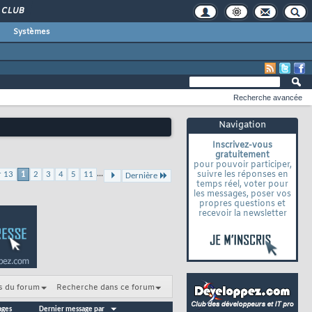
CLUB
Systèmes
Recherche avancée
Navigation
Inscrivez-vous
gratuitement
pour pouvoir participer,
...
suivre les réponses en
r 13
1
2
3
4
5
11
Dernière
temps réel, voter pour
les messages, poser vos
propres questions et
recevoir la newsletter
s du forum
Recherche dans ce forum
ages
Dernier message par