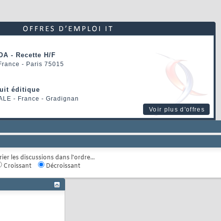
OA - Recette H/F
 France - Paris 75015
uit éditique
ALE
- France - Gradignan
Voir plus d'offres
rier les discussions dans l'ordre...
Croissant
Décroissant