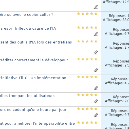
Affichages: 12 
re ou avec le copier-coller ?
Réponses:
Affichages: 38 
est-il frilleux à cause de l'IA
Réponse
Affichages: 6 
ent des outils d'IA lors des entretiens
Réponse
Affichages: 2 
créditer correctement le développeur
Réponse
Affichages: 2 
’initiative Fil-C : Un implémentation
Réponses
Affichages: 4 
iles trompant les utilisateurs
Réponse
Affichages: 2 
rs ne codent qu'une heure par jour
Réponses
Affichages: 9 
 pour améliorer l'interopérabilité entre
Réponses