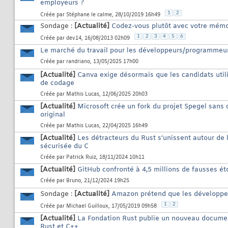
employeurs ?
1
2
Créée par
Stéphane le calme
, 28/10/2019 16h49
Sondage :
[Actualité]
Codez-vous plutôt avec votre mémoi
1
2
3
4
5
6
Créée par
dev14
, 16/08/2013 02h09
Le marché du travail pour les développeurs/programmeurs 
Créée par
randriano
, 13/05/2025 17h00
[Actualité]
Canva exige désormais que les candidats utilis
de codage
Créée par
Mathis Lucas
, 12/06/2025 20h03
[Actualité]
Microsoft crée un fork du projet Spegel sans 
original
Créée par
Mathis Lucas
, 22/04/2025 16h49
[Actualité]
Les détracteurs du Rust s’unissent autour de l
sécurisée du C
Créée par
Patrick Ruiz
, 18/11/2024 10h11
[Actualité]
GitHub confronté à 4,5 millions de fausses éto
Créée par
Bruno
, 21/12/2024 19h25
Sondage :
[Actualité]
Amazon prétend que les développeu
1
2
Créée par
Michael Guilloux
, 17/05/2019 09h58
[Actualité]
La Fondation Rust publie un nouveau document
Rust et C++