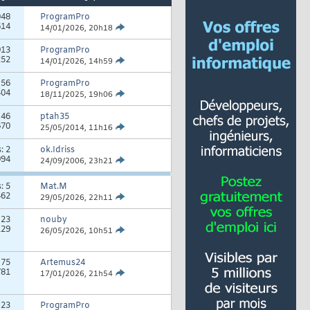
048
ProgramPro
614
14/01/2026,
20h18
913
ProgramPro
252
14/01/2026,
14h59
:
56
ProgramPro
404
18/11/2025,
19h06
:
46
ptah35
670
25/05/2014,
11h16
s:
2
ok.Idriss
994
24/09/2006,
23h21
s:
5
Mat.M
462
29/05/2026,
22h11
:
23
nouby
129
26/05/2026,
10h51
:
75
Artemus24
781
17/01/2026,
21h54
:
23
ProgramPro