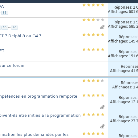
VA
Réponses:
1 
Affichages: 601 
.
53
Réponses:
1 
Affichages: 685 
...
10
96
ET ? Delphi 8 ou C# ?
Réponses
Affichages: 149 
NET
Réponses
Affichages: 151 
sur ce forum
Réponse
Affichages: 41 
Réponse
Affichages: 1 
compétences en programmation remporte
Réponses
Affichages: 12 
ivent-ils être initiés à la programmation
Réponses
Affichages: 27 
mmation les plus demandés par les
Réponses