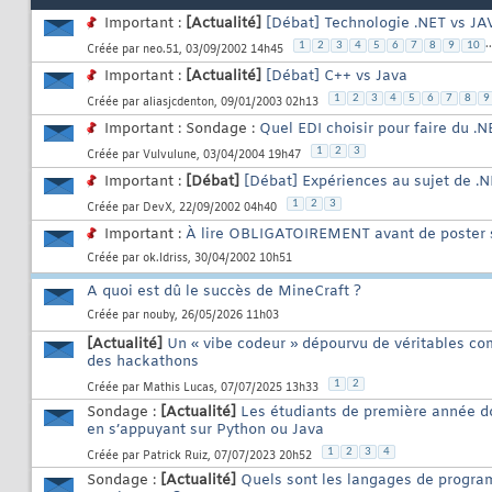
Important :
[Actualité]
[Débat] Technologie .NET vs JA
..
1
2
3
4
5
6
7
8
9
10
Créée par
neo.51
, 03/09/2002 14h45
Important :
[Actualité]
[Débat] C++ vs Java
1
2
3
4
5
6
7
8
9
Créée par
aliasjcdenton
, 09/01/2003 02h13
Important : Sondage :
Quel EDI choisir pour faire du .N
1
2
3
Créée par
Vulvulune
, 03/04/2004 19h47
Important :
[Débat]
[Débat] Expériences au sujet de .
1
2
3
Créée par
DevX
, 22/09/2002 04h40
Important :
À lire OBLIGATOIREMENT avant de poster 
Créée par
ok.Idriss
, 30/04/2002 10h51
A quoi est dû le succès de MineCraft ?
Créée par
nouby
, 26/05/2026 11h03
[Actualité]
Un « vibe codeur » dépourvu de véritables 
des hackathons
1
2
Créée par
Mathis Lucas
, 07/07/2025 13h33
Sondage :
[Actualité]
Les étudiants de première année do
en s’appuyant sur Python ou Java
1
2
3
4
Créée par
Patrick Ruiz
, 07/07/2023 20h52
Sondage :
[Actualité]
Quels sont les langages de progra