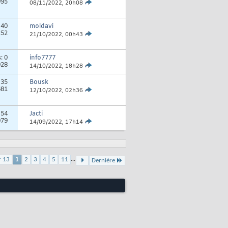
995
08/11/2022,
20h08
:
40
moldavi
252
21/10/2022,
00h43
s:
0
info7777
928
14/10/2022,
18h28
:
35
Bousk
681
12/10/2022,
02h36
:
54
Jacti
079
14/09/2022,
17h14
...
r 13
1
2
3
4
5
11
Dernière