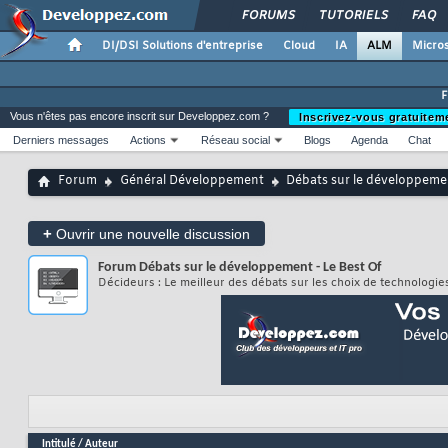
FORUMS
TUTORIELS
FAQ
DI/DSI Solutions d'entreprise
Cloud
IA
ALM
Micros
Vous n'êtes pas encore inscrit sur Developpez.com ?
Inscrivez-vous gratuitem
Derniers messages
Actions
Réseau social
Blogs
Agenda
Chat
Forum
Général Développement
Débats sur le développemen
+
Ouvrir une nouvelle discussion
Forum
Débats sur le développement - Le Best Of
Décideurs : Le meilleur des débats sur les choix de technologi
Intitulé
/
Auteur