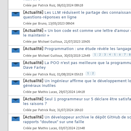
Créée par
Patrick Ruiz
, 06/02/2024 08h18
[Actualité]
Les LLM réduisent le partage des connaissan
questions-réponses en ligne
Créée par
Bruno
, 13/05/2023 08h04
[Actualité]
« Un bon code est comme une lettre d'amour 
le maintenir »
Créée par
Michael Guilloux
, 21/07/2023 10h05
[Actualité]
Programmation : une étude révèle les langage
1
2
3
4
5
6
7
8
Créée par
Michael Guilloux
, 30/03/2019 12h49
[Actualité]
La POO n’est pas meilleure que la programmat
Dave Farley
1
2
Créée par
Patrick Ruiz
, 01/08/2024 05h33
[Actualité]
Un ingénieur affirme que le développement lo
généraux inutiles
Créée par
Mathis Lucas
, 29/07/2024 14h18
[Actualité]
Seul 1 programmeur sur 5 déclare être satisfa
les raisons ?
Créée par
Patrick Ruiz
, 31/07/2024 16h10
[Actualité]
Un développeur archive le dépôt GitHub de s
rapports "douteux" sur une faille
Créée par
Mathis Lucas
, 03/07/2024 21h48