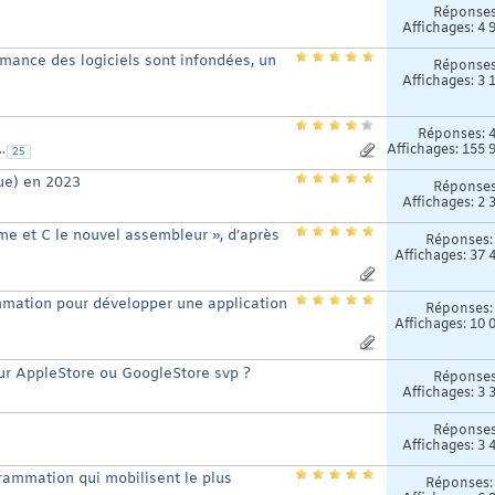
Réponse
Affichages: 4 
mance des logiciels sont infondées, un
Réponse
Affichages: 3 
Réponses:
Affichages: 155 
..
25
que) en 2023
Réponse
Affichages: 2 
me et C le nouvel assembleur », d’après
Réponses
Affichages: 37 
mmation pour développer une application
Réponses
Affichages: 10 
our AppleStore ou GoogleStore svp ?
Réponse
Affichages: 3 
Réponse
Affichages: 3 
rammation qui mobilisent le plus
Réponses