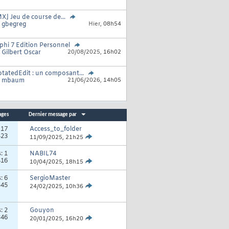
X] Jeu de course de...
r
gbegreg
Hier,
08h54
phi 7 Edition Personnel
r
Gilbert Oscar
20/08/2025,
16h02
tatedEdit : un composant...
r
mbaum
21/06/2026,
14h05
ages
Dernier message par
:
17
Access_to_folder
423
11/09/2025,
21h25
s:
1
NABIL74
416
10/04/2025,
18h15
s:
6
SergioMaster
545
24/02/2025,
10h36
s:
2
Gouyon
346
20/01/2025,
16h20