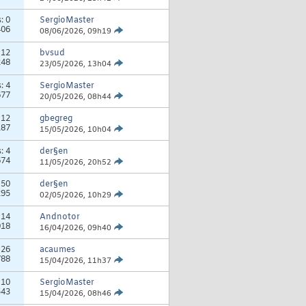
s:
0
SergioMaster
406
08/06/2026,
09h19
:
12
bvsud
248
23/05/2026,
13h04
s:
4
SergioMaster
677
20/05/2026,
08h44
:
12
gbegreg
187
15/05/2026,
10h04
s:
4
der§en
674
11/05/2026,
20h52
:
50
der§en
295
02/05/2026,
10h29
:
14
Andnotor
018
16/04/2026,
09h40
:
26
acaumes
788
15/04/2026,
11h37
:
10
SergioMaster
543
15/04/2026,
08h46