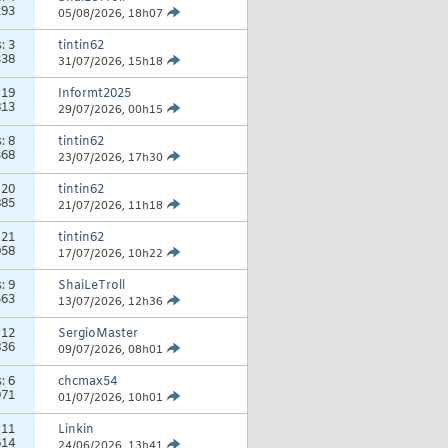
293
05/08/2026,
18h07
s:
3
tintin62
338
31/07/2026,
15h18
:
19
Informt2025
813
29/07/2026,
00h15
s:
8
tintin62
368
23/07/2026,
17h30
:
20
tintin62
885
21/07/2026,
11h18
:
21
tintin62
058
17/07/2026,
10h22
s:
9
ShaiLeTroll
563
13/07/2026,
12h36
:
12
SergioMaster
836
09/07/2026,
08h01
s:
6
chcmax54
071
01/07/2026,
10h01
:
11
Linkin
614
24/06/2026,
13h41