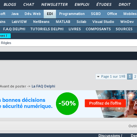
BLOGS
CHAT
NEWSLETTER
EMPLOI
ÉTUDES
DROIT
oft
Java
Dév. Web
EDI
Programmation
SGBD
Office
Mobiles
ains
LabVIEW
NetBeans
MATLAB
Scilab
Visual Studio
WinDev
F.A.Q DELPHI
TUTORIELS DELPHI
LIVRES
COMPOSANTS
SOURCES
ent !
Règles
Page 1 sur 198
1
2
Avant de poster ->
La FAQ Delphi
Outil
Discussions /
Der