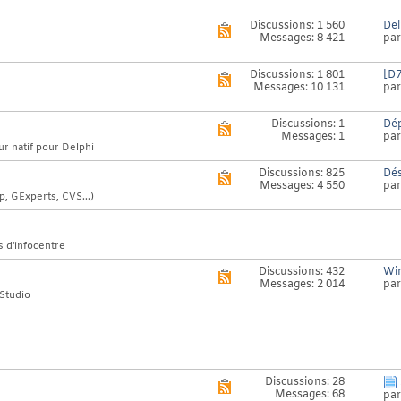
forum
Discussions: 1 560
Del
Voir
Messages: 8 421
pa
le
flux
RSS
Discussions: 1 801
[D7
Voir
de
Messages: 10 131
pa
le
ce
flux
forum
RSS
Discussions: 1
Dép
Voir
de
Messages: 1
pa
le
ce
 natif pour Delphi
flux
forum
RSS
Discussions: 825
Dés
Voir
de
Messages: 4 550
pa
le
ce
p, GExperts, CVS...)
flux
forum
RSS
de
ce
s d'infocentre
forum
Discussions: 432
Win
Voir
Messages: 2 014
pa
le
 Studio
flux
RSS
de
ce
forum
Discussions: 28
Voir
Messages: 68
pa
le