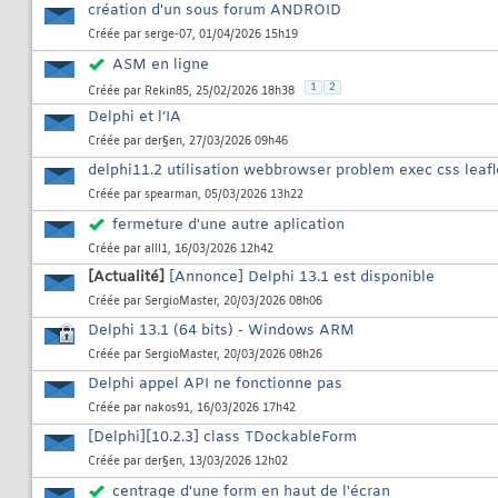
création d'un sous forum ANDROID
Créée par
serge-07
, 01/04/2026 15h19
ASM en ligne
1
2
Créée par
Rekin85
, 25/02/2026 18h38
Delphi et l’IA
Créée par
der§en
, 27/03/2026 09h46
delphi11.2 utilisation webbrowser problem exec css lea
Créée par
spearman
, 05/03/2026 13h22
fermeture d'une autre aplication
Créée par
alll1
, 16/03/2026 12h42
[Actualité]
[Annonce] Delphi 13.1 est disponible
Créée par
SergioMaster
, 20/03/2026 08h06
Delphi 13.1 (64 bits) - Windows ARM
Créée par
SergioMaster
, 20/03/2026 08h26
Delphi appel API ne fonctionne pas
Créée par
nakos91
, 16/03/2026 17h42
[Delphi][10.2.3] class TDockableForm
Créée par
der§en
, 13/03/2026 12h02
centrage d'une form en haut de l'écran