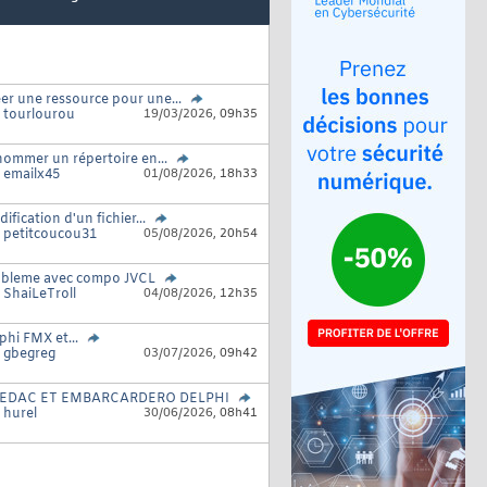
er une ressource pour une...
r
tourlourou
19/03/2026,
09h35
ommer un répertoire en...
r
emailx45
01/08/2026,
18h33
ification d'un fichier...
r
petitcoucou31
05/08/2026,
20h54
bleme avec compo JVCL
r
ShaiLeTroll
04/08/2026,
12h35
phi FMX et...
r
gbegreg
03/07/2026,
09h42
REDAC ET EMBARCARDERO DELPHI
r
hurel
30/06/2026,
08h41