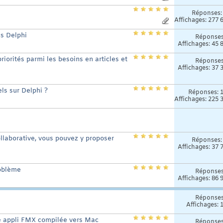
Réponses
Affichages: 277 
ls Delphi
Réponse
Affichages: 45 
riorités parmi les besoins en articles et
Réponse
Affichages: 37 
els sur Delphi ?
Réponses:
Affichages: 225 
llaborative, vous pouvez y proposer
Réponses
Affichages: 37 
roblème
Réponse
Affichages: 86 
Réponse
Affichages: 
e appli FMX compilée vers Mac
Réponse