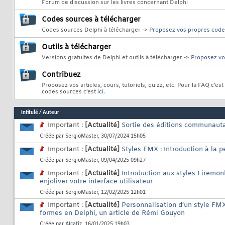
Forum de discussion sur les livres concernant Delphi
Codes sources à télécharger
Codes sources Delphi à télécharger ->
Proposez vos propres code
Outils à télécharger
Versions gratuites de Delphi et outils à télécharger ->
Proposez vos
Contribuez
Proposez vos articles, cours, tutoriels, quizz, etc. Pour la FAQ c'e
codes sources c'est
ici
.
Intitulé
/
Auteur
Important :
[Actualité]
Sortie des éditions communauta
Créée par
SergioMaster
, 30/07/2024 15h05
Important :
[Actualité]
Styles FMX : Introduction à la p
Créée par
SergioMaster
, 09/04/2025 09h27
Important :
[Actualité]
Introduction aux styles Firemon
enjoliver votre interface utilisateur
Créée par
SergioMaster
, 12/02/2025 12h01
Important :
[Actualité]
Personnalisation d’un style FMX
formes en Delphi, un article de Rémi Gouyon
Créée par
Alcatîz
, 16/01/2025 19h03