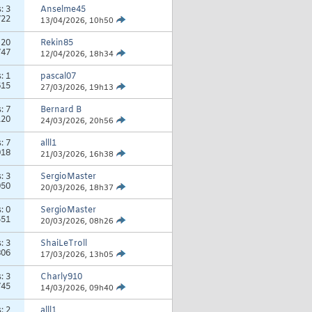
s:
3
Anselme45
722
13/04/2026,
10h50
:
20
Rekin85
747
12/04/2026,
18h34
s:
1
pascal07
615
27/03/2026,
19h13
s:
7
Bernard B
120
24/03/2026,
20h56
s:
7
alll1
018
21/03/2026,
16h38
s:
3
SergioMaster
050
20/03/2026,
18h37
s:
0
SergioMaster
551
20/03/2026,
08h26
s:
3
ShaiLeTroll
806
17/03/2026,
13h05
s:
3
Charly910
745
14/03/2026,
09h40
s:
2
alll1