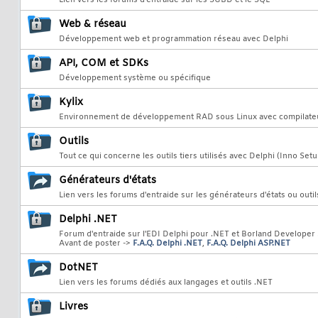
Lien vers les forums d'entraide sur les SGBD et le SQL
Web & réseau
Développement web et programmation réseau avec Delphi
API, COM et SDKs
Développement système ou spécifique
Kylix
Environnement de développement RAD sous Linux avec compilateur
Outils
Tout ce qui concerne les outils tiers utilisés avec Delphi (Inno Setu
Générateurs d'états
Lien vers les forums d'entraide sur les générateurs d'états ou outil
Delphi .NET
Forum d'entraide sur l'EDI Delphi pour .NET et Borland Developer
Avant de poster ->
F.A.Q. Delphi .NET
,
F.A.Q. Delphi ASP.NET
DotNET
Lien vers les forums dédiés aux langages et outils .NET
Livres