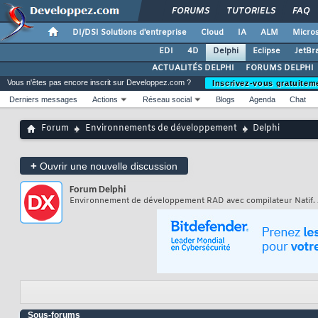
FORUMS
TUTORIELS
FAQ
DI/DSI Solutions d'entreprise
Cloud
IA
ALM
Micros
EDI
4D
Delphi
Eclipse
JetBr
ACTUALITÉS DELPHI
FORUMS DELPHI
Vous n'êtes pas encore inscrit sur Developpez.com ?
Inscrivez-vous gratuitem
Derniers messages
Actions
Réseau social
Blogs
Agenda
Chat
Forum
Environnements de développement
Delphi
+
Ouvrir une nouvelle discussion
Forum
Delphi
Environnement de développement RAD avec compilateur Natif. 
Sous-forums