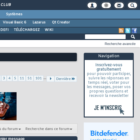
CLUB
Systèmes
Visual Basic 6
Lazarus
Qt Creator
DEFI
TÉLÉCHARGEZ
WIKI
Recherche avancée
Navigation
Inscrivez-vous
gratuitement
pour pouvoir participer,
...
suivre les réponses en
3
4
5
11
51
101
Dernière
temps réel, voter pour
les messages, poser vos
propres questions et
recevoir la newsletter
s du forum
Recherche dans ce forum
nier message