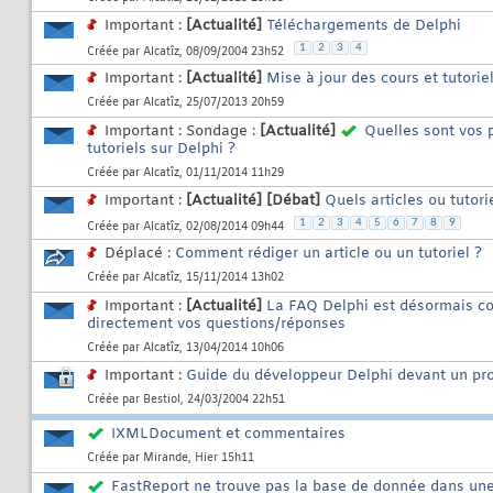
Important :
[Actualité]
Téléchargements de Delphi
1
2
3
4
Créée par
Alcatîz
, 08/09/2004 23h52
Important :
[Actualité]
Mise à jour des cours et tutorie
Créée par
Alcatîz
, 25/07/2013 20h59
Important : Sondage :
[Actualité]
Quelles sont vos p
tutoriels sur Delphi ?
Créée par
Alcatîz
, 01/11/2014 11h29
Important :
[Actualité]
[Débat]
Quels articles ou tutori
1
2
3
4
5
6
7
8
9
Créée par
Alcatîz
, 02/08/2014 09h44
Déplacé :
Comment rédiger un article ou un tutoriel ?
Créée par
Alcatîz
, 15/11/2014 13h02
Important :
[Actualité]
La FAQ Delphi est désormais co
directement vos questions/réponses
Créée par
Alcatîz
, 13/04/2014 10h06
Important :
Guide du développeur Delphi devant un p
Créée par
Bestiol
, 24/03/2004 22h51
IXMLDocument et commentaires
Créée par
Mirande
, Hier 15h11
FastReport ne trouve pas la base de donnée dans un