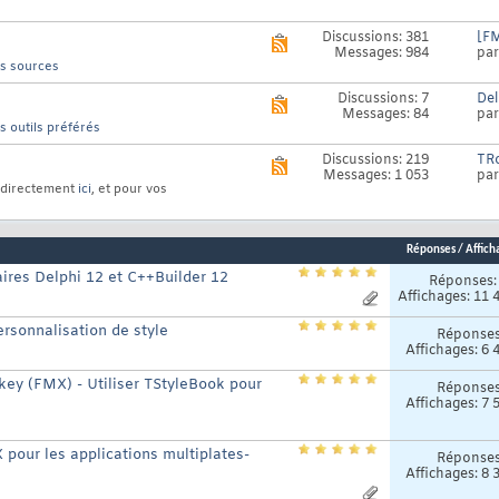
flux
RSS
Discussions: 381
[FM
Voir
de
Messages: 984
pa
le
ce
s sources
flux
forum
RSS
Discussions: 7
Del
Voir
de
Messages: 84
pa
le
ce
 outils préférés
flux
forum
RSS
Discussions: 219
TRo
Voir
de
Messages: 1 053
pa
le
ce
st directement
ici
, et pour vos
flux
forum
RSS
de
ce
Réponses
/
Affich
forum
ires Delphi 12 et C++Builder 12
Réponses
Affichages: 11 
ersonnalisation de style
Réponse
Affichages: 6 
key (FMX) - Utiliser TStyleBook pour
Réponse
Affichages: 7 
 pour les applications multiplates-
Réponse
Affichages: 8 