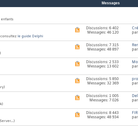
Messages
 enfants
Discussions: 6 402
Cré
Voir
Messages: 46 120
pa
le
: consultez
le guide Delphi
flux
RSS
Discussions: 7 315
Ren
Voir
de
Messages: 48 897
pa
le
ce
)
flux
forum
RSS
Discussions: 2 533
Mod
Voir
de
Messages: 13 602
pa
le
ce
flux
forum
RSS
Discussions: 5 850
pro
Voir
de
Messages: 32 369
pa
le
ce
ry)
flux
forum
RSS
Discussions: 1 005
Del
Voir
de
Messages: 7 026
pa
le
ce
k)
flux
forum
RSS
Discussions: 8 443
FI
Voir
de
Messages: 48 934
pa
le
ce
erver...)
flux
forum
RSS
de
ce