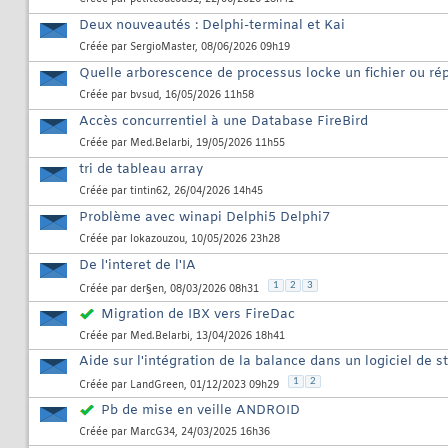
Deux nouveautés : Delphi-terminal et Kai
Créée par
SergioMaster
, 08/06/2026 09h19
Quelle arborescence de processus locke un fichier ou rép
Créée par
bvsud
, 16/05/2026 11h58
Accès concurrentiel à une Database FireBird
Créée par
Med.Belarbi
, 19/05/2026 11h55
tri de tableau array
Créée par
tintin62
, 26/04/2026 14h45
Problème avec winapi Delphi5 Delphi7
Créée par
lokazouzou
, 10/05/2026 23h28
De l'interet de l'IA
1
2
3
Créée par
der§en
, 08/03/2026 08h31
Migration de IBX vers FireDac
Créée par
Med.Belarbi
, 13/04/2026 18h41
Aide sur l'intégration de la balance dans un logiciel de s
1
2
Créée par
LandGreen
, 01/12/2023 09h29
Pb de mise en veille ANDROID
Créée par
MarcG34
, 24/03/2025 16h36