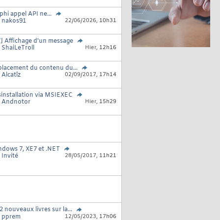
phi appel API ne...
r
nakos91
22/06/2026,
10h31
] Affichage d'un message
r
ShaiLeTroll
Hier,
12h16
lacement du contenu du...
r
Alcatîz
02/09/2017,
17h14
installation via MSIEXEC
r
Andnotor
Hier,
15h29
dows 7, XE7 et .NET
r
Invité
28/05/2017,
11h21
2 nouveaux livres sur la...
r
pprem
12/05/2023,
17h06