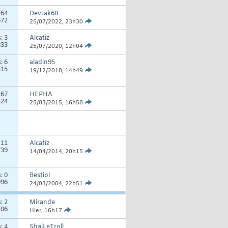
:
64
DevJak68
672
25/07/2022,
23h30
s:
3
Alcatîz
833
25/07/2020,
12h04
s:
6
aladin95
315
19/12/2018,
14h49
167
HEPHA
324
25/03/2015,
16h58
:
11
Alcatîz
739
14/04/2014,
20h15
s:
0
Bestiol
996
24/03/2004,
22h51
s:
2
Mirande
106
Hier,
16h17
s:
4
ShaiLeTroll