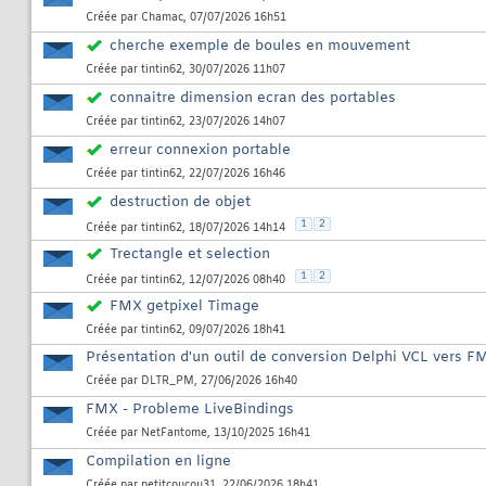
Créée par
Chamac
, 07/07/2026 16h51
cherche exemple de boules en mouvement
Créée par
tintin62
, 30/07/2026 11h07
connaitre dimension ecran des portables
Créée par
tintin62
, 23/07/2026 14h07
erreur connexion portable
Créée par
tintin62
, 22/07/2026 16h46
destruction de objet
1
2
Créée par
tintin62
, 18/07/2026 14h14
Trectangle et selection
1
2
Créée par
tintin62
, 12/07/2026 08h40
FMX getpixel Timage
Créée par
tintin62
, 09/07/2026 18h41
Présentation d'un outil de conversion Delphi VCL vers F
Créée par
DLTR_PM
, 27/06/2026 16h40
FMX - Probleme LiveBindings
Créée par
NetFantome
, 13/10/2025 16h41
Compilation en ligne
Créée par
petitcoucou31
, 22/06/2026 18h41