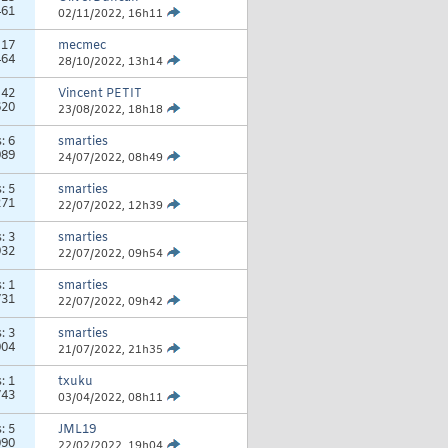
461
02/11/2022,
16h11
:
17
mecmec
464
28/10/2022,
13h14
:
42
Vincent PETIT
620
23/08/2022,
18h18
s:
6
smarties
989
24/07/2022,
08h49
s:
5
smarties
271
22/07/2022,
12h39
s:
3
smarties
932
22/07/2022,
09h54
s:
1
smarties
731
22/07/2022,
09h42
s:
3
smarties
004
21/07/2022,
21h35
s:
1
txuku
743
03/04/2022,
08h11
s:
5
JML19
090
22/02/2022,
19h04