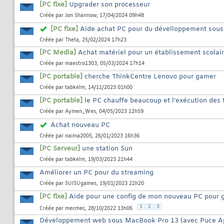
[PC fixe]
Upgrader son processeur
Créée par
Jon Shannow
, 17/04/2024 09h48
[PC fixe]
Aide achat PC pour du dévelloppement sous
Créée par
Theta
, 25/02/2024 17h23
[PC Media]
Achat matériel pour un établissement scolai
Créée par
maestro1303
, 05/03/2024 17h14
[PC portable]
cherche ThinkCentre Lenovo pour gamer
Créée par
tabkelm
, 14/11/2023 01h00
[PC portable]
le PC chauffe beaucoup et l'exécution des 
Créée par
Aymen_Wes
, 04/05/2023 12h59
Achat nouveau PC
Créée par
naima2005
, 26/01/2023 16h36
[PC Serveur]
une station Sun
Créée par
tabkelm
, 19/03/2023 21h44
Améliorer un PC pour du streaming
Créée par
SUISUgames
, 19/01/2023 22h20
[PC fixe]
Aide pour une config de mon nouveau PC pour 
1
2
3
Créée par
mecmec
, 28/10/2022 13h06
Développement web sous MacBook Pro 13 (avec Puce A