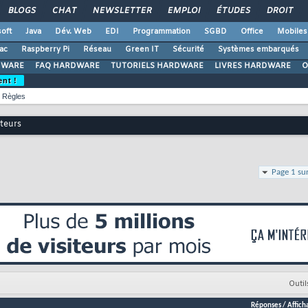
BLOGS
CHAT
NEWSLETTER
EMPLOI
ÉTUDES
DROIT
oft
Java
Dév. Web
EDI
Programmation
SGBD
Office
Mobiles
ac
Raspberry Pi
Réseau
Green IT
Sécurité
Systèmes embarqués
DWARE
FAQ HARDWARE
TUTORIELS HARDWARE
LIVRES HARDWARE
O
ent !
Règles
teurs
Page 1 su
Outil
Réponses
/
Affich