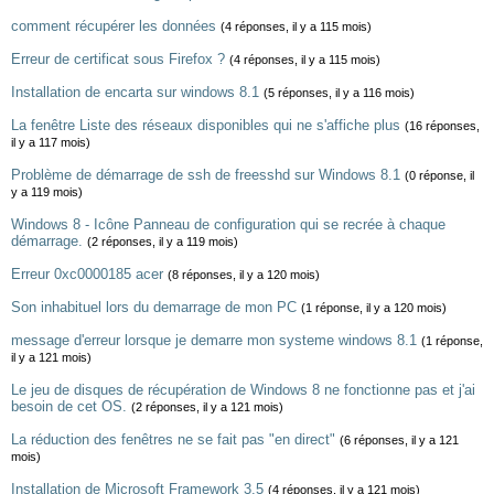
comment récupérer les données
(4 réponses, il y a 115 mois)
Erreur de certificat sous Firefox ?
(4 réponses, il y a 115 mois)
Installation de encarta sur windows 8.1
(5 réponses, il y a 116 mois)
La fenêtre Liste des réseaux disponibles qui ne s'affiche plus
(16 réponses,
il y a 117 mois)
Problème de démarrage de ssh de freesshd sur Windows 8.1
(0 réponse, il
y a 119 mois)
Windows 8 - Icône Panneau de configuration qui se recrée à chaque
démarrage.
(2 réponses, il y a 119 mois)
Erreur 0xc0000185 acer
(8 réponses, il y a 120 mois)
Son inhabituel lors du demarrage de mon PC
(1 réponse, il y a 120 mois)
message d'erreur lorsque je demarre mon systeme windows 8.1
(1 réponse,
il y a 121 mois)
Le jeu de disques de récupération de Windows 8 ne fonctionne pas et j'ai
besoin de cet OS.
(2 réponses, il y a 121 mois)
La réduction des fenêtres ne se fait pas "en direct"
(6 réponses, il y a 121
mois)
Installation de Microsoft Framework 3.5
(4 réponses, il y a 121 mois)