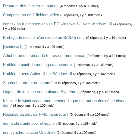
Désordre des fichiers du bureau
(4 réponses, il y a 99 mois)
Comparaison de 2 fichiers video
(5 réponses, il y a 100 mois)
connexion à distance depuis PC windows 8.1 vers windows 10
(4 réponses,
il y a 100 mois)
Partage de dossier d'un disque en RAID 5 soft.
(0 réponse, il y a 101 mois)
[windows 8]
(1 réponse, il y a 101 mois)
Afficher un compteur de temps sur mon bureau
(0 réponse, il y a 101 mois)
Problème point de montage raspberry pi
(1 réponse, il y a 102 mois)
Problème avec Active X sur Windows 8
(8 réponses, il y a 102 mois)
Signtool et erreur de paramètre
(6 réponses, il y a 105 mois)
Gagner de la place sur le disque Système
(3 réponses, il y a 107 mois)
Installer le windows de mon premier disque dur sur un deuxième disque
dur ?
(4 réponses, il y a 107 mois)
Réponse du serveur FMS incorrecte !
(0 réponse, il y a 107 mois)
demande d'aide pour utilisation
(0 réponse, il y a 108 mois)
non synchronisation OneDrive
(1 réponse, il y a 109 mois)