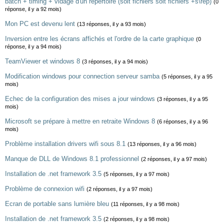
batch + timing + vidage d'un répertoire (soit fichiers soit fichiers +s\rep)
(0
réponse, il y a 92 mois)
Mon PC est devenu lent
(13 réponses, il y a 93 mois)
Inversion entre les écrans affichés et l'ordre de la carte graphique
(0
réponse, il y a 94 mois)
TeamViewer et windows 8
(3 réponses, il y a 94 mois)
Modification windows pour connection serveur samba
(5 réponses, il y a 95
mois)
Echec de la configuration des mises a jour windows
(3 réponses, il y a 95
mois)
Microsoft se prépare à mettre en retraite Windows 8
(6 réponses, il y a 96
mois)
Problème installation drivers wifi sous 8.1
(13 réponses, il y a 96 mois)
Manque de DLL de Windows 8.1 professionnel
(2 réponses, il y a 97 mois)
Installation de .net framework 3.5
(5 réponses, il y a 97 mois)
Problème de connexion wifi
(2 réponses, il y a 97 mois)
Ecran de portable sans lumière bleu
(11 réponses, il y a 98 mois)
Installation de .net framework 3.5
(2 réponses, il y a 98 mois)