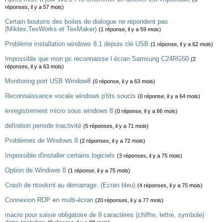
réponses, il y a 57 mois)
Certain boutons des boites de dialogue ne répondent pas
(Miktex,TexWorks et TexMaker)
(1 réponse, il y a 59 mois)
Problème installation windows 8.1 depuis clé USB
(1 réponse, il y a 62 mois)
Impossible que mon pc reconnaisse l écran Samsung C24RG50
(2
réponses, il y a 63 mois)
Monitoring port USB Window8
(0 réponse, il y a 63 mois)
Reconnaissance vocale windows p'tits soucis
(0 réponse, il y a 64 mois)
enregistrement micro sous windows 8
(0 réponse, il y a 66 mois)
définition periode inactivité
(5 réponses, il y a 71 mois)
Problèmes de Windows 8
(2 réponses, il y a 72 mois)
Impossible d'installer certains logiciels
(3 réponses, il y a 75 mois)
Option de Windows 8
(1 réponse, il y a 75 mois)
Crash de ntoskrnl au démarrage. (Ecran bleu)
(4 réponses, il y a 75 mois)
Connexion RDP en multi-écran
(20 réponses, il y a 77 mois)
macro pour saisie obligatoire de 9 caractères (chiffre, lettre, symbole)