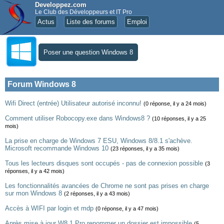
Developpez.com
Le Club des Développeurs et IT Pro
Actus
Liste des forums
Emploi
Poser une question Windows 8
Forum Windows 8
Wifi Direct (entrée) Utilisateur autorisé inconnu!
(0 réponse, il y a 24 mois)
Comment utiliser Robocopy.exe dans Windows8 ?
(10 réponses, il y a 25
mois)
La prise en charge de Windows 7 ESU, Windows 8/8.1 s'achève.
Microsoft recommande Windows 10
(23 réponses, il y a 35 mois)
Tous les lecteurs disques sont occupés - pas de connexion possible
(3
réponses, il y a 42 mois)
Les fonctionnalités avancées de Chrome ne sont pas prises en charge
sur mon Windows 8
(2 réponses, il y a 43 mois)
Accès à WIFI par login et mdp
(0 réponse, il y a 47 mois)
Après mise à jour W8.1 Pro renommer un dossier est impossible
(5