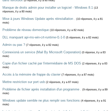
dans textxbox
(0 réponse, il y a 80 mois)
Manque de droits admin pour installer un logiciel - Windows 8.1
(13
réponses, il y a 80 mois)
Mise à jours Windows Update après réinstallation .
(10 réponses, il y a 81
mois)
Problème de réseau domestique
(10 réponses, il y a 82 mois)
DLL manquant api-ms-win-crt-runtime-l1-1-0
(5 réponses, il y a 82 mois)
Admin ou pas ?
(7 réponses, il y a 82 mois)
Connexionà un service (Mail By Microsoft Corporation)
(0 réponse, il y a 83
mois)
Copie d'un fichier caché par l'intermédiaire de MS DOS
(2 réponses, il y a 83
mois)
Accès à la mémoire de frappe du clavier
(7 réponses, il y a 87 mois)
Mettre restriction sur port usb
(2 réponses, il y a 87 mois)
Problème de fichier après installation d'un programme .
(9 réponses, il y a 89
mois)
Windows update semble ne plus remplir ses fonctions
(4 réponses, il y a 91
mois)