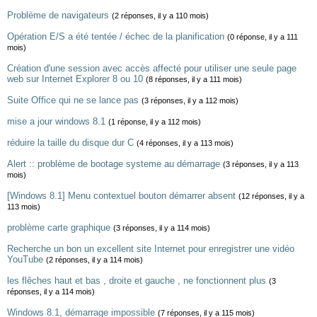
Problème de navigateurs
(2 réponses, il y a 110 mois)
Opération E/S a été tentée / échec de la planification
(0 réponse, il y a 111
mois)
Création d'une session avec accès affecté pour utiliser une seule page
web sur Internet Explorer 8 ou 10
(8 réponses, il y a 111 mois)
Suite Office qui ne se lance pas
(3 réponses, il y a 112 mois)
mise a jour windows 8.1
(1 réponse, il y a 112 mois)
réduire la taille du disque dur C
(4 réponses, il y a 113 mois)
Alert :: problème de bootage systeme au démarrage
(3 réponses, il y a 113
mois)
[Windows 8.1] Menu contextuel bouton démarrer absent
(12 réponses, il y a
113 mois)
problème carte graphique
(3 réponses, il y a 114 mois)
Recherche un bon un excellent site Internet pour enregistrer une vidéo
YouTube
(2 réponses, il y a 114 mois)
les flêches haut et bas , droite et gauche , ne fonctionnent plus
(3
réponses, il y a 114 mois)
Windows 8.1, démarrage impossible
(7 réponses, il y a 115 mois)