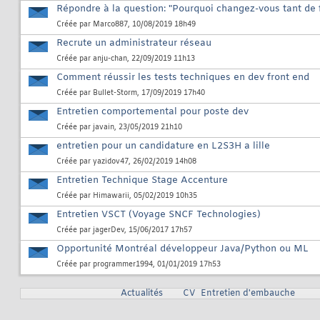
Répondre à la question: "Pourquoi changez-vous tant de 
Créée par
Marco887
, 10/08/2019 18h49
Recrute un administrateur réseau
Créée par
anju-chan
, 22/09/2019 11h13
Comment réussir les tests techniques en dev front end
Créée par
Bullet-Storm
, 17/09/2019 17h40
Entretien comportemental pour poste dev
Créée par
javain
, 23/05/2019 21h10
entretien pour un candidature en L2S3H a lille
Créée par
yazidov47
, 26/02/2019 14h08
Entretien Technique Stage Accenture
Créée par
Himawarii
, 05/02/2019 10h35
Entretien VSCT (Voyage SNCF Technologies)
Créée par
jagerDev
, 15/06/2017 17h57
Opportunité Montréal développeur Java/Python ou ML
Créée par
programmer1994
, 01/01/2019 17h53
Actualités
CV
Entretien d'embauche