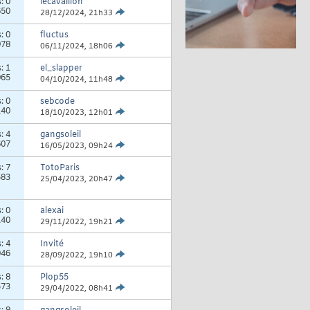
s:
0
lecavaillon
650
28/12/2024,
21h33
s:
0
fluctus
978
06/11/2024,
18h06
s:
1
el_slapper
965
04/10/2024,
11h48
s:
0
sebcode
140
18/10/2023,
12h01
s:
4
gangsoleil
607
16/05/2023,
09h24
s:
7
TotoParis
583
25/04/2023,
20h47
s:
0
alexai
140
29/11/2022,
19h21
s:
4
Invité
046
28/09/2022,
19h10
s:
8
Plop55
573
29/04/2022,
08h41