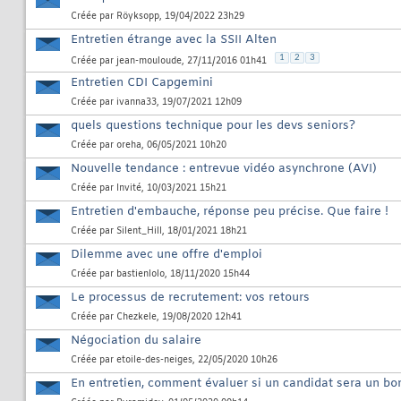
Créée par
Röyksopp
, 19/04/2022 23h29
Entretien étrange avec la SSII Alten
1
2
3
Créée par
jean-mouloude
, 27/11/2016 01h41
Entretien CDI Capgemini
Créée par
ivanna33
, 19/07/2021 12h09
quels questions technique pour les devs seniors?
Créée par
oreha
, 06/05/2021 10h20
Nouvelle tendance : entrevue vidéo asynchrone (AVI)
Créée par
Invité
, 10/03/2021 15h21
Entretien d'embauche, réponse peu précise. Que faire !
Créée par
Silent_Hill
, 18/01/2021 18h21
Dilemme avec une offre d'emploi
Créée par
bastienlolo
, 18/11/2020 15h44
Le processus de recrutement: vos retours
Créée par
Chezkele
, 19/08/2020 12h41
Négociation du salaire
Créée par
etoile-des-neiges
, 22/05/2020 10h26
En entretien, comment évaluer si un candidat sera un bon