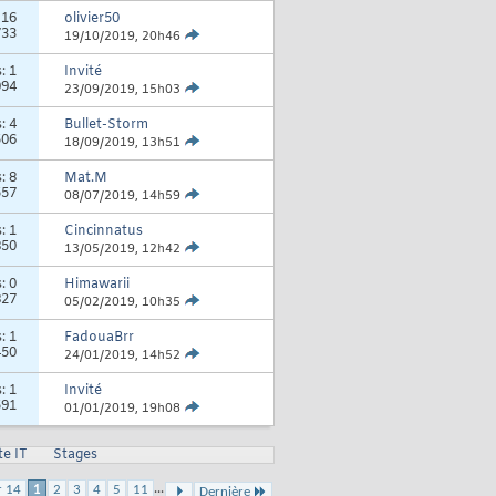
:
16
olivier50
733
19/10/2019,
20h46
s:
1
Invité
094
23/09/2019,
15h03
s:
4
Bullet-Storm
506
18/09/2019,
13h51
s:
8
Mat.M
557
08/07/2019,
14h59
s:
1
Cincinnatus
850
13/05/2019,
12h42
s:
0
Himawarii
827
05/02/2019,
10h35
s:
1
FadouaBrr
450
24/01/2019,
14h52
s:
1
Invité
591
01/01/2019,
19h08
te IT
Stages
...
r 14
1
2
3
4
5
11
Dernière