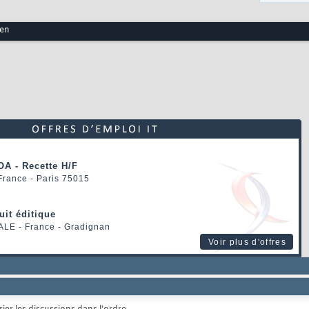
ien
OA - Recette H/F
 France - Paris 75015
uit éditique
ALE
- France - Gradignan
Voir plus d'offres