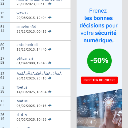
032
26/09/2023,
00h13
115
waw12
618
20/08/2015,
12h04
251
souviron34
314
23/11/2013,
00h15
:
80
antoinedroit
517
18/11/2013,
14h40
:
17
ptitcanari
358
01/04/2009,
19h48
:
12
AaâÂäÄàAaâÂäÄàAaâÂäÄ
861
20/11/2025,
23h18
s:
3
foetus
738
14/03/2025,
18h04
:
13
Mat.M
783
06/02/2025,
19h16
:
26
d_d_v
619
05/02/2025,
10h28