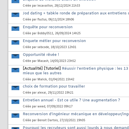
Créée par
lecavaillon
, 28/12/2024 21h33
Jod dating + tabkle ronde de préparation aux entretien
Créée par
fluctus
, 06/11/2024 18h06
Enquête pour reconversion
Créée par
Bobby0511
, 26/09/2024 14h25
Enquete métier pour reconversion
Créée par
sebcode
, 18/10/2023 12h01
Opportunité rêvée !
Créée par
Macash
, 14/05/2023 23h52
[Actualité]
[Tutoriel]
Réussir l’entretien physique : les 1
mieux que les autres
Créée par
Malick
, 01/04/2021 15h42
choix de formation pour travailler
Créée par
alexai
, 29/11/2022 19h21
Entretien annuel - Est ce utile ? Une augmentation ?
Créée par
weed
, 07/09/2022 09h17
Reconversion d'ingénieur mécanique en développeur/ing
Créée par
Benoit Dartois
, 27/10/2021 19h05
Pourquoi les recruteurs sont aussi lourds à nous demander