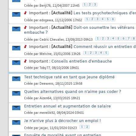
1
2
3
Créée par
Benji76
, 11/04/2007 11h45
Important :
[Actualité]
Les tests psychotechniques d'
1
2
3
4
5
6
Créée par
edogawa
, 11/12/2006 17h02
Important :
[Actualité]
Doit-on soumettre les vétérans
embauche ?
1
2
3
4
5
6
7
8
Créée par
Cedric Chevalier
, 13/09/2013 09h13
Important :
[Actualité]
Comment réussir un entretien 
1
2
3
4
5
Créée par
Melvine
, 15/01/2006 13h26
Important :
Conseils entretien d'embauche
Créée par
Toby77
, 08/10/2006 19h01
Test technique raté en tant que jeune diplômé
Créée par
Deewens
, 18/11/2025 13h58
Quelles alternatives quand on n'aime pas coder ?
Créée par
Aizen64
, 13/03/2025 18h21
Entretien annuel et augmentation de salaire
Créée par
menelik92
, 08/04/2024 03h01
Je n’arrive plus à décrocher un emploi !
1
2
Créée par
jacjac
, 11/01/2024 01h23
Enquête de moralité avant un entretien