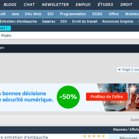
BLOGS
CHAT
NEWSLETTER
EMPLOI
ÉTUDES
DROIT
oft
Java
Dév. Web
EDI
Programmation
SGBD
Office
Mobiles
Entretien d'embauche
Salaires
SSII
Droit du travail
Annonces Emplois
ent !
Règles
ien
Page 1 su
Outil
Réponses
/
Affich
re entretien d'embauche
Réponses