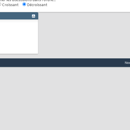
rier les discussions dans l'ordre...
Croissant
Décroissant
Nou