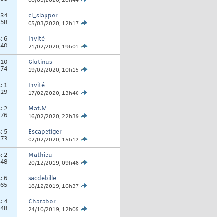
06/05/2020,
20h44
:
34
el_slapper
958
05/03/2020,
12h17
s:
6
Invité
640
21/02/2020,
19h01
:
10
Glutinus
174
19/02/2020,
10h15
s:
1
Invité
029
17/02/2020,
13h40
s:
2
Mat.M
276
16/02/2020,
22h39
s:
5
Escapetiger
473
02/02/2020,
15h12
s:
2
Mathieu__
748
20/12/2019,
09h48
s:
6
sacdebille
065
18/12/2019,
16h37
s:
4
Charabor
648
24/10/2019,
12h05