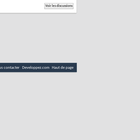
s contacter
Developpez.com
Haut de page