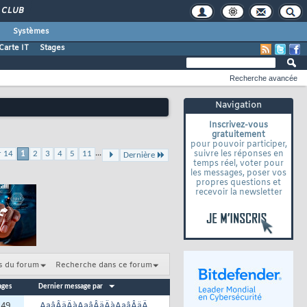
CLUB
Systèmes
Carte IT
Stages
Recherche avancée
Navigation
Inscrivez-vous
gratuitement
pour pouvoir participer,
...
suivre les réponses en
r 14
1
2
3
4
5
11
Dernière
temps réel, voter pour
les messages, poser vos
propres questions et
recevoir la newsletter
s du forum
Recherche dans ce forum
ages
Dernier message par
:
49
AaâÂäÄàAaâÂäÄàAaâÂäÄ