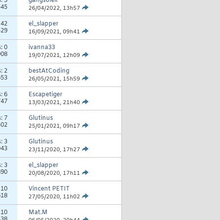
s:
9
gangsoleil
545
26/04/2022,
13h57
:
42
el_slapper
529
16/09/2021,
09h41
s:
0
ivanna33
908
19/07/2021,
12h09
s:
2
bestAtCoding
653
26/05/2021,
15h59
s:
6
Escapetiger
747
13/03/2021,
21h40
s:
7
Glutinus
502
25/01/2021,
09h17
s:
3
Glutinus
043
23/11/2020,
17h27
s:
3
el_slapper
690
20/08/2020,
17h11
:
10
Vincent PETIT
618
27/05/2020,
11h02
:
10
Mat.M
438