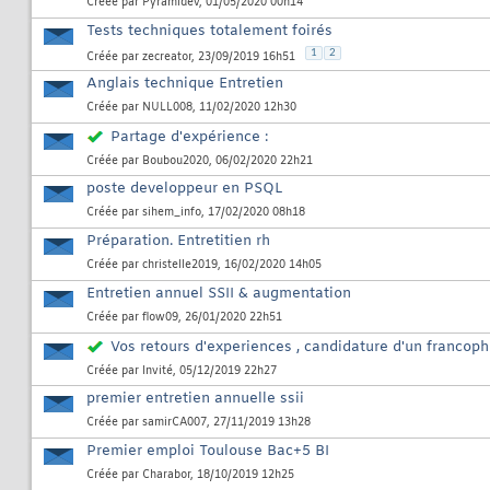
Créée par
Pyramidev
, 01/05/2020 00h14
Tests techniques totalement foirés
1
2
Créée par
zecreator
, 23/09/2019 16h51
Anglais technique Entretien
Créée par
NULL008
, 11/02/2020 12h30
Partage d'expérience :
Créée par
Boubou2020
, 06/02/2020 22h21
poste developpeur en PSQL
Créée par
sihem_info
, 17/02/2020 08h18
Préparation. Entretitien rh
Créée par
christelle2019
, 16/02/2020 14h05
Entretien annuel SSII & augmentation
Créée par
flow09
, 26/01/2020 22h51
Vos retours d'experiences , candidature d'un franco
Créée par
Invité
, 05/12/2019 22h27
premier entretien annuelle ssii
Créée par
samirCA007
, 27/11/2019 13h28
Premier emploi Toulouse Bac+5 BI
Créée par
Charabor
, 18/10/2019 12h25