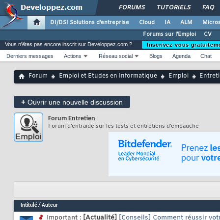
FORUMS
TUTORIELS
FAQ
DI/DSI Solutions d'entreprise
Cloud
IA
ALM
Micros
Forums sur l'Emploi
CV
Vous n'êtes pas encore inscrit sur Developpez.com ?
Inscrivez-vous gratuitem
Derniers messages
Actions
Réseau social
Blogs
Agenda
Chat
Forum
Emploi et Etudes en Informatique
Emploi
Entret
+
Ouvrir une nouvelle discussion
Forum
Entretien
Forum d'entraide sur les tests et entretiens d'embauche
Intitulé
/
Auteur
Important :
[Actualité]
[Conseils] Comment réussir vot