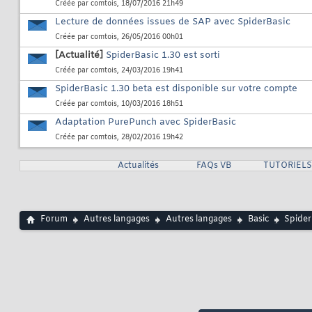
Créée par
comtois
, 18/07/2016 21h49
Lecture de données issues de SAP avec SpiderBasic
Créée par
comtois
, 26/05/2016 00h01
[Actualité]
SpiderBasic 1.30 est sorti
Créée par
comtois
, 24/03/2016 19h41
SpiderBasic 1.30 beta est disponible sur votre compte
Créée par
comtois
, 10/03/2016 18h51
Adaptation PurePunch avec SpiderBasic
Créée par
comtois
, 28/02/2016 19h42
Actualités
FAQs VB
TUTORIELS
Forum
Autres langages
Autres langages
Basic
Spider