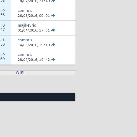
891
18/07/2016,
21h49
s:
0
comtois
856
26/05/2016,
00h01
s:
9
majikeyric
847
01/04/2016,
17h51
s:
1
comtois
830
14/03/2016,
19h19
s:
0
comtois
069
28/02/2016,
19h42
WIKI