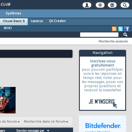
CLUB
Systèmes
Visual Basic 6
Lazarus
Qt Creator
WIKI
Recherche avancée
Navigation
Inscrivez-vous
gratuitement
pour pouvoir participer,
suivre les réponses en
temps réel, voter pour
les messages, poser vos
propres questions et
recevoir la newsletter
s du forum
Recherche dans ce forum
ages
Dernier message par