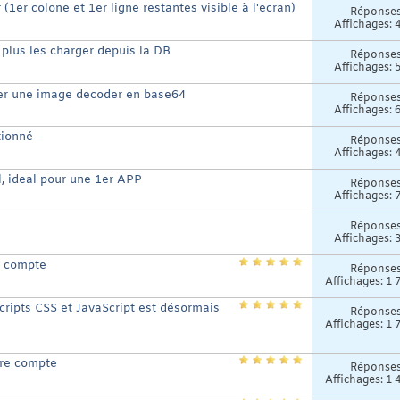
(1er colone et 1er ligne restantes visible à l'ecran)
Réponse
Affichages: 
plus les charger depuis la DB
Réponse
Affichages: 
her une image decoder en base64
Réponse
Affichages: 
tionné
Réponse
Affichages: 
l, ideal pour une 1er APP
Réponse
Affichages: 
Réponse
Affichages: 
e compte
Réponse
Affichages: 1 
scripts CSS et JavaScript est désormais
Réponse
Affichages: 1 
tre compte
Réponse
Affichages: 1 