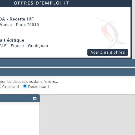
OA - Recette H/F
 France - Paris 75015
uit éditique
ALE
- France - Gradignan
Voir plus d'offres
rier les discussions dans l'ordre...
Croissant
Décroissant