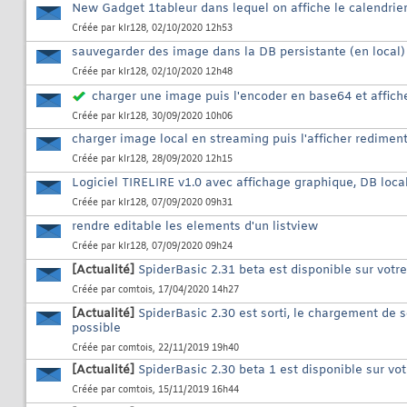
New Gadget 1tableur dans lequel on affiche le calendrier 
Créée par
klr128
, 02/10/2020 12h53
sauvegarder des image dans la DB persistante (en local) 
Créée par
klr128
, 02/10/2020 12h48
charger une image puis l'encoder en base64 et affic
Créée par
klr128
, 30/09/2020 10h06
charger image local en streaming puis l'afficher redimen
Créée par
klr128
, 28/09/2020 12h15
Logiciel TIRELIRE v1.0 avec affichage graphique, DB loca
Créée par
klr128
, 07/09/2020 09h31
rendre editable les elements d'un listview
Créée par
klr128
, 07/09/2020 09h24
[Actualité]
SpiderBasic 2.31 beta est disponible sur votr
Créée par
comtois
, 17/04/2020 14h27
[Actualité]
SpiderBasic 2.30 est sorti, le chargement de 
possible
Créée par
comtois
, 22/11/2019 19h40
[Actualité]
SpiderBasic 2.30 beta 1 est disponible sur vo
Créée par
comtois
, 15/11/2019 16h44