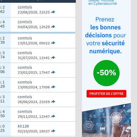
s:
2
comtois
562
23/06/2026,
21h25
s:
4
comtois
045
04/04/2016,
12h29
s:
2
comtois
739
13/01/2026,
00h22
s:
3
comtois
374
31/07/2025,
11h41
s:
3
comtois
706
23/02/2025,
17h47
s:
1
comtois
529
13/09/2024,
17h06
s:
3
comtois
911
26/06/2024,
21h59
s:
4
comtois
550
29/11/2022,
11h47
s:
0
klr128
625
02/10/2020,
16h37