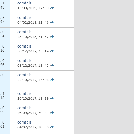
s:
1
comtois
349
13/09/2019,
17h50
s:
3
comtois
894
04/02/2019,
21h46
s:
0
comtois
634
25/10/2018,
21h52
s:
0
comtois
010
30/12/2017,
23h14
s:
0
comtois
696
08/12/2017,
15h42
s:
0
comtois
955
22/10/2017,
14h08
s:
1
comtois
218
18/10/2017,
19h29
s:
0
comtois
899
26/09/2017,
20h41
s:
0
comtois
401
04/07/2017,
18h58