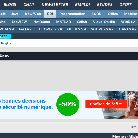
BLOGS
CHAT
NEWSLETTER
EMPLOI
ÉTUDES
DROIT
oft
Java
Dév. Web
EDI
Programmation
SGBD
Office
Mobiles
ains
LabVIEW
NetBeans
MATLAB
Scilab
Visual Studio
WinDev
RUM VB
FAQ VB
TUTORIELS VB
OUTILS VB
SOURCES VB
LIVRES VB
ent !
Règles
Basic
Outil
Réponses
/
Affich