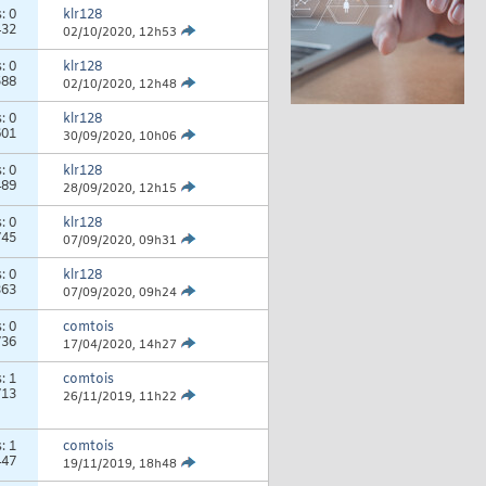
s:
0
klr128
432
02/10/2020,
12h53
s:
0
klr128
588
02/10/2020,
12h48
s:
0
klr128
601
30/09/2020,
10h06
s:
0
klr128
489
28/09/2020,
12h15
s:
0
klr128
745
07/09/2020,
09h31
s:
0
klr128
363
07/09/2020,
09h24
s:
0
comtois
736
17/04/2020,
14h27
s:
1
comtois
713
26/11/2019,
11h22
s:
1
comtois
447
19/11/2019,
18h48