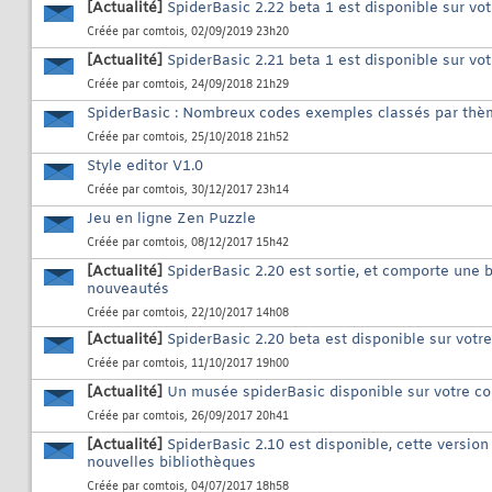
[Actualité]
SpiderBasic 2.22 beta 1 est disponible sur vo
Créée par
comtois
, 02/09/2019 23h20
[Actualité]
SpiderBasic 2.21 beta 1 est disponible sur vo
Créée par
comtois
, 24/09/2018 21h29
SpiderBasic : Nombreux codes exemples classés par th
Créée par
comtois
, 25/10/2018 21h52
Style editor V1.0
Créée par
comtois
, 30/12/2017 23h14
Jeu en ligne Zen Puzzle
Créée par
comtois
, 08/12/2017 15h42
[Actualité]
SpiderBasic 2.20 est sortie, et comporte une 
nouveautés
Créée par
comtois
, 22/10/2017 14h08
[Actualité]
SpiderBasic 2.20 beta est disponible sur votr
Créée par
comtois
, 11/10/2017 19h00
[Actualité]
Un musée spiderBasic disponible sur votre c
Créée par
comtois
, 26/09/2017 20h41
[Actualité]
SpiderBasic 2.10 est disponible, cette version
nouvelles bibliothèques
Créée par
comtois
, 04/07/2017 18h58