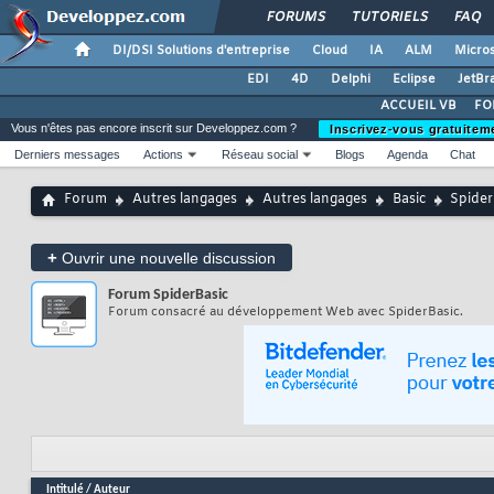
FORUMS
TUTORIELS
FAQ
DI/DSI Solutions d'entreprise
Cloud
IA
ALM
Micros
EDI
4D
Delphi
Eclipse
JetBr
ACCUEIL VB
FO
Vous n'êtes pas encore inscrit sur Developpez.com ?
Inscrivez-vous gratuitem
Derniers messages
Actions
Réseau social
Blogs
Agenda
Chat
Forum
Autres langages
Autres langages
Basic
Spider
+
Ouvrir une nouvelle discussion
Forum
SpiderBasic
Forum consacré au développement Web avec SpiderBasic.
Intitulé
/
Auteur