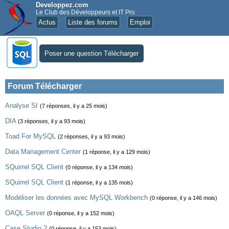
Developpez.com
Le Club des Développeurs et IT Pro
Actus
Liste des forums
Emploi
Poser une question Télécharger
Forum Télécharger
Analyse SI
(7 réponses, il y a 25 mois)
DIA
(3 réponses, il y a 93 mois)
Toad For MySQL
(2 réponses, il y a 93 mois)
Data Management Center
(1 réponse, il y a 129 mois)
SQuirrel SQL Client
(0 réponse, il y a 134 mois)
SQuirrel SQL Client
(1 réponse, il y a 135 mois)
Modéliser les données avec MySQL Workbench
(0 réponse, il y a 146 mois)
OAQL Server
(0 réponse, il y a 152 mois)
Case Studio 2
(0 réponse, il y a 153 mois)