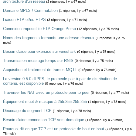
architecture d'un réseau
(2 réponses, il y a 67 mois)
Domaine MPLS / Commutation
(1 réponse, il y a 67 mois)
Liaison FTP et/ou FTPS
(3 réponses, il y a 71 mois)
Connexion impossible FTP Orange Perso
(12 réponses, il y a 75 mois)
Noms des fragments formants une adresse réseaux
(1 réponse, il y a 75
mois)
Besoin d'aide pour exercice sur wireshark
(0 réponse, il y a 75 mois)
Transmission message temps sur RNIS
(0 réponse, il y a 75 mois)
Acquisition et traitement de trames MQTT
(0 réponse, il y a 76 mois)
La version 0.5.0 d'IPFS, le protocole pair-à-pair de distribution de
contenu, est disponible
(0 réponse, il y a 76 mois)
Traverser les NAT avec un protocole peer to peer
(0 réponse, il y a 77 mois)
Équipement muet & masque à 255.255.255.255
(1 réponse, il y a 78 mois)
Décodage du segment TCP
(1 réponse, il y a 78 mois)
Besoin d'aide connection TCP vers domotique
(1 réponse, il y a 78 mois)
Pourquoi dit on que TCP est un protocole de bout en bout
(7 réponses, il y a
78 mois)