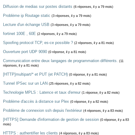
Diffusion de medias sur postes distants
(6 réponses, il y a 79 mois)
Problème ip Routage static
(3 réponses, il y a 79 mois)
Lecture d'un échange USB
(3 réponses, il y a 79 mois)
fortinet 100E , 60E
(2 réponses, il y a 79 mois)
Spoofing protocol TCP, es-ce possible ?
(2 réponses, il y a 81 mois)
Ouverture port UDP 9090
(0 réponse, il y a 81 mois)
Communication entre deux langages de programmation différents.
(11
réponses, il y a 81 mois)
[HTTP]multipart/* et PUT (et PATCH)
(0 réponse, il y a 81 mois)
Tunnel IPSec sur un LAN
(25 réponses, il y a 82 mois)
Technologie MPLS : Latence et taux d'erreur
(1 réponse, il y a 82 mois)
Problème d'accès à distance sur Plex
(0 réponse, il y a 82 mois)
Problème de connexion ssh depuis l'extérieur
(4 réponses, il y a 83 mois)
[HTTPS] Demande d'information de gestion de session
(0 réponse, il y a 83
mois)
HTTPS : authentifier les clients
(4 réponses, il y a 83 mois)