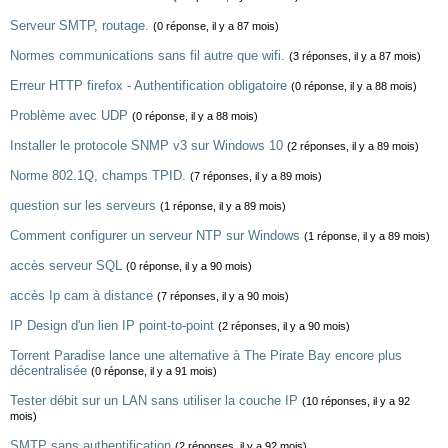
Serveur SMTP, routage.
(0 réponse, il y a 87 mois)
Normes communications sans fil autre que wifi.
(3 réponses, il y a 87 mois)
Erreur HTTP firefox - Authentification obligatoire
(0 réponse, il y a 88 mois)
Problème avec UDP
(0 réponse, il y a 88 mois)
Installer le protocole SNMP v3 sur Windows 10
(2 réponses, il y a 89 mois)
Norme 802.1Q, champs TPID.
(7 réponses, il y a 89 mois)
question sur les serveurs
(1 réponse, il y a 89 mois)
Comment configurer un serveur NTP sur Windows
(1 réponse, il y a 89 mois)
accès serveur SQL
(0 réponse, il y a 90 mois)
accès Ip cam à distance
(7 réponses, il y a 90 mois)
IP Design d'un lien IP point-to-point
(2 réponses, il y a 90 mois)
Torrent Paradise lance une alternative à The Pirate Bay encore plus
décentralisée
(0 réponse, il y a 91 mois)
Tester débit sur un LAN sans utiliser la couche IP
(10 réponses, il y a 92
mois)
SMTP sans authentification
(2 réponses, il y a 92 mois)