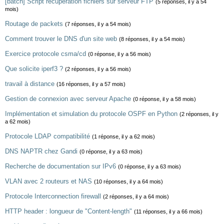
[batch] Script récupération fichiers sur serveur FTP
(5 réponses, il y a 54
mois)
Routage de packets
(7 réponses, il y a 54 mois)
Comment trouver le DNS d'un site web
(8 réponses, il y a 54 mois)
Exercice protocole csma/cd
(0 réponse, il y a 56 mois)
Que solicite iperf3 ?
(2 réponses, il y a 56 mois)
travail à distance
(16 réponses, il y a 57 mois)
Gestion de connexion avec serveur Apache
(0 réponse, il y a 58 mois)
Implémentation et simulation du protocole OSPF en Python
(2 réponses, il y
a 62 mois)
Protocole LDAP compatibilité
(1 réponse, il y a 62 mois)
DNS NAPTR chez Gandi
(0 réponse, il y a 63 mois)
Recherche de documentation sur IPv6
(0 réponse, il y a 63 mois)
VLAN avec 2 routeurs et NAS
(10 réponses, il y a 64 mois)
Protocole Interconnection firewall
(2 réponses, il y a 64 mois)
HTTP header : longueur de "Content-length"
(11 réponses, il y a 66 mois)