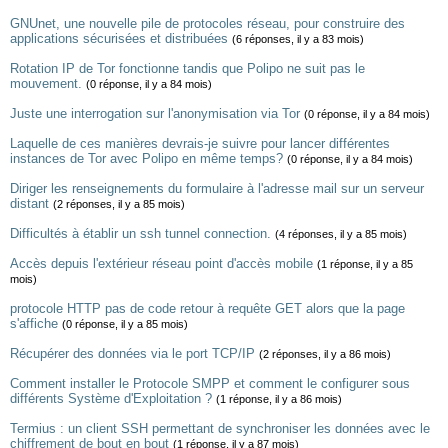
GNUnet, une nouvelle pile de protocoles réseau, pour construire des
applications sécurisées et distribuées
(6 réponses, il y a 83 mois)
Rotation IP de Tor fonctionne tandis que Polipo ne suit pas le
mouvement.
(0 réponse, il y a 84 mois)
Juste une interrogation sur l'anonymisation via Tor
(0 réponse, il y a 84 mois)
Laquelle de ces manières devrais-je suivre pour lancer différentes
instances de Tor avec Polipo en même temps?
(0 réponse, il y a 84 mois)
Diriger les renseignements du formulaire à l'adresse mail sur un serveur
distant
(2 réponses, il y a 85 mois)
Difficultés à établir un ssh tunnel connection.
(4 réponses, il y a 85 mois)
Accès depuis l'extérieur réseau point d'accès mobile
(1 réponse, il y a 85
mois)
protocole HTTP pas de code retour à requête GET alors que la page
s'affiche
(0 réponse, il y a 85 mois)
Récupérer des données via le port TCP/IP
(2 réponses, il y a 86 mois)
Comment installer le Protocole SMPP et comment le configurer sous
différents Système d'Exploitation ?
(1 réponse, il y a 86 mois)
Termius : un client SSH permettant de synchroniser les données avec le
chiffrement de bout en bout
(1 réponse, il y a 87 mois)