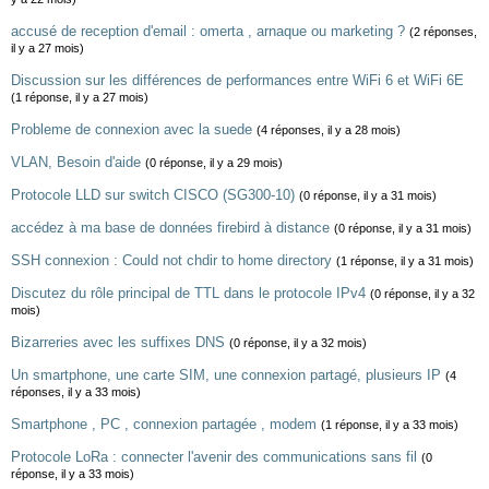
accusé de reception d'email : omerta , arnaque ou marketing ?
(2 réponses,
il y a 27 mois)
Discussion sur les différences de performances entre WiFi 6 et WiFi 6E
(1 réponse, il y a 27 mois)
Probleme de connexion avec la suede
(4 réponses, il y a 28 mois)
VLAN, Besoin d'aide
(0 réponse, il y a 29 mois)
Protocole LLD sur switch CISCO (SG300-10)
(0 réponse, il y a 31 mois)
accédez à ma base de données firebird à distance
(0 réponse, il y a 31 mois)
SSH connexion : Could not chdir to home directory
(1 réponse, il y a 31 mois)
Discutez du rôle principal de TTL dans le protocole IPv4
(0 réponse, il y a 32
mois)
Bizarreries avec les suffixes DNS
(0 réponse, il y a 32 mois)
Un smartphone, une carte SIM, une connexion partagé, plusieurs IP
(4
réponses, il y a 33 mois)
Smartphone , PC , connexion partagée , modem
(1 réponse, il y a 33 mois)
Protocole LoRa : connecter l'avenir des communications sans fil
(0
réponse, il y a 33 mois)