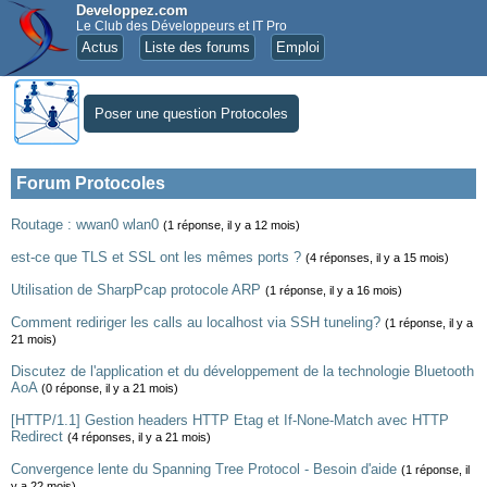
Developpez.com
Le Club des Développeurs et IT Pro
Actus
Liste des forums
Emploi
Poser une question Protocoles
Forum Protocoles
Routage : wwan0 wlan0
(1 réponse, il y a 12 mois)
est-ce que TLS et SSL ont les mêmes ports ?
(4 réponses, il y a 15 mois)
Utilisation de SharpPcap protocole ARP
(1 réponse, il y a 16 mois)
Comment rediriger les calls au localhost via SSH tuneling?
(1 réponse, il y a
21 mois)
Discutez de l'application et du développement de la technologie Bluetooth
AoA
(0 réponse, il y a 21 mois)
[HTTP/1.1] Gestion headers HTTP Etag et If-None-Match avec HTTP
Redirect
(4 réponses, il y a 21 mois)
Convergence lente du Spanning Tree Protocol - Besoin d'aide
(1 réponse, il
y a 22 mois)