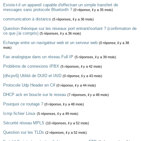
Existe-t-il un appareil capable d'effectuer un simple transfert de
messages sans protocole Bluetooth ?
(0 réponse, il y a 35 mois)
communication à distance
(5 réponses, il y a 36 mois)
Question théorique sur les réseaux port entrant/sortant ? (confirmation de
ce que j'ai compris)
(5 réponses, il y a 36 mois)
Echange entre un navigateur web et un serveur web
(0 réponse, il y a 38
mois)
Fax analogique dans un réseau Full IP
(5 réponses, il y a 39 mois)
Problème de connexions IPBX
(5 réponses, il y a 42 mois)
[dhcpv6] Utilité de DUID et IAID
(0 réponse, il y a 43 mois)
Protocole Udp Header en C#
(0 réponse, il y a 44 mois)
DHCP ack en boucle sur le reseau
(7 réponses, il y a 48 mois)
Pourquoi ce routage ?
(0 réponse, il y a 48 mois)
Icmp fichier Linux
(5 réponses, il y a 49 mois)
Sécurité réseau MPLS
(10 réponses, il y a 52 mois)
Question sur les TLDs
(2 réponses, il y a 52 mois)