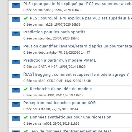
PLS : pourquoi le % expliqué par PC2 est supérieur à cel
Créée par
mainak29
, 15/07/2020 16h43
PLS : pourquoi le % expliqué par PC2 est supérieur à 
Créée par
mainak29
, 15/07/2020 16h38
Prédiction pour les paris sportifs
Créée par
stephdec
, 20/04/2020 15h40
Peut on quantifier l'avance/retard d'après un pourcentag
Créée par
debutantphp_70
, 23/02/2020 14h47
Prédiction à partir d'un modèle PMML
Créée par
DATA MINER
, 16/03/2014 13h29
[SAS] Bagging : comment récupérer le modèle agrégé ?
Créée par
MAC_CEDRIQUE
, 15/01/2020 15h38
Recherche d'une idée de modèle
Créée par
marou1991
, 05/11/2019 11h20
Perceptron multicouches pour un XOR
Créée par
AntoJvlt
, 22/09/2019 18h14
Données synthétiques pour une régression
Créée par
salim001
, 29/08/2019 11h55
Jeux de données d'entraînement et de test