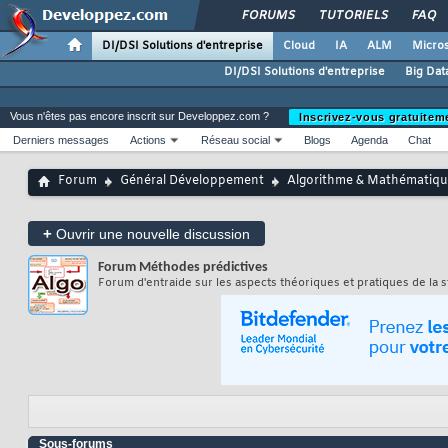
FORUMS
TUTORIELS
FAQ
DI/DSI Solutions d'entreprise
Cloud
IA
ALM
Micros
DI/DSI Solutions d'entreprise
Big Dat
Vous n'êtes pas encore inscrit sur Developpez.com ?
Inscrivez-vous gratuitem
Derniers messages
Actions
Réseau social
Blogs
Agenda
Chat
Forum
Général Développement
Algorithme & Mathématiqu
+
Ouvrir une nouvelle discussion
Forum
Méthodes prédictives
Forum d'entraide sur les aspects théoriques et pratiques de la st
Sous-forums