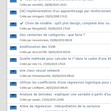
Créée par
salim001
, 28/08/2019 13h31
[IA] Implémentation d'un apprentissage par renforcemen
Créée par
shinigami
, 03/02/2008 17h31
Choix de modèle : split plot design, complete bloc ou 
Créée par
Margotte02
, 05/06/2019 17h16
Des centaines de catégories : que faire ?
Créée par
nouramcnean
, 03/06/2019 00h19
Amélioration des SVM
Créée par
devCom790
, 29/05/2019 05h29
Quelle méthode pour calculer le r² dans le cadre d'une 
Créée par
Inès CG
, 27/05/2019 17h24
one class neural network
Créée par
thomasduvette
, 05/04/2019 09h16
Utiliser les coefficients d'une régression logistique pour 
Créée par
LoliMarth
, 18/03/2019 09h34
Analyse de données : expliquer une variable à partir d'au
Créée par
yazaki
, 27/02/2019 12h06
Arbre de régression - Interprétation de la variance