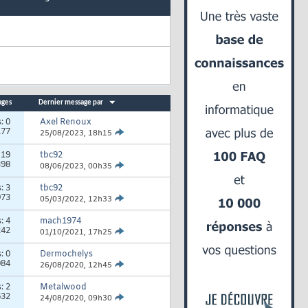
ages
Dernier message par
s:
0
Axel Renoux
177
25/08/2023,
18h15
:
19
tbc92
398
08/06/2023,
00h35
s:
3
tbc92
973
05/03/2022,
12h33
s:
4
mach1974
242
01/10/2021,
17h25
s:
0
Dermochelys
084
26/08/2020,
12h45
s:
2
Metalwood
632
24/08/2020,
09h30