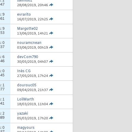
s:
2
salim001
947
28/08/2019,
20h46
s:
9
evrarito
461
16/07/2019,
22h25
s:
9
Margotte02
253
13/06/2019,
14h21
s:
0
nouramcnean
837
03/06/2019,
00h19
s:
6
devCom790
346
30/05/2019,
04h07
s:
0
Inès CG
445
27/05/2019,
17h24
s:
1
dourouc05
877
09/04/2019,
21h37
s:
1
LoliMarth
041
18/03/2019,
11h04
s:
2
yazaki
889
05/03/2019,
17h20
s:
0
magyours