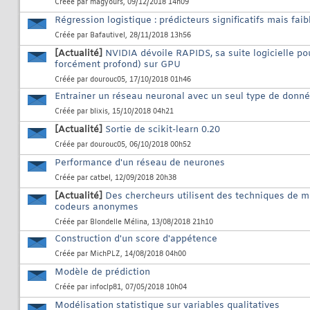
Créée par
magyours
, 09/12/2018 14h09
Régression logistique : prédicteurs significatifs mais fai
Créée par
Bafautivel
, 28/11/2018 13h56
[Actualité]
NVIDIA dévoile RAPIDS, sa suite logicielle p
forcément profond) sur GPU
Créée par
dourouc05
, 17/10/2018 01h46
Entrainer un réseau neuronal avec un seul type de donn
Créée par
blixis
, 15/10/2018 04h21
[Actualité]
Sortie de scikit-learn 0.20
Créée par
dourouc05
, 06/10/2018 00h52
Performance d'un réseau de neurones
Créée par
catbel
, 12/09/2018 20h38
[Actualité]
Des chercheurs utilisent des techniques de ma
codeurs anonymes
Créée par
Blondelle Mélina
, 13/08/2018 21h10
Construction d'un score d'appétence
Créée par
MichPLZ
, 14/08/2018 04h00
Modèle de prédiction
Créée par
infoclp81
, 07/05/2018 10h04
Modélisation statistique sur variables qualitatives