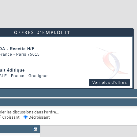
OA - Recette H/F
 France - Paris 75015
uit éditique
ALE
- France - Gradignan
Voir plus d'offres
rier les discussions dans l'ordre...
Croissant
Décroissant