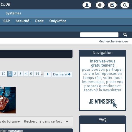
CLUB
Systèmes
SAP
Sécurité
Droit
OnlyOffice
Recherche avancée
Navigation
Inscrivez-vous
gratuitement
pour pouvoir participer,
...
suivre les réponses en
r 12
1
2
3
4
5
11
Dernière
temps réel, voter pour
les messages, poser vos
propres questions et
recevoir la newsletter
s du forum
Recherche dans ce forum
nier message