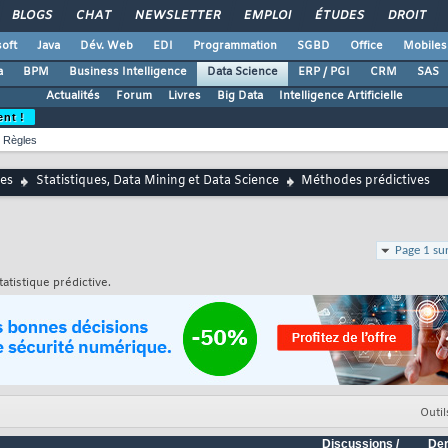
BLOGS
CHAT
NEWSLETTER
EMPLOI
ÉTUDES
DROIT
oft
Java
Dév. Web
EDI
Programmation
SGBD
Office
Mobiles
a
BPM
Business Intelligence
Data Science
ERP / PGI
CRM
SAS
Actualités
Forum
Livres
Big Data
Intelligence Artificielle
ent !
Règles
es
Statistiques, Data Mining et Data Science
Méthodes prédictives
Page 1 su
atistique prédictive.
Outil
Discussions /
Der