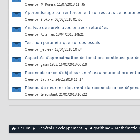
Créée par
MrKorera
, 11/07/2018 11h35
Apprentissage par renforcement sur réseaux de neurone
Créée par
BioKore
, 03/03/2018 01h53
Analyse de survie avec entrées retardées
Créée par
Actaman
, 18/04/2018 10h21
Test non paramétrique sur des essais
Créée par
jjeuvrey
, 13/04/2018 10h34
Capacités d'approximation de fonctions continues par d
Créée par
gasmi1983
, 15/02/2018 00h19
Reconnaissance d'objet sur un réseau neuronal pré-entr
Créée par
LauraRL
, 24/01/2018 11h17
Réseau de neurone récurrent : la reconnaissance dépend-
Créée par
teledistant
, 21/01/2018 10h22
Forum
Général Développement
Algorithme & Mathématiqu