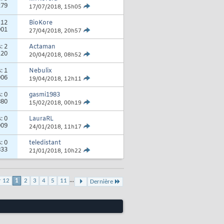
279
17/07/2018,
15h05
:
12
BioKore
001
27/04/2018,
20h57
s:
2
Actaman
120
20/04/2018,
08h52
s:
1
Nebulix
006
19/04/2018,
12h11
s:
0
gasmi1983
880
15/02/2018,
00h19
s:
0
LauraRL
009
24/01/2018,
11h17
s:
0
teledistant
833
21/01/2018,
10h22
...
r 12
1
2
3
4
5
11
Dernière