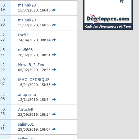
s:
0
mainak29
619
15/07/2020,
16h43
s:
0
mainak29
586
15/07/2020,
16h38
s:
2
tbc92
653
24/04/2020,
08h14
s:
5
mp5696
677
28/02/2020,
10h51
s:
2
New_B_2_Feu
955
05/02/2020,
12h23
s:
0
MAC_CEDRIQUE
897
15/01/2020,
15h38
s:
2
anapurna
706
12/11/2019,
15h24
s:
0
AntoJvlt
026
22/09/2019,
18h14
s:
3
salim001
931
29/08/2019,
16h07