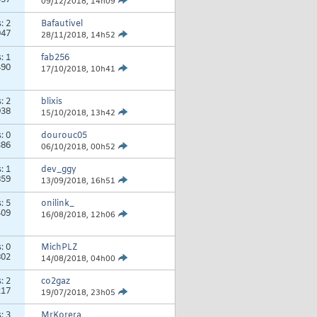
037
09/12/2018,
14h09
s:
2
Bafautivel
047
28/11/2018,
14h52
s:
1
fab256
490
17/10/2018,
10h41
s:
2
blixis
938
15/10/2018,
13h42
s:
0
dourouc05
386
06/10/2018,
00h52
s:
1
dev_ggy
859
13/09/2018,
16h51
s:
5
onilink_
409
16/08/2018,
12h06
s:
0
MichPLZ
802
14/08/2018,
04h00
s:
2
co2gaz
217
19/07/2018,
23h05
s:
3
MrKorera