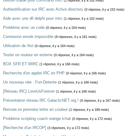
Besoin d'aide pour command mirc
(1 réponse, il y a 152 mois)
Authentification sur IRC avec Active directory
(0 réponse, il y a 152 mois)
Aide avec une dll delphi pour mirc
(1 réponse, il y a 152 mois)
Problème avec un code
(0 réponse, il y a 154 mois)
Connexion emule impossible
(8 réponses, il y a 161 mois)
Utilisation de /list
(0 réponse, il y a 164 mois)
Tester un routeur en externe
(0 réponse, il y a 164 mois)
BOX SFR ET MIRC
(1 réponse, il y a 166 mois)
Recherche d'un applet IRC en PHP
(0 réponse, il y a 166 mois)
Un nouveau née : Fun-Detente
(1 réponse, il y a 166 mois)
[Réseau IRC] LoveUsForever
(1 réponse, il y a 166 mois)
Présentation réseau IRC GalacticNET.org !
(0 réponse, il y a 167 mois)
Remote.ini première lettre en couleur
(1 réponse, il y a 168 mois)
Problème scripting coach orange tchat
(0 réponse, il y a 172 mois)
[Recherche d'un IRCOP]
(3 réponses, il y a 172 mois)