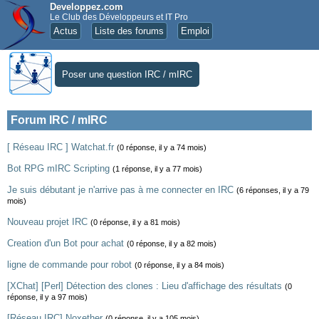
Developpez.com
Le Club des Développeurs et IT Pro
Actus
Liste des forums
Emploi
Poser une question IRC / mIRC
Forum IRC / mIRC
[ Réseau IRC ] Watchat.fr
(0 réponse, il y a 74 mois)
Bot RPG mIRC Scripting
(1 réponse, il y a 77 mois)
Je suis débutant je n'arrive pas à me connecter en IRC
(6 réponses, il y a 79
mois)
Nouveau projet IRC
(0 réponse, il y a 81 mois)
Creation d'un Bot pour achat
(0 réponse, il y a 82 mois)
ligne de commande pour robot
(0 réponse, il y a 84 mois)
[XChat] [Perl] Détection des clones : Lieu d'affichage des résultats
(0
réponse, il y a 97 mois)
[Réseau IRC] Noxether
(0 réponse, il y a 105 mois)