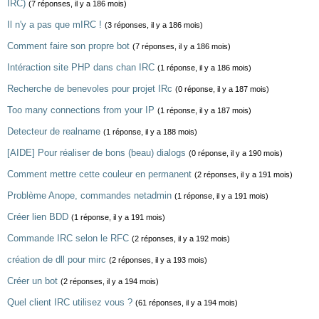
IRC)
(7 réponses, il y a 186 mois)
Il n'y a pas que mIRC !
(3 réponses, il y a 186 mois)
Comment faire son propre bot
(7 réponses, il y a 186 mois)
Intéraction site PHP dans chan IRC
(1 réponse, il y a 186 mois)
Recherche de benevoles pour projet IRc
(0 réponse, il y a 187 mois)
Too many connections from your IP
(1 réponse, il y a 187 mois)
Detecteur de realname
(1 réponse, il y a 188 mois)
[AIDE] Pour réaliser de bons (beau) dialogs
(0 réponse, il y a 190 mois)
Comment mettre cette couleur en permanent
(2 réponses, il y a 191 mois)
Problème Anope, commandes netadmin
(1 réponse, il y a 191 mois)
Créer lien BDD
(1 réponse, il y a 191 mois)
Commande IRC selon le RFC
(2 réponses, il y a 192 mois)
création de dll pour mirc
(2 réponses, il y a 193 mois)
Créer un bot
(2 réponses, il y a 194 mois)
Quel client IRC utilisez vous ?
(61 réponses, il y a 194 mois)