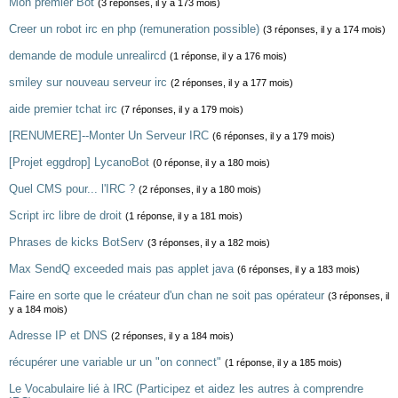
Mon premier Bot
(3 réponses, il y a 173 mois)
Creer un robot irc en php (remuneration possible)
(3 réponses, il y a 174 mois)
demande de module unrealircd
(1 réponse, il y a 176 mois)
smiley sur nouveau serveur irc
(2 réponses, il y a 177 mois)
aide premier tchat irc
(7 réponses, il y a 179 mois)
[RENUMERE]--Monter Un Serveur IRC
(6 réponses, il y a 179 mois)
[Projet eggdrop] LycanoBot
(0 réponse, il y a 180 mois)
Quel CMS pour... l'IRC ?
(2 réponses, il y a 180 mois)
Script irc libre de droit
(1 réponse, il y a 181 mois)
Phrases de kicks BotServ
(3 réponses, il y a 182 mois)
Max SendQ exceeded mais pas applet java
(6 réponses, il y a 183 mois)
Faire en sorte que le créateur d'un chan ne soit pas opérateur
(3 réponses, il
y a 184 mois)
Adresse IP et DNS
(2 réponses, il y a 184 mois)
récupérer une variable ur un "on connect"
(1 réponse, il y a 185 mois)
Le Vocabulaire lié à IRC (Participez et aidez les autres à comprendre