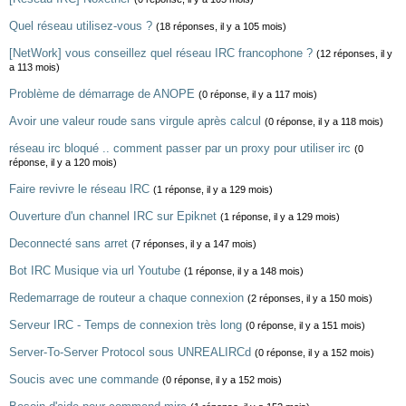
Quel réseau utilisez-vous ?
(18 réponses, il y a 105 mois)
[NetWork] vous conseillez quel réseau IRC francophone ?
(12 réponses, il y
a 113 mois)
Problème de démarrage de ANOPE
(0 réponse, il y a 117 mois)
Avoir une valeur roude sans virgule après calcul
(0 réponse, il y a 118 mois)
réseau irc bloqué .. comment passer par un proxy pour utiliser irc
(0
réponse, il y a 120 mois)
Faire revivre le réseau IRC
(1 réponse, il y a 129 mois)
Ouverture d'un channel IRC sur Epiknet
(1 réponse, il y a 129 mois)
Deconnecté sans arret
(7 réponses, il y a 147 mois)
Bot IRC Musique via url Youtube
(1 réponse, il y a 148 mois)
Redemarrage de routeur a chaque connexion
(2 réponses, il y a 150 mois)
Serveur IRC - Temps de connexion très long
(0 réponse, il y a 151 mois)
Server-To-Server Protocol sous UNREALIRCd
(0 réponse, il y a 152 mois)
Soucis avec une commande
(0 réponse, il y a 152 mois)