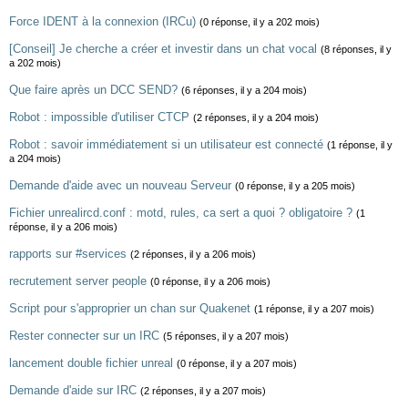
Force IDENT à la connexion (IRCu)
(0 réponse, il y a 202 mois)
[Conseil] Je cherche a créer et investir dans un chat vocal
(8 réponses, il y
a 202 mois)
Que faire après un DCC SEND?
(6 réponses, il y a 204 mois)
Robot : impossible d'utiliser CTCP
(2 réponses, il y a 204 mois)
Robot : savoir immédiatement si un utilisateur est connecté
(1 réponse, il y
a 204 mois)
Demande d'aide avec un nouveau Serveur
(0 réponse, il y a 205 mois)
Fichier unrealircd.conf : motd, rules, ca sert a quoi ? obligatoire ?
(1
réponse, il y a 206 mois)
rapports sur #services
(2 réponses, il y a 206 mois)
recrutement server people
(0 réponse, il y a 206 mois)
Script pour s'approprier un chan sur Quakenet
(1 réponse, il y a 207 mois)
Rester connecter sur un IRC
(5 réponses, il y a 207 mois)
lancement double fichier unreal
(0 réponse, il y a 207 mois)
Demande d'aide sur IRC
(2 réponses, il y a 207 mois)