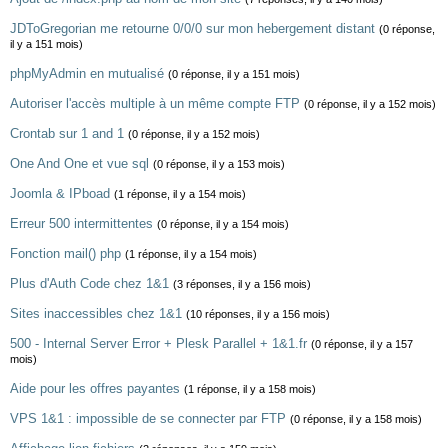
JDToGregorian me retourne 0/0/0 sur mon hebergement distant
(0 réponse,
il y a 151 mois)
phpMyAdmin en mutualisé
(0 réponse, il y a 151 mois)
Autoriser l'accès multiple à un même compte FTP
(0 réponse, il y a 152 mois)
Crontab sur 1 and 1
(0 réponse, il y a 152 mois)
One And One et vue sql
(0 réponse, il y a 153 mois)
Joomla & IPboad
(1 réponse, il y a 154 mois)
Erreur 500 intermittentes
(0 réponse, il y a 154 mois)
Fonction mail() php
(1 réponse, il y a 154 mois)
Plus d'Auth Code chez 1&1
(3 réponses, il y a 156 mois)
Sites inaccessibles chez 1&1
(10 réponses, il y a 156 mois)
500 - Internal Server Error + Plesk Parallel + 1&1.fr
(0 réponse, il y a 157
mois)
Aide pour les offres payantes
(1 réponse, il y a 158 mois)
VPS 1&1 : impossible de se connecter par FTP
(0 réponse, il y a 158 mois)