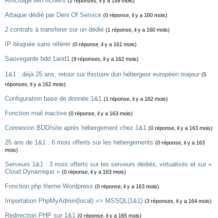
Affichage lien fichiers
(2 réponses, il y a 159 mois)
Attaque dédié par Deni Of Service
(0 réponse, il y a 160 mois)
2 contrats à transferer sur un dédié
(1 réponse, il y a 160 mois)
IP bloquée sans référer
(0 réponse, il y a 161 mois)
Sauvegarde bdd 1and1
(9 réponses, il y a 162 mois)
1&1 : déjà 25 ans, retour sur lhistoire dun hébergeur européen majeur
(5
réponses, il y a 162 mois)
Configuration base de donnée 1&1
(1 réponse, il y a 162 mois)
Fonction mail inactive
(0 réponse, il y a 163 mois)
Connexion BDD/site après hébergement chez 1&1
(0 réponse, il y a 163 mois)
25 ans de 1&1 : 6 mois offerts sur les hébergements
(0 réponse, il y a 163
mois)
Serveurs 1&1 : 3 mois offerts sur les serveurs dédiés, virtualisés et sur «
Cloud Dynamique »
(0 réponse, il y a 163 mois)
Fonction php theme Wordpress
(0 réponse, il y a 163 mois)
Importation PhpMyAdmin(local) => MSSQL(1&1)
(3 réponses, il y a 164 mois)
Redirection PHP sur 1&1
(0 réponse, il y a 165 mois)