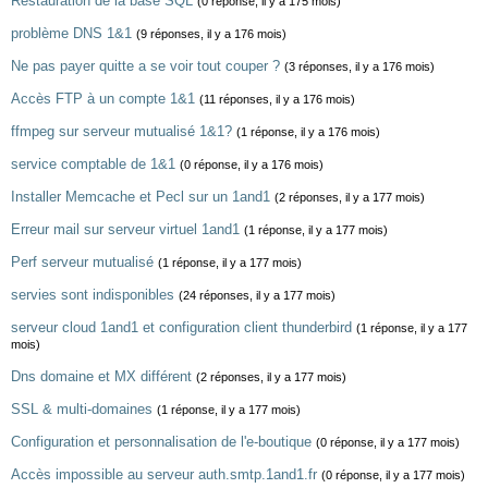
Restauration de la base SQL
(0 réponse, il y a 175 mois)
problème DNS 1&1
(9 réponses, il y a 176 mois)
Ne pas payer quitte a se voir tout couper ?
(3 réponses, il y a 176 mois)
Accès FTP à un compte 1&1
(11 réponses, il y a 176 mois)
ffmpeg sur serveur mutualisé 1&1?
(1 réponse, il y a 176 mois)
service comptable de 1&1
(0 réponse, il y a 176 mois)
Installer Memcache et Pecl sur un 1and1
(2 réponses, il y a 177 mois)
Erreur mail sur serveur virtuel 1and1
(1 réponse, il y a 177 mois)
Perf serveur mutualisé
(1 réponse, il y a 177 mois)
servies sont indisponibles
(24 réponses, il y a 177 mois)
serveur cloud 1and1 et configuration client thunderbird
(1 réponse, il y a 177
mois)
Dns domaine et MX différent
(2 réponses, il y a 177 mois)
SSL & multi-domaines
(1 réponse, il y a 177 mois)
Configuration et personnalisation de l'e-boutique
(0 réponse, il y a 177 mois)
Accès impossible au serveur auth.smtp.1and1.fr
(0 réponse, il y a 177 mois)