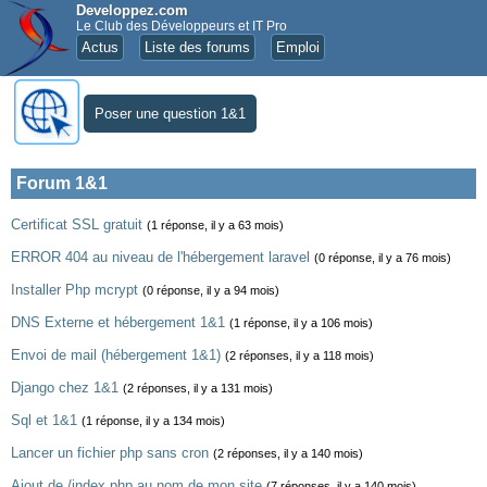
Developpez.com
Le Club des Développeurs et IT Pro
Actus
Liste des forums
Emploi
Poser une question 1&1
Forum 1&1
Certificat SSL gratuit
(1 réponse, il y a 63 mois)
ERROR 404 au niveau de l'hébergement laravel
(0 réponse, il y a 76 mois)
Installer Php mcrypt
(0 réponse, il y a 94 mois)
DNS Externe et hébergement 1&1
(1 réponse, il y a 106 mois)
Envoi de mail (hébergement 1&1)
(2 réponses, il y a 118 mois)
Django chez 1&1
(2 réponses, il y a 131 mois)
Sql et 1&1
(1 réponse, il y a 134 mois)
Lancer un fichier php sans cron
(2 réponses, il y a 140 mois)
Ajout de /index.php au nom de mon site
(7 réponses, il y a 140 mois)