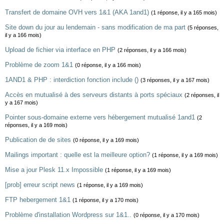
Transfert de domaine OVH vers 1&1 (AKA 1and1)
(1 réponse, il y a 165 mois)
Site down du jour au lendemain - sans modification de ma part
(5 réponses,
il y a 166 mois)
Upload de fichier via interface en PHP
(2 réponses, il y a 166 mois)
Problème de zoom 1&1
(0 réponse, il y a 166 mois)
1AND1 & PHP : interdiction fonction include ()
(3 réponses, il y a 167 mois)
Accès en mutualisé à des serveurs distants à ports spéciaux
(2 réponses, il
y a 167 mois)
Pointer sous-domaine externe vers hébergement mutualisé 1and1
(2
réponses, il y a 169 mois)
Publication de de sites
(0 réponse, il y a 169 mois)
Mailings important : quelle est la meilleure option?
(1 réponse, il y a 169 mois)
Mise a jour Plesk 11.x Impossible
(1 réponse, il y a 169 mois)
[prob] erreur script news
(1 réponse, il y a 169 mois)
FTP hebergement 1&1
(1 réponse, il y a 170 mois)
Problème d'installation Wordpress sur 1&1..
(0 réponse, il y a 170 mois)