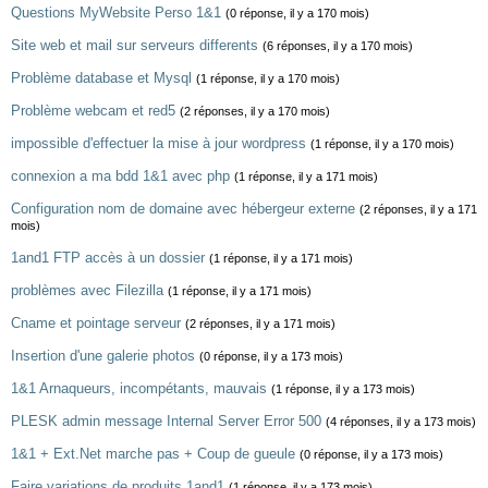
Questions MyWebsite Perso 1&1
(0 réponse, il y a 170 mois)
Site web et mail sur serveurs differents
(6 réponses, il y a 170 mois)
Problème database et Mysql
(1 réponse, il y a 170 mois)
Problème webcam et red5
(2 réponses, il y a 170 mois)
impossible d'effectuer la mise à jour wordpress
(1 réponse, il y a 170 mois)
connexion a ma bdd 1&1 avec php
(1 réponse, il y a 171 mois)
Configuration nom de domaine avec hébergeur externe
(2 réponses, il y a 171
mois)
1and1 FTP accès à un dossier
(1 réponse, il y a 171 mois)
problèmes avec Filezilla
(1 réponse, il y a 171 mois)
Cname et pointage serveur
(2 réponses, il y a 171 mois)
Insertion d'une galerie photos
(0 réponse, il y a 173 mois)
1&1 Arnaqueurs, incompétants, mauvais
(1 réponse, il y a 173 mois)
PLESK admin message Internal Server Error 500
(4 réponses, il y a 173 mois)
1&1 + Ext.Net marche pas + Coup de gueule
(0 réponse, il y a 173 mois)
Faire variations de produits 1and1
(1 réponse, il y a 173 mois)