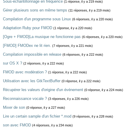
Sous-échantillonnage en fréquence
(1 réponse, il y a 219 mois)
Gérer plusieurs sons en même temps
(11 réponses, il y a 219 mois)
Compilation d'un programme sous Linux
(6 réponses, il y a 220 mois)
Adaptation Ruby pour FMOD
(1 réponse, il y a 220 mois)
[Ogre + FMOD]La musique ne fonctionne pas
(6 réponses, il y a 220 mois)
[FMOD] FMODex ne lit rien.
(7 réponses, il y a 221 mois)
Compilation impossible en release
(6 réponses, il y a 222 mois)
sur OS X ?
(2 réponses, il y a 222 mois)
FMOD avec modération ?
(1 réponse, il y a 222 mois)
Utilisation avec les GtkTextBuffer
(0 réponse, il y a 222 mois)
Récupérer les valeurs d'origine d'un événement
(0 réponse, il y a 224 mois)
Reconnaissance vocale ?
(3 réponses, il y a 226 mois)
Mixer de son
(0 réponse, il y a 227 mois)
Lire un certain sample d'un fichier *.mod
(9 réponses, il y a 228 mois)
son avec FMOD
(4 réponses, il y a 234 mois)