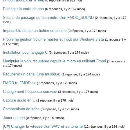
Fmod/FmodEx et le web
(0 réponse, il y a 163 mois)
Rediriger la carte de son
(6 réponses, il y a 167 mois)
Soucis de passage de paramètre d'un FMOD_SOUND
(2 réponses, il y a 172
mois)
Impossible de lire un fichier en boucle
(0 réponse, il y a 172 mois)
Problème gestion volume master et input sur Windows vista
(1 réponse, il y
a 172 mois)
Installation pour langage C
(3 réponses, il y a 174 mois)
Manipuler la voix récupérée depuis le micro en utilisant Fmod
(1 réponse, il
y a 174 mois)
Récupérer un canal (une musique)
(1 réponse, il y a 174 mois)
FMOD to FMOD ex
(7 réponses, il y a 175 mois)
Changement fréquence son.wav
(3 réponses, il y a 175 mois)
Capture audio en C
(1 réponse, il y a 176 mois)
Comparaison de sons
(0 réponse, il y a 179 mois)
Jouer un son
(0 réponse, il y a 180 mois)
[C#] Changer la vitesse d'un WAV et sa tonalité
(12 réponses, il y a 184 mois)