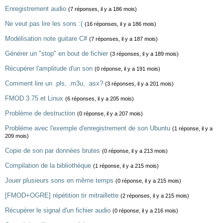
Enregistrement audio
(7 réponses, il y a 186 mois)
Ne veut pas lire les sons :(
(16 réponses, il y a 186 mois)
Modélisation note guitare C#
(7 réponses, il y a 187 mois)
Générer un "stop" en bout de fichier
(3 réponses, il y a 189 mois)
Récupérer l'amplitude d'un son
(0 réponse, il y a 191 mois)
Comment lire un .pls, .m3u, .asx?
(3 réponses, il y a 201 mois)
FMOD 3.75 et Linux
(6 réponses, il y a 205 mois)
Problème de destruction
(0 réponse, il y a 207 mois)
Probléme avec l'exemple d'enregistrement de son Ubuntu
(1 réponse, il y a
209 mois)
Copie de son par données brutes
(0 réponse, il y a 213 mois)
Compilation de la bibliothèque
(1 réponse, il y a 215 mois)
Jouer plusieurs sons en même temps
(0 réponse, il y a 215 mois)
[FMOD+OGRE] répétition tir mitraillette
(2 réponses, il y a 215 mois)
Récupérer le signal d'un fichier audio
(0 réponse, il y a 216 mois)