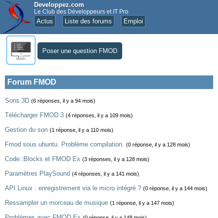
Developpez.com
Le Club des Développeurs et IT Pro
Actus
Liste des forums
Emploi
Poser une question FMOD
Forum FMOD
Sons 3D
(6 réponses, il y a 94 mois)
Télécharger FMOD 3
(4 réponses, il y a 109 mois)
Gestion du son
(1 réponse, il y a 110 mois)
Fmod sous ubuntu. Problème compilation.
(0 réponse, il y a 128 mois)
Code::Blocks et FMOD Ex
(3 réponses, il y a 128 mois)
Paramètres PlaySound
(4 réponses, il y a 141 mois)
API Linux : enregistrement via le micro intégré ?
(0 réponse, il y a 144 mois)
Ressampler un morceau de musique
(1 réponse, il y a 147 mois)
Problèmes avec FMOD Ex
(0 réponse, il y a 148 mois)