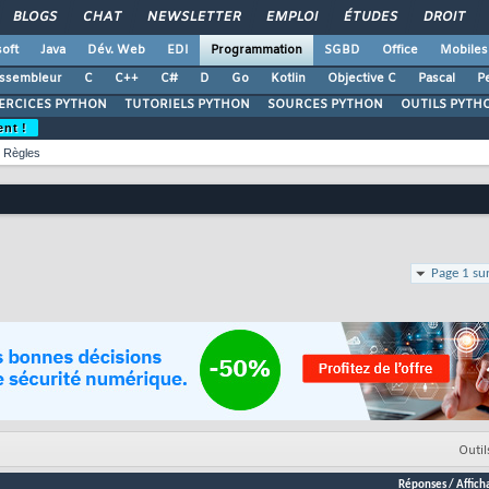
BLOGS
CHAT
NEWSLETTER
EMPLOI
ÉTUDES
DROIT
oft
Java
Dév. Web
EDI
Programmation
SGBD
Office
Mobiles
ssembleur
C
C++
C#
D
Go
Kotlin
Objective C
Pascal
Pe
ERCICES PYTHON
TUTORIELS PYTHON
SOURCES PYTHON
OUTILS PYTH
ent !
Règles
Page 1 su
Outil
Réponses
/
Affich