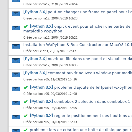
Créée par
soma12
, 21/05/2019 20h54
[Python 3.X]
peut-on changer une frame en panel pour l'a
Créée par
soma12
, 29/04/2019 10h23
[Python 3.X]
onpick event pour afficher une partie de
matplotlib wxpython
Créée par
soma12
, 26/04/2019 10h22
Installation WxPython & Boa-Constructor sur MacOS 10.
Créée par
Le gris
, 25/01/2018 12h17
[Python 3.X]
ouvrir un file dans une panel et visualiser 
Créée par
soma12
, 20/03/2019 10h35
[Python 3.X]
comment ouvrir nouveau window pour modifie
Créée par
loula05
, 11/03/2019 15h16
[Python 3.X]
problème d'ajoute de leftpanel wxpytho
Créée par
loula05
, 09/03/2019 12h08
[Python 3.X]
combobox 2 selection dans combobox 1
Créée par
loula05
, 06/03/2019 15h05
[Python 3.X]
regler le positionnement des bouttons a
Créée par
loula05
, 01/03/2019 15h33
probleme lors de création une boite de dialogue pou