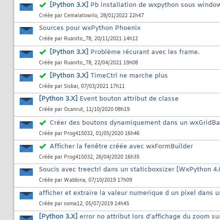
[Python 3.X]
Pb installation de wxpython sous windo
Créée par
Cemalatowilo
, 28/01/2022 22h47
Sources pour wxPython Phoenix
Créée par
Ruanito_78
, 20/11/2021 14h12
[Python 3.X]
Problème récurant avec les frame.
Créée par
Ruanito_78
, 22/04/2021 19h08
[Python 3.X]
TimeCtrl ne marche plus
Créée par
Sisbai
, 07/03/2021 17h11
[Python 3.X]
Event bouton attribut de classe
Créée par
Ocanrut
, 11/10/2020 08h19
Créer des boutons dynamiquement dans un wxGridBa
Créée par
Prog415032
, 01/05/2020 16h46
Afficher la fenêtre créée avec wxFormBuilder
Créée par
Prog415032
, 26/04/2020 16h35
Soucis avec treectrl dans un staticboxsizer [WxPython 4.0
Créée par
Wabbina
, 07/10/2019 17h09
afficher et extraire la valeur numerique d un pixel dans u
Créée par
soma12
, 05/07/2019 14h45
[Python 3.X]
error no attribut lors d'affichage du zoom s