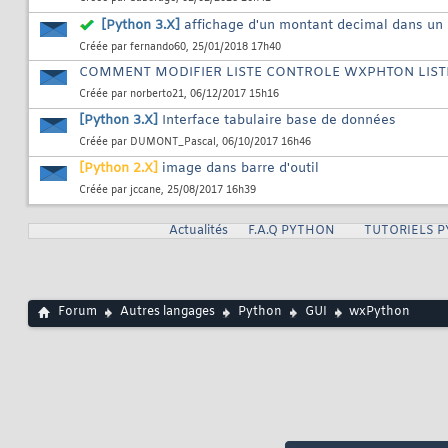
[Python 3.X]
affichage d'un montant decimal dans un
Créée par
fernando60
, 25/01/2018 17h40
COMMENT MODIFIER LISTE CONTROLE WXPHTON LIST
Créée par
norberto21
, 06/12/2017 15h16
[Python 3.X]
Interface tabulaire base de données
Créée par
DUMONT_Pascal
, 06/10/2017 16h46
[Python 2.X]
image dans barre d'outil
Créée par
jccane
, 25/08/2017 16h39
Actualités
F.A.Q PYTHON
TUTORIELS 
Forum
Autres langages
Python
GUI
wxPython