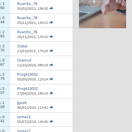
s:
3
Ruanito_78
050
05/02/2022,
19h30
s:
0
Ruanito_78
744
20/11/2021,
14h12
s:
2
Ruanito_78
993
20/11/2021,
13h32
s:
3
Sisbai
770
12/03/2021,
17h20
s:
0
Ocanrut
567
11/10/2020,
08h19
s:
5
Prog415032
079
05/05/2020,
12h14
s:
5
Prog415032
107
27/04/2020,
18h19
s:
1
jgoeb
029
06/01/2020,
11h42
s:
0
soma12
742
05/07/2019,
14h45
s:
0
soma12