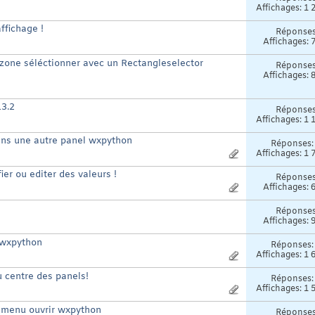
Affichages: 1 
ffichage !
Réponse
Affichages: 
 zone séléctionner avec un Rectangleselector
Réponse
Affichages: 
13.2
Réponse
Affichages: 1 
dans une autre panel wxpython
Réponses
Affichages: 1 
r ou editer des valeurs !
Réponse
Affichages: 
n
Réponse
Affichages: 
 wxpython
Réponses
Affichages: 1 
u centre des panels!
Réponses
Affichages: 1 
r menu ouvrir wxpython
Réponse