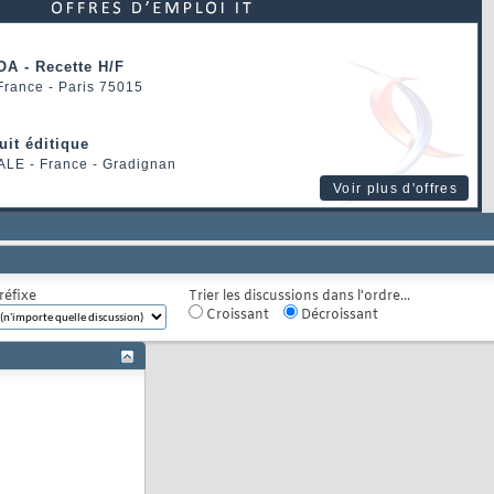
OA - Recette H/F
 France - Paris 75015
uit éditique
ALE
- France - Gradignan
Voir plus d'offres
réfixe
Trier les discussions dans l'ordre...
Croissant
Décroissant