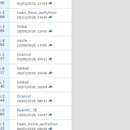
055
01/03/2019,
11h54
s:
2
Fawn_Roxx_wxPython
864
18/12/2018,
23h45
s:
3
Sisbai
483
18/09/2018,
12h55
s:
4
naute
483
12/09/2018,
13h01
s:
2
Ocanrut
027
03/08/2018,
20h21
s:
6
lokikali
527
28/07/2018,
16h06
s:
7
lokikali
540
28/07/2018,
16h04
s:
2
Ocanrut
044
16/05/2018,
08h31
s:
0
Ruanito_78
083
14/05/2018,
15h47
s:
3
Fawn_noOb_wxPython
022
06/02/2018,
09h56