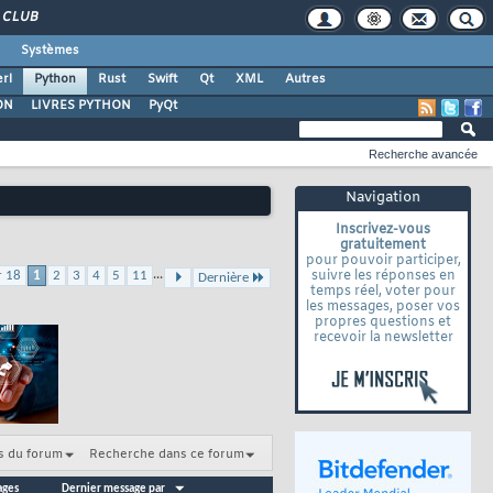
CLUB
Systèmes
rl
Python
Rust
Swift
Qt
XML
Autres
ON
LIVRES PYTHON
PyQt
Recherche avancée
Navigation
Inscrivez-vous
gratuitement
pour pouvoir participer,
...
suivre les réponses en
r 18
1
2
3
4
5
11
Dernière
temps réel, voter pour
les messages, poser vos
propres questions et
recevoir la newsletter
s du forum
Recherche dans ce forum
ages
Dernier message par