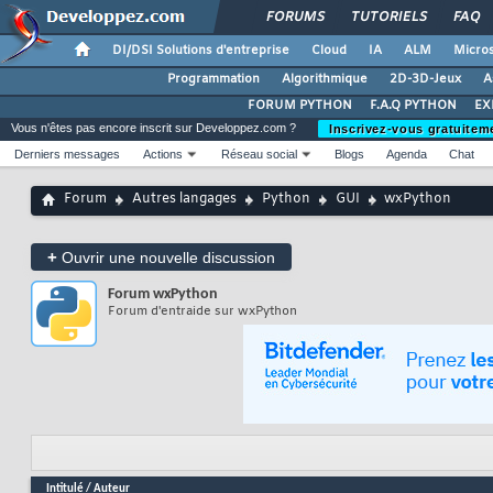
FORUMS
TUTORIELS
FAQ
DI/DSI Solutions d'entreprise
Cloud
IA
ALM
Micros
Programmation
Algorithmique
2D-3D-Jeux
A
FORUM PYTHON
F.A.Q PYTHON
EX
Vous n'êtes pas encore inscrit sur Developpez.com ?
Inscrivez-vous gratuitem
Derniers messages
Actions
Réseau social
Blogs
Agenda
Chat
Forum
Autres langages
Python
GUI
wxPython
+
Ouvrir une nouvelle discussion
Forum
wxPython
Forum d'entraide sur wxPython
Intitulé
/
Auteur