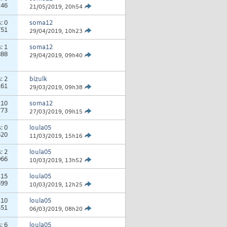
246
21/05/2019,
20h54
s:
0
soma12
751
29/04/2019,
10h23
s:
1
soma12
888
29/04/2019,
09h40
s:
2
bizulk
161
29/03/2019,
09h38
:
10
soma12
773
27/03/2019,
09h15
s:
0
loula05
620
11/03/2019,
15h16
s:
2
loula05
966
10/03/2019,
13h52
:
15
loula05
699
10/03/2019,
12h25
:
10
loula05
551
06/03/2019,
08h20
s:
6
loula05