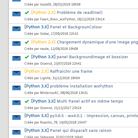
Créée par
loula05
, 28/02/2019 18h58
[Python 2.X]
Problème de readline()
Créée par
Fawn_Roxx_wxPython
, 18/12/2018 23h14
[Python 3.X]
Panel et BackgrounColour
Créée par
Sisbai
, 17/09/2018 22h15
[Python 2.X]
Chargement dynamique d'une image png 
Créée par
naute
, 11/09/2018 19h08
[Python 3.X]
panel Backgroundimage et boxsizer
Créée par
Ocanrut
, 23/07/2018 22h41
[Python 2.X]
Raffraichir une frame
Créée par
Lignite
, 31/12/2016 18h04
[Python 3.X]
problème installation wxPython
Créée par
MisteriusAC
, 08/06/2018 13h31
[Python 3.X]
Multi Panel actif en même temps
Créée par
Ocanrut
, 21/12/2017 23h24
[Python 3.X]
py3.6.5 - wx4.0.1 - Impression, canvas, print
Créée par
Ruanito_78
, 14/05/2018 15h47
[Python 3.X]
Panel qui disparaît sans raison
Créée par
Saborage
, 02/02/2018 16h41