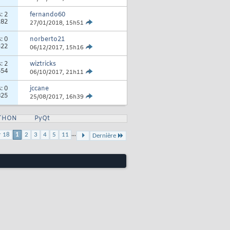
s:
2
fernando60
182
27/01/2018,
15h51
s:
0
norberto21
322
06/12/2017,
15h16
s:
2
wiztricks
554
06/10/2017,
21h11
s:
0
jccane
825
25/08/2017,
16h39
YTHON
PyQt
...
r 18
1
2
3
4
5
11
Dernière