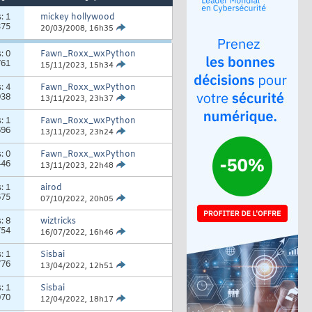
s:
1
mickey hollywood
375
20/03/2008,
16h35
s:
0
Fawn_Roxx_wxPython
761
15/11/2023,
15h34
s:
4
Fawn_Roxx_wxPython
938
13/11/2023,
23h37
s:
1
Fawn_Roxx_wxPython
696
13/11/2023,
23h24
s:
0
Fawn_Roxx_wxPython
446
13/11/2023,
22h48
s:
1
airod
675
07/10/2022,
20h05
s:
8
wiztricks
754
16/07/2022,
16h46
s:
1
Sisbai
776
13/04/2022,
12h51
s:
1
Sisbai
070
12/04/2022,
18h17