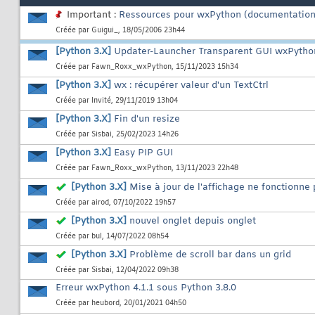
Important :
Ressources pour wxPython (documentation, l
Créée par
Guigui_
, 18/05/2006 23h44
[Python 3.X]
Updater-Launcher Transparent GUI wxPytho
Créée par
Fawn_Roxx_wxPython
, 15/11/2023 15h34
[Python 3.X]
wx : récupérer valeur d'un TextCtrl
Créée par
Invité
, 29/11/2019 13h04
[Python 3.X]
Fin d'un resize
Créée par
Sisbai
, 25/02/2023 14h26
[Python 3.X]
Easy PIP GUI
Créée par
Fawn_Roxx_wxPython
, 13/11/2023 22h48
[Python 3.X]
Mise à jour de l'affichage ne fonctionne 
Créée par
airod
, 07/10/2022 19h57
[Python 3.X]
nouvel onglet depuis onglet
Créée par
bul
, 14/07/2022 08h54
[Python 3.X]
Problème de scroll bar dans un grid
Créée par
Sisbai
, 12/04/2022 09h38
Erreur wxPython 4.1.1 sous Python 3.8.0
Créée par
heubord
, 20/01/2021 04h50